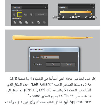
حدد العناصر الثلاثة التي أنشأتها في الخطوة 4 واجمعها (Ctrl
+G) ، وسمّها المقبض الأيسر "Left_Guard". حدد الشكل الذي
أنشأته في الخطوة 5 وانسخه (Ctrl +C, Ctrl +F)، ثم انتقل إلى
قائمة عنصر Object > توسيع المظهر Expand
Appearance. أبقِ الشكل الناتج محددًا، وأزل لون الملء وأضف