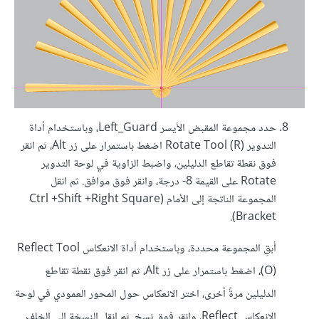
حدد مجموعة المقبض الأيسر Left_Guard، وباستخدام أداة
التدوير Rotate Tool (R) اضغط باستمرار على زر Alt، ثم انقر
فوق نقطة تقاطع الدليلين، واضبط الزاوية في لوحة التدوير
Rotate على القيمة 8- درجة، وانقر فوق موافق. ثم انقل
المجموعة الناتجة إلى الأمام (Ctrl +Shift +Right Square
Bracket).
أبقِ المجموعة محددة، وباستخدام أداة الانعكاس Reflect Tool
(O)، اضغط باستمرار على زر Alt، ثم انقر فوق نقطة تقاطع
الدليلين مرةً أخرى، اختر الانعكاس حول المحور العمودي في لوحة
الانعكاس Reflect، وانقر فوق نسخ. ثم انقل النسخة إلى الخلف