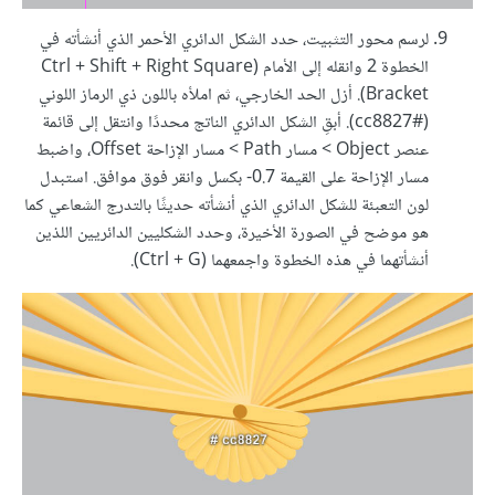
لرسم محور التثبيت، حدد الشكل الدائري الأحمر الذي أنشأته في
الخطوة 2 وانقله إلى الأمام (Ctrl + Shift + Right Square
Bracket). أزل الحد الخارجي، ثم املأه باللون ذي الرماز اللوني
(#cc8827). أبقِ الشكل الدائري الناتج محددًا وانتقل إلى قائمة
عنصر Object > مسار Path > مسار الإزاحة Offset، واضبط
مسار الإزاحة على القيمة 0.7- بكسل وانقر فوق موافق. استبدل
لون التعبئة للشكل الدائري الذي أنشأته حديثًا بالتدرج الشعاعي كما
هو موضح في الصورة الأخيرة، وحدد الشكليين الدائريين اللذين
أنشأتهما في هذه الخطوة واجمعهما (Ctrl + G).