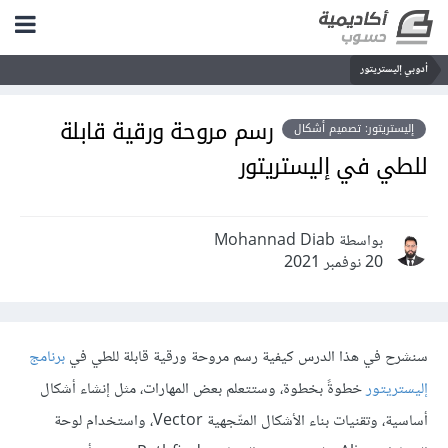
أدوبي إليستريتور
رسم مروحة ورقية قابلة
إليستريتور: تصميم أشكال
للطي في إليستريتور
بواسطة Mohannad Diab
20 نوفمبر 2021
سنشرح في هذا الدرس كيفية رسم مروحة ورقية قابلة للطي في
برنامج
إليستريتور
خطوةً بخطوة، وستتعلم بعض المهارات، مثل إنشاء أشكال
أساسية، وتقنيات بناء الأشكال المتّجهية Vector، واستخدام لوحة