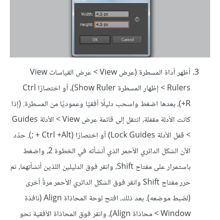
أظهر أداة المسطرة (عرض View > عرض القياسات View
Rulers > إظهار المسطرة Show Ruler)، أو اختصارًا Ctrl
+R)، بعدها اضغط واسحب دليلًا أفقيًا وعموديًا من المسطرة. (إذا
كانت الأدلة مقفلة، انتقل إلى قائمة عرض View > الأدلة Guides
> قفل الأدلة Lock Guides) أو اختصارًا (Ctrl +Alt + ;). حدّد
الآن الشكل الدائري الأحمر الذي أنشأته في الخطوة 2، واضغط
باستمرار على مفتاح Shift، وانقر فوق الدليلين اللذين أنشأتهما، ثم
حرر مفتاح Shift وانقر فوق الشكل الدائري الأحمر مرةً أخرى
(لضبط موضعه). بعد ذلك، افتح لوحة المحاذاة Align (نافذة
Window > محاذاة Align)، وانقر فوق المحاذاة الأفقية نحو