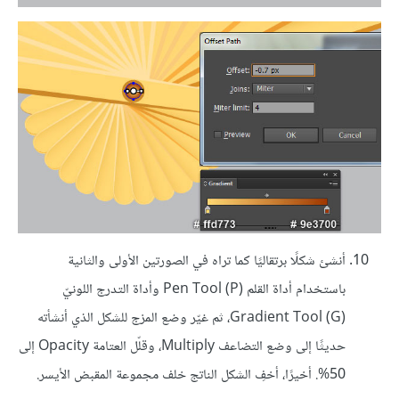
أنشئ شكلًا برتقاليًا كما تراه في الصورتين الأولى والثانية
باستخدام أداة القلم Pen Tool (P) وأداة التدرج اللونيّ
Gradient Tool (G)، ثم غيّر وضع المزج للشكل الذي أنشأته
حديثًا إلى وضع التضاعف Multiply، وقلّل العتامة Opacity إلى
50%. أخيرًا، أخفِ الشكل الناتج خلف مجموعة المقبض الأيسر.