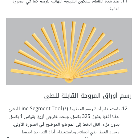
عند هذه النقطة، ستكون النتيجة النهائية للرسم كما في الصورة
التالية:
رسم أوراق المروحة القابلة للطي
باستخدام أداة رسم الخطوط (\) Line Segment Tool أنشئ
خطًا أفقيًا بطول 325 بكسل، وبحد خارجي أزرق بقياس 1 بكسل
بدون ملء. انقل الخط إلى الموضع الموضح في الصورة الأولى،
وحدد الخط الذي أنشأته. وباستخدام أداة التدوير؛ اضغط