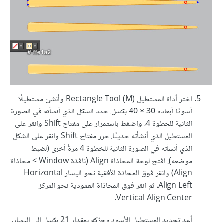
اختر أداة المستطيل Rectangle Tool (M) وأنشئ مستطيلًا
أسودًا أبعاده 30 × 40 بكسل. حدد الشكل الذي أنشأته في الصورة
الثانية للخطوة 4، واضغط باستمرار على مفتاح Shift وانقر على
المستطيل الذي أنشأته حديثًا. حرر مفتاح Shift وانقر على الشكل
الذي أنشأته في الصورة الثانية للخطوة 4 مرةً أخرى (لضبط
موضعه). افتح لوحة المحاذاة Align (نافذة Window > محاذاة
Align) وانقر فوق المحاذة الأفقية نحو اليسار Horizontal
Align Left، ثم انقر فوق المحاذاة العمودية نحو المركز
Vertical Align Center.
أعد تحديد المستطيل الأسود وحرّكه بمقدار 21 بكسل إلى اليسار،