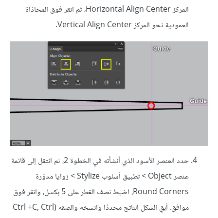
المركز Horizontal Align Center، ثم انقر فوق المحاذاة
العمودية نحو المركز Vertical Align Center.
حدد العنصر الأسود الذي أنشأته في الخطوة 2، ثم انتقل إلى قائمة
عنصر Object > تطبيق أسلوب Stylize > زوايا مدوّرة
Round Corners، اضبط نصف القطر على 5 بكسل، وانقر فوق
موافق. أبقِ الشكل الناتج محددًا وانسخه والصقه (Ctrl +C, Ctrl