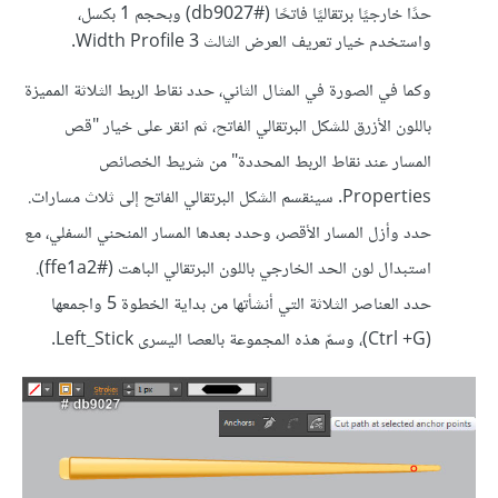
حدًا خارجيًا برتقاليًا فاتحًا (#db9027) وبحجم 1 بكسل،
واستخدم خيار تعريف العرض الثالث Width Profile 3.
وكما في الصورة في المثال الثاني، حدد نقاط الربط الثلاثة المميزة
باللون الأزرق للشكل البرتقالي الفاتح، ثم انقر على خيار "قص
المسار عند نقاط الربط المحددة" من شريط الخصائص
Properties. سينقسم الشكل البرتقالي الفاتح إلى ثلاث مسارات.
حدد وأزل المسار الأقصر، وحدد بعدها المسار المنحني السفلي، مع
استبدال لون الحد الخارجي باللون البرتقالي الباهت (#ffe1a2).
حدد العناصر الثلاثة التي أنشأتها من بداية الخطوة 5 واجمعها
(Ctrl +G)، وسمّ هذه المجموعة بالعصا اليسرى Left_Stick.