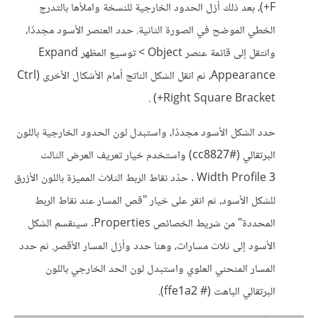
+F)، بعد ذلك أزل الحدود الخارجية للنسخة واملأها بالتدرج
الخطي الموضح في الصورة الثانية. حدد العنصر الأسود مجددًا،
وانتقل إلى قائمة عنصر Object > توسيع المظهر Expand
Appearance، ثم انقل الشكل الناتج أمام الأشكال الأخرى (Ctrl
+Right Square Bracket) .
حدد الشكل الأسود مجددًا، واستبدل لون الحدود الخارجية باللون
البرتقالي (#cc8827) واستخدم خيار تعريف العرض الثالث
Width Profile 3 . حدّد نقاط الربط الثلاث المميزة باللون الأزرق
للشكل الأسود، ثم انقر على خيار "قص المسار عند نقاط الربط
المحددة" من شريط الخصائص Properties. سينقسم الشكل
الأسود إلى ثلاث مسارات، وهنا حدد وأزل المسار الأقصر. ثم حدد
المسار المنحني العلوي واستبدل لون الحد الخارجي باللون
البرتقالي الباهت (# ffe1a2).