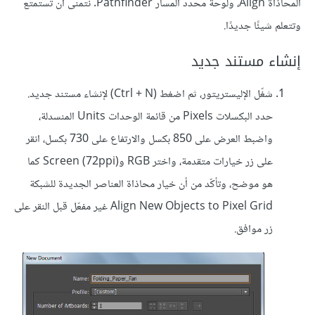
المحاذاة Align، ولوحة محدد المسار Pathfinder. نتمنى أن تستمتع
وتتعلم شيئًا جديدًا.
إنشاء مستند جديد
شغّل الإليستريتور، ثم اضغط (Ctrl + N) لإنشاء مستند جديد.
حدد البكسلات Pixels من قائمة الوحدات Units المنسدلة،
واضبط العرض على 850 بكسل والارتفاع على 730 بكسل، انقر
على زر خيارات متقدمة، واختر RGB وScreen (72ppi) كما
هو موضح، وتأكّد من أن خيار محاذاة العناصر الجديدة للشبكة
Align New Objects to Pixel Grid غير مفعّل قبل النقر على
زر موافق.