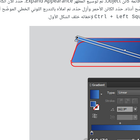
حدّد الكائنين اللذين أنشأناهما في الخطوتين السابقتين، وانتقل إلى قائمة كائن Object، ث
linear gradie الموضّح أدناه. حدّد الكائن الأحمر وأزِل حدّه، ثم املأه بالتدرج اللوني الخطي الموضّح 
لإخفائه خلف الشكل الأول.
Ctrl + Left Sq