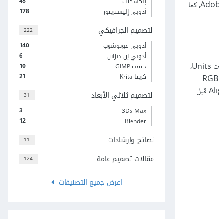
48
إنكسكيب
سنتعرّف من خلال هذا المقال على كيفية إنشاء ميزان مطبخ واقعي باستخدام بعض الأدوات والتقنيات الأساسية في برنامج الإليستريتور Adobe Illustrator، كما
178
أدوبي إليستريتور
التصميم الجرافيكي
222
140
أدوبي فوتوشوب
6
أدوبي إن ديزاين
10
لإنشاء مستند جديد. حدّد خيار البكسلات Pixels من قائمة الوحدات Units،
جيمب GIMP
21
كريتا Krita
RGB
والخيار Screen (72ppi)‎، وتأكّد من إلغاء تحديد مربع اختيار محاذاة الكائنات الجديدة إلى شبكة البكسلات Align New Objects to Pixel Grid قبل
التصميم ثلاثي الأبعاد
31
3
3Ds Max
12
Blender
نصائح وإرشادات
11
مقالات تصميم عامة
124
اعرض جميع التصنيفات