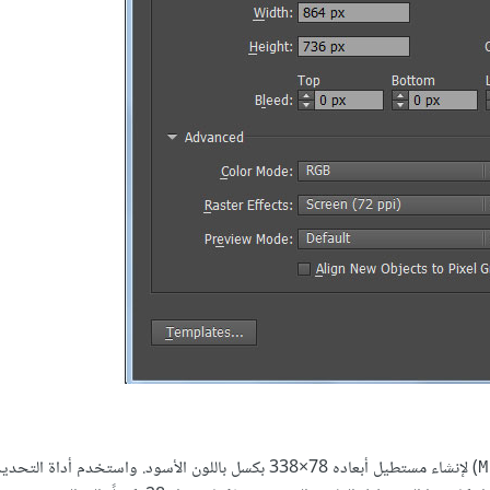
) لإنشاء مستطيل أبعاده 338‎×78 بكسل باللون الأسود. واستخدم أداة ال
M