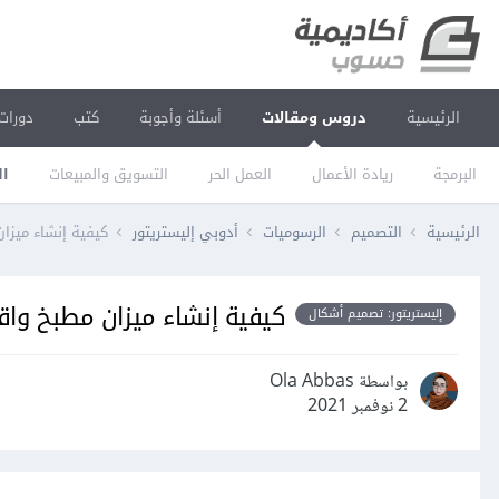
الرئيسية
دروس ومقالات
أسئلة وأجوبة
كتب
دورات
البرمجة
ريادة الأعمال
العمل الحر
التسويق والمبيعات
ال
الرئيسية
التصميم
الرسوميات
أدوبي إليستريتور
كيفية إنشاء ميزا
كيفية إنشاء ميزان مطبخ واق
إليستريتور: تصميم أشكال
بواسطة Ola Abbas
2 نوفمبر 2021