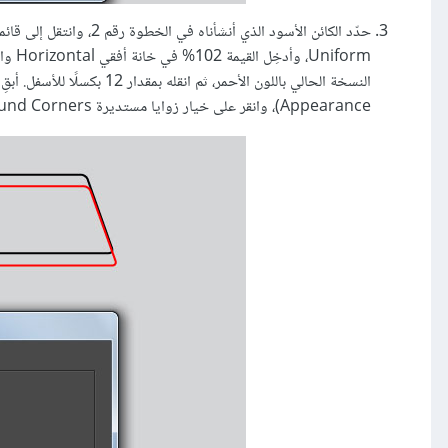
Appearance)، وانقر على خيار زوايا مستديرة Round Corners، ثم أدخِل نصف قطر بمقدار 19 بكسلًا وانقر على موافق.