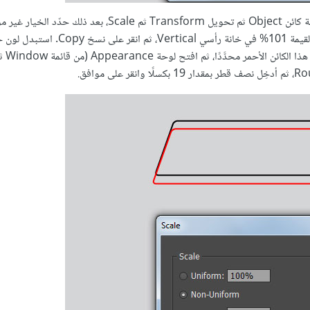
النسخة الحالي باللون الأحمر، ثم انقله بمقدار 12 بكسلًا للأسفل. أبق