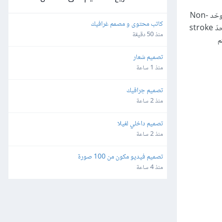
حدّد الكائن الأسود الذي أنشأناه في الخطوة رقم 2، وانتقل إلى قائمة كائن Object ثم تحويل Transform ثم Scale، بعد ذلك حدّد الخيار غير موحّد Non-
كاتب محتوى و مصمم غرافيك
Uniform، وأدخِل القيمة 102% في خانة أفقي Horizontal والقيمة 101% في خانة رأسي Vertical، ثم انقر على نسخ Copy. استبدل لون حدّ stroke
منذ 50 دقيقة
ِ هذا الكائن الأحمر محدَّدًا، ثم افتح لوحة Appearance (من قائمة Window ثم
تصميم شعار
منذ 1 ساعة
تصميم جرافيك
منذ 2 ساعة
تصميم داخلي لفيلا
منذ 2 ساعة
تصميم فيديو مكون من 100 صورة
منذ 4 ساعة