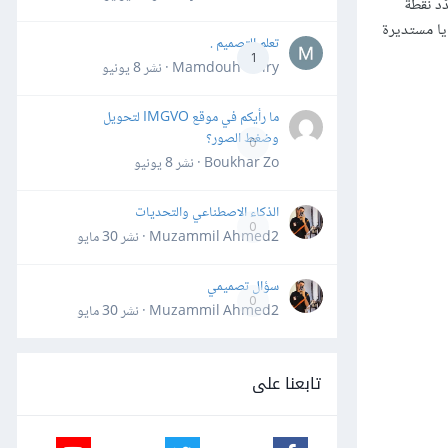
إلى اليمين، ثم حدّد نقطة
سار. أعِد تحديد هذا المستطيل بعد ضبطه، وانتقل إلى قائمة تأثير Effect ثم Stylize ثم زوايا مستديرة
تعلم التصميم .
1
Mamdouh Khiry · نشر
8 يونيو
ما رأيكم في موقع IMGVO لتحويل
وضغط الصور؟
0
Boukhar Zo · نشر
8 يونيو
الذكاء الاصطناعي والتحديات
0
Muzammil Ahmed2 · نشر
30 مايو
سؤال تصميمي
0
Muzammil Ahmed2 · نشر
30 مايو
تابعنا على