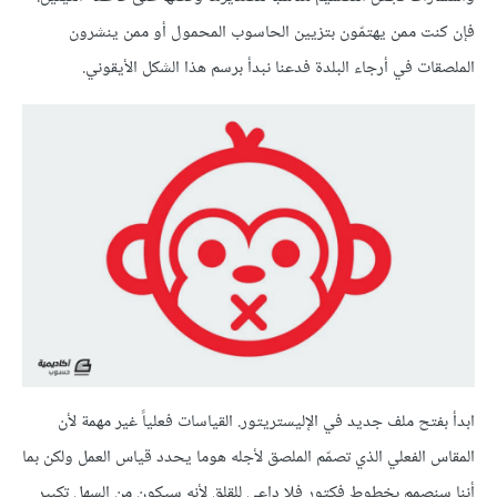
فإن كنت ممن يهتمّون بتزيين الحاسوب المحمول أو ممن ينشرون
الملصقات في أرجاء البلدة فدعنا نبدأ برسم هذا الشكل الأيقوني.
ابدأ بفتح ملف جديد في الإليستريتور. القياسات فعلياً غير مهمة لأن
المقاس الفعلي الذي تصمّم الملصق لأجله هوما يحدد قياس العمل ولكن بما
أننا سنصمم بخطوط فكتور فلا داعي للقلق لأنه سيكون من السهل تكبير