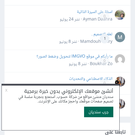
اسئلة على السيرة الذاتية
0
Ayman Daahra · نشر
24 يوليو
تعلم التصميم .
1
Mamdouh Khiry · نشر
8 يونيو
ما رأيكم في موقع IMGVO لتحويل وضغط الصور؟
0
Boukhar Zo · نشر
8 يونيو
الذكاء الاصطناعي والتحديات
0
Muzammil Ahmed2 · نشر
30 مايو
سؤال تصميمي
0
Muzammil Ahmed2 · نشر
30 مايو
تابعنا على