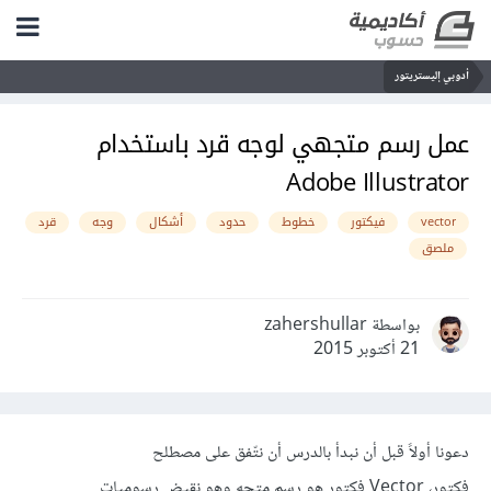
أدوبي إليستريتور
عمل رسم متجهي لوجه قرد باستخدام
Adobe Illustrator
vector
فيكتور
خطوط
حدود
أشكال
وجه
قرد
ملصق
بواسطة zahershullar
21 أكتوبر 2015
دعونا أولاً قبل أن نبدأ بالدرس أن نتّفق على مصطلح
فِكتور، Vector فِكتور هو رسم متجه وهو نقيض رسوميات