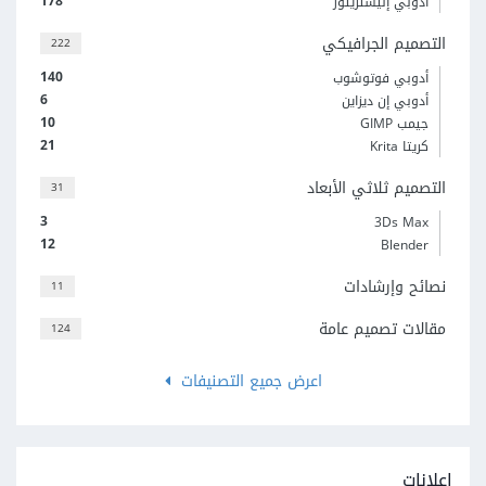
178
أدوبي إليستريتور
التصميم الجرافيكي
222
140
أدوبي فوتوشوب
6
أدوبي إن ديزاين
10
جيمب GIMP
21
كريتا Krita
التصميم ثلاثي الأبعاد
31
3
3Ds Max
12
Blender
نصائح وإرشادات
11
مقالات تصميم عامة
124
اعرض جميع التصنيفات
إعلانات