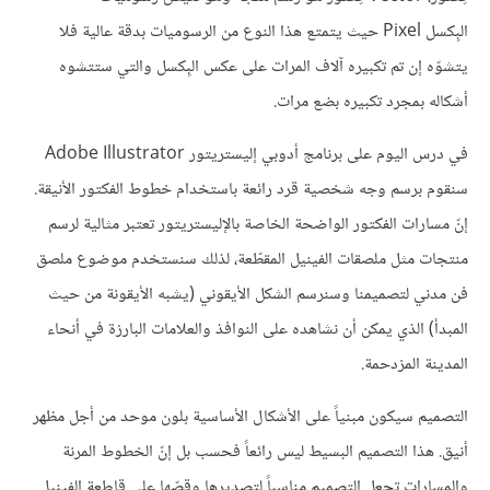
البِكسل Pixel حيث يتمتع هذا النوع من الرسوميات بدقة عالية فلا
يتشوّه إن تم تكبيره آلاف المرات على عكس البِكسل والتي ستتشوه
أشكاله بمجرد تكبيره بضع مرات.
في درس اليوم على برنامج أدوبي إليستريتور Adobe Illustrator
سنقوم برسم وجه شخصية قرد رائعة باستخدام خطوط الفكتور الأنيقة.
إنّ مسارات الفكتور الواضحة الخاصة بالإليستريتور تعتبر مثالية لرسم
منتجات مثل ملصقات الفينيل المقطّعة، لذلك سنستخدم موضوع ملصق
فن مدني لتصميمنا وسنرسم الشكل الأيقوني (يشبه الأيقونة من حيث
المبدأ) الذي يمكن أن نشاهده على النوافذ والعلامات البارزة في أنحاء
المدينة المزدحمة.
التصميم سيكون مبنياً على الأشكال الأساسية بلون موحد من أجل مظهر
أنيق. هذا التصميم البسيط ليس رائعاً فحسب بل إنّ الخطوط المرنة
والمسارات تجعل التصميم مناسباً لتصديرها وقصّها على قاطعة الفينيل.