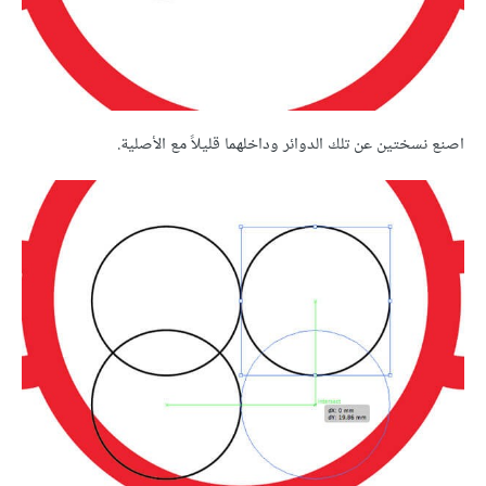
اصنع نسختين عن تلك الدوائر وداخلهما قليلاً مع الأصلية.