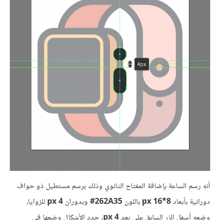
أنهِ رسم الساعة بإضافة المفتاح الثانوي وذلك برسم مستطيل ذو حواف
دورانية بأبعاد
8*16 px
باللون
262A35‏#
وبدوران
4 px
للزوايا،
وضعه أسفل الزر السابق على بعد
4 px
. حدد الأشكال وضعها في