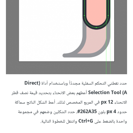
حدد نقطتي التحكم السفلية مجددًأ وباستخدام أداة
(Direct
Selection Tool (A
أعطهم بعض الانحناء بتحديد قيمة نصف قطر
الانحناء
12 px
في المربع المخصص لذلك. أعط الشكل الناتج سماكة
حدود
4 px
بلون
262A35‏#
، حدد الشكلين وضعهم في مجموعة
واحدة بالضغط على
Ctrl+G
وانتقل للخطوة التالية.