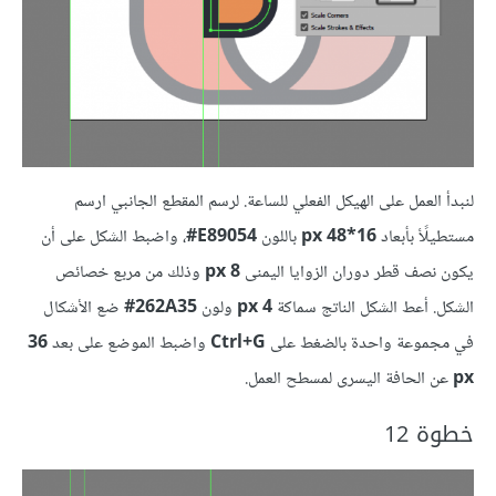
لنبدأ العمل على الهيكل الفعلي للساعة. لرسم المقطع الجانبي ارسم
مستطيلًأ بأبعاد
16*48 px
باللون
E89054‏#
، واضبط الشكل على أن
يكون نصف قطر دوران الزوايا اليمنى
8 px
وذلك من مربع خصائص
الشكل. أعط الشكل الناتج سماكة
4 px
ولون
262A35‏#
ضع الأشكال
في مجموعة واحدة بالضغط على
Ctrl+G
واضبط الموضع على بعد
36
px
عن الحافة اليسرى لمسطح العمل.
خطوة 12