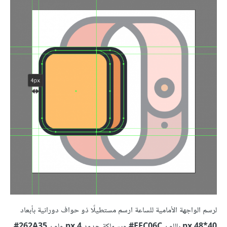
لرسم الواجهة الأمامية للساعة ارسم مستطيلًا ذو حواف دورانية بأبعاد
40*48 px
باللون
FFC06C#
وبسماكة حدود
4 px
ولون
262A35‏#
،