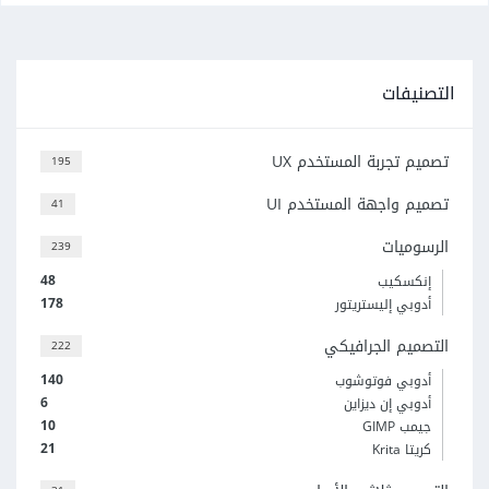
التصنيفات
تصميم تجربة المستخدم UX
195
تصميم واجهة المستخدم UI
41
الرسوميات
239
48
إنكسكيب
178
أدوبي إليستريتور
التصميم الجرافيكي
222
140
أدوبي فوتوشوب
6
أدوبي إن ديزاين
10
جيمب GIMP
21
كريتا Krita