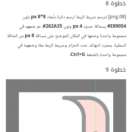
خطوة 8
[08.png] لنرسم شريط الربط ارسم دائرة بأبعاد
8*8 px
بلون
E89054‏#
بسماكة حدود
4 px
ولون
262A35‏#
، ثم ضعهم في
مجموعة واحدة وضعها في المكان الموضح على مسافة
8 px
من الحافة
السفلية. بمجرد انتهائك حدد الحزام وشريط الربط معًا وضعهما في
مجموعة واحدة بالضغط
Ctrl+G
.
خطوة 9