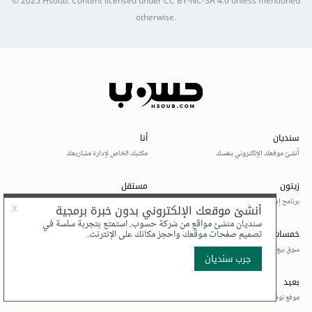
© 2025
Hsoub
.
Content licensed under
CC BY-NC-SA 4.0
unless mentioned
otherwise.