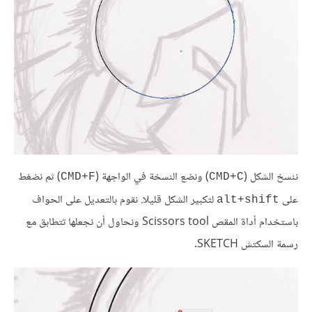
ننسخ الشكل (
) ونضع النسخة في الواجهة (
) ثم نضغط
CMD+F
CMD+C
على
لتكبير الشكل قليلا. نقوم بالتعديل على الحواف
alt+shift
باستخدام أداة المقص Scissors tool ونحاول أن نجعلها تتطابق مع
رسمة السكتش SKETCH.