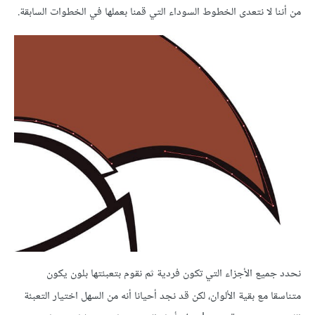
من أننا لا نتعدى الخطوط السوداء التي قمنا بعملها في الخطوات السابقة.
نحدد جميع الأجزاء التي تكون فردية ثم نقوم بتعبئتها بلون يكون
متناسقا مع بقية الألوان، لكن قد نجد أحيانا أنه من السهل اختيار التعبئة