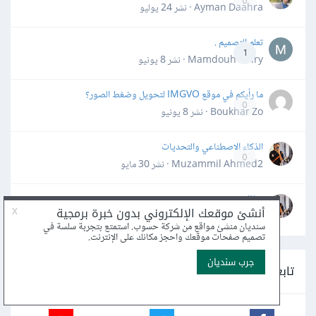
0
Ayman Daahra · نشر
24 يوليو
تعلم التصميم .
1
Mamdouh Khiry · نشر
8 يونيو
ما رأيكم في موقع IMGVO لتحويل وضغط الصور؟
0
Boukhar Zo · نشر
8 يونيو
الذكاء الاصطناعي والتحديات
0
Muzammil Ahmed2 · نشر
30 مايو
سؤال تصميمي
0
Muzammil Ahmed2 · نشر
30 مايو
تابعنا على