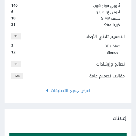
140
أدوبي فوتوشوب
6
أدوبي إن ديزاين
10
جيمب GIMP
21
كريتا Krita
التصميم ثلاثي الأبعاد
31
3
3Ds Max
12
Blender
نصائح وإرشادات
11
مقالات تصميم عامة
124
اعرض جميع التصنيفات
إعلانات