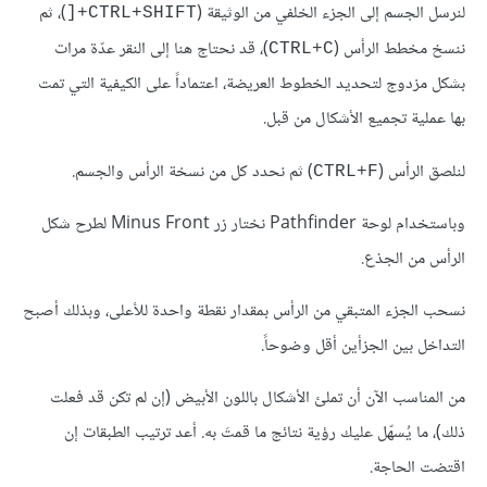
لنرسل الجسم إلى الجزء الخلفي من الوثيقة (
)، ثم
CTRL+SHIFT+[
ننسخ مخطط الرأس (
)، قد نحتاج هنا إلى النقر عدّة مرات
CTRL+C
بشكل مزدوج لتحديد الخطوط العريضة، اعتماداً على الكيفية التي تمت
بها عملية تجميع الأشكال من قبل.
لنلصق الرأس (
) ثم نحدد كل من نسخة الرأس والجسم.
CTRL+F
وباستخدام لوحة Pathfinder نختار زر Minus Front لطرح شكل
الرأس من الجذع.
نسحب الجزء المتبقي من الرأس بمقدار نقطة واحدة للأعلى، وبذلك أصبح
التداخل بين الجزأين أقل وضوحاً.
من المناسب الآن أن تملئ الأشكال باللون الأبيض (إن لم تكن قد فعلت
ذلك)، ما يُسهّل عليك رؤية نتائج ما قمتَ به. أعد ترتيب الطبقات إن
اقتضت الحاجة.