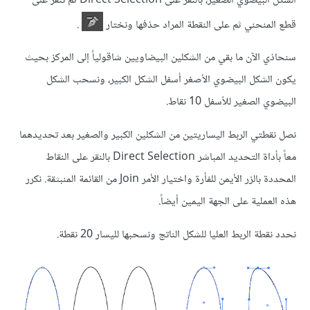
الشكل البيضوي الصغير، بالنقر على Direct Selection ثم ننقر على
قطع المنحني ثم على النقطة المراد حذفها ونختار
.
سنحاذي الآن ما بقي من الشكلين البيضاويين شاقولياً إلى المركز بحيث
يكون الشكل البيضوي الأصغر أسفل الشكل الكبير، ونسحب الشكل
البيضوي الصغير للأسفل 10 نقاط.
نصل نقطتي الربط اليساريتين من الشكلين الكبير والصغير بعد تحديدهما
معاً بأداة التحديد المباشر Direct Selection بالنقر على النقاط
المحددة بالزر الأيمن للفأرة واختيار الأمر Join من القائمة المنبثقة. نكرر
هذه العملية على الجهة اليمين أيضاً.
نحدد نقطة الربط العليا للشكل الناتج ونسحبها لليسار 20 نقطة.