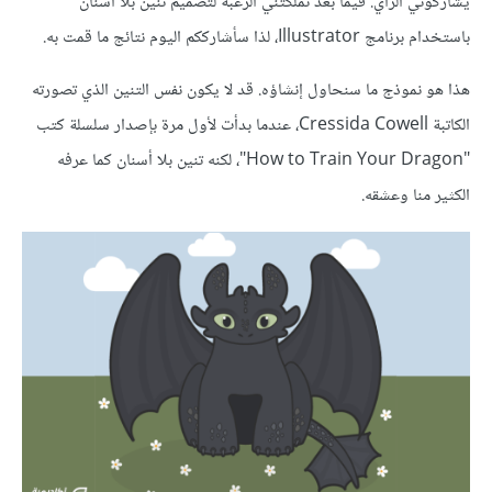
يشاركوني الرأي. فيما بعد تملكتني الرغبة لتصميم تنين بلا أسنان
باستخدام برنامج Illustrator، لذا سأشارككم اليوم نتائج ما قمت به.
هذا هو نموذج ما سنحاول إنشاؤه. قد لا يكون نفس التنين الذي تصورته
الكاتبة Cressida Cowell، عندما بدأت لأول مرة بإصدار سلسلة كتب
"How to Train Your Dragon"، لكنه تنين بلا أسنان كما عرفه
الكثير منا وعشقه.