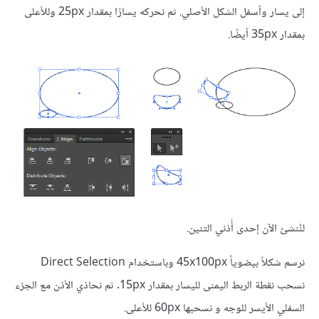
إلى يسار وأسفل الشكل الأصلي. ثم نحركه يسارًا بمقدار 25px وللأعلى
بمقدار 35px أيضًا.
لنُنشئ الآن إحدى أُذني التنين.
نرسم شكلاً بيضوياً 45x100px وباستخدام Direct Selection
نسحب نقطة الربط اليمنى لليسار بمقدار 15px. ثم نحاذي الأذن مع الجزء
السفلي الأيسر للوجه و نسحبها 60px للأعلى.