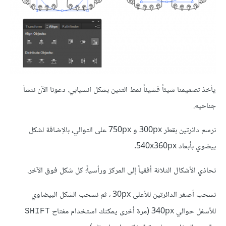
يأخذ تصميمنا شيئاً فشيئاً نمط التنين بشكل انسيابي. دعونا الآن ننشأ
جناحيه.
نرسم دائرتين بقطر 300px و 750px على التوالي، بالإضافة لشكل
بيضوي بأبعاد 540x360px.
نحاذي الأشكال الثلاثة أفقياً إلى المركز ورأسياً؛ كل شكل فوق الآخر.
نسحب أصغر الدائرتين للأعلى 30px ، ثم نسحب الشكل البيضاوي
للأسفل حوالي 340px (مرة أخرى يمكنك استخدام مفتاح
SHIFT