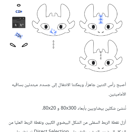
أصبح رأس التنين جاهزاً، ويمكننا الانتقال إلى جسده. مبتدئين بساقيه
الأماميتين.
نُنشئ شكلين بيضاويين بأبعاد 80x300 و 80x20.
أزل نقطة الربط السفلى من الشكل البيضوي الكبير، ونقطة الربط العليا من