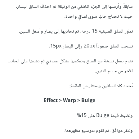
سابقاً، وأرسلها إلى الجزء الخلفي من الوثيقة ثم احذف الساق اليسار،
حيث لا نحتاج حاليًا سوى لساقٍ واحدة..
ندوّر الساق المتبقية 15 درجة، ثم نحاذيها إلى يسار وأسفل التنين.
نسحب الساق صعوداً 20px وإلى اليسار 15px.
نقوم بعمل نسخة من الساق ونعكسها بشكل عمودي ثم نضعها على الجانب
الآخر من جسم التنين.
نُحدد كلا الساقين ونختار من القائمة:
Effect > Warp > Bulge
ونضبط قيمة Bulge على 15%
وننقر موافق، ثم نقوم بتوسيع مظهرهما.