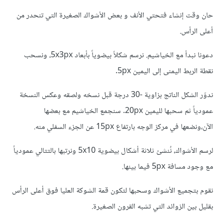
حان وقت إنشاء فتحتي الأنف و بعض الأشواك الصغيرة التي تنحدر من
أعلى الرأس.
دعونا نبدأ مع الخياشيم. نرسم شكلاً بيضوياً بأبعاد 5x3px، ونسحب
نقطة الربط اليمنى إلى اليمين 5px.
ندوّر الشكل الناتج بزاوية -30 درجة قبل نسخه ولصقه وعكس النسخة
عمودياً ثم سحبها لليمين 20px. سنجمع الخياشيم مع بعضها
الآن،ونضعها في مركز الوجه بارتفاع 15px عن الجزء السفلي منه.
لرسم الأشواك، نُنشئ ثلاثة أشكال بيضوية 5x10 ونرتبها بالتتالي عمودياً
مع وجود مسافة 5px فيما بينها.
نقوم بتجميع الأشواك وسحبها لتكون قمة الشوكة العليا فوق أعلى الرأس
بقليل بين الزوائد التي تشبه القرون الصغيرة.