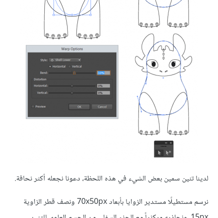
لدينا تنين سمين بعض الشيء في هذه اللحظة، دعونا نجعله أكثر نحافة.
نرسم مستطيلًا مستدير الزوايا بأبعاد 70x50px ونصف قطر الزاوية
15px، ونحاذيه مركزياً مع الجزء السفلي من الجسم العلوي للتنين.