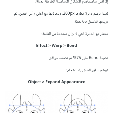
إلا أنني سأستخدم الأشكال الأساسية كطريقة بديلة.
لنبدأ برسم دائرة قطرها 200px، ونحاذيها مع أعلى رأس التنين، ثم
نزيحها للأسفل 65 نقطة.
نختار مع الدائرة التي لا تزال محددة من القائمة:
Effect > Warp > Bend
نضبط Bend على 75% ثم نضغط موافق.
نوسّع مظهر الشكل باستخدام:
Object > Expand Appearance