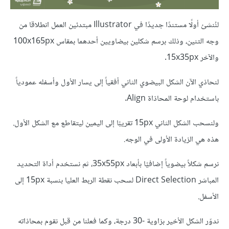
لنُنشئ أولًا مستندًا جديدًا في Illustrator مبتدئين العمل انطلاقا من
وجه التنين، وذلك برسم شكلين بيضاويين أحدهما بمقاس 100x165px
والآخر 15x35px.
لنحاذي الآن الشكل البيضوي الثاني أفقياً إلى يسار الأول وأسفله عمودياً
باستخدام لوحة المحاذاة Align.
ولنسحب الشكل الثاني 15px تقريبًا إلى اليمين ليتقاطع مع الشكل الأول.
هذه هي الزيادة الأولى في الوجه.
نرسم شكلاً بيضوياً إضافيًا بأبعاد 35x55px، ثم نستخدم أداة التحديد
المباشر Direct Selection لسحب نقطة الربط العليا بنسبة 15px إلى
الأسفل.
ندوّر الشكل الأخير بزاوية -30 درجة، وكما فعلنا من قبل نقوم بمحاذاته