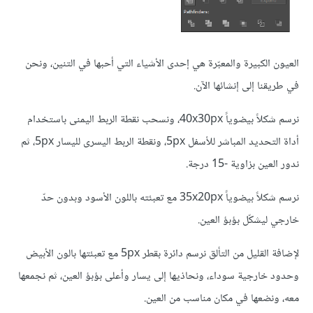
العيون الكبيرة والمعبّرة هي إحدى الأشياء التي أحبها في التنين، ونحن
في طريقنا إلى إنشائها الآن.
نرسم شكلاً بيضوياً 40x30px، ونسحب نقطة الربط اليمنى باستخدام
أداة التحديد المباشر للأسفل 5px، ونقطة الربط اليسرى لليسار 5px، ثم
ندور العين بزاوية -15 درجة.
نرسم شكلاً بيضوياً 35x20px مع تعبئته باللون الأسود وبدون حدّ
خارجي ليشكّل بؤبؤ العين.
لإضافة القليل من التألق نرسم دائرة بقطر 5px مع تعبئتها بالون الأبيض
وحدود خارجية سوداء، ونحاذيها إلى يسار وأعلى بؤبؤ العين، ثم نجمعها
معه، ونضعها في مكان مناسب من العين.