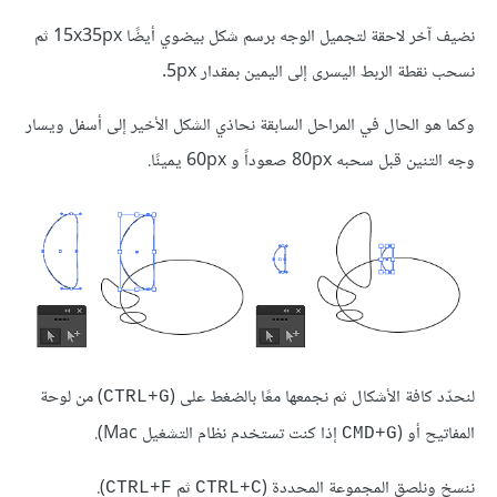
نضيف آخر لاحقة لتجميل الوجه برسم شكل بيضوي أيضًا 15x35px ثم
نسحب نقطة الربط اليسرى إلى اليمين بمقدار 5px.
وكما هو الحال في المراحل السابقة نحاذي الشكل الأخير إلى أسفل ويسار
وجه التنين قبل سحبه 80px صعوداً و 60px يمينًا.
لنحدّد كافة الأشكال ثم نجمعها معًا بالضغط على (
) من لوحة
CTRL+G
المفاتيح أو (
إذا كنت تستخدم نظام التشغيل Mac).
CMD+G
ننسخ ونلصق المجموعة المحددة (
ثم
).
CTRL+F
CTRL+C