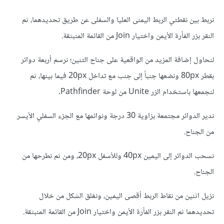
نربط بين نقطتي الربط اليمنى العليا والسفلى عن طريق تحديدهما، ثم
النقر بزر الفأرة الأيمن واختيار Join من القائمة المنبثقة.
لنحاول إضافة المزيد من الواقعية على جناح التنين؛ نرسم أربعة دوائر
بقطر 80px ونضعها جنباً إلى جنب مع تداخل 20px فيما بينها، ثم
لنجمعها باستخدام الزر Unite من لوحة Pathfinder.
ندير الدوائر مجتمعة بزاوية 30 درجة ونوائمها مع الجزء السفلي الأيسر
من الجناح.
نسحب الدوائر إلى اليمين 40px وللأسفل 20px، ومن ثم نطرحها من
الجناح.
نزيل اثنين من نقاط الربط أقصى اليمين، ونغلق الشكل من خلال
تحديدهما ثم النقر بزر الفأرة الأيمن واختيار Join من القائمة المنبثقة.