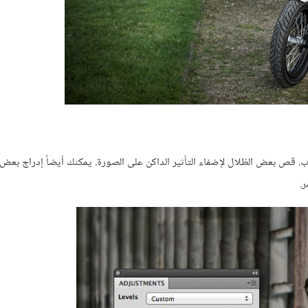
يات Levels Adjustment Layer في الفوتوشوب. قص بعض الظلال لإضفاء التأثير الداكن على الصورة. يمكنك أيضاً إدراج