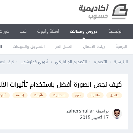
الرئيسية
دروس ومقالات
أسئلة وأجوبة
كتب
دورات
البرمجة
ريادة الأعمال
العمل الحر
التسويق والمبيعات
ال
الرئيسية
التصميم
التصميم الجرافيكي
أدوبي فوتوشوب
كيف نجعل
كيف نجعل الصورة أفضل باستخدام تأثيرات الأ
تعديل
معالجة
صور
مستويات
تأثيرات
إضاءة
ألوان
بواسطة zahershullar
17 أكتوبر 2015