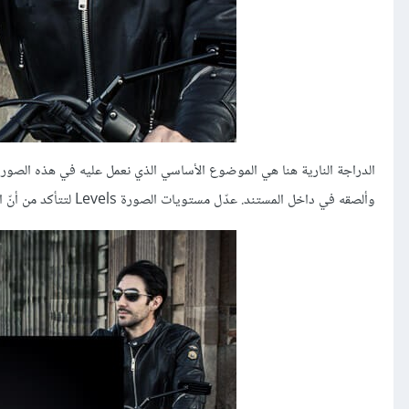
وألصقه في داخل المستند. عدّل مستويات الصورة Levels لتتأكد من أنّ الخلفية سوداء تماماً، بكل الأحوال لن تبقى مرئية بعد الخطوة التالية.