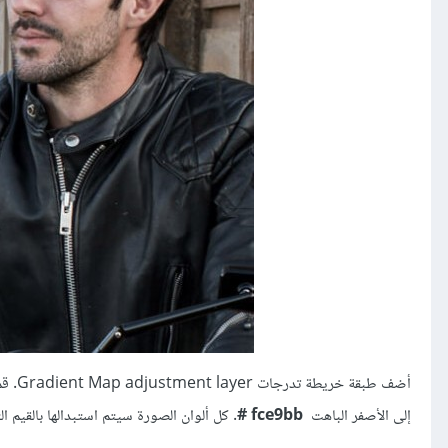
أضف طبقة خريطة تدرجات Gradient Map adjustment layer. قم بتعيين التدرج اللوني ليبدأ من الأزرق الداكن
إلى الأصفر الباهت
fce9bb #
. كل ألوان الصورة سيتم استبدالها بالقيم ا