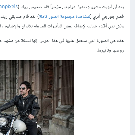
بعد أن أنهيت مشروع تعديل دراجتي مؤخراً قام صديقي ريك (
anpixels
قصرٍ جورجيٍ أثري (
لمشاهدة مجموعة الصور كاملة
). لقد قام صديقي ريك ب
ولكن لدي أفكار خيالية لإضافة بعض التأثيرات المذهلة للألوان والإضاءة وا
هذه هي الصورة التي سنعمل عليها في هذا الدرس. إنها نسخة عن مشهد حي
روعتها وتأثيرها.