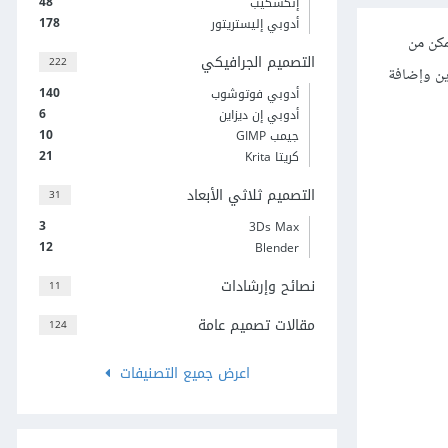
48
إنكسكيب
178
أدوبي إليستريتور
وازن الألوان Colour Balance وذلك حتى نتمكن من
التصميم الجرافيكي
222
ين وإضافة
140
أدوبي فوتوشوب
6
أدوبي إن ديزاين
10
جيمب GIMP
21
كريتا Krita
التصميم ثلاثي الأبعاد
31
3
3Ds Max
12
Blender
نصائح وإرشادات
11
مقالات تصميم عامة
124
اعرض جميع التصنيفات