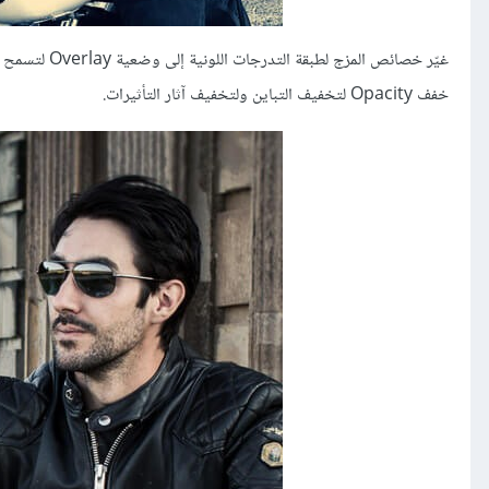
غيّر خصائص ال
خفف Opacity لتخفيف التباين ولتخفيف آثار التأثيرات.