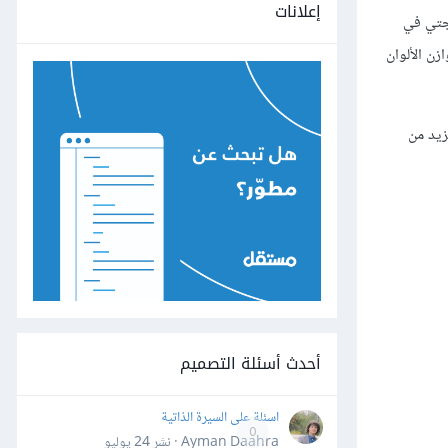
إعلانات
اجتي في
زن الألوان
زيد من
أحدث أسئلة التصميم
اسئلة على السيرة الذاتية
0
Ayman Daahra · نشر
24 يوليو