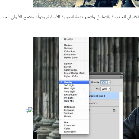
مزج لطبقة التدرجات اللونية إلى وضعية Overlay لتسمح للألوان الجديدة بالتفاعل ولتغير نغمة الصورة الأصلية، وتولّد ملامح الألوان 