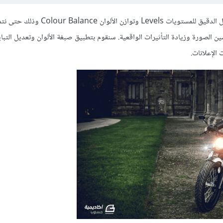
عندما نكتب عادةً درساً عن معالجة الصور فإن الهدف يتمحور حول التعديل الدقيق للمستويات Levels وت
ين الصورة وزيادة التأثيرات الواقعية. سنقوم بتطبيق صبغة الألوان وتعديل التبا
الإعلانات.