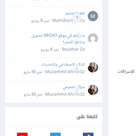
تعلم التصميم .
1
Mamdouh Khiry · نشر
8 يونيو
ما رأيكم في موقع IMGVO لتحويل
وضغط الصور؟
0
Boukhar Zo · نشر
8 يونيو
الذكاء الاصطناعي والتحديات
0
 بعض الإشراقات
Muzammil Ahmed2 · نشر
30 مايو
سؤال تصميمي
0
Muzammil Ahmed2 · نشر
30 مايو
تابعنا على