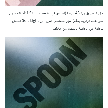
دوّر النص بزاوية 45 درجة (استمر في الضغط على
للحصول
Shift
على هذه الزاوية بدقة). غيّر خصائص المزج إلى Soft Light للسماح
للخامة في الخلفية بالظهور من خلالها.