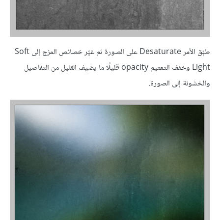
طبّق الأمر Desaturate على الصورة ثم غيّر خصائص المزج إلى Soft
Light وخفف التعتيم opacity قليلًا ما يضيف القليل من التفاصيل
والخشونة إلى الصورة.