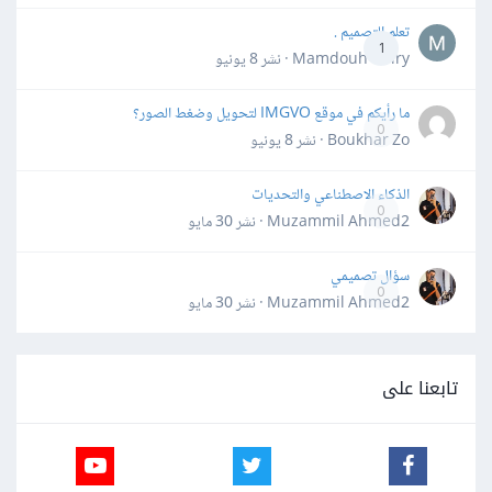
تعلم التصميم .
1
Mamdouh Khiry · نشر
8 يونيو
ما رأيكم في موقع IMGVO لتحويل وضغط الصور؟
0
Boukhar Zo · نشر
8 يونيو
الذكاء الاصطناعي والتحديات
0
Muzammil Ahmed2 · نشر
30 مايو
سؤال تصميمي
0
Muzammil Ahmed2 · نشر
30 مايو
تابعنا على