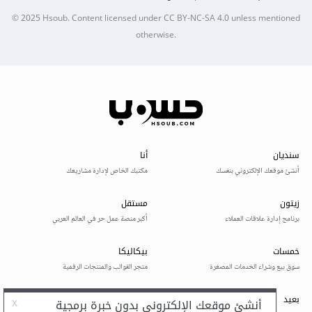
© 2025
Hsoub
.
Content licensed under
CC BY-NC-SA 4.0
unless mentioned
otherwise.