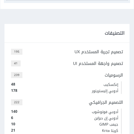
التصنيفات
تصميم تجربة المستخدم UX
195
تصميم واجهة المستخدم UI
41
الرسوميات
239
48
إنكسكيب
178
أدوبي إليستريتور
التصميم الجرافيكي
222
140
أدوبي فوتوشوب
6
أدوبي إن ديزاين
10
جيمب GIMP
21
كريتا Krita