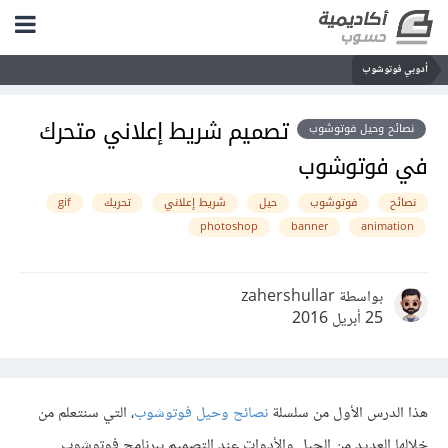
أدوبي فوتوشوب
تصميم شريط إعلاني متحرك
نصائح وحيل فوتوشوب
في فوتوشوب
نصائح
فوتوشوب
حيل
شريط إعلاني
تحريك
gif
photoshop
banner
animation
بواسطة zahershullar
25 أبريل 2016
هذا الدرس الأول من سلسلة
نصائح وحيل فوتوشوب
، التي سنتعلم من
خلالها العديد من الحيل والأدوات عند التصميم ببرنامج فوتوشوب