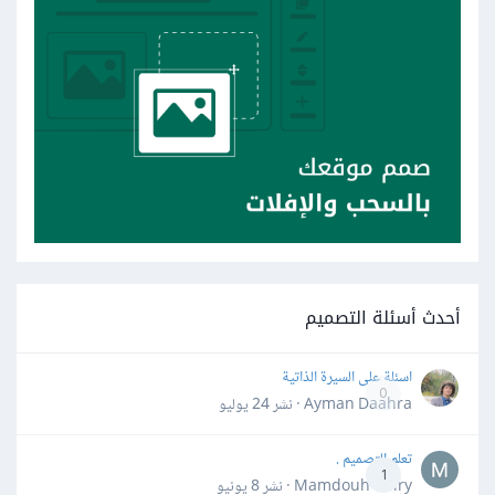
أحدث أسئلة التصميم
اسئلة على السيرة الذاتية
0
Ayman Daahra · نشر
24 يوليو
تعلم التصميم .
1
Mamdouh Khiry · نشر
8 يونيو