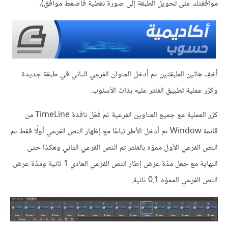
موافقتك على تحويل الطبقة إلى صورة نقطية فاضغط موافق).
أخفِ هاتين الطبقتين ثم أدخل العنوان الفرعي الثاني في طبقة جديدة
وكرّر عملية تطبيق الفلتر عليه بذات الأسلوب.
كرّر العملية مع جميع العناوين الفرعية ثم فعّل نافذة TimeLine من
قائمة Window ثم أدخل الأطر تباعًا مع إظهار النص الفرعي أولًا فقط ثم
النص الفرعي الأول مموّه بالفلتر ثم النص الفرعي الثاني وهكذا حتى
النهاية مع جعل مدّة عرض إطار النص الفرعي العادي 1 ثانية ومدّة عرض
النص الفرعي المموّه 0.1 ثانية.