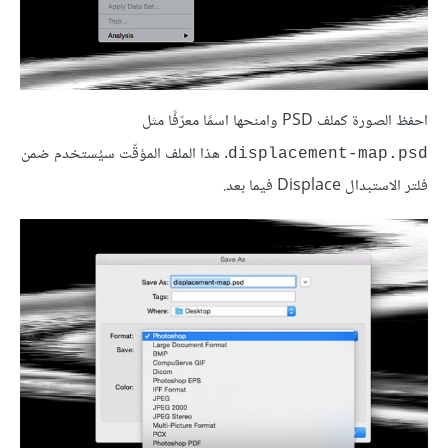
احفظ الصورة كملف PSD وامنحها اسمًا معرّفًا مثل
. هذا الملف المؤقّت سيُستخدم ضمن
displacement-map.psd
فلتر الاستبدال Displace فيما بعد.