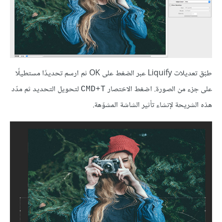
طبّق تعديلات Liquify عبر الضغط على OK ثم ارسم تحديدًا مستطيلًا
على جزء من الصورة. اضغط الاختصار
لتحويل التحديد ثم مدّد
CMD+T
هذه الشريحة لإنشاء تأثير الشاشة المشوّهة.