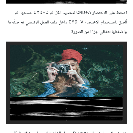
اضغط على الاختصار
لتحديد الكل ثم
لنسخها. ثم
CMD+C
CMD+A
ألصق باستخدام الاختصار
داخل ملف العمل الرئيسي ثم صغّرها
CMD+V
واضغطها لتغطّي جزءًا من الصورة.