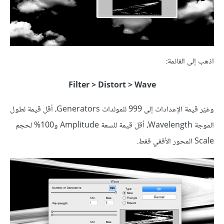
اذهب إلى القائمة:
Filter > Distort > Wave
وغيّر قيمة الإعدادات إلى 999 للمولدات Generators، أقل قيمة لطول
الموجة Wavelength، أقل قيمة للسعة Amplitude و100% لحجم
Scale المحور الأفقي فقط.