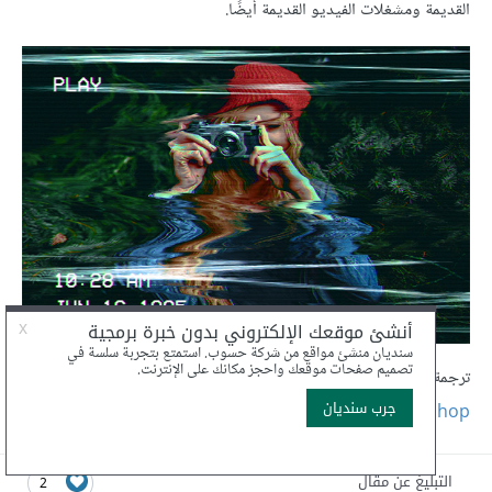
القديمة ومشغلات الفيديو القديمة أيضًا.
ترجمة -وبتصرّف- للمقال:
How To Create a Distorted VHS
Effect in Photoshop
لصاحبه:
Chris Spooner.
التبليغ عن مقال
2