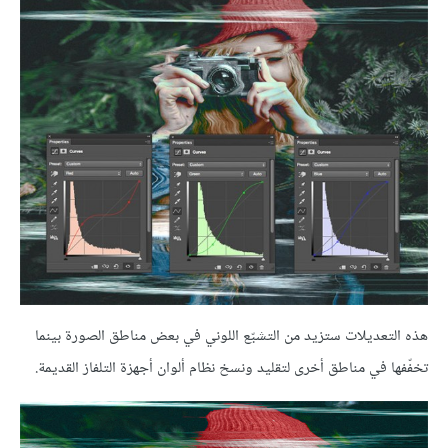
هذه التعديلات ستزيد من التشبّع اللوني في بعض مناطق الصورة بينما
تخفّفها في مناطق أخرى لتقليد ونسخ نظام ألوان أجهزة التلفاز القديمة.