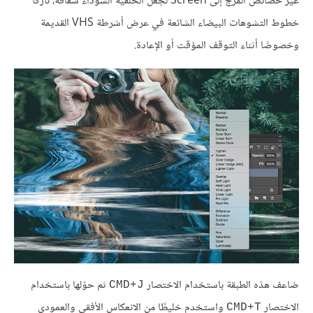
غيّر خصائص المزج إلى Screen لجعل الخلفية السوداء شفافة، تاركًا
خطوط التشوهات البيضاء الشائعة في عرض أشرطة VHS القديمة
وخصوصًا أثناء التوقف المؤقت أو الإعادة.
ضاعف هذه الطبقة باستخدام الاختصار
ثم حوّلها باستخدام
CMD+J
الاختصار
واستخدم خليطًا من الانعكاس الأفقي والعمودي
CMD+T