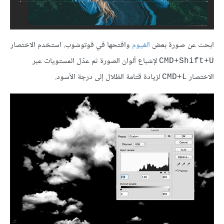
ابحث عن صورة بعض
الغيوم
وافتحها في فوتوشوب. استخدم الاختصار
لإشباع ألوان الصورة ثم عدّل المستويات عبر
CMD+Shift+U
الاختصار
لزيادة قتامة الظلال إلى درجة الأسود.
CMD+L