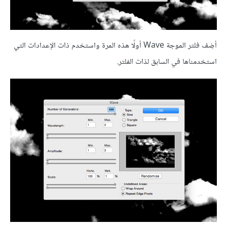
أضِف فلتر الموجة Wave أولًا هذه المرة واستخدم ذات الإعدادات التي
استخدمناها في السابق لذات الفلتر.