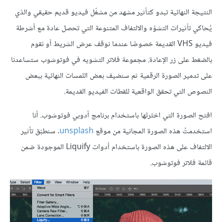
النتيجة النهائية تبدو كتأثير مشهد من مشغّل فيديو قديم حقيقي والذي
يُحاكي تأثيرات التشوّه والالتفاف المتنوعة التي تحصل عادة مع أشرطة
فيديو VHS القديمة خصوصًا عندما نوقف عرض الشريط أو نقوم
بالضغط على زر الإعادة. مجموعة فلاتر التشويه في فوتوشوب ستساعدنا
على تدمير الصورة الرقمية ثم سنضيف بعض اللمسات النهائية ببعض
النصوص التي تحقق الواقعية للقطات الفيديو القديمة.
افتح الصورة التي اختَرتَها باستخدام برنامج أدوبي فوتوشوب. أنا
استخدمتُ هذه الصورة المجانية من موقع
unsplash
. سنطبّق تأثير
الالتفاف على هذه الصورة باستخدام أدوات Liquify الموجودة ضمن
قائمة فلاتر فوتوشوب.