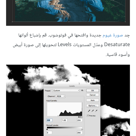
جِد
صورة غيوم
جديدة وافتحها في فوتوشوب. قم بإشباع ألوانها
Desaturate وعدّل المستويات Levels لتحويلها إلى صورة أبيض
وأسود قاسية.