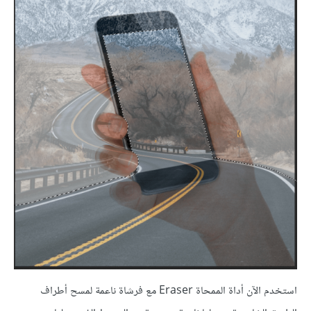
استخدم الآن أداة الممحاة Eraser مع فرشاة ناعمة لمسح أطراف