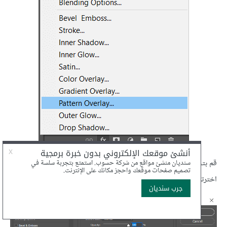
قم بتجهيز الإعدادات كما في الصورة التالية لنمط النقش. النقش الذي
اخترته هو نقش أساسي يأتي مع الفوتوشوب وهو باسم Sandpaper.