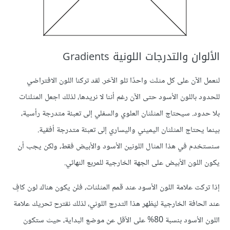
الألوان والتدرجات اللونية Gradients
لنعمل الآن على كل مثلث واحدًا تلو الآخر. لقد تركنا اللون الافتراضي
للحدود باللون الأسود حتى الآن رغم أننا لا نريدها، لذلك اجعل المثلثات
بلا حدود. سيحتاج المثلثان العلوي والسفلي إلى تعبئة متدرجة رأسية،
بينما يحتاج المثلثان اليميني واليساري إلى تعبئة متدرجة أفقية.
سنستخدم في هذا المثال اللونين الأسود والأبيض فقط، ولكن يجب أن
يكون اللون الأبيض على الجهة الخارجية للمربع النهائي.
إذا تركت علامة اللون الأسود عند قمم المثلثات، فلن يكون هناك لون كافٍ
عند الحافة الخارجية ليَظهر هذا التدرج اللوني، لذلك نقترح تحريك علامة
اللون الأسود بنسبة 80% على الأقل عن موضع البداية، حيث ستكون