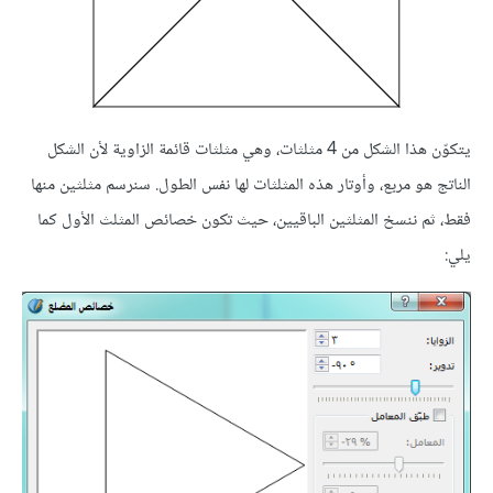
يتكوّن هذا الشكل من 4 مثلثات، وهي مثلثات قائمة الزاوية لأن الشكل
الناتج هو مربع، وأوتار هذه المثلثات لها نفس الطول. سنرسم مثلثين منها
فقط، ثم ننسخ المثلثين الباقيين، حيث تكون خصائص المثلث الأول كما
يلي: