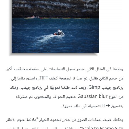
وضعنا في المثال الآتي عنصر سجل القصاصات على صفحة مخصَّصة أكبر
من حجم الكائن بقليل، ثم صدّرنا الصفحة كملف TIFF، واستوردناها إلى
برنامج جيمب Gimp، وبعد ذلك طبّقنا تمويهًا في برنامج جيمب، وذلك
من النوع Gaussian blur لتنعيم الحواف والمحتوى، ثم صدّرناه
بتنسيق TIFF لتحميله في ملف صورة.
يمكنك ضبط إعدادات الصور من خلال تحديد الخيار "ملائمة حجم الإطار