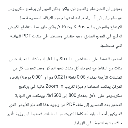
يقولون أن الخَبز علم والطبخ فن، ولكن يمكن القول أن برنامج سكريبوس
هو علم وفن في آن واحد. لقد اخترنا جميع الأرقام الصحيحة مثل
الارتفاع والعرض وقيم X-Pos وY-Pos، ولكن ظهر هذا التقاطع الأبيض
الرفيع في المربع السابق، وهو حقيقي وسيظهر في ملفات PDF النهائية
التي ستنشئها.
استمر بالضغط على المفتاحَين
و
، إذ يمكنك التحرك ضمن
Alt
Shift
مئات من النقاط مع تحريك كل مثلث نحو المركز. وبعد تحريك كل من
المثلثات الأربعة بمقدار 0.06 نقطة (0.021 مم أو 0.001 بوصة) باتجاه
المركز، يمكنك استخدام ميزة تقريب Zoom in عالية في برنامج
سكريبوس على الأقل بمقدار 800 إلى 1600%، ويمكنك في النهاية
التحقق بعد التصدير إلى ملف PDF من وجود هذا التقاطع الأبيض الذي
قد يكون أحد أسبابه أنه كلما اقتربت من المثلثات، فستبدأ في رؤية تأثير
حافة يشبه التجعّد في الزوايا.