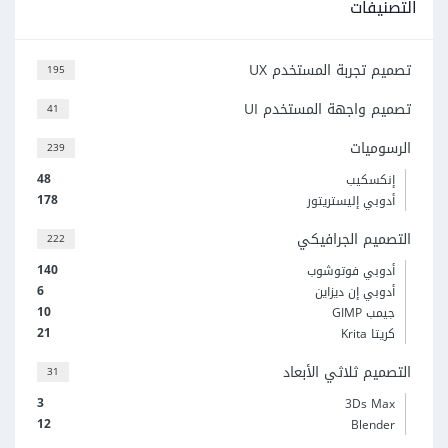
التصنيفات
تصميم تجربة المستخدم UX
195
تصميم واجهة المستخدم UI
41
الرسوميات
239
48
إنكسكيب
178
أدوبي إليستريتور
التصميم الجرافيكي
222
140
أدوبي فوتوشوب
6
أدوبي إن ديزاين
10
جيمب GIMP
21
كريتا Krita
التصميم ثلاثي الأبعاد
31
3
3Ds Max
12
Blender