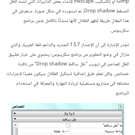
Gimp أو إنكسكيب Inkscape لإنشاء بعض التأثيرات التي تشبه الظل
المسقَط Drop shadow، ثم تستورده في شكل صورة. سنعرض في
هذا المقال طريقةً تُظهر الظلال كأنها منشَأةً بالكامل ضمن برنامج
سكريبوس.
تجدر الإشارة إلى أن الإصدار 1.5.7 الجديد والداعم للغة العربية، والذي
مازال في وضع التطوير من برنامج سكريبوس؛ يحتوي على خيار تطبيق
الظل للعناصر في تبويب "ظل ساقط Drop shadow" من نافذة
خصائص. ولكن تعلّم طرق إضافية لتشكيل الظلال سيكون مفيدًا لإجراءات
مختلفة في مشاريع مستقبلية لزيادة المهارة والمعرفة في استخدام
البرنامج.