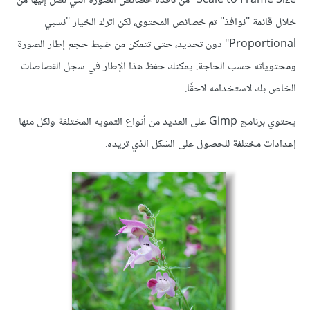
Scale to Frame Size" من نافذة خصائص الصورة التي تصل إليها من
خلال قائمة "نوافذ" ثم خصائص المحتوى، لكن اترك الخيار "نسبي
Proportional" دون تحديد، حتى تتمكن من ضبط حجم إطار الصورة
ومحتوياته حسب الحاجة. يمكنك حفظ هذا الإطار في سجل القصاصات
الخاص بك لاستخدامه لاحقًا.
يحتوي برنامج Gimp على العديد من أنواع التمويه المختلفة ولكل منها
إعدادات مختلفة للحصول على الشكل الذي تريده.