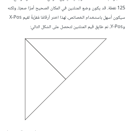
125 نقطة. قد يكون وضع المثلثين في المكان الصحيح أمرًا صعبًا، ولكنه
سيكون أسهل باستخدام الخصائص، لهذا اختر أرقامًا مُقرَّبةً لقيم X-Pos
وY-Pos، ثم طابِق قيم المثلثين لتحصل على الشكل التالي: