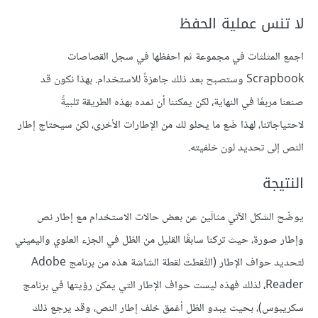
لا تنس عملية الحفظ
اجمع المثلثات في مجموعة ثم احفظها في سجل القصاصات
Scrapbook وستصبح بعد ذلك جاهزةً للاستخدام. بهذا نكون قد
صنعنا مربعًا في النهاية، لكن يمكننا أن نمده بهذه الطريقة تلبيةً
لاحتياجاتنا، لهذا ضَع ما يحلو لك من الإطارات الأخرى، لكن سيحتاج إطار
النص إلى تحديد لون خلفيته.
النتيجة
يوضّح الشكل الآتي مثالَين عن بعض حالات الاستخدام مع إطار نص
وإطار صورة، حيث تركنا سابقًا القليل من الظل في الجزء العلوي واليميني
لتحديد حواف الإطار (التُقطت لقطة الشاشة هذه من برنامج Adobe
Reader، لذلك فهذه ليست حواف الإطار التي يمكن رؤيتها في برنامج
سكريبوس)، بحيث يبدو الظل أغمق خلف إطار النص، وقد يرجع ذلك