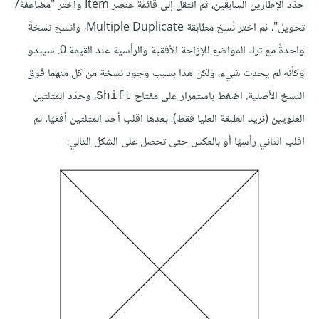
حدّد الإطارين السابقين، ثم انتقل إلى قائمة عنصر Item واختر "مضاعفة/
تحويل"، ثم اختر نُسخ مطابقة Multiple Duplicate، وانسخ نسخةً
واحدةً مع ترك المواضع للإزاحة الأفقية والرأسية عند القيمة 0. سيبدو
وكأنه لم يحدث شيء، ولكن هذا بسبب وجود نسخة من كل منهما فوق
النسخ الأصلية. اضغط باستمرار على مفتاح
، وحدّد المثلثين
Shift
العلويين (نريد الطبقة العليا فقط)، بعدها اقلب أحد المثلثين أفقيًا، ثم
اقلب الثاني رأسيًا أو بالعكس حتى تحصل على الشكل التالي: