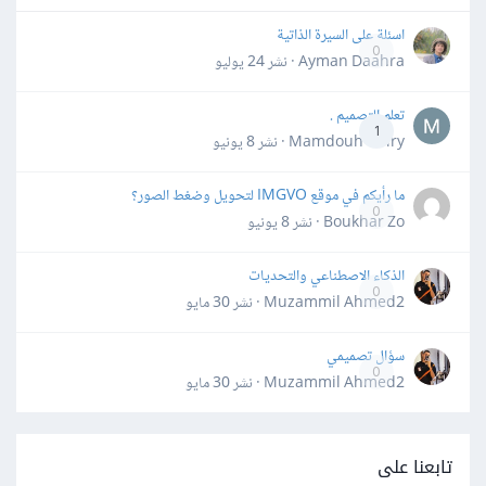
اسئلة على السيرة الذاتية
0
Ayman Daahra · نشر
24 يوليو
تعلم التصميم .
1
Mamdouh Khiry · نشر
8 يونيو
ما رأيكم في موقع IMGVO لتحويل وضغط الصور؟
0
Boukhar Zo · نشر
8 يونيو
الذكاء الاصطناعي والتحديات
0
Muzammil Ahmed2 · نشر
30 مايو
سؤال تصميمي
0
Muzammil Ahmed2 · نشر
30 مايو
تابعنا على