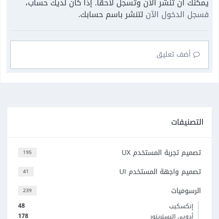
يمكنك أن تنشر الآن وتسجل لاحقًا. إذا كان لديك حساب،
فسجل الدخول الآن
لتنشر باسم حسابك.
أضف تعليق
التصنيفات
تصميم تجربة المستخدم UX
195
تصميم واجهة المستخدم UI
41
الرسوميات
239
48
إنكسكيب
178
أدوبي إليستريتور