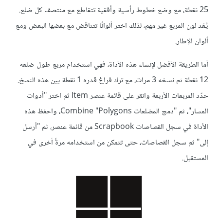
25 نقطة، مع وضع خطوط رأسية وأفقية تتقاطع مع منتصف كل ضلع.
يُعَد لون المربع غير مهم، لذلك اختر ألوانًا تتناقض مع بعضها البعض ومع
ألوان الإطار.
أما الطريقة الأفضل لإنشاء هذه الأداة، فهي استخدام مربع طول ضلعه
12 نقطة ثم نسخه 3 مرات، مع ترك فراغ قدره 1 نقطة بين هذه النسخ.
حدّد المربعات الأربعة وانقر على قائمة عنصر Item ثم اختر "أدوات
المسار"، ثم "دمج المضلعات Combine "Polygons، واحفظ هذه
الأداة في سجل القصاصات Scrapbook من قائمة عنصر، ثم "أرسل
إلى" ثم سجل القصاصات، حتى تتمكن من استخدامه مرةً أخرى في
المستقبل.