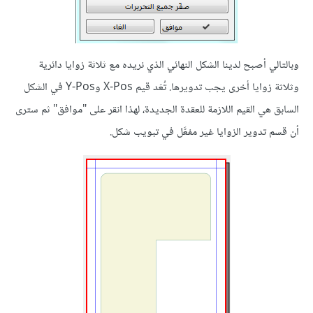
وبالتالي أصبح لدينا الشكل النهائي الذي نريده مع ثلاثة زوايا دائرية
وثلاثة زوايا أخرى يجب تدويرها. تُعَد قيم X-Pos وY-Pos في الشكل
السابق هي القيم اللازمة للعقدة الجديدة، لهذا انقر على "موافق" ثم سترى
أن قسم تدوير الزوايا غير مفعَّل في تبويب شكل.