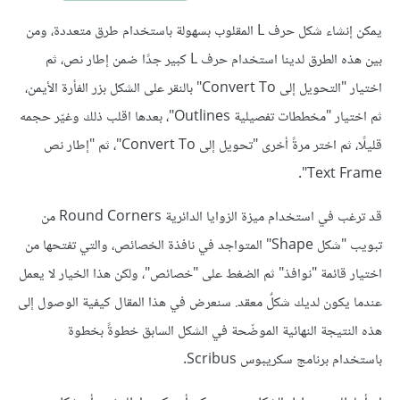
يمكن إنشاء شكل حرف L المقلوب بسهولة باستخدام طرق متعددة، ومن
بين هذه الطرق لدينا استخدام حرف L كبير جدًا ضمن إطار نص، ثم
اختيار "التحويل إلى Convert To" بالنقر على الشكل بزر الفأرة الأيمن،
ثم اختيار "مخططات تفصيلية Outlines"، بعدها اقلب ذلك وغيّر حجمه
قليلًا، ثم اختر مرةً أخرى "تحويل إلى Convert To"، ثم "إطار نص
Text Frame".
قد ترغب في استخدام ميزة الزوايا الدائرية Round Corners من
تبويب "شكل Shape" المتواجد في نافذة الخصائص، والتي تفتحها من
اختيار قائمة "نوافذ" ثم الضغط على "خصائص"، ولكن هذا الخيار لا يعمل
عندما يكون لديك شكلٌ معقد. سنعرض في هذا المقال كيفية الوصول إلى
هذه النتيجة النهائية الموضّحة في الشكل السابق خطوةً بخطوة
باستخدام برنامج سكريبوس Scribus.