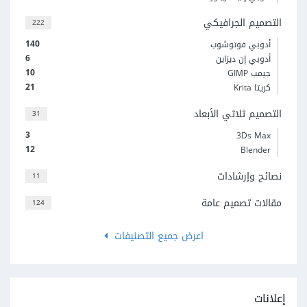
التصميم الجرافيكي
222
140
أدوبي فوتوشوب
6
أدوبي إن ديزاين
10
جيمب GIMP
21
كريتا Krita
التصميم ثلاثي الأبعاد
31
3
3Ds Max
12
Blender
نصائح وإرشادات
11
مقالات تصميم عامة
124
اعرض جميع التصنيفات
إعلانات