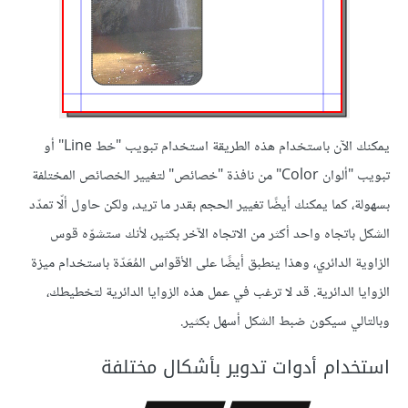
يمكنك الآن باستخدام هذه الطريقة استخدام تبويب "خط Line" أو
تبويب "ألوان Color" من نافذة "خصائص" لتغيير الخصائص المختلفة
بسهولة، كما يمكنك أيضًا تغيير الحجم بقدر ما تريد، ولكن حاول ألّا تمدّد
الشكل باتجاه واحد أكثر من الاتجاه الآخر بكثير، لأنك ستشوّه قوس
الزاوية الدائري، وهذا ينطبق أيضًا على الأقواس المُعَدّة باستخدام ميزة
الزوايا الدائرية. قد لا ترغب في عمل هذه الزوايا الدائرية لتخطيطك،
وبالتالي سيكون ضبط الشكل أسهل بكثير.
استخدام أدوات تدوير بأشكال مختلفة