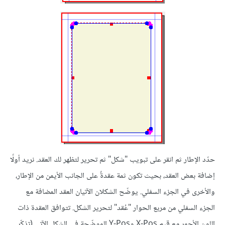
حدّد الإطار ثم انقر على تبويب "شكل" ثم تحرير لتظهر لك العقد. نريد أولًا
إضافة بعض العقد، بحيث تكون ثمة عقدةٌ على الجانب الأيمن من الإطار،
والأخرى في الجزء السفلي. يوضّح الشكلان الآتيان العقد المضافة مع
الجزء السفلي من مربع الحوار "عُقد" لتحرير الشكل. تتوافق العقدة ذات
اللون الأحمر مع قيم X-Pos وY-Pos الموضّحة في الشكل الآتي (تذكّر