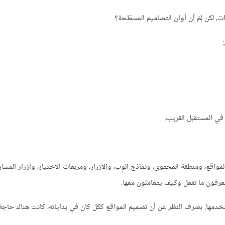
لكن لِمَ آن أوان التصاميم المسطّحة؟
في المستقبل القريب.
مواقع، ومنطقة المحتوى، ونماذج الوِب، والأزرار، ومربعات الاختيار، وأزرار المشار
عرفون ما تفعل وكيف يتعاملون معها.
خدمها. بصرف النظر عن أن تصميم المواقع ككل كان في بداياته، كانت هناك حاج