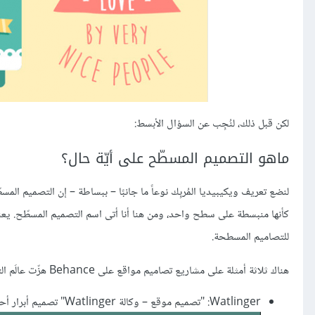
لكن قبل ذلك، لنُجِب عن السؤال الأبسط:
ماهو التصميم المسطّح على أيّة حال؟
لنضع تعريف ويكيبيديا المُربِك نوعاً ما جانبًا – ببساطة – إن التصميم المس
كأنها منبسطة على سطح واحد، ومن هنا أنا أتى اسم التصميم المسطّح. يعني هذ
للتصاميم المسطحة.
هناك ثلاثة أمثلة على مشاريع تصاميم مواقع على Behance هزّت عالَم التصاميم المسطّحة، وهي:
Watlinger: "تصميم موقع – وكالة
Watlinger
" تصميم أبرار أح