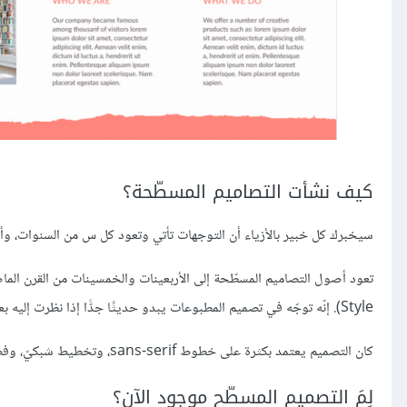
كيف نشأت التصاميم المسطّحة؟
سيخبرك كل خبير بالأزياء أن التوجهات تأتي وتعود كل س من السنوات، و
Style). إنّه توجّه في تصميم المطبوعات يبدو حديثًا جدًّا إذا نظرت إليه بعيون عام 2015
كان التصميم يعتمد بكثرة على خطوط sans-serif، وتخطيط شبكيّ، وفصل جيد بين العناوين والمحتوى، وبساطة مطلقة.
لِمَ التصميم المسطّح موجود الآن؟