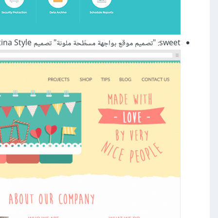
sweet: "تصميم موقع بواجهة مسطّحة ملونة" تصميم Crystina Style.