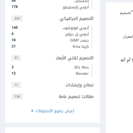
48
إنكسكيب
178
أدوبي إليستريتور
 "تصميم
التصميم الجرافيكي
222
140
أدوبي فوتوشوب
6
أدوبي إن ديزاين
معيار
10
جيمب GIMP
21
كريتا Krita
التصميم ثلاثي الأبعاد
31
أم أنه
3
3Ds Max
12
Blender
نصائح وإرشادات
11
مقالات تصميم عامة
124
اعرض جميع التصنيفات