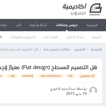
الرئيسية
دروس ومقالات
أسئلة وأجوبة
كتب
دورات
البرمجة
ريادة الأعمال
العمل الحر
التسويق والمبيعات
ال
الرئيسية
التصميم
مقالات تصميم عامة
هل التصميم المسطح (Flat design) معيارٌ وُجِد ليدوم؟
هل التصميم المسطح (Flat design) معيارٌ وُجِد ليدوم؟
آراء مصممين
flat
skeuomorphism
trending
فلات
م
بواسطة عبدالرحيم فاخوري
19 مايو 2015