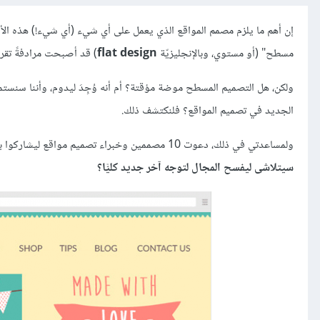
إن أهم ما يلزم مصمم المواقع الذي يعمل على أي شيء (أي شيء!) هذه الأيا
مسطح" (أو مستوي، وبالإنجليزيّة
flat design
) قد أصبحت مرادفةً تقريب
ولكن، هل التصميم المسطح موضة مؤقتة؟ أم أنه وُجِدَ ليدوم، وأننا سنست
الجديد في تصميم المواقع؟ فلنكتشف ذلك.
ولمساعدتي في ذلك، دعوت 10 مصممين وخبراء تصميم مواقع ليشاركوا بما لديهم في سؤال واحد رئيسي، وهو:
سيتلاشى ليفسح المجال لتوجه آخر جديد كليًّا؟