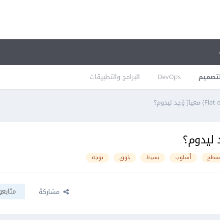
تصميم
DevOps
البرامج والتطبيقات
سطح
أسلوب
بسيط
ذوق
توجه
متابعو
مشاركة