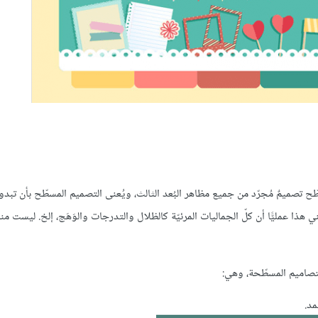
طّح تصميمٌ مُجرّد من جميع مظاهر البُعد الثالث، ويُعنى التصميم المسطّح بأن تبدو
ا عمليًّا أن كلّ الجماليات المرئيّة كالظلال والتدرجات والوَهَج، إلخ. ليست من
مد.