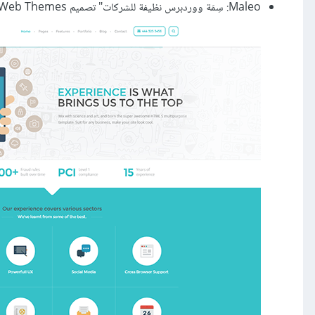
Maleo: سِمَة ووردبرس نظيفة للشركات" تصميم CreAtive Web Themes.