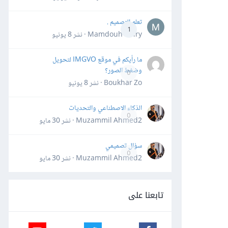
تعلم التصميم .
1
Mamdouh Khiry · نشر
8 يونيو
ما رأيكم في موقع IMGVO لتحويل
وضغط الصور؟
0
Boukhar Zo · نشر
8 يونيو
الذكاء الاصطناعي والتحديات
0
Muzammil Ahmed2 · نشر
30 مايو
سؤال تصميمي
0
Muzammil Ahmed2 · نشر
30 مايو
تابعنا على