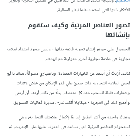
التصميم
. ونتيجةً لذلك، ساعدت كل التفاصيل في تشكيل التجربة وتعزيز
الأفكار ذاتها التي استخدمناها لبناء الفعالية.
تصور العناصر المرئية وكيف ستقوم
بإنشائها
للحصول على جوهر إنشاء تجربة قائمة بذاتها - وليس مجرد امتداد لعلامة
تجارية في علامة تجارية أخرى متوازنة مع الهدف.
لذلك، أرَدتُ أن أبتعد عن الخيارات المعتادة. وباعتباري مسوقةً، هناك دافع
لجعل العلامة التجارية ذات صدىً عالٍ قدر الإمكان من خلال لافتات
وشعارات قابلة للسحب عند كل منعطف. بدلًا من ذلك، أردت أن أرتقي
وأدمج ذلك في التجربة - ميكايلا ألكساندر- ، مديرة فعاليات التسويق.
وهناك واحدة من أكثر الطرق إبداعًا لإكمال علامتك التجارية، وهي
استخراج العناصر المرئية التي تساعد في التعرف عليها على الإنترنت، ثم