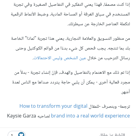
إذا كنت مصممًا، فهذا يعني التفكير في التفاصيل الصغيرة وفي تجربة
المستخدم في سياق الغرفة أو المساحة المادية، وضبط الأنماط الرقمية
لتكملة العناصر الخارجة عن سيطرتك.
من منظور التسويق والعلامة التجارية، يعني هذا تجربة "لماذا" الخاصة
بك بما تنتجه. يجب فحص كل شيء بدءًا من قوائم الكوكتيل وحتى
رسائل الترحيب من خلال
عين الشخص وليس الاحتمالات
.
إذا تم ذلك مع الاهتمام بالتفاصيل والهدف، فإنّ إنشاء تجربة - بدلاً من
مجرد فعالية آخرى - يمكن أن يلبي حاجة يتردد صداها مع الناس لعدة
أشهر.
ترجمة- وبتصرف -للمقال
How to transform your digital
brand into a real world experience
لصاحبه Kaysie Garza
التبليغ عن مقال