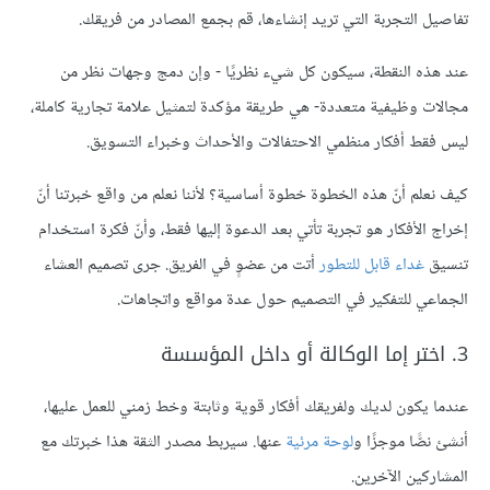
تفاصيل التجربة التي تريد إنشاءها، قم بجمع المصادر من فريقك.
عند هذه النقطة، سيكون كل شيء نظريًا - وإن دمج وجهات نظر من
مجالات وظيفية متعددة- هي طريقة مؤكدة لتمثيل علامة تجارية كاملة،
ليس فقط أفكار منظمي الاحتفالات والأحداث وخبراء التسويق.
كيف نعلم أنّ هذه الخطوة خطوة أساسية؟ لأننا نعلم من واقع خبرتنا أنّ
إخراج الأفكار هو تجربة تأتي بعد الدعوة إليها فقط، وأنّ فكرة استخدام
تنسيق
غداء قابل للتطور
أتت من عضوٍ في الفريق. جرى تصميم العشاء
الجماعي للتفكير في التصميم حول عدة مواقع واتجاهات.
3. اختر إما الوكالة أو داخل المؤسسة
عندما يكون لديك ولفريقك أفكار قوية وثابتة وخط زمني للعمل عليها،
أنشئ نصًّا موجزًا و
لوحة مرئية
عنها. سيربط مصدر الثقة هذا خبرتك مع
المشاركين الآخرين.