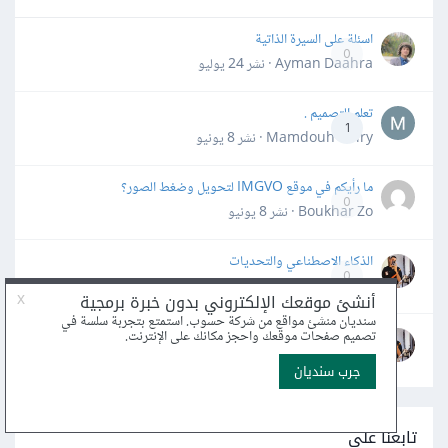
اسئلة على السيرة الذاتية
0
Ayman Daahra · نشر
24 يوليو
تعلم التصميم .
1
Mamdouh Khiry · نشر
8 يونيو
ما رأيكم في موقع IMGVO لتحويل وضغط الصور؟
0
Boukhar Zo · نشر
8 يونيو
الذكاء الاصطناعي والتحديات
0
Muzammil Ahmed2 · نشر
30 مايو
سؤال تصميمي
0
Muzammil Ahmed2 · نشر
30 مايو
تابعنا على