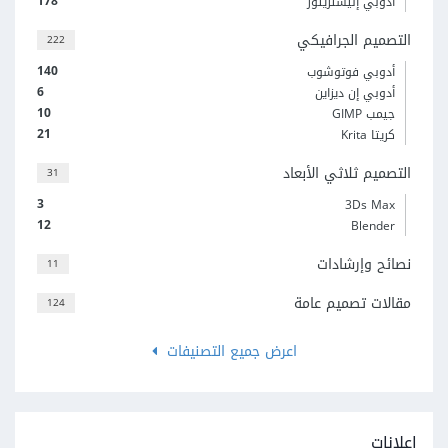
178
أدوبي إليستريتور
التصميم الجرافيكي
222
140
أدوبي فوتوشوب
6
أدوبي إن ديزاين
10
جيمب GIMP
21
كريتا Krita
التصميم ثلاثي الأبعاد
31
3
3Ds Max
12
Blender
نصائح وإرشادات
11
مقالات تصميم عامة
124
اعرض جميع التصنيفات
إعلانات