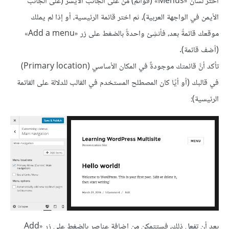
اختر لسان «Menus» (قوائم) من على الجانب الأيسر (على الجانب
الأيمن في الواجهة العربية)، ثم اختر قائمة الرئيسية، أو إذا لم يملك
موقعك قائمةً بعد، فأنشِئ واحدةً بالضغط على زر «Add a menu»
(أضف قائمة).
تأكد أنَّ قائمتك موجودةٌ في المكان الأساسي (Primary location)
في قالبك (أو أيًا كان المصطلح المستخدم في القالب للدلالة على القائمة
الرئيسية):
بعد أن تفعل ذلك، فستتمكن من إضافة عناصر بالضغط على زر «Add