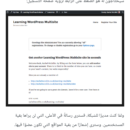
سيحتاجون له هو الضغط على الرابط لرؤية صفحة التسجيل:
ولمّا كنتَ مديرًا للشبكة، فسترى رسالةً في الأعلى، التي لن يراها بقية
المستخدمين. وسترى إشعارًا من بقية المواقع التي تكون عضوًا فيها،