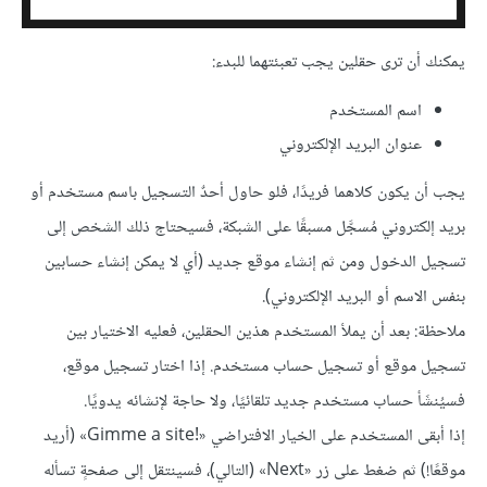
يمكنك أن ترى حقلين يجب تعبئتهما للبدء:
اسم المستخدم
عنوان البريد الإلكتروني
يجب أن يكون كلاهما فريدًا، فلو حاول أحدٌ التسجيل باسم مستخدم أو
بريد إلكتروني مُسجَّل مسبقًا على الشبكة، فسيحتاج ذلك الشخص إلى
تسجيل الدخول ومن ثم إنشاء موقع جديد (أي لا يمكن إنشاء حسابين
بنفس الاسم أو البريد الإلكتروني).
ملاحظة: بعد أن يملأ المستخدم هذين الحقلين، فعليه الاختيار بين
تسجيل موقع أو تسجيل حساب مستخدم. إذا اختار تسجيل موقع،
فسيُنشَأ حساب مستخدم جديد تلقائيًا، ولا حاجة لإنشائه يدويًا.
إذا أبقى المستخدم على الخيار الافتراضي «Gimme a site!‎» (أريد
موقعًا!) ثم ضغط على زر «Next» (التالي)، فسينتقل إلى صفحةٍ تسأله