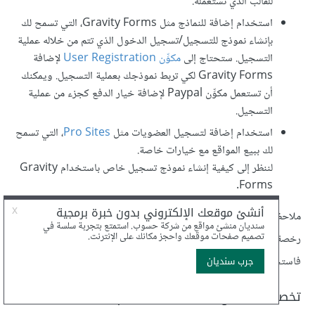
للقالب الذي تستعمله.
استخدام إضافة للنماذج مثل Gravity Forms، التي تسمح لك
بإنشاء نموذج للتسجيل/تسجيل الدخول الذي تتم من خلاله عملية
التسجيل. ستحتاج إلى
مكوِّن User Registration
لإضافة
Gravity Forms لكي تربط نموذجك بعملية التسجيل. ويمكنك
أن تستعمل مكوِّن Paypal لإضافة خيار الدفع كجزء من عملية
التسجيل.
استخدام إضافة لتسجيل العضويات مثل
Pro Sites
، التي تسمح
لك ببيع المواقع مع خيارات خاصة.
لننظر إلى كيفية إنشاء نموذج تسجيل خاص باستخدام Gravity
Forms.
ملاحظة: إضافة Gravity Forms هي إضافة مدفوعة، وستحتاج إلى
رخصة مطوِّر لاستخدام مكوِّن التسجيل. إن لم تكن ميزانيتك تسمح بذلك،
فاستخدم صفحة التسجيل الافتراضية في ووردبريس.
تخصيص نموذج التسجيل باستخدام Gravity Forms