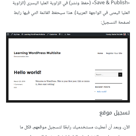
«Save & Publish» (حفظ ونشر) في الزاوية العليا اليسرى (الزاوية
العليا اليمنى في الواجهة العربية). هذا سيحفظ القائمة التي فيها رابط
لصفحة التسجيل:
تسجيل موقع
الآن، وبعد أن أعطيت مستخدميك رابطًا لتسجيل موقعهم، فكل ما