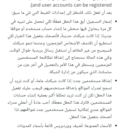
and user accounts can be registered).
بعد أن تفعل ذلك، فلننظر إلى إعدادات الضبط التي تلي ما سبق:
إشعار التسجيل: أبقِ هذا الحقل مُفعَّلًا لكي تحصل على تنبيه في
كل مرة يحاول فيها شخصٌ ما إنشاء حساب مستخدم أو موقعًا
جديدًا. إذا كانت شبكتك حديثةً، فأنصحك بتفعيل هذا الخيار لكي
تستطيع أن تكتشف الأشخاص المزعجين؛ وعندما تنمو شبكتك
فسيصبح من غير الملائم أن تستقبل رسائل بريدية طوال الوقت،
وفي هذه الحالة ستحتاج إلى إضافة لمكافحة المستخدمين
المزعجين، وسننظر في هذا الأمر بالتفصيل في آخر جزء من
سلسلتنا، الذي سيكون عن إدارة الشبكة.
إضافة مستخدمين جدد: إذا كانت شبكتك عامة، أو كنت تريد أن
تسمح لمدراء المواقع بإضافة مستخدميهم، فيجب عليك تفعيل
هذا الحقل؛ لكن إن كنت تريد تحكمًا أكبر بعملية إنشاء حسابات
المستخدمين، فاترك هذا الحقل معطلًا. أحب عادةً أن أعطي مدراء
المواقع عندي إمكانية تسجيل مستخدمين جدد لمواقعهم، لذا
أنصحك بتفعيل هذا الحقل.
الأسماء الممنوعة: تُضيف ووردبريس قائمةً بأسماء المدونات