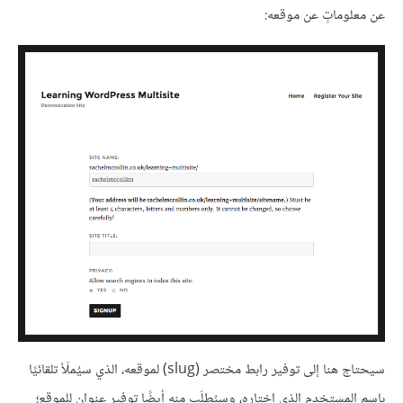
عن معلوماتٍ عن موقعه:
سيحتاج هنا إلى توفير رابط مختصر (slug) لموقعه، الذي سيُملَأ تلقائيًا
باسم المستخدم الذي اختاره، وسيُطلَب منه أيضًا توفير عنوان للموقع؛