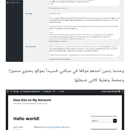
وعندما يُنشِئ أحدهم موقعًا في شبكتي، فسيبدأ بموقع يحتوي منشورًا
وصفحةً وتعليقًا كالتي ضبطتُها: