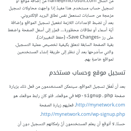
من الشكل name@microsoft.com من إضافة موقع أو
تسجيل حساب مستخدم. هذا مفيدٌ إذا واجهت محاولات تسجيل
مزعجة من حسابات تستعمل نفس نطاق البريد الإلكتروني.
بعد أن تضبط الإعدادات اللازمة لتفعيل تسجيل المواقع وإضافة
أيّة أسماء أو نطاقات محظورة… فمرِّر إلى أسفل الصفحة واضغط
على رز «Save Changes» (حفظ التغييرات).
بقية الصفحة السابقة تتعلق بكيفية تخصيص عملية التسجيل،
والتي سأشرحها بعد أن ننظر إلى طريقة إنشاء المستخدمين
لمواقعَ خاصةٍ بهم.
تسجيل موقع وحساب مستخدم
بعد أن تُفعِّل تسجيل المواقع، سيتمكن المستخدمون من فعل ذلك بزيارة
صفحة
في موقعك. فلو كان رابط موقعك هو
wp-signup.php
http://mynetwork.com
، فعليهم زيارة الصفحة
.
http://mynetwork.com/wp-signup.php
حسنًا، لا أتوقع أن يعلم المستخدمون أنَّ بإمكانهم التسجيل دون أن