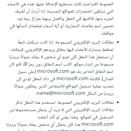
الممنوعة افتراضيًا، لكنك تستطيع الإضافة عليها. هذه هي الأسماء
التي ستكون اختصاراتٍ للمواقع الجديدة. إذا أردتَ أن تُضيف
المزيد منها، فاكتبها في الحقل وافصل بينهما بفراغ. ربما تود
تضمين اسم علامتك التجارية، أو أيّة أسماء لصفحاتٍ أنشأتها في
موقعك.
نطاقات البريد الإلكتروني المسموحة: إذا كانت شبكتك تابعةً
لمنظمةٍ يتشارك الأعضاء فيها بنطاق بريدهم الإلكتروني، فيمكنك
أن تستعمل هذا الحقل لكي تمنع أي شخصٍ لا يملك عنوانًا بريديًا
مسموحًا من إنشاء موقع. اكتب اسم النطاق دون رمز @، فلو كان
اسم النطاق الخاص بك هو microsoft.com (على سبيل
المثال)، فكتابة microsoft.com في ذاك الحقل تؤدي إلى
تحديد عملية تسجيل المواقع للأشخاص الذين يملكون عنوانًا
بريديًا من الشكل name@microsoft.com.
نطاقات البريد الإلكتروني الممنوعة: استخدم هذا الحقل لذكر
نطاقات البريد الإلكتروني التي لا تريد أن يتمكن مستخدموها من
التسجيل في الموقع. وهذا يعني لو أنَّك أضفتَ
microsoft.com هنا، فلن يتمكن أي شخصٍ يملك عنوانًا بريديًا