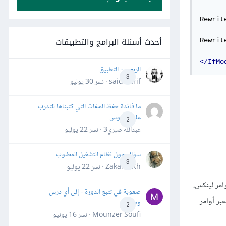
Rewrit
أحدث أسئلة البرامج والتطبيقات
Rewrit
</IfMo
الربح من التطبيق
3
said darif · نشر
30 يوليو
ما فائدة حفظ الملفات التي كتبناها للتدرب
على الدروس
2
عبدالله صبري3 · نشر
22 يوليو
سؤال حول نظام التشغيل المطلوب
3
Zakaria Kh · نشر
22 يوليو
خدام سطر أوامر لينكس،
صعوبة في تتبع الدورة - إلى أي درس
ذي أنشأته عبر أوامر
وصلت؟
2
Mounzer Soufi · نشر
16 يونيو