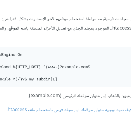
جلدات فرعية، مع مراعاة استخدام موقعهم لآخر الإصدارات بشكل افتراضي؛ 
الحالة ثبِّت ووردبريس في مجلد فرعي، وأضف التعليمات التالية إلى ملف htaccess.، الموجود بمجلد الجذر، مع تعديل الأجزاء المتعلقة باسم 
eEngine On

eCond %{HTTP_HOST} ^(www.)?example.com$

الذهاب إلى عنوان موقعك الرئيسي (example.com).
يف تعيد توجيه عنوان موقعك إلى مجلد فرعي باستخدام ملف htaccess
.