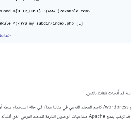
eCond %{HTTP_HOST} ^(www.)?example.com$

eRule ^(/)?$ my_subdir/index.php [L]

dule>
قد أُنجزت تلقائيًا بالفعل.
أنشئ مجلدًا جديدًا لتخزين ملفات ووردبريس الرئيسية (سنستخدم wordpress/ كاسم المجلد الفرعي في مثالنا هذا). في حالة است
استخدم أمر mkdir من على مجلد الجذر، لإنشاء مجلد جديد؛ كما قد ترغب بمنح Apache صلاحيات الوصول اللازمة للمجلد الفرعي ال