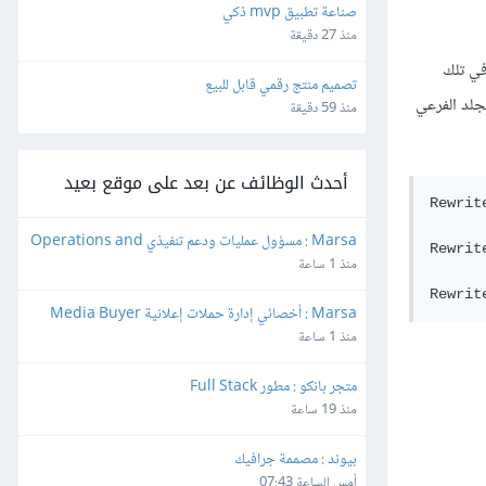
صناعة تطبيق mvp ذكي
منذ 27 دقيقة
في تلك
تصميم منتج رقمي قابل للبيع
الموقع، والمجلد الفرعي
منذ 59 دقيقة
أحدث الوظائف عن بعد على موقع بعيد
Rewrit
Marsa : مسؤول عمليات ودعم تنفيذي Operations and 
Rewrit
Executive Support Lead
منذ 1 ساعة
Marsa : أخصائي إدارة حملات إعلانية Media Buyer
منذ 1 ساعة
متجر بانكو : مطور Full Stack
منذ 19 ساعة
بيوند : مصممة جرافيك
أمس الساعة 07:43