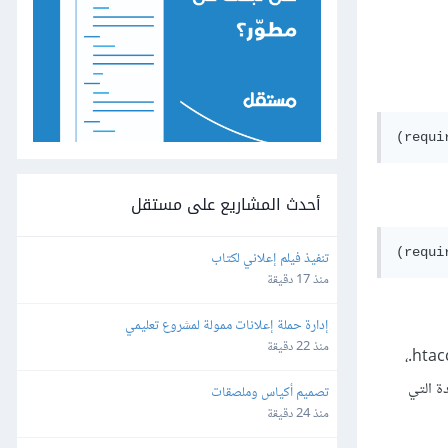
أحدث المشاريع على مستقل
تنفيذ فيلم إعلاني لكتاب
منذ 17 دقيقة
إدارة حملة إعلانات ممولة لمشروع تعليمي
منذ 22 دقيقة
إذا أعددت ميزة تجميل روابط ووردبريس، انتقل إلى صفحة إعدادات الروابط لتحديث هيكل الروابط الجديد. سيُحدِّث ووردبريس تلقائيًا ملف htaccess.،
ول الجديدة التي
تصميم أكياس وملصقات
منذ 24 دقيقة