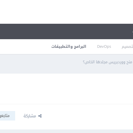
تصميم
DevOps
البرامج والتطبيقات
 منح ووردبريس مجلدها الخاص؟
متابعو
مشاركة