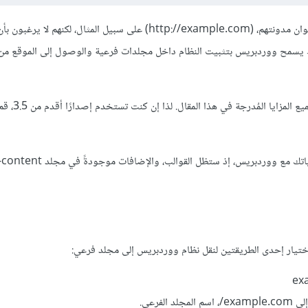
يريد الكثير من الأشخاص تشغيل ووردبريس على جذر موقعهم، ليصبح عنوان مدونتهم، (http://example.com) على سبيل المثال، لك
ظ يسمح ووردبريس بتثبيت النظام داخل مجلدات فرعية والوصول إلى الموقع م
بات بإمكان مستخدمي ووردبريس منذ إصدار 
فرعي.