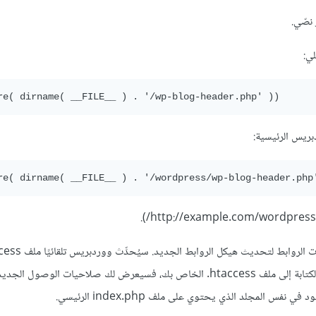
لي:
بريس الرئيسية:
طالما امتلك صلاحيات الوصول اللازمة. إذا لم يستطع ووردبريس الكتابة إلى ملف htaccess. الخاص بك، فسيعرض لك صلاحيات الوص