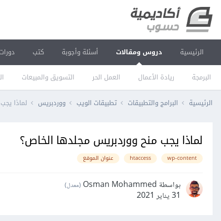
الرئيسية
دروس ومقالات
أسئلة وأجوبة
كتب
دورات
البرمجة
ريادة الأعمال
العمل الحر
التسويق والمبيعات
ال
الرئيسية
البرامج والتطبيقات
تطبيقات الويب
ووردبريس
لماذا يجب
لماذا يجب منح ووردبريس مجلدها الخاص؟
wp-content
htaccess
عنوان الموقع
بواسطة Osman Mohammed
(معدل)
31 يناير 2021