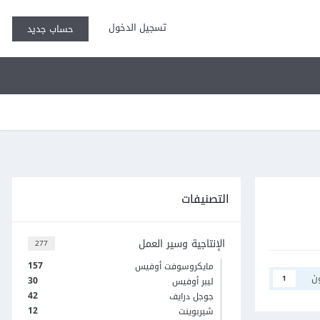
تسجيل الدخول
حساب جديد
التصنيفات
الإنتاجية وسير العمل
277
157
مايكروسوفت أوفيس
ن
1
30
ليبر أوفيس
42
جوجل درايف
12
شيربوينت