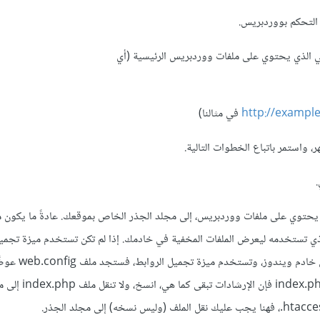
 التحكم بووردبريس.
http://exampl
في مثالنا)
، واستمر باتباع الخطوات التالية.
index.، وhtaccess.، من المجلد الذي يحتوي على ملفات ووردبريس، إلى مجلد الجذر الخاص بموقعك. عادةً ما يكو
hta. سابق الذكر مخفيًا، لذا يجدر بك إعداد برنامج FTP الذي تستخدمه ليعرض الملفات المخفية في خادمك. إذا لم تكن تستخدم ميزة
فقد لا تملك ملف htaccess.، وإذا كنت تستضيف ووردبريس على خ
htaccess. في مجلد ووردبريس الخاص بك. فيما يت