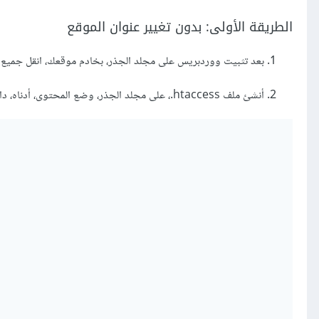
الطريقة الأولى: بدون تغيير عنوان الموقع
بعد تثبيت ووردبريس على مجلد الجذر، بخادم موقعك، انقل جميع ا
أنشئ ملف htaccess.، على مجلد الجذر، وضع المحتوى، أدناه، داخل ذلك الملف (تذكر تغيير العنوان example.com، واسم المجلد الفرعي my_subdir):