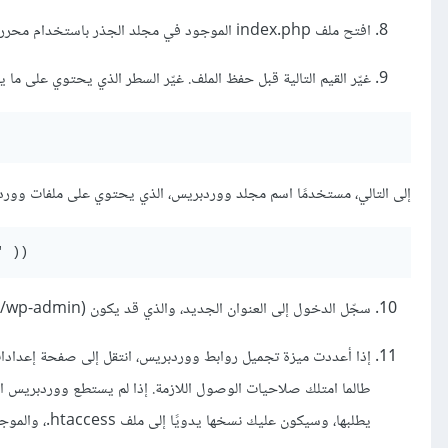
افتح ملف index.php الموجود في مجلد الجذر باستخدام محرر نصّي.
غيّر القيم التالية قبل حفظ الملف. غيّر السطر الذي يحتوي على ما ي
إلى التالي، مستخدمًا اسم مجلد ووردبريس، الذي يحتوي على ملفات وورد
سجّل الدخول إلى العنوان الجديد، والذي قد يكون (http://example.com/wordpress/wp-admin/).
يطلبها، وسيكون عليك نسخها يدويًا إلى ملف htaccess.، والموجود في نفس المجلد الذي يحتوي على ملف index.php الرئيسي.