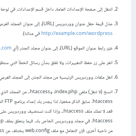
انتقل إلى صفحة الإعدادات العامة، داخل قسم الإعدادات، في لوحة
عدّل قيمة حقل عنوان ووردبريس (URL)، إلى عنوان المجلد الفرعي الذي يحتوي على ملفات ووردبريس الرئيسية (أي
http://example.com/wordpress
في مثالنا).
غيّر رابط عنوان الموقع (URL)، إلى عنوان مجلد الجذر (أي
e.com
انقر على زر حفظ التغييرات، ولا تقلق بشأن رسائل الخطأ التي ستظهر
انقل ملفات ووردبريس الرئيسية من مجلد الجذر، إلى المجلد الفرعي.
انسخ (لا تنقل) ملفي php
ccess
من ناحية أخرى، فإن التعامل مع ملف web.config يختلف عن htaccess.، فهنا يجب عليك نقل الملف (وليس نسخه) إلى مجلد الجذر.