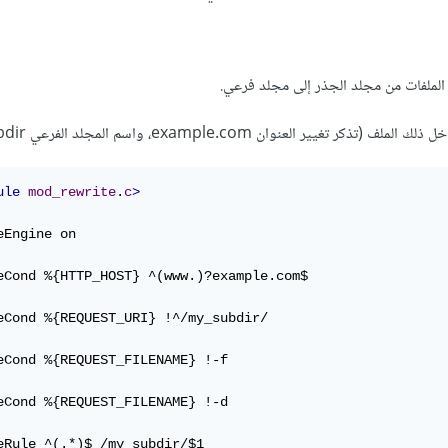
لملفات من مجلد الجذر إلى مجلد فرعي.
ule
mod_rewrite
.
c
>
eEngine on

eCond %{HTTP_HOST} ^(www.)?example.com$

eCond %{REQUEST_URI} !^/my_subdir/

eCond %{REQUEST_FILENAME} !-f

eCond %{REQUEST_FILENAME} !-d

eRule ^(.*)$ /my_subdir/$1
