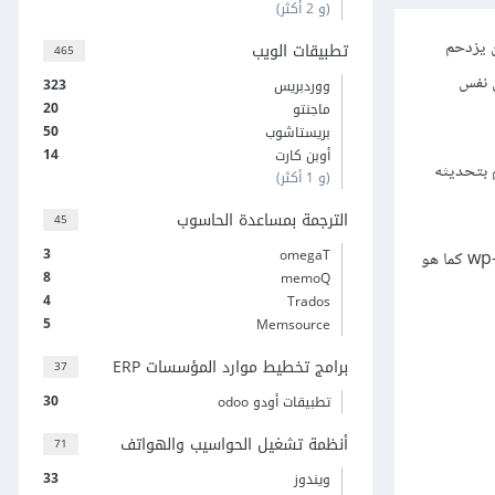
(و 2 أكثر)
نهم لا يرغبون بأن يزدحم
تطبيقات الويب
465
ن نفس
323
ووردبريس
20
ماجنتو
50
بريستاشوب
14
أوبن كارت
ووردبريس 3.5 استعمال جميع المزايا المُدرجة في هذا المقال. لذا إن كنت تستخدم إصدارًا أقدم من 3.5، قم بتحديثه
(و 1 أكثر)
الترجمة بمساعدة الحاسوب
45
3
omegaT
لن يؤثر هذا على توافق برمجياتك مع ووردبريس، إذ ستظل القوالب، والإضافات موجودةً في مجلد wp-content كما هو
8
memoQ
4
Trados
5
Memsource
برامج تخطيط موارد المؤسسات ERP
37
30
تطبيقات أودو odoo
أنظمة تشغيل الحواسيب والهواتف
71
33
ويندوز