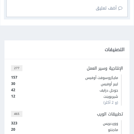
أضف تعليق
التصنيفات
الإنتاجية وسير العمل
277
157
مايكروسوفت أوفيس
30
ليبر أوفيس
42
جوجل درايف
12
شيربوينت
(و 2 أكثر)
تطبيقات الويب
465
323
ووردبريس
20
ماجنتو