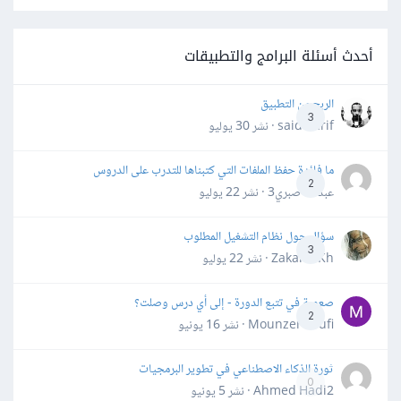
أحدث أسئلة البرامج والتطبيقات
الربح من التطبيق
3
said darif · نشر
30 يوليو
ما فائدة حفظ الملفات التي كتبناها للتدرب على الدروس
2
عبدالله صبري3 · نشر
22 يوليو
سؤال حول نظام التشغيل المطلوب
3
Zakaria Kh · نشر
22 يوليو
صعوبة في تتبع الدورة - إلى أي درس وصلت؟
2
Mounzer Soufi · نشر
16 يونيو
ثورة الذكاء الاصطناعي في تطوير البرمجيات
0
Ahmed Hadi2 · نشر
5 يونيو