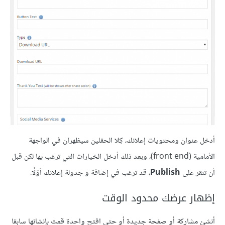
أدخل عنوان ومحتويات إعلانك، كِلا الحقلين سيظهران في الواجهة
الأمامية (front end)، وبعد ذلك أدخل الخيارات التي ترغب بها لكن قبل
أن تنقر على
Publish
، قد ترغب في إضافة و جدولة إعلانك أوّلًا.
إظهار عرضك محدود الوقت
أنشئ مشاركة أو صفحة جديدة أو حتى افتح واحدة قمت بإنشائها سابقا