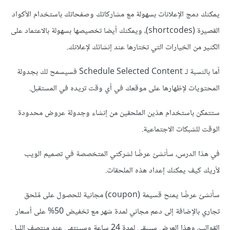
يمكنك دمج الإعلانات بسهولة مع مشاركاتك وصفحاتك باستخدام الأكواد
القصيرة (shortcodes)، ويمكنك أيضا تخصيصها بسهولة بالاعتماد على
الكثير من الخيارات التي تختارها عند إنشائك لإعلانك.
أما بالنسبة لـ Schedule Selected Content فسيسمح لك بجدولة
المحتويات لإظهارها على موقعك في أي وقت تريده في المستقبل.
ستتمكن باستخدام هذين الملحقين من إنشاء وجدولة عروض محدودة
الوقت للشبكات الاجتماعية.
في هذا الدرس، سأنشئ عرضًا لشركتي المتخصصة في تصميم الويب
لأريك كيف يمكنك إعداد هذه الملحقات.
سأنشئ عرضًا يمنح قسيمة (coupon) مجانية للحصول على مُلحق
تجاري بالإضافة إلى دعم مجاني لمدة شهر مع تخفيض 50% على أسعار
القوالب، وهذا العرض سيبقى لمدة 24 ساعة وسينتهي عند منتصف الليل.