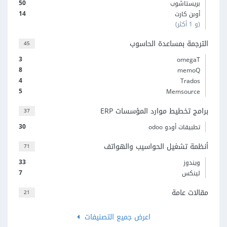
50
بريستاشوب
14
أوبن كارت
(و 1 أكثر)
الترجمة بمساعدة الحاسوب
45
3
omegaT
8
memoQ
4
Trados
5
Memsource
برامج تخطيط موارد المؤسسات ERP
37
30
تطبيقات أودو odoo
أنظمة تشغيل الحواسيب والهواتف
71
33
ويندوز
7
لينكس
مقالات عامة
21
اعرض جميع التصنيفات