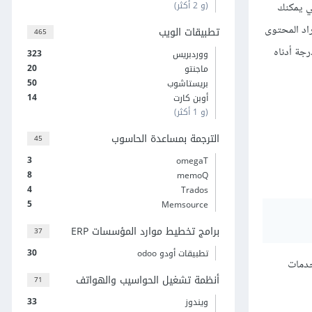
(و 2 أكثر)
ي يمكنك
راد المحتوى
تطبيقات الويب
465
رجة أدناه
323
ووردبريس
20
ماجنتو
50
بريستاشوب
14
أوبن كارت
(و 1 أكثر)
الترجمة بمساعدة الحاسوب
45
3
omegaT
8
memoQ
4
Trados
5
Memsource
برامج تخطيط موارد المؤسسات ERP
37
30
تطبيقات أودو odoo
د خدمات
أنظمة تشغيل الحواسيب والهواتف
71
33
ويندوز