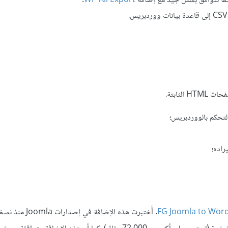
.
WP All Export
لثابتة.
لتحكم بالووردبريس؛
FG Joomla to Wor