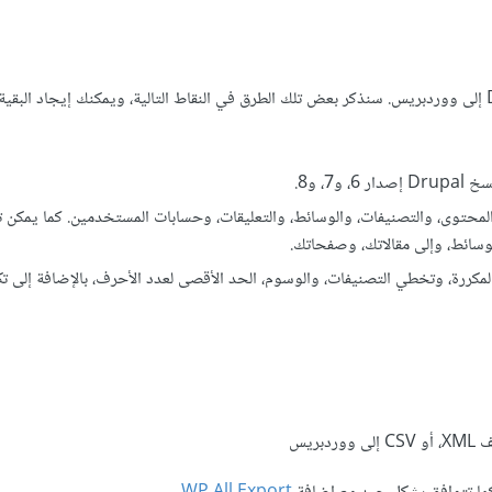
توجد العديد من الطرق، والإرشادات لمساعدتك بنقل المحتوى من Drupal إلى ووردبريس. سنذكر بعض تلك الطرق في النقاط التالية، ويمكنك إيجاد
و7، و8.
المحتوى، والتصنيفات، والوسائط، والتعليقات، وحسابات المستخدمين. كما يمكن 
لمكررة، وتخطي التصنيفات، والوسوم، الحد الأقصى لعدد الأحرف، بالإضافة إلى تك
ريس