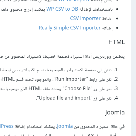
يمكن لإضافة
WP All Import
استيراد أي ملف XML، أو CSV، كما تتوافق بشكل جيد مع إضافة
باستخدامك لإضافة
WP CSV to DB
يمكنك إدراج محتوى ملف CSV إلى قاعدة بيانات ووردبريس.
إضافة
CSV Importer
إضافة
Really Simple CSV Importer
HTML
يتضمن ووردبريس أداة استيراد مُصممة خصيصًا لاستيراد المحتوى من صفحات HTML ا
انتقل إلى صفحة الاستيراد، والموجودة بقسم الأدوات، يمين لوحة ا
انقر على رابط "Run Importer"، والموجود تحت قسم HTML؛
انقر على زر "Choose File" وحدد ملف HTML الذي ترغب باستيراده؛
انقر على زر "Upload file and import".
Joomla
في حالة استيراد المحتوى من
Joomla
، يمكنك استخدام إضافة
dPress