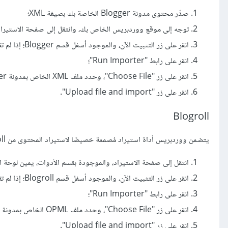
صدِّر محتوى مدونة Blogger الخاصة بك بصيغة XML؛
توجه إلى موقع ووردبريس الخاص بك، وانتقل إلى صفحة الاستيراد،
انقر على زر التثبيت الآن، والموجود أسفل قسم Blogger؛ إذا لم تقم بتثبيت مستورد Blogger مسبقًا؛
انقر على رابط "Run Importer"؛
انقر على زر "Choose File"، وحدد ملف XML الخاص بمدونة Blogger؛
انقر على زر "Upload file and import".
Blogroll
يتضمن ووردبريس أداة استيراد مُصممة خصيصًا لاستيراد المحتوى من Blogroll.
انتقل إلى صفحة الاستيراد، والموجودة بقسم الأدوات، يمين لوحة ا
انقر على زر التثبيت الآن، والموجود أسفل قسم Blogroll؛ إذا لم تقم بتثبيت مستورد Blogroll مسبقًا؛
انقر على رابط "Run Importer"؛
انقر على زر "Choose File"، وحدد ملف OPML الخاص بمدونة Blogroll؛
انقر على زر "Upload file and import".