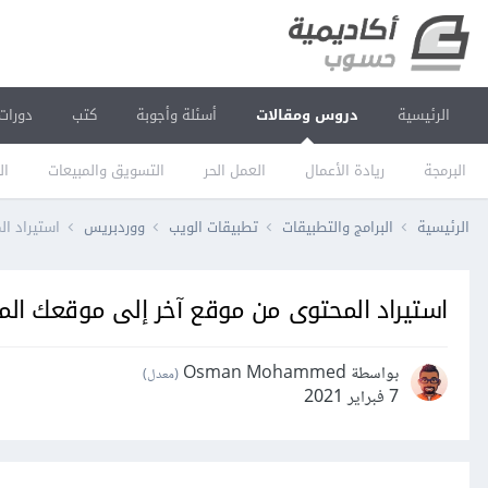
الرئيسية
دروس ومقالات
أسئلة وأجوبة
كتب
دورات
البرمجة
ريادة الأعمال
العمل الحر
التسويق والمبيعات
ال
الرئيسية
البرامج والتطبيقات
تطبيقات الويب
ووردبريس
استيراد ا
استيراد المحتوى من موقع آخر إلى موقعك الم
بواسطة Osman Mohammed
(معدل)
7 فبراير 2021