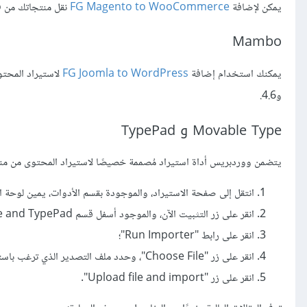
يمكن لإضافة
FG Magento to WooCommerce
نقل منتجاتك من Magento، وبقية أنظمة إدارة المحتوى إلى WooCommerce.
Mambo
يمكنك استخدام إضافة
FG Joomla to WordPress
و4.6.
Movable Type و TypePad
يتضمن ووردبريس أداة استيراد مُصممة خصيصًا لاستيراد المحتوى من منصتي Movable Type، وad
انتقل إلى صفحة الاستيراد، والموجودة بقسم الأدوات، يمين لوحة ا
انقر على زر التثبيت الآن، والموجود أسفل قسم Movable Type and TypePad، إذا لم تقم بتثبيت مستورد Movable Type and TypePad مسبقًا؛
انقر على رابط "Run Importer"؛
انقر على زر "Choose File"، وحدد ملف التصدير الذي ترغب باستيراده؛
انقر على زر "Upload file and import".