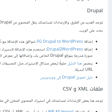
Drupal
بحث على الويب.
إضافة
FG Drupal to WordPress
: تتوافق هذه الإضافة مع نُسخ Drupal إصدار 6، 
إضافة
Drupal2WordPress
: استخدم هذه الإضافة لاستيراد 
صورة مُدرجة بموقع Drupal الخاص بك، وإضافاتها إلى معرض الوسائط، وإلى مقالاتك، وصفحاتك.
يتضمن
هذا الدليل
حلولًا لبعض مشاكل الاستيراد، مثل: التصنيفات ا
URL البديلة.
دليل تحويل Drupal إلى ووردبريس
ملفات XML و CSV
توجد هنا بعض الإرشادات لمساعدتك في استيراد المحتوى المخزن في ملف XML، أو CSV إلى ووردب