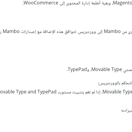
TypeP.
لتحكم بالووردبريس؛