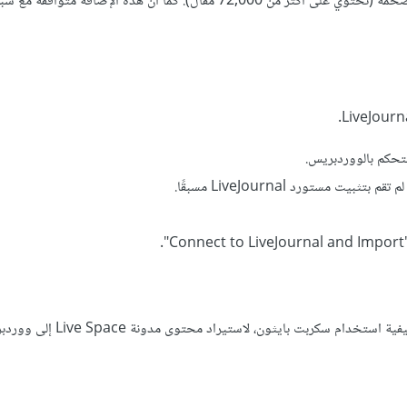
وصولًا إلى إصدار 3.8، وإصدار ووردبريس 4.9، باستخدام قاعدة بيانات ضخمة (تحتوي على أكثر من 72,000 مقال). كما أن هذه الإضافة متوا
لتحكم بالووردبريس.
ام سكربت بايثون، لاستيراد محتوى مدونة Live Space إلى ووردبريس.