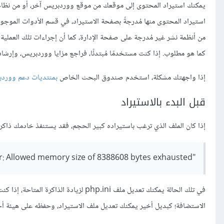
يمكنك استيراد المحتوى إلى موقعك من موقع ووردبريس آخر، أو من نظام 
استيراد المحتوى منها مُدرجةً بصفحة الاستيراد، في قسم الأدوات الموجو
من أنظمة نشر غير مُدرجة على صفحة الإدارة، كما أن إجراءات تلك العملية
كما هو مطلوب. إذا كنت مستخدمًا مُبتدئًا، فراجع مزايا ووردبريس، وإرش
إذا واجهتك مشكلة، استخدم صندوق البحث الخاص
بمنتديات دعم وورد
قبل البدء بالاستيراد
إذا كان الملف الذي ترغب باستيراده كبير الحجم، فقد يستنفذ خادمك ذاكرت
"Fatal error: Allowed memory size of 8388608 bytes exhausted"
في تلك الحالة يمكنك تعديل ملف php.ini 
الاستضافة؛ كبديل أخير يمكنك تعديل ملف الاستيراد، وحفظه على هيئة أجزا