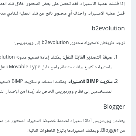
إذا فشلت عملية الاستيراد، فقد تحصل على بعض المحتوى خلال تلك العمل
فشل عملية الاستيراد، واحذف أي محتوى ناتج عن تلك العملية لتفادي هذه 
b2evolution
توجد طريقتان لاستيراد محتوى b2evolution إلى ووردبريس:
صيغة التصدير القابلة للنقل:
يمكنك إعادة تصميم مدونة b2evolution، بحيث يظهر الكود المصدري بصيغة
واستيراده كنوع بيانات متنقلة. راجع دليل Movable Type للنقل، ومنصة TypePad.
سكربت BIMP للاستيراد:
المستخدمين إلى نظام ووردبريس الخاص بك (بدءًا من الإصدار الثال
Blogger
من Blogger، ويمكنك استيرادها باتباع الخطوات التالية: