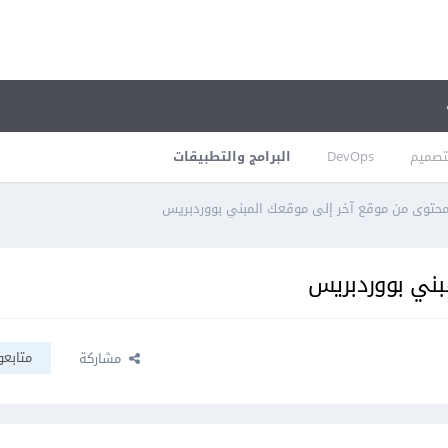
تصميم
DevOps
البرامج والتطبيقات
لمحتوى من موقع آخر إلى موقعك المبني بووردبريس
بني بووردبريس
متابعو
مشاركة