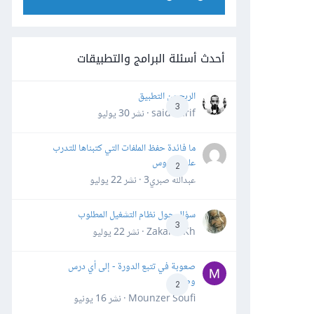
أحدث أسئلة البرامج والتطبيقات
الربح من التطبيق
3
said darif · نشر
30 يوليو
ما فائدة حفظ الملفات التي كتبناها للتدرب
على الدروس
2
عبدالله صبري3 · نشر
22 يوليو
سؤال حول نظام التشغيل المطلوب
3
Zakaria Kh · نشر
22 يوليو
صعوبة في تتبع الدورة - إلى أي درس
وصلت؟
2
Mounzer Soufi · نشر
16 يونيو