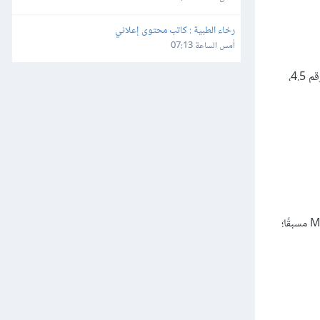
رخاء الطبية : كاتب محتوى إعلاني
أمس الساعة 07:13
لاستيراد المحتوى من Mambo إلى ووردبريس. تتوافق هذه الإضافة مع إصدارات Mambo رقم 4.5،