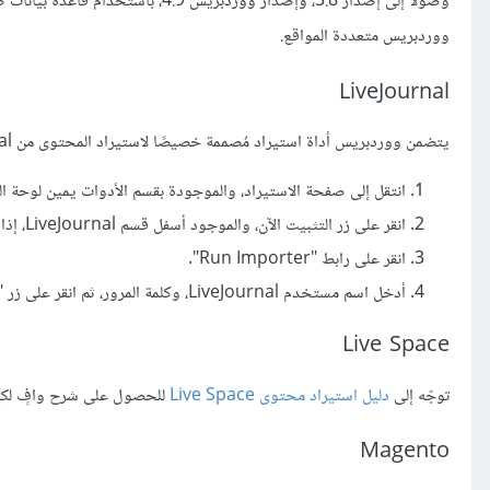
ووردبريس متعددة المواقع.
LiveJournal
يتضمن ووردبريس أداة استيراد مُصممة خصيصًا لاستيراد المحتوى من LiveJournal.
انتقل إلى صفحة الاستيراد، والموجودة بقسم الأدوات يمين لوحة ا
انقر على زر التثبيت الآن، والموجود أسفل قسم LiveJournal، إذا لم تقم بتثبيت مستورد LiveJournal مسبقًا.
انقر على رابط "Run Importer".
أدخل اسم مستخدم LiveJournal، وكلمة المرور، ثم انقر على زر "Connect to LiveJournal and Import".
Live Space
توجّه إلى
دليل استيراد محتوى Live Space
للحصول على شرح وافٍ لكيفية استخد
Magento