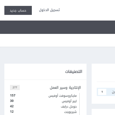
تسجيل الدخول
حساب جديد
التصنيفات
الإنتاجية وسير العمل
277
ن
1
157
مايكروسوفت أوفيس
30
ليبر أوفيس
42
جوجل درايف
12
شيربوينت