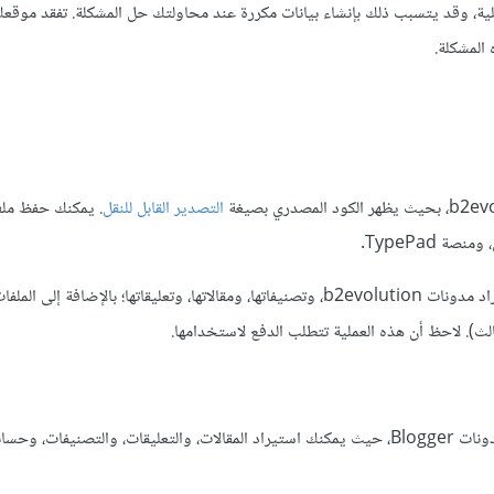
ية، وقد يتسبب ذلك بإنشاء بيانات مكررة عند محاولتك حل المشكلة. تفقد موقع
المشكلة.
التصدير القابل للنقل
. يمكنك حفظ ملف
يمكنك استخدام سكربت BIMP لاستيراد مدونات b2evolution، وتصنيفاتها، ومقالاتها، وتعليقاتها؛ بالإضافة
ث). لاحظ أن هذه العملية تتطلب الدفع لاستخدامها.
يتضمن ووردبريس أداة استيراد مُصممة خصيصًا لاستيراد المحتوى من مدونات Blogger، حيث يمكنك استيراد المقالات، والتعليقات، والتصنيف