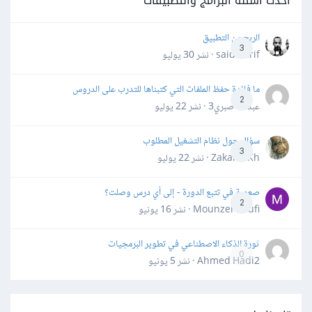
أحدث أسئلة البرامج والتطبيقات
الربح من التطبيق
3
said darif · نشر
30 يوليو
ما فائدة حفظ الملفات التي كتبناها للتدرب على الدروس
2
عبدالله صبري3 · نشر
22 يوليو
سؤال حول نظام التشغيل المطلوب
3
Zakaria Kh · نشر
22 يوليو
صعوبة في تتبع الدورة - إلى أي درس وصلت؟
2
Mounzer Soufi · نشر
16 يونيو
ثورة الذكاء الاصطناعي في تطوير البرمجيات
0
Ahmed Hadi2 · نشر
5 يونيو