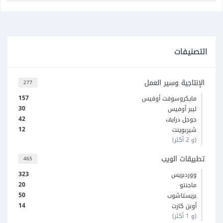
التصنيفات
الإنتاجية وسير العمل
277
157
مايكروسوفت أوفيس
30
ليبر أوفيس
42
جوجل درايف
12
شيربوينت
(و 2 أكثر)
تطبيقات الويب
465
323
ووردبريس
20
ماجنتو
50
بريستاشوب
14
أوبن كارت
(و 1 أكثر)