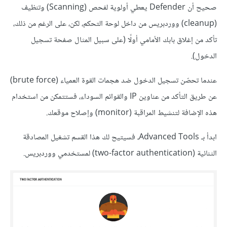
صحيح أن Defender يعطي أولوية لفحص (Scanning) وتنظيف
(cleanup) ووردبريس من داخل لوحة التحكم، لكن، على الرغم من ذلك،
تأكد من إغلاق بابك الأمامي أولًا (على سبيل المثال صفحة تسجيل
الدخول).
عندما تحصّن تسجيل الدخول ضد هجمات القوة العمياء (brute force)
عن طريق التأكد من عناوين IP والقوائم السوداء، فستتمكن من استخدام
هذه الإضافة لتنشيط المراقبة (monitor) وإصلاح موقعك.
ابدأ بـ Advanced Tools، فسيتيح لك هذا القسم تشغيل المصادقة
الثنائية (two-factor authentication) لمستخدمي ووردبريس.