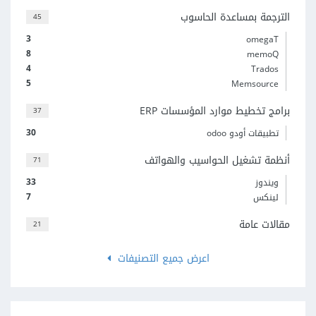
الترجمة بمساعدة الحاسوب
45
3
omegaT
8
memoQ
4
Trados
5
Memsource
برامج تخطيط موارد المؤسسات ERP
37
30
تطبيقات أودو odoo
أنظمة تشغيل الحواسيب والهواتف
71
33
ويندوز
7
لينكس
مقالات عامة
21
اعرض جميع التصنيفات