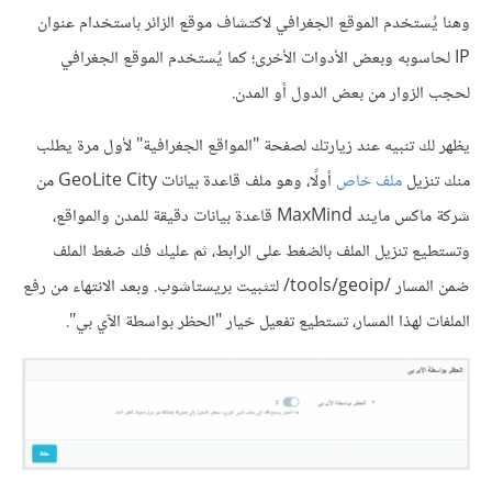
وهنا يُستخدم الموقع الجغرافي لاكتشاف موقع الزائر باستخدام عنوان
IP لحاسوبه وبعض الأدوات الأخرى؛ كما يُستخدم الموقع الجغرافي
لحجب الزوار من بعض الدول أو المدن.
يظهر لك تنبيه عند زيارتك لصفحة "المواقع الجغرافية" لأول مرة يطلب
منك تنزيل
ملف خاص
أولًا، وهو ملف قاعدة بيانات GeoLite City من
شركة ماكس مايند MaxMind قاعدة بيانات دقيقة للمدن والمواقع،
وتستطيع تنزيل الملف بالضغط على الرابط، ثم عليك فك ضغط الملف
ضمن المسار /tools/geoip/ لتثبيت بريستاشوب. وبعد الانتهاء من رفع
الملفات لهذا المسار، تستطيع تفعيل خيار "الحظر بواسطة الآي بي".