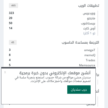
تطبيقات الويب
465
323
ووردبريس
20
ماجنتو
50
بريستاشوب
14
أوبن كارت
(و 1 أكثر)
الترجمة بمساعدة الحاسوب
45
3
omegaT
8
memoQ
4
Trados
5
Memsource
برامج تخطيط موارد المؤسسات ERP
37
30
تطبيقات أودو odoo
أنظمة تشغيل الحواسيب والهواتف
71
33
ويندوز
7
لينكس