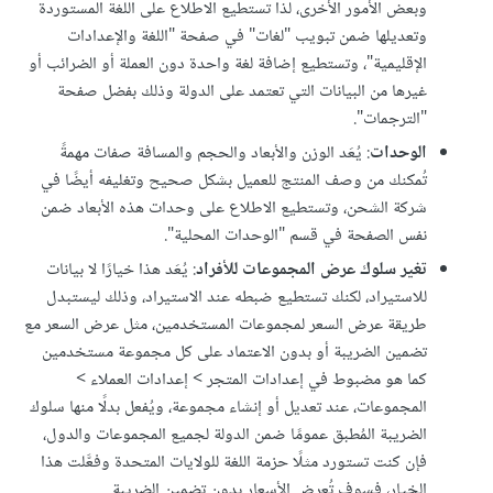
وبعض الأمور الأخرى، لذا تستطيع الاطلاع على اللغة المستوردة
وتعديلها ضمن تبويب "لغات" في صفحة "اللغة والإعدادات
الإقليمية"، وتستطيع إضافة لغة واحدة دون العملة أو الضرائب أو
غيرها من البيانات التي تعتمد على الدولة وذلك بفضل صفحة
"الترجمات".
الوحدات
: يُعَد الوزن والأبعاد والحجم والمسافة صفات مهمةً
تُمكنك من وصف المنتج للعميل بشكل صحيح وتغليفه أيضًا في
شركة الشحن، وتستطيع الاطلاع على وحدات هذه الأبعاد ضمن
نفس الصفحة في قسم "الوحدات المحلية".
تغير سلوك عرض المجموعات للأفراد
: يُعَد هذا خيارًا لا بيانات
للاستيراد، لكنك تستطيع ضبطه عند الاستيراد، وذلك ليستبدل
طريقة عرض السعر لمجموعات المستخدمين، مثل عرض السعر مع
تضمين الضريبة أو بدون الاعتماد على كل مجموعة مستخدمين
كما هو مضبوط في إعدادات المتجر > إعدادات العملاء >
المجموعات، عند تعديل أو إنشاء مجموعة، ويُفعل بدلًا منها سلوك
الضريبة المُطبق عمومًا ضمن الدولة لجميع المجموعات والدول،
فإن كنت تستورد مثلًا حزمة اللغة للولايات المتحدة وفعَّلت هذا
الخيار، فسوف تُعرض الأسعار بدون تضمين الضريبة.