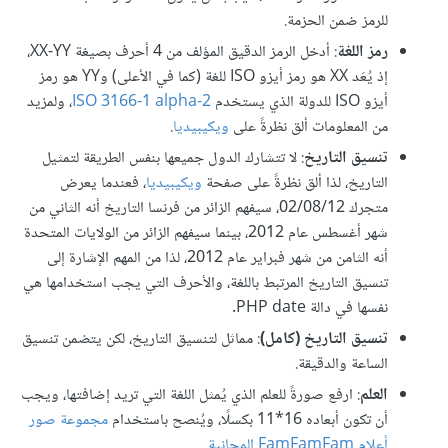
للرمز ضمن الحزمة.
رمز اللغة
: أدخل الرمز الدقيق المؤلف من 4 أحرف بصيغة XX-YY،
إذ يُعَد XX هو رمز أيزو ISO للغة (كما في الأعلى) وYY هو رمز
أيزو ISO للدولة الذي يستخدم
ISO 3166-1 alpha-2
، ولمزيد
من المعلومات ألق نظرةً على
ويكيبيديا
.
تنسيق التاريخ
: لا تتشارك الدول جميعها بنفس الطريقة لتمثيل
التاريخ، لذا ألق نظرةً على صفحة
ويكيبيديا
، فعندما يعرض
متجرك 02/08/12، سيفهم الزائر من فرنسا التاريخ أنه الثاني من
شهر أغسطس عام 2012، بينما سيفهم الزائر من الولايات المتحدة
أنه الثامن من شهر فبراير عام 2012، لذا من المهم الإشارة إلى
تنسيق التاريخ المرتبط باللغة، والأحرف التي يجب استخدامها هي
نفسها في دالة PHP date.
تنسيق التاريخ (كامل)
: مماثل لتنسيق التاريخ، لكن يتضمن تنسيق
الساعة والدقيقة.
العلم
: ارفع صورةً للعلم الذي يُمثل اللغة التي تريد إضافتها، ويجب
أن تكون أبعاده 16*11 بكسلًا، ويُنصح باستخدام
مجموعة صور
أعلام FamFamFam المجانية
.