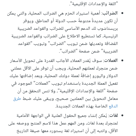
"اللغة والإعدادات الإقليمية".
الضرائب
: أهمية استيراد الحزم هي الضرائب المحلية، والتي يمكن
أن تكون عديدةً متنوعةً حسب الدولة أو المناطق، ويوفر
بريستاشوب لك الدعم الأساسي للضرائب والقواعد الضريبية
الرئيسية، كما تستطيع الاطلاع على الضرائب والقواعد الضريبية
المُضافة وتعديلها ضمن تبويب "الضرائب" وتبويب "القواعد
الضريبية" ضمن صفحة "الضرائب".
العملات
: سوف يُقدر العملاء الأجانب القدرة على تحويل الأسعار
ضمن متجرك لعملتهم المحلية، ويجب أن توفر على الأقل عملتي
الدولار واليورو إضافةً لعملة دولتك المحلية، وبعد إضافتها عليك
تفعيل العملة الجديدة باستخدام تبويب "العملات" الموجود في
صفحة "اللغة والإعدادات الإقليمية"، ولا تنس التحقق من أن
معامل التحويل بين العملتين صحيح، ويبقى عليك ضبط
طرق
الدفع
الخاصة بهذه العملات الجديدة.
لغات
: يُمكن إنشاء جميع الحقول العلنية في الواجهة الأمامية
لمتجرك بعدة لغات، ومن المهم عمل هذا لاسم المنتج ووصفه على
الأقل، وانتبه إلى أن استيراد لغة يستورد معها صيغة التاريخ