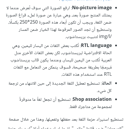
No-picture image
: ارفع الصورة التي سوف تُعرض عندما لا
يمتلك المنتج صورةً بعد، وهي عبارة عن صورة لملء فراغ الصورة
ضمن اللغة، ويجب أن تكون أبعاد هذه الصورة 250*250 بكسلًا،
وتستطيع أن تجد الصور المرفوعة لهذا الخيار ضمن المسار
/img/l لتثبيت بريستاشوب.
RTL language
: تُكتب بعض اللغات من اليسار لليمين، وهي
الحالة الافتراضية لبريستاشوب، لكن بعض اللغات الأخرى مثل
العربية تُكتب من اليمين لليسار، وعندما يكون قالب بريستاشوب
مُبرمجًا بطريقة صحيحة، فسوف يتمكن من التعامل مع اللغات
RTL عند استخدام هذه اللغات.
الحالة
: تستطيع تعطيل اللغة الجديدة إلى حين الانتهاء من ترجمة
كل شيء.
Shop association
: تستطيع أن تجعل لغةً ما متوفرةً
لمجموعة من متاجرك فقط.
تستطيع استيراد حزمة اللغة بعد حفظها وتفعيلها، وهذا من خلال صفحة
"الترجمات" ضمن قائمة "عالمي"، إذ عليك استخدام أداة "استيراد حزمة