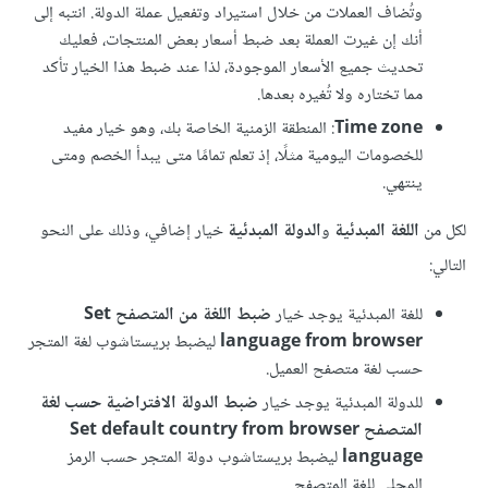
وتُضاف العملات من خلال استيراد وتفعيل عملة الدولة. انتبه إلى
أنك إن غيرت العملة بعد ضبط أسعار بعض المنتجات، فعليك
تحديث جميع الأسعار الموجودة، لذا عند ضبط هذا الخيار تأكد
مما تختاره ولا تُغيره بعدها.
Time zone
: المنطقة الزمنية الخاصة بك، وهو خيار مفيد
للخصومات اليومية مثلًا، إذ تعلم تمامًا متى يبدأ الخصم ومتى
ينتهي.
لكل من
اللغة المبدئية
و
الدولة المبدئية
خيار إضافي، وذلك على النحو
التالي:
للغة المبدئية يوجد خيار
ضبط اللغة من المتصفح Set
language from browser
ليضبط بريستاشوب لغة المتجر
حسب لغة متصفح العميل.
للدولة المبدئية يوجد خيار
ضبط الدولة الافتراضية حسب لغة
المتصفح Set default country from browser
language
ليضبط بريستاشوب دولة المتجر حسب الرمز
المحلي للغة المتصفح.