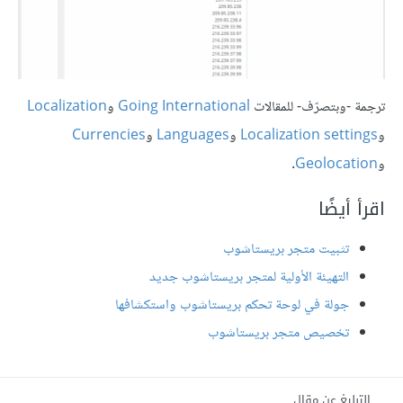
ترجمة -وبتصرّف- للمقالات
Going International
و
Localization
و
Localization settings
و
Languages
و
Currencies
و
Geolocation
.
اقرأ أيضًا
تثبيت متجر بريستاشوب
التهيئة الأولية لمتجر بريستاشوب جديد
جولة في لوحة تحكم بريستاشوب واستكشافها
تخصيص متجر بريستاشوب
التبليغ عن مقال