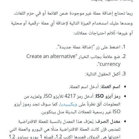
ربما تحتاج إضافة عملة غير موجودة ضمن القائمة أو في حزم اللغات،
وعندها عليك استخدام الميزة التالية لإضافة أي عملة -رقمية أو محلية
أو غيرها- تُلائم احتياجات عملائك:
اضغط على زر "إضافة عملة جديدة".
ضع علامةً بجانب الخيار "Create an alternative
currency".
أكمل الحقول التالية:
اسم العملة
: أدخل اسم العملة.
رمز أيزو ISO
: أدخل رمز 4217 للأيزو ISO، ولمزيد من
المعلومات ألق نظرةً على
ويكيبيديا
، كما سوف تجد رموز أيزو
ISO غير رسمية للعملات البديلة مثل بيتكوين.
معدل الصرف
: يُعرّف هذا المعدل بالنسبة للعملة الافتراضية
للمتجر، فإن كانت العملة الافتراضية مثلًا هي اليورو والعملة التي
اخترتها هي الدولار، فعندها اكتب 1.2، فمبلغ 1 يورو يساوي 1.2