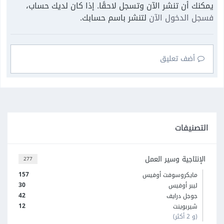
يمكنك أن تنشر الآن وتسجل لاحقًا. إذا كان لديك حساب،
فسجل الدخول الآن
لتنشر باسم حسابك.
أضف تعليق
التصنيفات
الإنتاجية وسير العمل
277
157
مايكروسوفت أوفيس
30
ليبر أوفيس
42
جوجل درايف
12
شيربوينت
(و 2 أكثر)