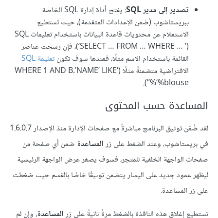
تصدير إلى مدير SQL
: يفتح أداة إدارة SQL الخاصة
ببريستاشوب (ضمن الإعدادات المتقدمة)، حيث تستطيع
الاستعلام عن محتويات قاعدة البيانات باستخدام تعليمات SQL
(‘SELECT … FROM … WHERE … ’)، فإن رشحت عناصر
القائمة باستخدام الاسم مثلًا، فعندها سوف تكون
تعليمة SQL
الافتراضية متضمنةً مثلًا (‘WHERE 1 AND B.’NAME’ LIKE
‘%blouse%’’).
المساعدة حسب المحتوى
لقد ضُمّن توثيق البرنامج مباشرةً مع صفحات الإدارة منذ الإصدار 1.6.0.7
في بريستاشوب، وعند الضغط على زر
المساعدة
ضمن أي صفحة من
صفحات الواجهة الخلفية للمتجر، فسوف يصغر عرض الواجهة الرئيسية
ليظهر عمود جديد على اليسار يتضمن توثيقًا خاصًا بالقسم حيث ضغطت
على زر المساعدة.
تستطيع إغلاق هذه النافذة بالضغط مرةً ثانيةً على زر
المساعدة
، وإن لم