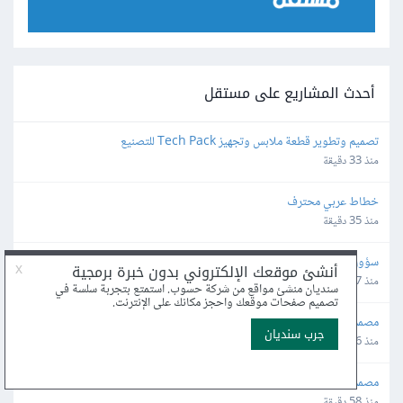
أحدث المشاريع على مستقل
تصميم وتطوير قطعة ملابس وتجهيز Tech Pack للتصنيع
منذ 33 دقيقة
خطاط عربي محترف
منذ 35 دقيقة
سؤول صفحات فيسبوك وإنستجرام لمتجر إلكتروني
منذ 37 دقيقة
مصمم ومسوق لمشروع تطبيق النقل الذكي مثل أوبر وكريم
منذ 46 دقيقة
مصمم UI/UX لتصميم تطبيقات جوال كاملة
منذ 58 دقيقة