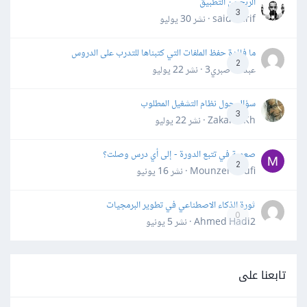
الربح من التطبيق
3
said darif · نشر
30 يوليو
ما فائدة حفظ الملفات التي كتبناها للتدرب على الدروس
2
عبدالله صبري3 · نشر
22 يوليو
سؤال حول نظام التشغيل المطلوب
3
Zakaria Kh · نشر
22 يوليو
صعوبة في تتبع الدورة - إلى أي درس وصلت؟
2
Mounzer Soufi · نشر
16 يونيو
ثورة الذكاء الاصطناعي في تطوير البرمجيات
0
Ahmed Hadi2 · نشر
5 يونيو
تابعنا على