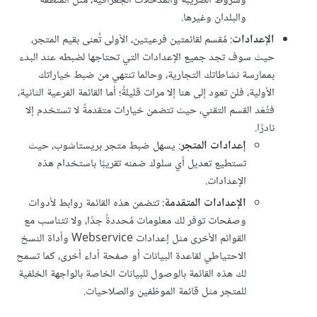
وشروط الضريبة والمدخلات الجغرافية، مثل المنطقة
والبلدان وغيرها.
الإعدادات
: مُقسم لقائمتين فرعيتين، الأولى تُعنى بقيم المتجر،
حيث سوف تجد جميع الإعدادات التي تحتاجها لضبطه عند البدء
بممارسة نشاطاتك التجارية، وحالما تنتهي من ضبط خياراتك
الأولية، فلن تعود إلى هنا إلا مرات قليلةً؛ أما القائمة الفرعية الثانية،
فتُعَد القسم التقني، حيث تتضمن خيارات متقدمةً لا تستخدم إلا
نادرًا.
إعدادات المتجر
: يسهل ضبط متجر بريستاشوب، حيث
تستطيع تعديل أي سلوك ضمنه تقريبًا باستخدام هذه
الإعدادات.
الإعدادات المتقدمة
: تتضمن هذه القائمة روابط لأدوات
وصفحات توفر لك معلومات مُحددةً جدًا، ولا تتناسب مع
القوائم الأخرى مثل إعدادات Webservice وأداة النسخ
الاحتياطي لقاعدة البيانات أو صفحة أداء أخرى، كما تسمح
لك هذه القائمة بالوصول للبيانات الخاصة بالواجهة الخلفية
للمتجر مثل قائمة الموظفين والصلاحيات.