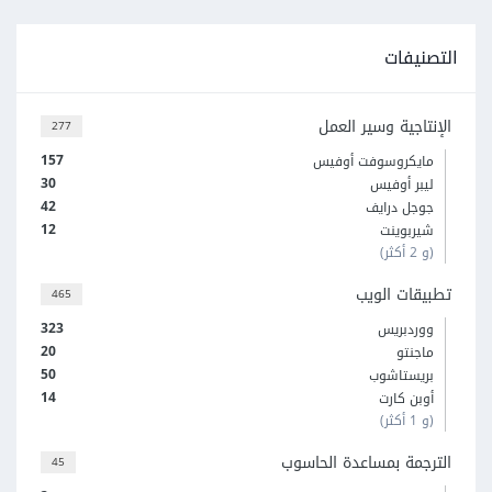
التصنيفات
الإنتاجية وسير العمل
277
157
مايكروسوفت أوفيس
30
ليبر أوفيس
42
جوجل درايف
12
شيربوينت
(و 2 أكثر)
تطبيقات الويب
465
323
ووردبريس
20
ماجنتو
50
بريستاشوب
14
أوبن كارت
(و 1 أكثر)
الترجمة بمساعدة الحاسوب
45