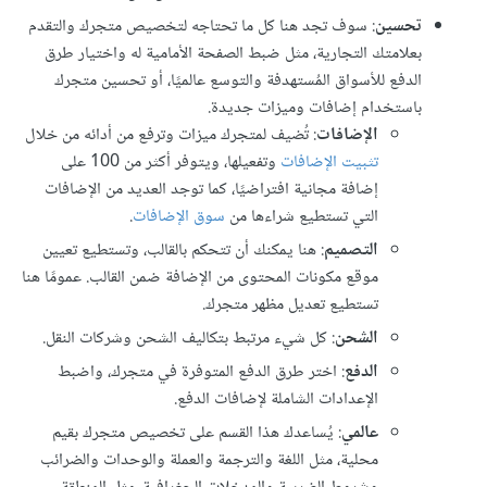
تحسين
: سوف تجد هنا كل ما تحتاجه لتخصيص متجرك والتقدم
بعلامتك التجارية، مثل ضبط الصفحة الأمامية له واختيار طرق
الدفع للأسواق المُستهدفة والتوسع عالميًا، أو تحسين متجرك
باستخدام إضافات وميزات جديدة.
الإضافات
: تُضيف لمتجرك ميزات وترفع من أدائه من خلال
تثبيت الإضافات
وتفعيلها، ويتوفر أكثر من 100 على
إضافة مجانية افتراضيًا، كما توجد العديد من الإضافات
التي تستطيع شراءها من
سوق الإضافات
.
التصميم
: هنا يمكنك أن تتحكم بالقالب، وتستطيع تعيين
موقع مكونات المحتوى من الإضافة ضمن القالب. عمومًا هنا
تستطيع تعديل مظهر متجرك.
الشحن
: كل شيء مرتبط بتكاليف الشحن وشركات النقل.
الدفع
: اختر طرق الدفع المتوفرة في متجرك، واضبط
الإعدادات الشاملة لإضافات الدفع.
عالمي
: يُساعدك هذا القسم على تخصيص متجرك بقيم
محلية، مثل اللغة والترجمة والعملة والوحدات والضرائب