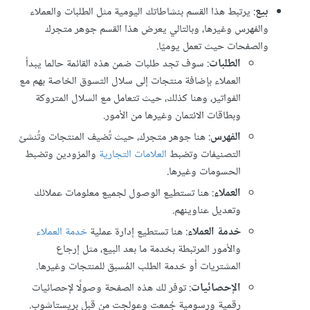
بيع
: يرتبط هذا القسم بنشاطاتك اليومية مثل الطلبات والعملاء
والفهرس وغيرها، وبالتالي يعرض هذا القسم جوهر متجرك
والصفحات حيث تعمل يوميًا.
الطلبات
: سوف تجد طلبات ضمن هذه القائمة حالما يبدأ
العملاء بإضافة منتجات إلى سلال التسوق الخاصة بهم مع
الفواتير، وهنا كذلك، حيث تتعامل مع السلال المتروكة
وبطاقات الائتمان وغيرها من الأمور.
الفهرس
: هنا جوهر متجرك، حيث تُضيف المنتجات وتُنشئ
التصنيفات وتضبط
العلامات التجارية
والمزودين وتضبط
الحسومات وغيرها.
العملاء
: هنا تستطيع الوصول لجميع معلومات عملائك
وتعديل عناوينهم.
خدمة العملاء
: هنا تستطيع إدارة عملية
خدمة العملاء
والأمور المرتبطة بخدمة ما بعد البيع، مثل إرجاع
المشتريات أو خدمة الطلب المُسبق للمنتجات وغيرها.
الإحصائيات
: توفر لك هذه الصفحة وصولًا لإحصائيات
رقمية ورسومية جُمعت وعولجت من قبل بريستاشوب.