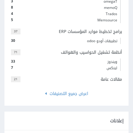
3
omegaT
8
memoQ
4
Trados
5
Memsource
برامج تخطيط موارد المؤسسات ERP
37
30
تطبيقات أودو odoo
أنظمة تشغيل الحواسيب والهواتف
71
33
ويندوز
7
لينكس
مقالات عامة
21
اعرض جميع التصنيفات
إعلانات