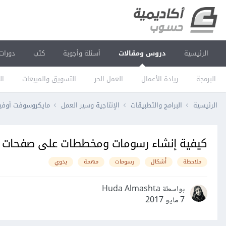
الرئيسية
دروس ومقالات
أسئلة وأجوبة
كتب
دورات
البرمجة
ريادة الأعمال
العمل الحر
التسويق والمبيعات
ال
الرئيسية
البرامج والتطبيقات
الإنتاجية وسير العمل
مايكروسوفت أو
كيفية إنشاء رسومات ومخططات على صفحات ملاحظا
ملاحظة
أشكال
رسومات
مهمة
يدوي
بواسطة Huda Almashta
7 مايو 2017