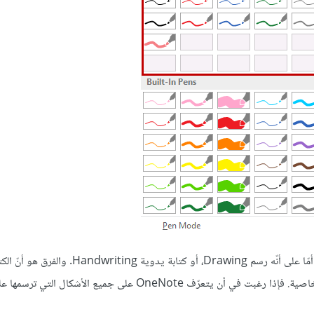
عندما تقوم بإنشاء أي شكل باستخدام الأقلام، سيتعرّف عليه OneNote أمّا على أنّه رسم Drawing، أ
يمكن تحويلها لاحقًا إلى نص رقمي، بخلاف الرسم الذي لا تتاح معه هذه الخاصية. فإذا رغبت في أن يتعرّف OneNote على ج