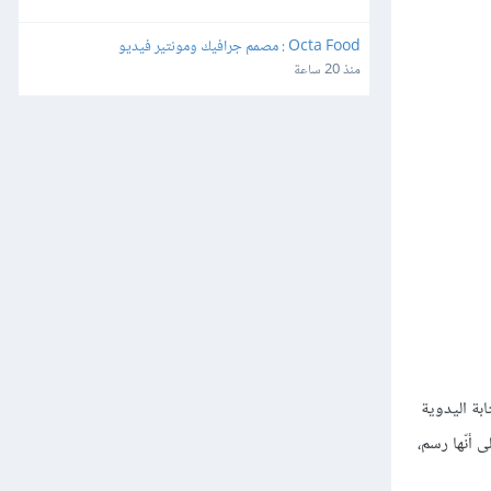
Octa Food : مصمم جرافيك ومونتير فيديو
منذ 20 ساعة
و كتابة يدوية Handwriting. والفرق هو أنّ الكتابة اليدوية
ميع الأشكال التي ترسمها على أنّها رسم،