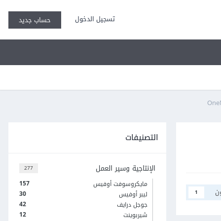
تسجيل الدخول
حساب جديد
التصنيفات
الإنتاجية وسير العمل
277
157
مايكروسوفت أوفيس
ن
1
30
ليبر أوفيس
42
جوجل درايف
12
شيربوينت