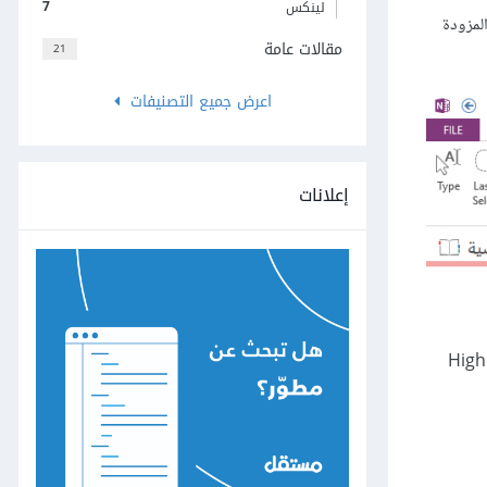
7
لينكس
ة المزودة
مقالات عامة
21
اعرض جميع التصنيفات
إعلانات
لعادي Pen للرسم اليدوي الحر، والثاني هو قلم التمييز Highlighter