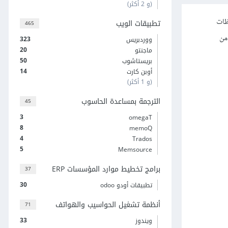
(و 2 أكثر)
ظات
تطبيقات الويب
465
من
323
ووردبريس
20
ماجنتو
50
بريستاشوب
14
أوبن كارت
(و 1 أكثر)
الترجمة بمساعدة الحاسوب
45
3
omegaT
8
memoQ
4
Trados
5
Memsource
برامج تخطيط موارد المؤسسات ERP
37
30
تطبيقات أودو odoo
أنظمة تشغيل الحواسيب والهواتف
71
33
ويندوز