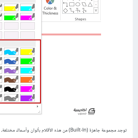
توجد مجموعة جاهزة (Built-In) من هذه الأقلام بألوان وأسماك مختلفة، اختر القلم باللون والسمك المرغوب ثم ابدأ الرسم يدويًا: