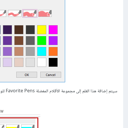
سيتم إضافة هذا القلم إلى مجموعة الأقلام المفضلة Favorite Pens للوصول السريع إليه كلما أردت استخدامه: