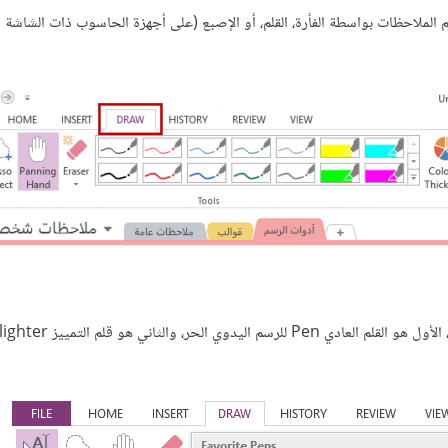
تبويب Draw واستخدامها لكتابة/رسم الملاحظات بواسطة الفأرة، القلم، أو الإصبع (على أجهزة الحاسوب ذات الشاش
من مجموعة Tools، وبالتحديد من قائمة الأقلام، يتوفر نوعان من الأقلام، الأول هو القلم ا