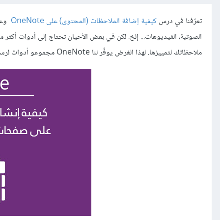
تعرّفنا في درس
كيفية إضافة الملاحظات (المحتوى) على OneNote
وعلى
الصوتية، الفيديوهات... إلخ. لكن في بعض الأحيان تحتاج إلى أدوات أكثر م
ملاحظاتك لتمييزها. لهذا الغرض يوفّر لنا OneNote مجموعو أدوات لرسم الأشكال والمخططات أو حتّى لكتابة الملاحظات يدويًا وتحويلها إلى نصوص.