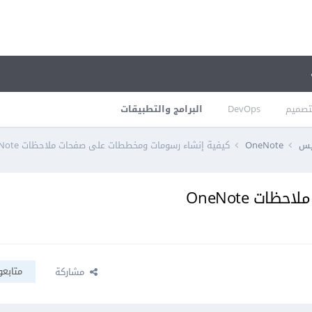
تصميم
DevOps
البرامج والتطبيقات
فيس
OneNote
كيفية إنشاء رسومات ومخططات على صفحات ملاحظات OneNote
ت OneNote
متابعو
مشاركة