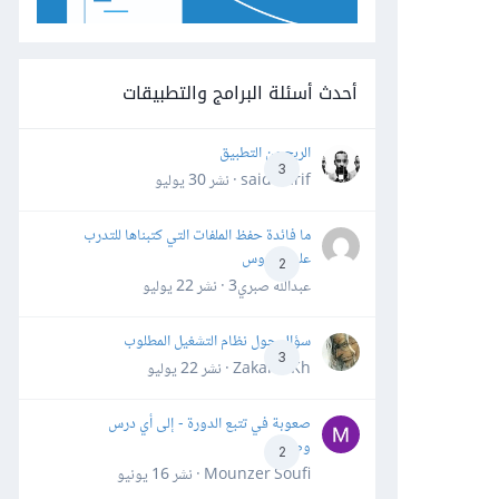
أحدث أسئلة البرامج والتطبيقات
الربح من التطبيق
3
said darif · نشر
30 يوليو
ما فائدة حفظ الملفات التي كتبناها للتدرب
على الدروس
2
عبدالله صبري3 · نشر
22 يوليو
سؤال حول نظام التشغيل المطلوب
3
Zakaria Kh · نشر
22 يوليو
صعوبة في تتبع الدورة - إلى أي درس
وصلت؟
2
Mounzer Soufi · نشر
16 يونيو