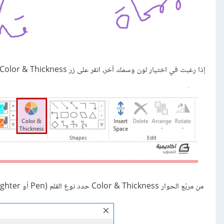
إذا رغبت في اختيار لون وسمك آخر، انقر على زر Color & Thickness:
من مربّع الحوار Color & Thickness حدد نوع القلم (Pen أو Highlighter) ثم اختر السمك واللون المرغوب وانقر على OK: