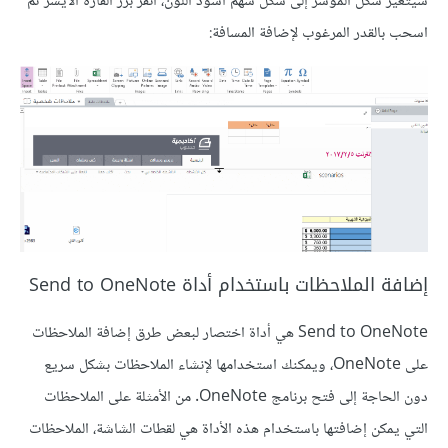
سيتغيّر شكل المؤشر إلى شكل سهم أسود اللون، انقر بزر الفأرة الأيسر ثم
اسحب بالقدر المرغوب لإضافة المسافة:
إضافة الملاحظات باستخدام أداة Send to OneNote
Send to OneNote هي أداة اختصار لبعض طرق إضافة الملاحظات
على OneNote، ويمكنك استخدامها لإنشاء الملاحظات بشكل سريع
دون الحاجة إلى فتح برنامج OneNote. من الأمثلة على الملاحظات
التي يمكن إضافتها باستخدام هذه الأداة هي لقطات الشاشة، الملاحظات