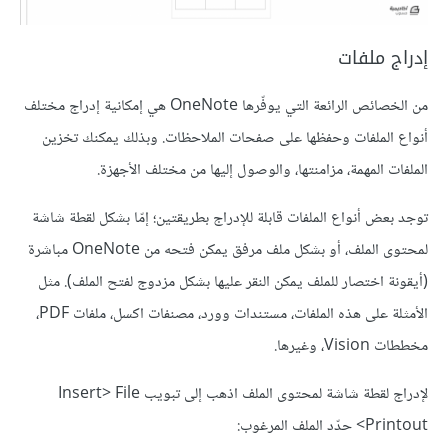
إدراج ملفات
من الخصائص الرائعة التي يوفّرها OneNote هي إمكانية إدراج مختلف
أنواع الملفات وحفظها على صفحات الملاحظات. وبذلك يمكنك تخزين
الملفات المهمة، مزامنتها، والوصول إليها من مختلف الأجهزة.
توجد بعض أنواع الملفات قابلة للإدراج بطريقتين؛ إمّا بشكل لقطة شاشة
لمحتوى الملف، أو بشكل ملف مرفق يمكن فتحه من OneNote مباشرة
(أيقونة اختصار للملف يمكن النقر عليها بشكل مزدوج لفتح الملف). مثل
الأمثلة على هذه الملفات، مستندات وورد، مصنفات اكسل، ملفات PDF،
مخططات Vision، وغيرها.
لإدراج لقطة شاشة لمحتوى الملف اذهب إلى تبويب Insert> File
Printout> حدّد الملف المرغوب: