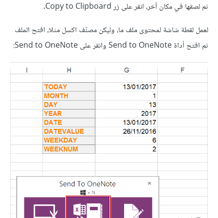
ثم لصقها في مكان آخر، انقر على زر Copy to Clipboard.
لعمل لقطة شاشة لمحتوى ملف ما، وليكن مصنّف اكسل مثلا، افتح الملف
ثم افتح أداة Send to OneNote وانقر على Send to OneNote: