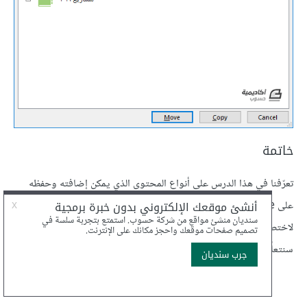
خاتمة
تعرّفنا في هذا الدرس على أنواع المحتوى الذي يمكن إضافته وحفظه
على OneNote وتعلّمنا كيفية استخدام أداة Send to OneNote
لاختصار الوقت وإضافة الملاحظات بشكل سريع. في الدرس القادم
سنتعلّم كيفية التحكّم في طريقة عرض صفحات الملاحظات.