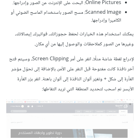
Online Pictures: البحث على الإنترنت عن الصور وإدراجها.
Scanned Image: مسح الصور باستخدام الماسح الضوئي أو
الكاميرا وإدراجها.
يمكنك استخدام هذه الخيارات لحفظ حجوزاتك، فواتيرك، إيصالاتك،
وغيرها من الصور كملاحظات والوصول إليها من أي مكان.
لإدراج لقطة شاشة مثلًا، انقر على أمر Screen Clipping، وسيتم فتح
آخر نافذة كانت مفتوحة قبل النقر على الأمر، بالإضافة إلى تحوّل مؤشر
الفأرة إلى شكل + وتغيّر ألوان النافذة إلى ألوان باهتة. انقر بزر الفأرة
الأيسر ثم اسحب لتحديد المنطقة التي تريد التقاطها: