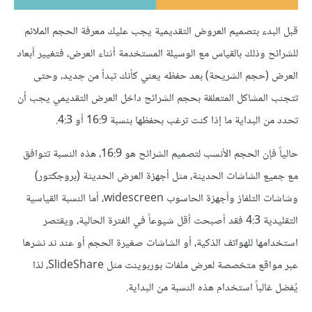
قبل البدء بتصميم العروض التقديمية يجب عليك معرفة الحجم الملائم
للشرائح وذلك بالقياس مع الوسيلة المستخدمة أثناء العرض، فتغيير أبعاد
العرض (حجم الشريحة) بعد حفظه يعني كأنك تبدأ من جديد، وحتى
تتجنب المشاكل المتعلقة بحجم الشرائح داخل العرض التقديمي يجب أن
تحدد من البداية ما إذا كنت ترغب بحفظها بنسبة 16:9 أو 4:3.
حالياً فإن الحجم الأنسب لتصميم الشرائح هو 16:9، هذه النسبة تتوافق
مع جميع الشاشات الحديثة، مثل أجهزة العرض الحديثة (بروجكتور)
وشاشات التلفاز وأجهزة الحاسوب widescreen، أما النسبة القياسية
التقليدية 4:3 فقد أصبحت أقل شيوعاً في الفترة الحالية، ويقتصر
استخدامها للهواتف الذكية، أو الشاشات صغيرة الحجم أو عند ند نشرها
عبر مواقع متخصصة لعرض ملفات بوربوينت مثل SlideShare، لذا
يُفضل غالباً استخدام هذه النسبة من البداية.