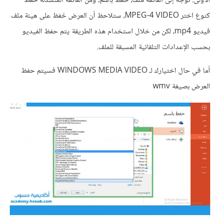
الأولى: توجه إلى القائمة ملف، حفظ باسم، ومن القائمة المنسدلة حفظ
كنوع اختر MPEG-4 VIDEO، ستلاحظ أن العرض حُفظ على هيئة ملف
فيديو mp4، لكن من خلال استخدام هذه الطريقة يتم حفظ الفيديو
بحسب الإعدادات التلقائية المسبقة للملف.
أما في حال اختيارك لـ WINDOWS MEDIA VIDEO فسيتم حفظ
العرض بصيغة wmv