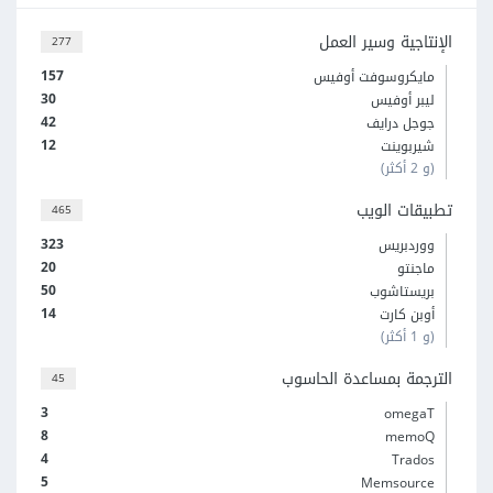
الإنتاجية وسير العمل
277
157
مايكروسوفت أوفيس
30
ليبر أوفيس
42
جوجل درايف
12
شيربوينت
(و 2 أكثر)
تطبيقات الويب
465
323
ووردبريس
20
ماجنتو
50
بريستاشوب
14
أوبن كارت
(و 1 أكثر)
الترجمة بمساعدة الحاسوب
45
3
omegaT
8
memoQ
4
Trados
5
Memsource