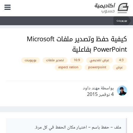
بوربوينت
كيفية حفظ وتصدير ملفات Microsoft
PowerPoint بفاعلية
4:3
عرض تقديمي
16:9
تصدير ملفات
بوربوينت
عرض
powerpoint
aspect ration
بواسطة مهند داود
4 نوفمبر 2015
ملف – حفظ باسم – اختيار مكان الحفظ في كل مرة.