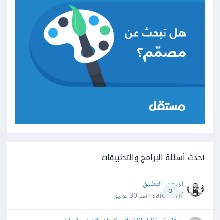
أحدث أسئلة البرامج والتطبيقات
الربح من التطبيق
3
said darif · نشر
30 يوليو