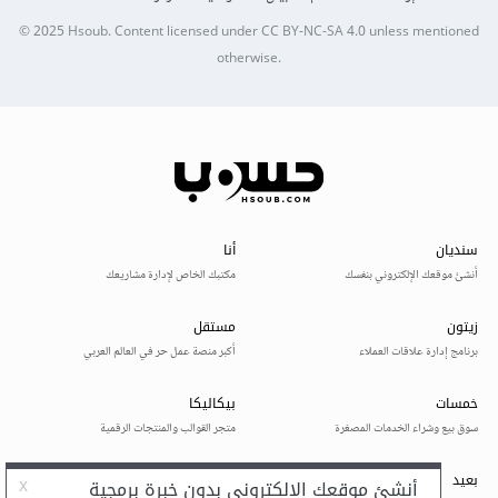
© 2025
Hsoub
.
Content licensed under
CC BY-NC-SA 4.0
unless mentioned
otherwise.