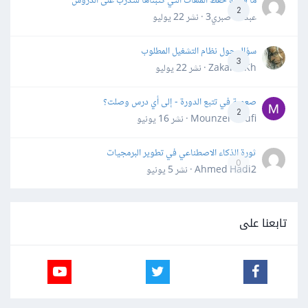
ما فائدة حفظ الملفات التي كتبناها للتدرب على الدروس
2
عبدالله صبري3 · نشر
22 يوليو
سؤال حول نظام التشغيل المطلوب
3
Zakaria Kh · نشر
22 يوليو
صعوبة في تتبع الدورة - إلى أي درس وصلت؟
2
Mounzer Soufi · نشر
16 يونيو
ثورة الذكاء الاصطناعي في تطوير البرمجيات
0
Ahmed Hadi2 · نشر
5 يونيو
تابعنا على