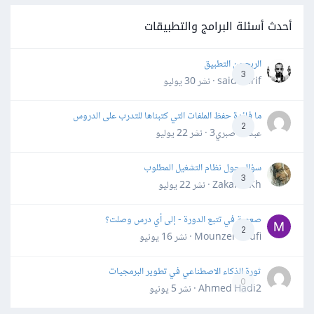
أحدث أسئلة البرامج والتطبيقات
الربح من التطبيق
3
said darif · نشر
30 يوليو
ما فائدة حفظ الملفات التي كتبناها للتدرب على الدروس
2
عبدالله صبري3 · نشر
22 يوليو
سؤال حول نظام التشغيل المطلوب
3
Zakaria Kh · نشر
22 يوليو
صعوبة في تتبع الدورة - إلى أي درس وصلت؟
2
Mounzer Soufi · نشر
16 يونيو
ثورة الذكاء الاصطناعي في تطوير البرمجيات
0
Ahmed Hadi2 · نشر
5 يونيو