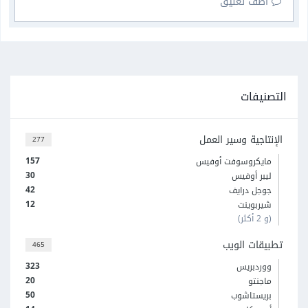
أضف تعليق
التصنيفات
الإنتاجية وسير العمل
277
157
مايكروسوفت أوفيس
30
ليبر أوفيس
42
جوجل درايف
12
شيربوينت
(و 2 أكثر)
تطبيقات الويب
465
323
ووردبريس
20
ماجنتو
50
بريستاشوب