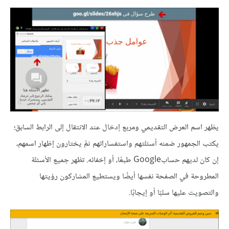
يظهر اسم العرض التقديمي ومربع إدخال عند الانتقال إلى الرابط السابق؛
يكتب الجمهور ضمنه أسئلتهم واستفساراتهم ثمَّ يختارون إظهار اسمهم،
إن كان لديهم حسابGoogle طبعًا، أو إخفائه. تظهر جميع الأسئلة
المطروحة في الصفحة نفسها أيضًا ويستطيع المشاركون رؤيتها
والتصويت عليها سلبًا أو إيجابًا.