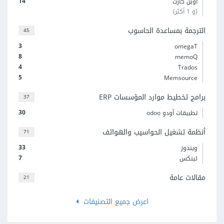
14
أوبن كارت
(و 1 أكثر)
الترجمة بمساعدة الحاسوب
45
3
omegaT
8
memoQ
4
Trados
5
Memsource
برامج تخطيط موارد المؤسسات ERP
37
30
تطبيقات أودو odoo
أنظمة تشغيل الحواسيب والهواتف
71
33
ويندوز
7
لينكس
مقالات عامة
21
اعرض جميع التصنيفات