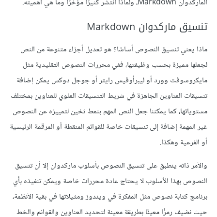
الماركدوان Markdown، ولماذا انتشر كثيرًا مؤخرًا وما هي أهميته.
تنسيق ماركدوان Markdown
ماذا يعني تنسيق النصوص أساسًا؟ هو تعديل أجزاء متنوعة من النص
لجعلها مميزة بحسب وظيفتها، ففي محررات النصوص التقليدية مثل
مايكروسوفت وورد أو ليبرأوفيس رايتر أو جوجل دوكس يمكن إضافة
تنسيقات العناوين الجاهزة في شريط التنسيقات العلوي للعناوين بمختلف
مستوياتها، كما يمكننا جعل النص المهم بنمط ثخين لتمييزه عن النصوص
غير المهمة إضافة إلى تنسيقات خاصة للقوائم المنقطة أو المرقمة الرئيسية
أو الفرعية وهكذا.
واﻷمر ذاته ينطبق على تنسيق النصوص بأسلوب ماركدوان إلا أن تنسيق
النصوص بهذا اﻷسلوب لا يحتاج عادة محررات خاصة ويمكن تنفيذه بأي
برنامج كتابة نصوص مثل المفكرة في ويندوز ومثيلاتها في بقية اﻷنظمة،
حيث نضيف رمزًا معينًا بطريقة معينة لتحديد العناوين والقوائم والخط