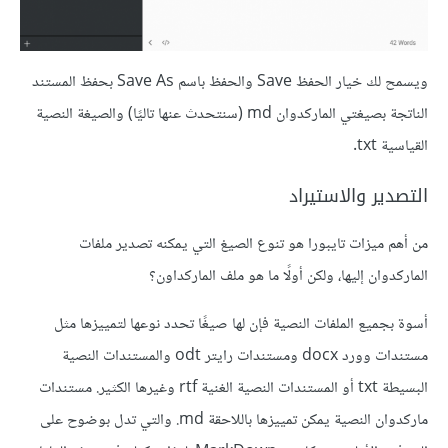
ويسمح لك خيار الحفظ Save والحفظ باسم Save As بحفظ المستند
الناتجة بصيغتي الماركدوان md (سنتحدث عنها تاليًا) والصيغة النصية
القياسية txt.
التصدير واﻻستيراد
من أهم ميزات تايبورا هو تنوع الصيغ التي يمكنه تصدير ملفات
الماركدوان إليها، ولكن أولًا ما هو ملف الماركداون؟
أسوة بجميع الملفات النصية فإن لها صيغًا تحدد نوعها لتمييزها مثل
مستندات وورد docx ومستندات رايتر odt والمستندات النصية
البسيطة txt أو المستندات النصية الغنية rtf وغيرها الكثير. مستندات
ماركدوان النصية يمكن تمييزها باللاحقة ‎.md والتي تدل بوضوح على