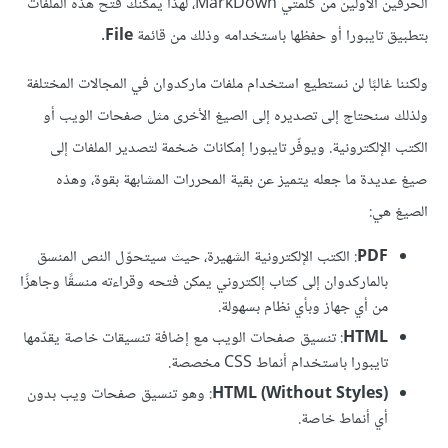
الحرفين اﻷولين من كلمتي MarkDown، لهذا يمكنك فتح هذه الملفات
بتطبيق تايبورا أو حفظها باستخدامه وذلك من قائمة
File
.
ولكننا غالبًا لن نستطيع استخدام ملفات ماركدوان في المجالات المختلفة
ولذلك سنحتاج إلى تصديره إلى الصيغ اﻷخرى مثل صفحات الويب أو
الكتب اﻹلكترونية. ويوفّر تايبورا إمكانات ضخمة لتصدير الملفات إلى
صيغ عديدة ما جعله يتميز عن بقية المحررات المشابهة بقوة، وهذه
الصيغ هي:
PDF
: الكتب اﻹلكترونية الشهيرة، حيث سيتحوّل النص المنسق
بالماركدوان إلى كتاب إلكتروني يمكن فتحه وقراءته منسقًا وجاهزًا
من أي جهاز وبأي نظام بسهولة.
HTML
: تنسيق صفحات الويب مع إضافة تنسيقات خاصة يقدّمها
تايبورا باستخدام أنماط CSS مخصصة.
HTML (Without Styles)‎
: وهو تنسيق صفحات ويب بدون
أي أنماط خاصة.