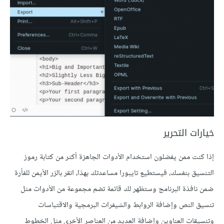
خيارات التحرير
إذا كنت ممن يفضلون استخدام اﻷدوات الجاهزة أكثر من كتابة رموز
التنسيق بنفسك، فيستطيع تايبورا مساعدتك بهذا، انقر بالزر اﻷيمن للفأرة
ضمن نافذة البرنامج وستظهر لك قائمة تضم مجموعة من اﻷدوات مثل
تنسيق النص وإضافة الروابط والشيفرات البرمجية واﻻقتباسات
وتنسيقات العناوين وإضافة العديد من العناصر اﻷخرى مثل الخطوط