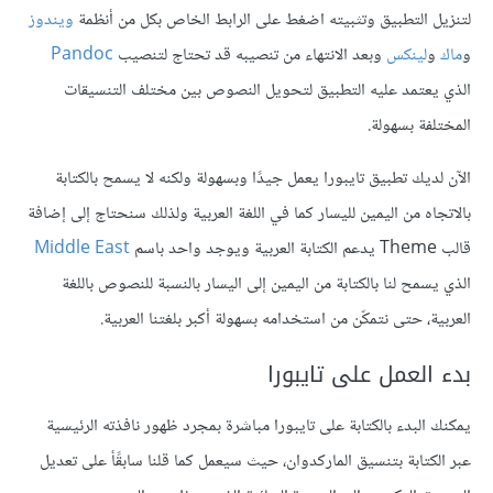
لتنزيل التطبيق وتثبيته اضغط على الرابط الخاص بكل من أنظمة
ويندوز
و
ماك
و
لينكس
وبعد اﻻنتهاء من تنصيبه قد تحتاج لتنصيب
Pandoc
الذي يعتمد عليه التطبيق لتحويل النصوص بين مختلف التنسيقات
المختلفة بسهولة.
اﻵن لديك تطبيق تايبورا يعمل جيدًا وبسهولة ولكنه لا يسمح بالكتابة
باﻻتجاه من اليمين لليسار كما في اللغة العربية ولذلك سنحتاج إلى إضافة
قالب Theme يدعم الكتابة العربية ويوجد واحد باسم
Middle East
الذي يسمح لنا بالكتابة من اليمين إلى اليسار بالنسبة للنصوص باللغة
العربية، حتى نتمكّن من استخدامه بسهولة أكبر بلغتنا العربية.
بدء العمل على تايبورا
يمكنك البدء بالكتابة على تايبورا مباشرة بمجرد ظهور نافذته الرئيسية
عبر الكتابة بتنسيق الماركدوان، حيث سيعمل كما قلنا سابقًأ على تعديل