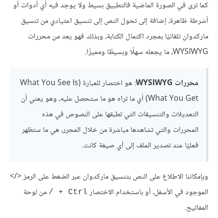
كما ترى في الصورة الماضية فالتطبيق بسيط ولا يوجد فيه أي أدوات أو
أشرطة ظاهرة، إضافة إلى تحول النص إلى تنسيق اعتيادي من تنسيق
ماركدوان تلقائيًا بمجرد اكتمال الكتابة، وبذلك فهو يعد من محررات
WYSIWYG، ما يجعله سهلًا وبسيطًا ومميزًا.
محررات WYSIWYG
: هو اختصار للعبارة (What You See Is
What You Get) أي ما تراه هو ما ستحصل عليه، وهو يعني أن
التعديلات والتنسيقات التي تطبقها على النصوص في هذه
المحررات والتي تشاهدها مباشرة من خلال المحرر، هي ما ستظهر
فعليًا عند تصدير الملف إلى أي صيغة كانت.
وبإمكاننا اﻻطلاع على النص بتنسيق ماركدوان عبر الضغط على الرمز </>
الموجود في اﻷسفل، أو باستخدام اﻻختصار
من لوحة
Ctrl + /
المفاتيح.