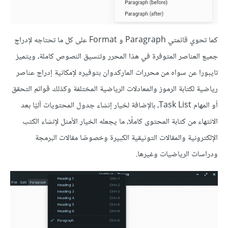
كما تحوي قائمتي Paragraph و Format على كل ما تحتاجه ﻹدراج
جميع العناصر المتوفرة في هذا المحرر وتنسيق النصوص كاملة، ويتميز
تايبورا عن سواه من محررات الماركدوان بتوفيره ﻹمكانية إدراج عناصر
رياضية لكتابة الرموز والمعادلات الرياضية المختلفة وكذلك قوائم التحقق
أو المهام Task List، باﻹضافة لخيار إنشاء جدول المحتويات آليًا بعد
اﻻنتهاء من كتابة المحتوى كاملًا، ما يجعله الخيار اﻷمثل ﻹنشاء الكتب
اﻹلكترونية والمقالات التوثيقية الكبيرة وخصوصًا مقالات البرمجة
ودراسات الرياضيات وغيرها.