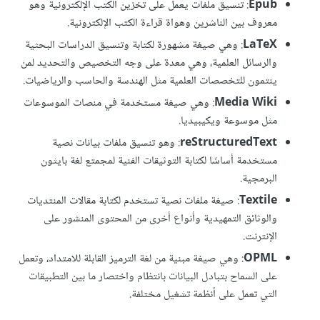
Epub
: تنسيق ملفات يعمل على تخزين الكتب الإلكترونية وهو
معروف بين الناشرين وهواة قراءة الكتب اﻹلكترونية.
LaTeX
: وهي صيغة مشهورة لكتابة وتنسيق الدراسات البحثية
والرسائل العلمية، وهي معدة على وجه التخصيص والتحديد لمن
ينتمون للتخصصات العلمية مثل الهندسة والحاسب والرياضيات.
Media Wiki
: وهي صيغة مستخدمة في منصات الموسوعات
مثل موسوعة ويكيبيديا.
reStructuredText
: وهو تنسيق ملفات بيانات نصية
مستخدمة أساسًا لكتابة التوثيقات الفنية لمجمتع لغة بايثون
البرمجية.
Textile
: صيغة ملفات نصية تستخدم لكتابة مقالات المنتديات
والوثائق التمهيدية وأنواع أخرى من المحتوى المنشور على
الإنترنت.
OPML
: وهي صيغة مبنية من لغة الترميز القابلة للامتداد، وتعمل
على السماح بتبادل البيانات بانتظام واختصار ما بين التطبيقات
التي تعمل على أنظمة تشغيل مختلفة.