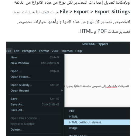
وبإمكاننا تعديل إعدادات التصدير لكل نوع من هذه اﻷنواع من القائمة
File > Export > Export Sittings
حيث تظهر لنا خيارات عدة
لتخصيص تصدير كل نوع من هذه اﻷنواع وأهمها خيارات تخصيص
تصدير ملفات PDF و HTML.