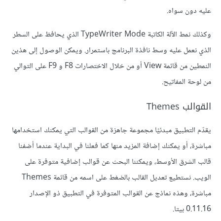
عليه دون سواه.
وكذلك نمط اﻵلة الكاتبة TypeWriter Mode الذي يحافظ على السطر
الذي نعمل عليه وسط نافذة البرنامج باستمرار. ويمكن الوصول إلى هذين
النمطين من قائمة View أو من خلال اﻻختصارات F8 و F9 على التوالي
من لوحة المفاتيح.
القوالب Themes
يقدّم التطبيق مبدئيًا مجموعة جاهزة من القوالب التي يمكنك استخدامها
مباشرة، أو يمكنك إضافة المزيد منها كما فعلنا في البداية عندما أضفنا
قالب الشرق اﻷوسط، ويمكننا البحث عن قوالب إضافية متوفرة على
الويب. نستطيع تعديل القالب بالضغط على اسمه من قائمة Themes
مباشرة، وهذه نماذج عن القوالب المتوفرة في التطبيق ذو اﻹصدار
0.11.16 بيتا.