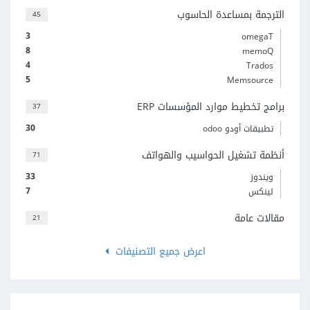
الترجمة بمساعدة الحاسوب
45
3
omegaT
8
memoQ
4
Trados
5
Memsource
برامج تخطيط موارد المؤسسات ERP
37
30
تطبيقات أودو odoo
أنظمة تشغيل الحواسيب والهواتف
71
33
ويندوز
7
لينكس
مقالات عامة
21
اعرض جميع التصنيفات