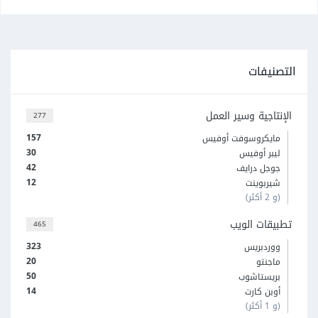
التصنيفات
الإنتاجية وسير العمل
277
157
مايكروسوفت أوفيس
30
ليبر أوفيس
42
جوجل درايف
12
شيربوينت
(و 2 أكثر)
تطبيقات الويب
465
323
ووردبريس
20
ماجنتو
50
بريستاشوب
14
أوبن كارت
(و 1 أكثر)