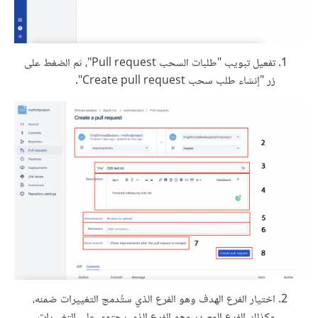
تفعيل تبويب "طلبات السحب Pull request"، ثم الضغط على
زر "إنشاء طلب سحب Create pull request".
اختيار الفرع الهدف وهو الفرع الذي ستُدمج التغييرات ضمنه،
وكذلك الفرع المصدر وهو الفرع الذي يحتوي على التغييرات