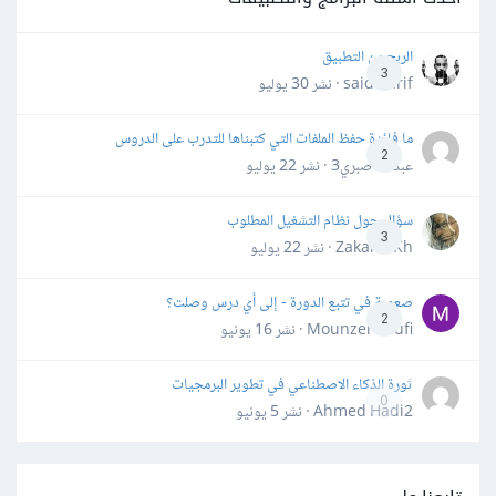
الربح من التطبيق
3
said darif · نشر
30 يوليو
ما فائدة حفظ الملفات التي كتبناها للتدرب على الدروس
2
عبدالله صبري3 · نشر
22 يوليو
سؤال حول نظام التشغيل المطلوب
3
Zakaria Kh · نشر
22 يوليو
صعوبة في تتبع الدورة - إلى أي درس وصلت؟
2
Mounzer Soufi · نشر
16 يونيو
ثورة الذكاء الاصطناعي في تطوير البرمجيات
0
Ahmed Hadi2 · نشر
5 يونيو