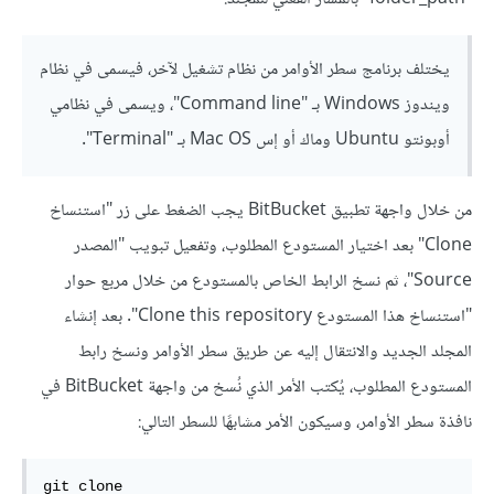
يختلف برنامج سطر الأوامر من نظام تشغيل لآخر، فيسمى في نظام
ويندوز Windows بـ "Command line"، ويسمى في نظامي
أوبونتو Ubuntu وماك أو إس Mac OS بـ "Terminal".
من خلال واجهة تطبيق BitBucket يجب الضغط على زر "استنساخ
Clone" بعد اختيار المستودع المطلوب، وتفعيل تبويب "المصدر
Source"، ثم نسخ الرابط الخاص بالمستودع من خلال مربع حوار
"استنساخ هذا المستودع Clone this repository". بعد إنشاء
المجلد الجديد والانتقال إليه عن طريق سطر الأوامر ونسخ رابط
المستودع المطلوب، يُكتب الأمر الذي نُسخ من واجهة BitBucket في
نافذة سطر الأوامر، وسيكون الأمر مشابهًا للسطر التالي:
git clone 