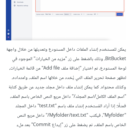
يمكن للمستخدم إنشاء الملفات داخل المستودع وتعديلها من خلال واجهة
BitBucket، وذلك بالضغط على زر "مزيد من الخيارات" الموجود في
لوحة المستودع، ثم اختيار "إضافة ملف Add file" من قائمة الخيارات،
لتظهر صفحة تحرير الملف التي يُحَدد من خلالها اسم الملف، وامتداده،
وكذلك محتواه. كما يمكن إنشاء ملف داخل مجلد جديد عن طريق كتابة
"اسم الملف الكامل/اسم المجلد/" داخل مربع النص الخاص باسم الملف،
فمثلًا: إذا أراد المُستخدم إنشاء ملف باسم "test.txt" داخل المجلد
"Myfolder"، فيكتب "Myfolder/text.txt/" داخل مربع النص
الخاص باسم الملف، ثم يضغط على زر "إيداع Commit" بعد ملء