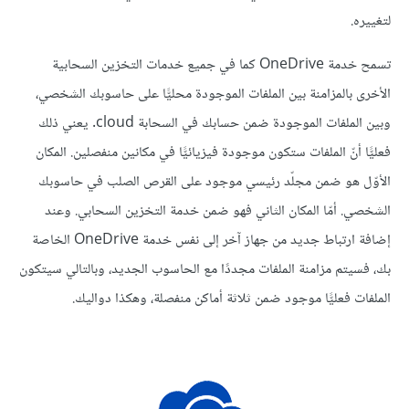
لتغييره.
تسمح خدمة OneDrive كما في جميع خدمات التخزين السحابية
الأخرى بالمزامنة بين الملفات الموجودة محليًّا على حاسوبك الشخصي،
وبين الملفات الموجودة ضمن حسابك في السحابة cloud. يعني ذلك
فعليًّا أنّ الملفات ستكون موجودة فيزيائيًّا في مكانين منفصلين. المكان
الأوّل هو ضمن مجلّد رئيسي موجود على القرص الصلب في حاسوبك
الشخصي. أمّا المكان الثاني فهو ضمن خدمة التخزين السحابي. وعند
إضافة ارتباط جديد من جهاز آخر إلى نفس خدمة OneDrive الخاصة
بك، فسيتم مزامنة الملفات مجددًا مع الحاسوب الجديد، وبالتالي سيتكون
الملفات فعليًّا موجود ضمن ثلاثة أماكن منفصلة، وهكذا دواليك.