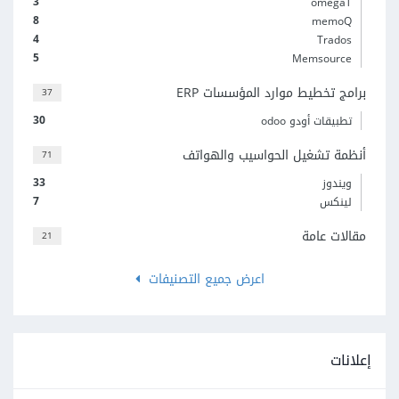
3
omegaT
8
memoQ
4
Trados
5
Memsource
برامج تخطيط موارد المؤسسات ERP
37
30
تطبيقات أودو odoo
أنظمة تشغيل الحواسيب والهواتف
71
33
ويندوز
7
لينكس
مقالات عامة
21
اعرض جميع التصنيفات
إعلانات