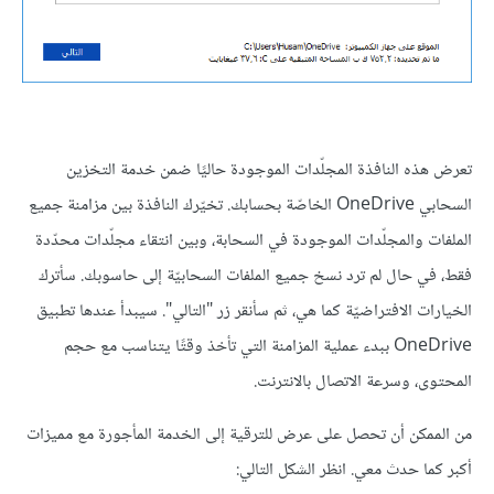
تعرض هذه النافذة المجلّدات الموجودة حاليًا ضمن خدمة التخزين
السحابي OneDrive الخاصّة بحسابك. تخيّرك النافذة بين مزامنة جميع
الملفات والمجلّدات الموجودة في السحابة، وبين انتقاء مجلّدات محدّدة
فقط، في حال لم ترد نسخ جميع الملفات السحابيّة إلى حاسوبك. سأترك
الخيارات الافتراضيّة كما هي، ثم سأنقر زر "التالي". سيبدأ عندها تطبيق
OneDrive ببدء عملية المزامنة التي تأخذ وقتًا يتناسب مع حجم
المحتوى، وسرعة الاتصال بالانترنت.
من الممكن أن تحصل على عرض للترقية إلى الخدمة المأجورة مع مميزات
أكبر كما حدث معي. انظر الشكل التالي: