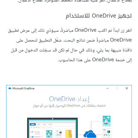
بقطاع الأعمال، انقر عليه لمشاهدة الخطط المتوفّرة. لقطاع الأعمال.
تجهيز OneDrive للاستخدام
انقر زر ابدأ ثم اكتب OneDrive مباشرةً، سيؤدّي ذلك إلى عرض تطبيق
OneDrive مباشرةً ضمن نتائج البحث. شغّل التطبيق لتحصل على
نافذة شبيهة بما يلي، وذلك في حال لم تكن قد سجّلت الدخول من قبل
إلى خدمة OneDrive على هذا الحاسوب.