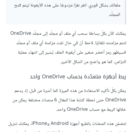
ملفاتك بشكل فوري. انقر نقرًا مزدوجًا على هذه الأيقونة ليتم فتح
المجلّد.
يمكنك الآن بكلّ بساطة سحب أي ملف أو مجلّد إلى مجلّد OneDrive
لتتم مزامنته تلقائيًّا. لاحظ أنّ في حال تمّت مزامنة أي ملف أو مجلّد
فسيظهر رمز أخضر صغير على أيقونة الملف يُشير إلى انتهاء عمليّة
التزامن، كما هو واضح من الشكل الأخير.
ربط أجهزة متعدّدة بحساب OneDrive واحد
يمكن بكلّ تأكيد الاستفادة من هذه الميزة كما أشرنا من قبل، إذ يدعم
OneDrive حتى لحظة كتابة هذا المقال 6 منصات مختلفة يمكن من
خلالها الربط مع حساب OneDrive واحد.
تتضمّن هذه المنصّات بالطبع أجهزة Android وiPhone. يمكنك تنزيل