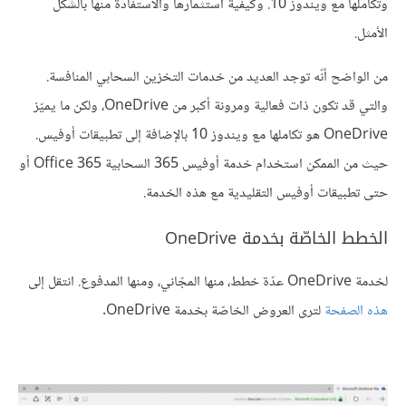
وتكاملها مع ويندوز 10. وكيفية استثمارها والاستفادة منها بالشكل
الأمثل.
من الواضح أنّه توجد العديد من خدمات التخزين السحابي المنافسة.
والتي قد تكون ذات فعالية ومرونة أكبر من OneDrive، ولكن ما يميّز
OneDrive هو تكاملها مع ويندوز 10 بالإضافة إلى تطبيقات أوفيس.
حيث من الممكن استخدام خدمة أوفيس 365 السحابية Office 365 أو
حتى تطبيقات أوفيس التقليدية مع هذه الخدمة.
الخطط الخاصّة بخدمة OneDrive
لخدمة OneDrive عدّة خطط، منها المجّاني، ومنها المدفوع. انتقل إلى
هذه الصفحة
لترى العروض الخاصّة بخدمة OneDrive.