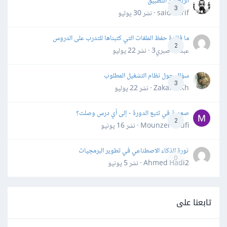
الربح من التطبيق
3
said darif · نشر
30 يوليو
ما فائدة حفظ الملفات التي كتبناها للتدرب على الدروس
2
عبدالله صبري3 · نشر
22 يوليو
سؤال حول نظام التشغيل المطلوب
3
Zakaria Kh · نشر
22 يوليو
صعوبة في تتبع الدورة - إلى أي درس وصلت؟
2
Mounzer Soufi · نشر
16 يونيو
ثورة الذكاء الاصطناعي في تطوير البرمجيات
0
Ahmed Hadi2 · نشر
5 يونيو
تابعنا على