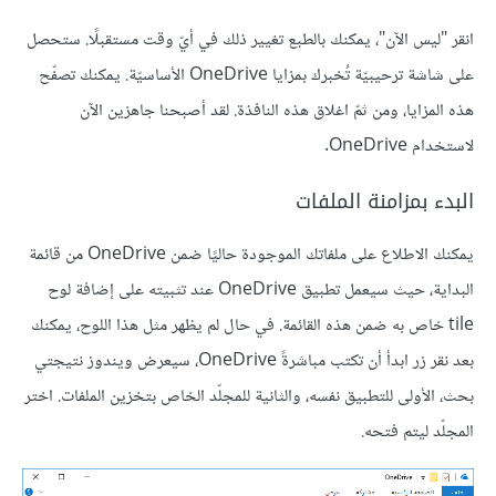
انقر "ليس الآن"، يمكنك بالطبع تغيير ذلك في أيّ وقت مستقبلًا. ستحصل
على شاشة ترحيبيّة تُخبرك بمزايا OneDrive الأساسيّة. يمكنك تصفّح
هذه المزايا، ومن ثمّ اغلاق هذه النافذة. لقد أصبحنا جاهزين الآن
لاستخدام OneDrive.
البدء بمزامنة الملفات
يمكنك الاطلاع على ملفاتك الموجودة حاليًا ضمن OneDrive من قائمة
البداية، حيث سيعمل تطبيق OneDrive عند تثبيته على إضافة لوح
tile خاص به ضمن هذه القائمة. في حال لم يظهر مثل هذا اللوح، يمكنك
بعد نقر زر ابدأ أن تكتب مباشرةً OneDrive، سيعرض ويندوز نتيجتي
بحث، الأولى للتطبيق نفسه، والثانية للمجلّد الخاص بتخزين الملفات. اختر
المجلّد ليتم فتحه.