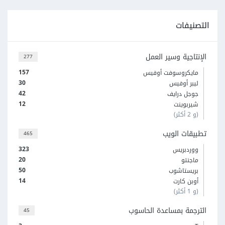
التصنيفات
الإنتاجية وسير العمل
277
157
مايكروسوفت أوفيس
30
ليبر أوفيس
42
جوجل درايف
12
شيربوينت
(و 2 أكثر)
تطبيقات الويب
465
323
ووردبريس
20
ماجنتو
50
بريستاشوب
14
أوبن كارت
(و 1 أكثر)
الترجمة بمساعدة الحاسوب
45