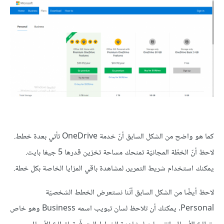
كما هو واضح من الشكل السابق أنّ خدمة OneDrive تأتي بعدة خطط.
لاحظ أنّ الخطّة المجانيّة تمنحك مساحة تخزين قدرها 5 جيغا بايت.
يمكنك استخدام شريط التمرير، لمشاهدة باقي المزايا الخاصة بكل خطة.
لاحظ أيضًا من الشكل السابق أنّنا نستعرض الخطط الشخصيّة
Personal. يمكنك أن تلاحظ لسان تبويب اسمه Business وهو خاص