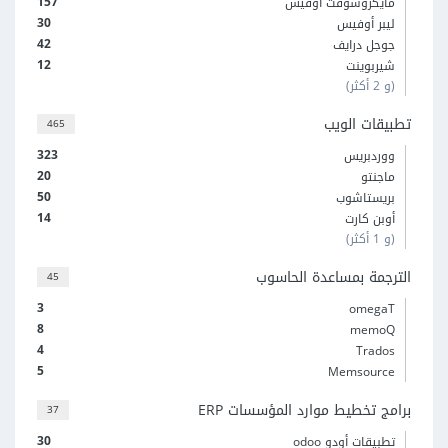
157
مايكروسوفت أوفيس
30
ليبر أوفيس
42
جوجل درايف
12
شيربوينت
(و 2 أكثر)
تطبيقات الويب
465
323
ووردبريس
20
ماجنتو
50
بريستاشوب
14
أوبن كارت
(و 1 أكثر)
الترجمة بمساعدة الحاسوب
45
3
omegaT
8
memoQ
4
Trados
5
Memsource
برامج تخطيط موارد المؤسسات ERP
37
30
تطبيقات أودو odoo