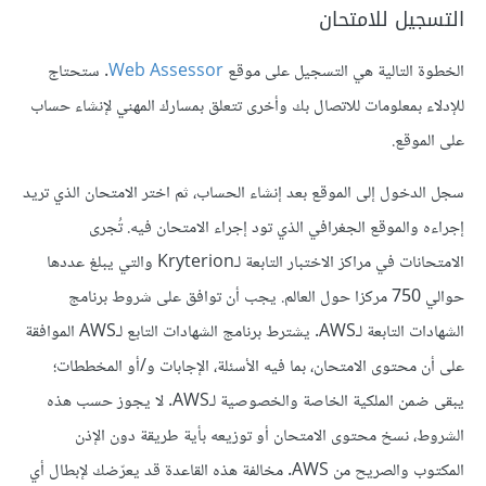
التسجيل للامتحان
الخطوة التالية هي التسجيل على موقع
Web Assessor
. ستحتاج
للإدلاء بمعلومات للاتصال بك وأخرى تتعلق بمسارك المهني لإنشاء حساب
على الموقع.
سجل الدخول إلى الموقع بعد إنشاء الحساب، ثم اختر الامتحان الذي تريد
إجراءه والموقع الجغرافي الذي تود إجراء الامتحان فيه. تُجرى
الامتحانات في مراكز الاختبار التابعة لـKryterion والتي يبلغ عددها
حوالي 750 مركزا حول العالم. يجب أن توافق على شروط برنامج
الشهادات التابعة لـAWS. يشترط برنامج الشهادات التابع لـAWS الموافقة
على أن محتوى الامتحان، بما فيه الأسئلة، الإجابات و/أو المخططات؛
يبقى ضمن الملكية الخاصة والخصوصية لـAWS. لا يجوز حسب هذه
الشروط، نسخ محتوى الامتحان أو توزيعه بأية طريقة دون الإذن
المكتوب والصريح من AWS. مخالفة هذه القاعدة قد يعرّضك لإبطال أي