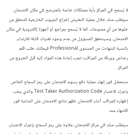
لا يُسمَح في المركز بأية ممتلكات خاصة بالمترشح في مكان الامتحان.
سيُطلب منك خلال عملية التفتيش إخراج الجيوب الخارجية للتحقق من
خلوها من أي ممنوعات. كما لا يُسمح بمراجع أو أجهزة إلكترونية في مكان
الامتحان، وسيتحقق المسؤول من عدم وجود تقنيات قابلة للارتداء.
بالنسبة للشهادت من المستوى Professional فيمكنك طلب قلم
رصاص وورقة من المراقب؛ تجب إعادة هذه المواد إليه قبل الخروج من
المركز.
ستحصُل فور إنهاء عملية دفع رسوم الامتحان على رمز السماح الخاص
بإجراء الاختبار Test Taker Authorization Code والذي يجب
إظهاره للمراقب أثناء الامتحان. تظهر نتائج الامتحان على الشاشة فور
الانتهاء منه.
سيُطلب منك في مركز الامتحان، علاوة على رمز السماح بإجراء الاختبار،