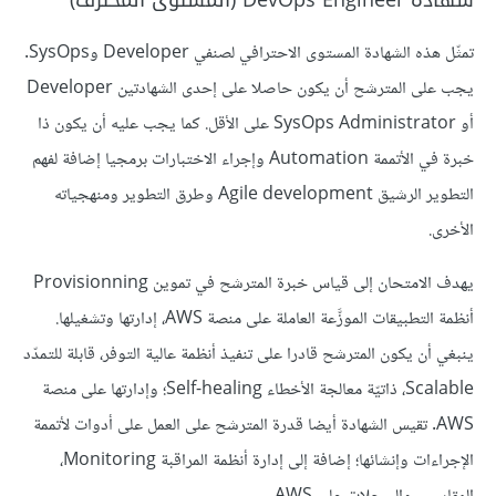
شهادة DevOps Engineer (المستوى المحترف)
تمثّل هذه الشهادة المستوى الاحترافي لصنفي Developer وSysOps.
يجب على المترشح أن يكون حاصلا على إحدى الشهادتين Developer
أو SysOps Administrator على الأقل. كما يجب عليه أن يكون ذا
خبرة في الأتممة Automation وإجراء الاختبارات برمجيا إضافة لفهم
التطوير الرشيق Agile development وطرق التطوير ومنهجياته
الأخرى.
يهدف الامتحان إلى قياس خبرة المترشح في تموين Provisionning
أنظمة التطبيقات الموزَّعة العاملة على منصة AWS، إدارتها وتشغيلها.
ينبغي أن يكون المترشح قادرا على تنفيذ أنظمة عالية التوفر، قابلة للتمدّد
Scalable، ذاتيّة معالجة الأخطاء Self-healing؛ وإدارتها على منصة
AWS. تقيس الشهادة أيضا قدرة المترشح على العمل على أدوات لأتممة
الإجراءات وإنشائها؛ إضافة إلى إدارة أنظمة المراقبة Monitoring،