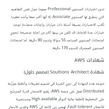
تدور اختبارات المستوى Professional عموما حول نفس المفاهيم
التي يتطرق لها المستوى Associate، إلا أنها أكثر عمقا وأشد تعقيدا.
تُكتب الاختبارات بصيغة أسئلة ذات خيارات وإجابات متعدّدة: توجد
خيارات عدة للإجابة، قد تكون من بينها أكثر من إجابة صحيحة. تحوي
امتحانات المستوى المساعد 55 سؤالا وتدوم 80 دقيقة. أما امتحانات
المستوى المحترف فتدوم 170 دقيقة.
شهادات AWS
شهادة Soultions Architect (مصمم حلول)
تتوجه هذه الشهادة إلى ذوي الخبرة في تصميم تطبيقات وأنظمة موزَّعة
Distributed تعمل على منصة AWS. يُقيّم الامتحان قدرةَ المترشّح
على التخطيط لأنظمة عاليّة التوفّر High available ومستجيبة
للأخطاء Fault tolerent، تهجير بنى قائمة إلى AWS وتقدير الأسعار