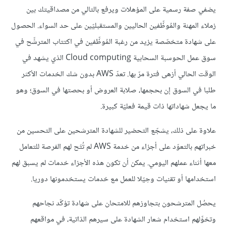
يضفي صفة رسمية على المؤهلات ويرفع بالتالي من مصداقيتك بين
زملاء المهنة والمُوظِّفين الحاليين والمستقبليّين على حد السواء. الحصول
على شهادة متخصّصة يزيد من رغبة المُوظِّفين في اكتتاب المترشِّح في
سوق عمل الحوسبة السحابية Cloud computing الذي يشهد في
الوقت الحالي أزهى فترة مرّ بها. تعدّ AWS بدون شك الخدمات الأكثر
طلبا في السوق إن بحجمها، صلابة العروض أو بحصتها في السوق؛ وهو
ما يجعل شهاداتها ذات قيمة فعليّة كبيرة.
علاوة على ذلك، يشجّع التحضير للشهادة المترشحين على التحسين من
خبراتهم بالتعوّد على أجزاء من خدمة AWS لم تُتَح لهم الفرصة للتعامل
معها أثناء عملهم اليومي. يمكن أن تكون هذه الأجزاء خدمات لم يسبق لهم
استخدامها أو تقنيات وحِيّلا للعمل مع خدمات يستخدمونها دوريا.
يحصُل المترشحون بتجاوزهم للامتحان على شهادة تؤكّد نجاحهم
وتخوِّلهم استخدام شعار الشهادة على سيرهم الذاتية، في مواقعهم