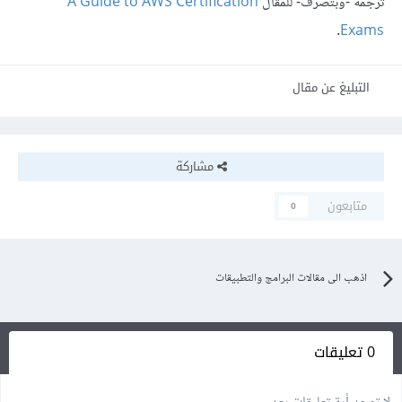
ترجمة -وبتصرّف- للمقال
A Guide to AWS Certification
.
Exams
التبليغ عن مقال
مشاركة
متابعون
0
اذهب الى مقالات البرامج والتطبيقات
0 تعليقات