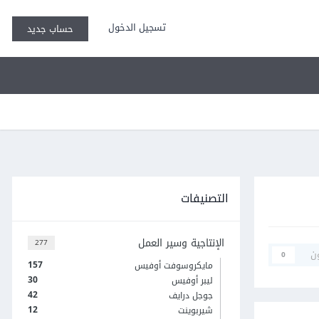
تسجيل الدخول
حساب جديد
التصنيفات
الإنتاجية وسير العمل
277
ن
0
157
مايكروسوفت أوفيس
30
ليبر أوفيس
42
جوجل درايف
12
شيربوينت