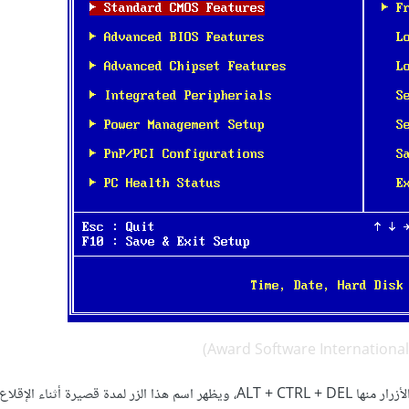
يمكن الدخول إلى إعدادات البيوس بضغط الزر DEL مثلا أو مجموعة من الأزرار منها ALT + CTRL + DEL، ويظهر اسم هذا الزر لمدة ق