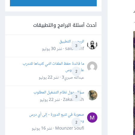
عتاد
أحدث أسئلة البرامج والتطبيقات
الربح من التطبيق
3
said darif · نشر
30 يوليو
ما فائدة حفظ الملفات التي كتبناها للتدرب
على الدروس
2
عبدالله صبري3 · نشر
22 يوليو
سؤال حول نظام التشغيل المطلوب
3
Zakaria Kh · نشر
22 يوليو
صعوبة في تتبع الدورة - إلى أي درس
وصلت؟
2
Mounzer Soufi · نشر
16 يونيو