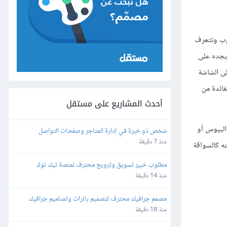
) التي تفحص جميع عتاد الحاسوب وتتعرف
ور للبدء بأول نظام تشغيل يجده على
لى الشاشة
Spe وتتوقف عملية الإقلاع، والفائدة من
أحدث المشاريع على مستقل
بسلام عبر خيار "أولوية الإقلاع" Boot priority من إعدادات البيوس أو
شخص ذو خبرة في إدارة المتاجر وصفحات التواصل 
الإجتماعي
منذ 7 دقيقة
تريد الإقلاع منه كالسواقة
مطلوب خبير تسويق وترويج محترف لمنصة تيك توك 
(TikTok ads)
منذ 14 دقيقة
مصمم جرافيك محترف لتصميم بانرات وتصاميم جرافيك 
لتطبيق الكتروني
منذ 18 دقيقة