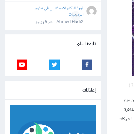
ثورة الذكاء الاصطناعي في تطوير
البرمجيات
0
Ahmed Hadi2 · نشر
5 يونيو
تابعنا على
إعلانات
ذاكرة من نوع
ب الذاكرة
على اللوحة الأم تغذي هذه الذاكرة وتدعى بطارية CMOS وهي من نوع CR2032. وأهمِّ الشركات