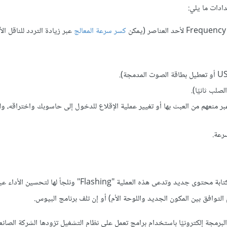
كسر سرعة المعالج
صلب ثانيًا).
ر منعهم من العبث بها أو تغيير عملية الإقلاع للدخول إلى حاسوبك واختراقه، ول
رعة.
يمكن في الحواسيب الحديثة إعادة برمجة البيوس عبر مسح محتواه ثم كتابة محتوى جديد وتدعى هذه العملية "Flashing
التوافق بين المكون الجديد واللوحة الأم) أو إن تلف برنامج البيوس.
EEP أي الذاكرة القابلة للمسح والبرمجة إلكترونيًا باستخدام برامج تعمل على نظام التشغيل تزودها الشركة ال