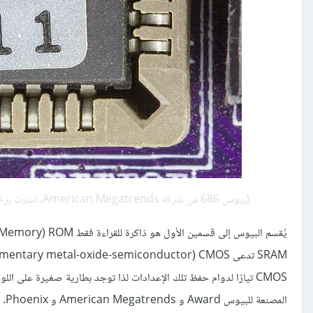
(بيوس 686 من شركة American Megatrends. نشرت برخصة المشاع الإبداعي BY-SA عبر
المصنعة للبيوس Award و American Megatrends و Phoenix.