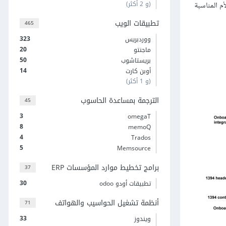
(و 2 أكثر)
م المناسبة
تطبيقات الويب
465
323
ووردبريس
20
ماجنتو
50
بريستاشوب
14
أوبن كارت
(و 1 أكثر)
الترجمة بمساعدة الحاسوب
45
3
omegaT
8
memoQ
4
Trados
5
Memsource
برامج تخطيط موارد المؤسسات ERP
37
30
تطبيقات أودو odoo
أنظمة تشغيل الحواسيب والهواتف
71
33
ويندوز