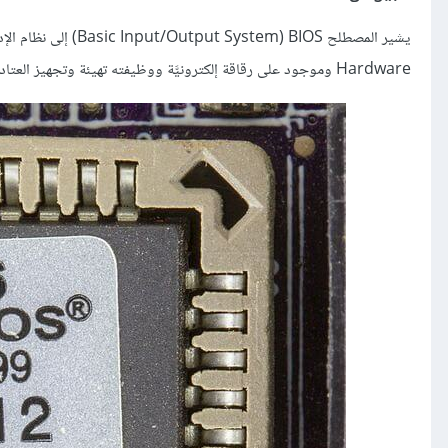
Hardware وموجود على رقاقة إلكترونيَّة ووظيفته تهيئة وتجهيز العتاد أثناء عملية إقلاع الحاسوب Booting، وهو أول برنامج يعمل عند بدء التشغيل.