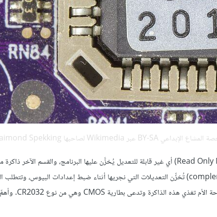
Wikimedia
لصاحبها Raimond Spekking)
يُقسم البيوس إلى قسمين الأول هو ذاكرة للقراءة فقط ROM ‏(Read Only Memory) أي غير قابلة للتعديل يُخزَّن عليها البرنامج، والقسم الآخر 
SRAM تدعى CMOS ‏(complementary metal-oxide-semiconductor) تُخزِّن التعديلات التي نجريها أثناء ضبط إعدادات البيوس، وتتطل
CMOS تيارًا لدوام حفظ تلك الإعدادات لذا توجد بطارية صغيرة 