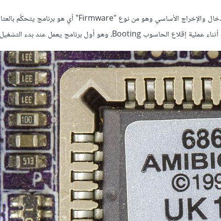
يشير المصطلح BIOS‏ (Basic Input/Output System) إلى نظام الإدخال والإخراج الأساسي وهو من نوع "Firmware" أي هو برنامج يتحكَّم بال