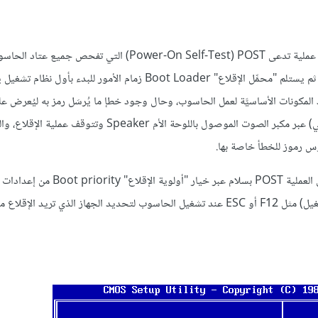
المهمة الأساسية للبيوس هي بدء إقلاع الحاسوب وتجهيز العتاد وذلك عبر عملية تدعى POST ‏(Power-On Self-Test
عليه وتُهيِّئه للعمل كالمعالج والذاكرة وبطاقة العرض ولوحة المفاتيح ...إلخ. ثم يستلم "محمِّل الإقلاع" Boot Loader زمام الأم
مكونات الأساسيَّة لعمل الحاسوب، وحال وجود خطإ ما يُرسَل رمز به ليُعرض ع
إن أمكن ذلك وتُصدر تنبيهات صوتية بهذا الخطأ أيضًا (لكلِّ خطأ تنبيه صوتي) عبر مكبر الصوت الموصول باللوحة الأم aker
وس رموز للخطأ خاصة بها.
يمكن التحكم بعملية الإقلاع باختيار جهازمحدد للإقلاع منه بعد الانتهاء من العملية POST 
بالضغط على زر معين (يظهر اسم الزر أسفل الشاشة لفترة قصيرة عند التشغيل) مثل F12 أو ESC عند تشغيل الحاسوب لتحديد الجهاز الذي 