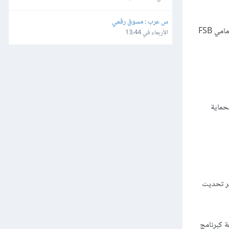
س عرب : مسوق رقمي
عبر زيادة التردد للناقل الأمامي FSB
الأربعاء في 13:44
حماية
" ونلجأ لها لتحسين الأداء عبر تحديث
صانعة كبرنامج