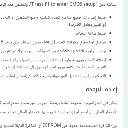
الشاشة مثل "Press F1 to enter CMOS setup"، وتتضمن هذه الإعدادات ما يلي:
ضبط إعدادات جميع عناصر العتاد كتغيير وضع التشغيل أو التردد Frequency لأحد العناصر (يمكن
أو تغيير معامل الضرب).
ضبط ساعة النظام.
تشغيل أو تعطيل مكونات العتاد (كإيقاف بعض المنافذ مثل منفذ USB أو تعطيل بطاقة الصوت المدمجة).
ترتيب أولوية الإقلاع (كالإقلاع من السواقة الليزرية أولًا ثم القرص ال
إضافة كلمات مرور لحماية إعدادات البيوس من الغرباء والقراصنة عب
القرص الصلب أيضا بكلمة مرور لمنع الوصول إلى الملفات إن سُرق.
التحكم بمراوح التشغيل الموصولة باللوحة الأم كزيادة أو إنقاص الس
إعادة البرمجة
الإصدار الحالي أو لدعم أجهزة جديدة لا يدعمها الإصدار الحالي (حالة عدم 
نوع الذاكرة المستخدمة حديثًا هي ROM