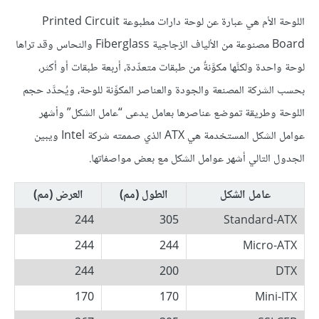
اللوحة الأم هي عبارة عن لوحة دارات مطبوعة Printed Circuit
Board مصنوعة من الألياف الزجاجية Fiberglass والنحاس وقد تراها
لوحة واحدة ولكنَّها مكوَّنةٌ من طبقات متعدِّدة، أربعة طبقات أو أكثر،
بحسب الشركة المصنعة والجودة والعناصر المكوِّنة للوحة، ويُحدَّد حجم
اللوحة وطريقة تموضع عناصرها بعامل يدعى “عامل الشكل” وأشهر
عوامل الشكل المستخدمة هي ATX الذي صممته شركة Intel ويبين
الجدول التالي أشهر عوامل الشكل مع بعض مواصفاتها.
عامل الشكل
الطول (مم)
العرض (مم)
244
305
Standard-ATX
244
244
Micro-ATX
244
200
DTX
170
170
Mini-ITX