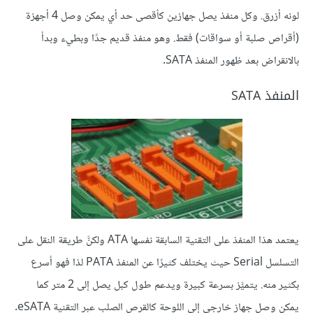
لونه أزرق. وكل منفذ يصل جهازين كأقصى حد أي يمكن وصل 4 أجهزة
(أقراص صلبة أو سواقات) فقط. وهو منفذ قديم جدًا وبطيء وبدأ
بالانقراض بعد ظهور المنفذ SATA.
المنفذ SATA
يعتمد هذا المنفذ على التقنية السابقة نفسها ATA ولكنَّ طريقة النقل على
التسلسل Serial حيث يختلف كثيرًا عن المنفذ PATA لذا فهو أسرع
بكثير منه. يتميَّز بسرعة كبيرة ويدعم طول كبل يصل إلى 2 متر كما
يمكن وصل جهاز خارجي إلى اللوحة كالقرص الصلب عبر التقنية eSATA.