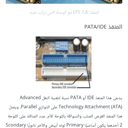
المنفذ EPS 12v مع الوصلة التي تركب عليه
المنفذ PATA/IDE
يدعى هذا المنفذ IDE أو PATA نسبة لتقنية النقل Advanced
Technology Attachment (ATA) على التوازي Parallel، ويصل
هذا المنفذ القرص الصلب والسواقة باللوحة الأم. عدد المنافذ على اللوحة
2 أحدهما يكون أساسيًّا Primary لونه أبيض والآخر ثانويًّا Scondary