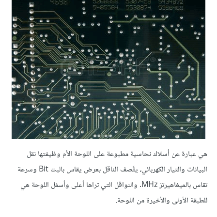
هي عبارة عن أسلاك نحاسية مطبوعة على اللوحة الأم وظيفتها نقل
البيانات والتيار الكهربائي، يتَّصف الناقل بعرض يقاس بالبت Bit وسرعة
تقاس بالميغاهيرتز MHz. والنواقل التي تراها أعلى وأسفل اللوحة هي
للطبقة الأولى والأخيرة من اللوحة.