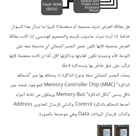
هل بطاقة العرض لديك مدمجة أم منفصلة؟! كثيرًا ما نسأل هذا السؤال
خاصَّة إذا أردنا شراء حاسوب للرسم والتصميم الهندسي، إذا كانت بطاقة
العرض مدمجة فإنها تكون ضمن الجسر الشمالي أي مدمجة معه على
اللوحة الأم وحينئذٍ تكون كفاءتها وذاكرتها أقل، أمَّا إن كانت منفصلة فإنها
تركَّب على شق خاصٍّ بها وسنذكره لاحقًا.
يحدِّد الجسر الشمالي سعة ونوع الذاكرة إذ يتحكم بها عبر “مُتحكم
الذاكرة” Memory Controller Chip (MMC) الموجود ضمنه عبر
ناقلٍ يدعى “ناقل الذاكرة” Memory Bus ويتكوَّن من ثلاثة أجزاء
أحدها للتحكم بالذكرة Control والثاني لإرسال العناوين Address
والثالث لإرسال البيانات Data وهي موضحة بالصورة.