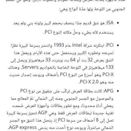
الجنوبي من اللوحة ولها عدَّة أنواع وهي:
ISA: هو شق قديم جدًا يتصف بحجم كبير ولونه بني ولم يعد
يستخدم لأنه بطيء وحلَّ مكانه النوع PCI.
PCI: ابتكرته شركة Intel عام 1993 وانتشر بسرعة كبيرة نظرًا
لسرعته وتطوره الكبير ويستعمل حتى هذه الأيام، ويعمل هذا
الشق بعرض 32 بت أو 64 بت وبتردد 33 ميغاهيرتز ويصل إلى
133 ميغاهيرتز في اللوحة الخاصة بالخواديم Servers. وهنالك
PCI-X وهو أسرع من النوع PCI بأضعاف ويوجد إصدار حديث
منه وهو PCI-X 2.0.
APG: كانت بطاقة العرض تركَّب على شقوق من نوع PCI
والموصول مع الجسر الجنوبي ومنه إلى الشمالي ثمَّ المعالج مما
يعطي أداءً محدودًا، ومع تطور بطاقات وأجهزة العرض صُممت
تقنية جديدة لبطاقات العرض فقط وهي AGP تتميّز بسرعة كبيرة
تصل إلى 8 أضعاف من سرعة PCI إذ يتصل هذا الشق مع الجسر
الشمالي مباشرةً، ويوجد نوع أحدث منه يدعى AGP express.