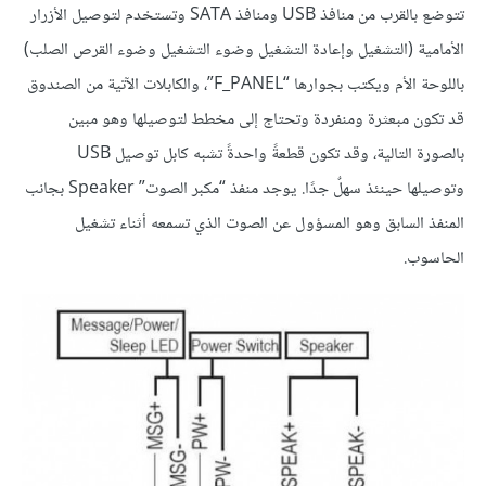
تتوضع بالقرب من منافذ USB ومنافذ SATA وتستخدم لتوصيل الأزرار
الأمامية (التشغيل وإعادة التشغيل وضوء التشغيل وضوء القرص الصلب)
باللوحة الأم ويكتب بجوارها “F_PANEL”، والكابلات الآتية من الصندوق
قد تكون مبعثرة ومنفردة وتحتاج إلى مخطط لتوصيلها وهو مبين
بالصورة التالية، وقد تكون قطعةً واحدةً تشبه كابل توصيل USB
وتوصيلها حينئذ سهلٌ جدًا. يوجد منفذ “مكبر الصوت” Speaker بجانب
المنفذ السابق وهو المسؤول عن الصوت الذي تسمعه أثناء تشغيل
الحاسوب.