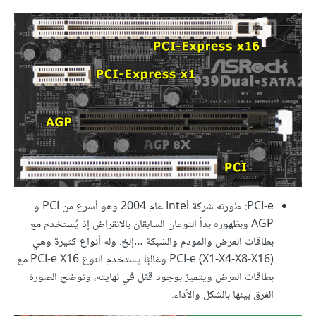
PCI-e: طورته شركة Intel عام 2004 وهو أسرع من PCI و
AGP وبظهوره بدأ النوعان السابقان بالانقراض إذ يُستخدم مع
بطاقات العرض والمودم والشبكة …إلخ. وله أنواع كثيرة وهي
PCI-e (X1-X4-X8-X16) وغالبًا يستخدم النوع PCI-e X16 مع
بطاقات العرض ويتميز بوجود قفل في نهايته، وتوضح الصورة
الفرق بينها بالشكل والأداء.