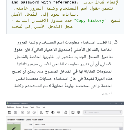
لإنشاء
مُدخل
جديد
،
and password with references
تتضمن
حقول
اسم
المستخدم
وكلمة
المرور
خاصته،
الأصلي.
بيانات
تعود
إلى
المُدخل
لنسخ
"Copy history"
حدد
صندوق
الاختيار
الثالث
-
نُسخته.
سجل
المُدخل
الأصلي
إلى
إذا فضلت استخدام معلومات اسم المستخدم وكلمة المرور
الخاصة بالمُدخل الأصلي (صندوق الاختيار الثاني)، فإن حقول
تفاصيل المُدخل الجديد ستُشير إلى نظيرتها الخاصة بالمُدخل
الأصلي، أي أن تغيير معلومات المُدخل الأصلي سيُغير تلقائيًا
المعلومات المقابلة لها في المُدخل المنسوخ منه. يمكن أن تصبح
هذه الميزة مُفيدةً في حال استخدام حسابات متعددة لنفس
الخدمة والتي تستخدم توليفةً مشابهةً لاسم المستخدم وكلمة
المرور.