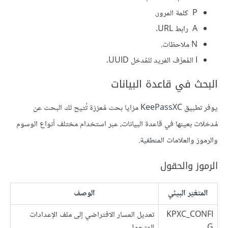
P كلمة المرور.
A رابط URL.
N ملاحظات.
I المُعرِّف الفريد للمُدخل UUID.
البحث في قاعدة البيانات
يوفر تطبيق KeePassXC مزايا بحث مُعززة تُتيح لك البحث عن
مُدخلات بعينها في قاعدة البيانات، عبر استخدام مختلف أنواع الوسوم
والرموز والعلامات المنطقية.
الرموز والحقول
المتغيّر البيئي
الوصف
KPXC_CONFI
تعديل المسار الافتراضي إلى ملف الإعدادات
G
المتجوِل