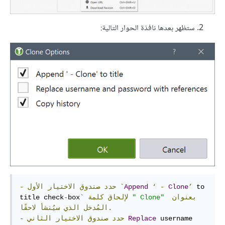
ستظهر بعدها نافذة الحوار التالية:
 to 
’
Clone
-
‘
Append
`
حدد
صندوق
الاختيار
الأول
-
بعنوان
" Clone"
لإلحاق
كلمة
`
box
-
title check
لاحقًا.
المُدخل
الذي
سيُنشأ
 username 
Replace
حدد
صندوق
الاختيار
الثاني
-