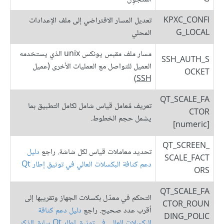
KPXC_CONFI
تعديل المسار الافتراضي إلى ملف الإعدادات
G_LOCAL
المحلي
مسار ملف مقبس يونكس unix الذي يستخدمه
SSH_AUTH_S
العميل للتواصل مع العمليات الأخرى (عميل
OCKET
)
SSH
QT_SCALE_FA
تعريف مُعامل قياس شامل لكامل التطبيق بما
CTOR
يشمل حجم الخطوط.
[numeric]
QT_SCREEN_
تحديد معاملات قياس لكل شاشة. راجع
دليل
SCALE_FACT
دعم كثافة البكسلات العالي في توثيق إطار Qt
ORS
QT_SCALE_FA
التحكم في معدّل بكسلات الجهاز وتقريبها إلى
CTOR_ROUN
أقرب عدد صحيح. راجع
دليل دعم كثافة
DING_POLIC
البكسلات العالي في توثيق إطار Qt سابق الذكر