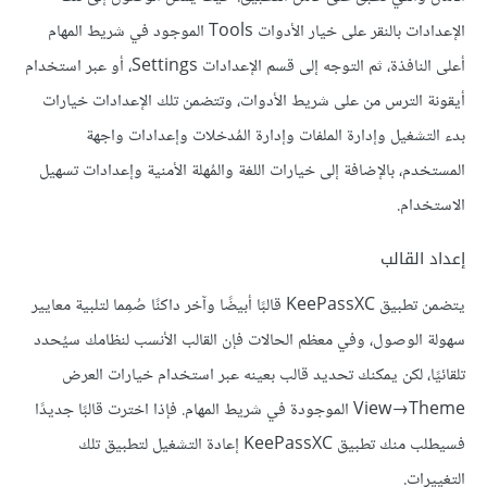
الإعدادات بالنقر على خيار الأدوات Tools الموجود في شريط المهام
أعلى النافذة، ثم التوجه إلى قسم الإعدادات Settings، أو عبر استخدام
أيقونة الترس من على شريط الأدوات، وتتضمن تلك الإعدادات خيارات
بدء التشغيل وإدارة الملفات وإدارة المُدخلات وإعدادات واجهة
المستخدم، بالإضافة إلى خيارات اللغة والمُهلة الأمنية وإعدادات تسهيل
الاستخدام.
إعداد القالب
يتضمن تطبيق KeePassXC قالبًا أبيضًا وآخر داكنًا صُمِما لتلبية معايير
سهولة الوصول، وفي معظم الحالات فإن القالب الأنسب لنظامك سيُحدد
تلقائيًا، لكن يمكنك تحديد قالب بعينه عبر استخدام خيارات العرض
View→Theme الموجودة في شريط المهام. فإذا اخترت قالبًا جديدًا
فسيطلب منك تطبيق KeePassXC إعادة التشغيل لتطبيق تلك
التغييرات.