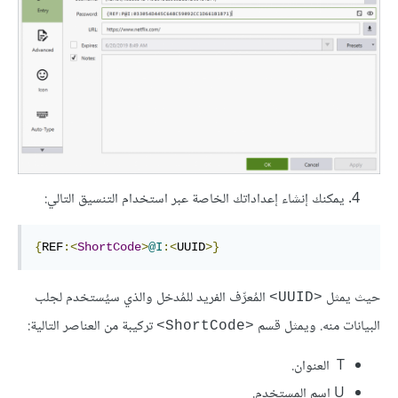
يمكنك إنشاء إعداداتك الخاصة عبر استخدام التنسيق التالي:
{
REF
:<
ShortCode
>
@I
:<
UUID
>}
حيث يمثل
المُعرِّف الفريد للمُدخل والذي سيُستخدم لجلب
<UUID>
البيانات منه. ويمثل قسم
تركيبة من العناصر التالية:
<ShortCode>
T العنوان.
U اسم المستخدم.