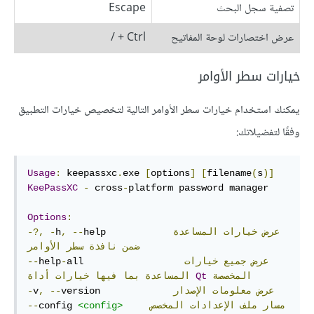
تصفية سجل البحث
Escape
عرض اختصارات لوحة المفاتيح
Ctrl + /
خيارات سطر الأوامر
يمكنك استخدام خيارات سطر الأوامر التالية لتخصيص خيارات التطبيق
وفقًا لتفضيلاتك:
Usage
:
 keepassxc
.
exe 
[
options
]
[
filename
(
s
)]
KeePassXC
-
 cross
-
platform password manager

Options
:
عرض
خيارات
المساعدة
help           
--
,
h
-
-?,
ضمن
نافذة
سطر
الأوامر
عرض
جميع
خيارات
all                 
-
help
--
المخصصة
Qt
المساعدة
بما
فيها
خيارات
أداة
عرض
معلومات
الإصدار
version             
--
,
v
-
مسار
ملف
الإعدادات
المخصص
<config>
config 
--