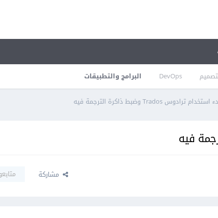
تصميم
DevOps
البرامج والتطبيقات
 استخدام ترادوس Trados وضبط ذاكرة الترجمة فيه
متابعو
مشاركة