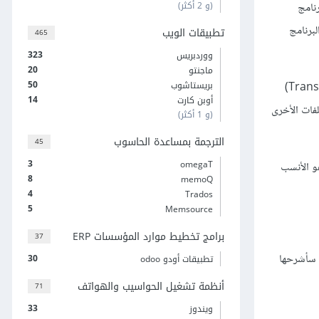
(و 2 أكثر)
نامج
برنامج
تطبيقات الويب
465
323
ووردبريس
20
ماجنتو
50
بريستاشوب
بادئ ذي بدء، هناك طريقين لتبدأ فيهما مع ترادوس، فإما أن تبدأ مباشرة في إنشاء المشاريع وفي تلك الحالة ستكون أول ذاكرة ترجمة (Translation Memory)
14
أوبن كارت
فات الأخرى
(و 1 أكثر)
الترجمة بمساعدة الحاسوب
45
3
omegaT
هو الأنسب
8
memoQ
4
Trados
5
Memsource
برامج تخطيط موارد المؤسسات ERP
37
 سأشرحها
30
تطبيقات أودو odoo
أنظمة تشغيل الحواسيب والهواتف
71
33
ويندوز