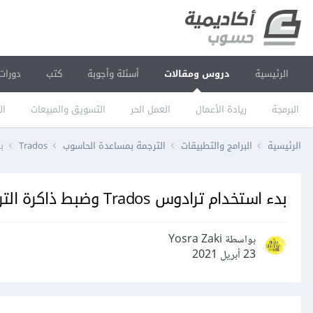
الرئيسية
دروس ومقالات
أسئلة وأجوبة
كتب
دورات
البرمجة
ريادة الأعمال
العمل الحر
التسويق والمبيعات
ال
الرئيسية
البرامج والتطبيقات
الترجمة بمساعدة الحاسوب
Trados
بدء
بدء استخدام ترادوس Trados وضبط ذاكرة الترجمة فيه
بواسطة Yosra Zaki
23 أبريل 2021