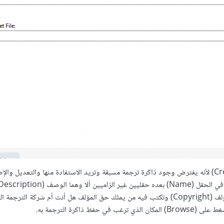
ستظهر نافذة أخرى بها عدة حقول، تجاهل أول حقل (Create From) لأنه يفترض وجود ذاكرة ترجمة مسبقة وتريد الاستفادة منها والتعديل
فيه وصفًا لذاكرة الترجمة إذا رغبت في ذلك، والحق الثالث حق المؤلف (Copyright) وتكتب فيه من يملك حق المؤلف هل أنت أم شركة ا