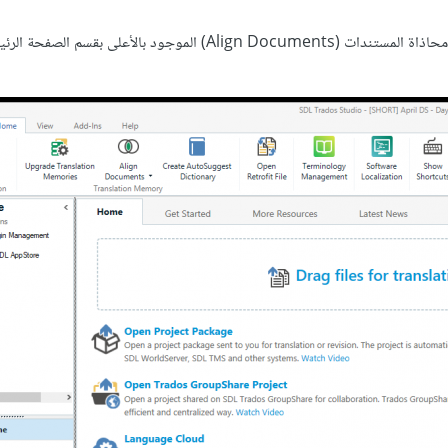
افتح البرنامج واضغط على قسم الترحيب (Welcome)، ثم أختر محاذاة المستندات (Align Documents) الموجود بالأعلى بقسم ال