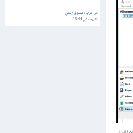
س عرب : مسوق رقمي
الأربعاء في 13:44
ايا الملف