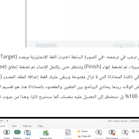
بالأسفل ستختار لغة المصدر (Source Language) وهي لغة الملف الذي ترغب في ترجمته -في الصورة السابقة اخترت اللغة الإنجليزية-وبعده (Target
سيك
(Target File) ثم تضغط إنهاء (Finish). *سيمر بعض الوقت ريثما يحاذي البرنامج بين الملفين والمقصود بالمحاذاة هنا، هو تقس
عدة خلايا ومن ثم وضع كل خلية أمام ترجمتها، للأسف هذا لن يكون دقيقًا 100% بل ستضطر إلى التعديل عليه بنفسك، كما سنشرح تاليًا، وهذا 