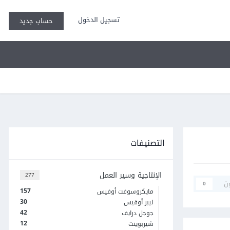
تسجيل الدخول
حساب جديد
التصنيفات
الإنتاجية وسير العمل
277
ن
0
157
مايكروسوفت أوفيس
30
ليبر أوفيس
42
جوجل درايف
12
شيربوينت