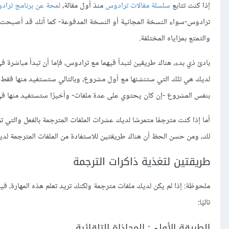
إذا كنت تتابع
سلسلة مقالات ترادوس
منذ أول مقالة،
لمحة عن برنامج ترادو
ترادوس-سواء النسخة المجانية أو النسخة المدفوعة- كما أنك قد أصبحت عل
والتمتع بمزاياه المختلفة.
لديك هي تلك التي ستنشئها مع أول مشروع، وبالتالي ستستفيد منها فقط إ
بنفس المشروع -إن كان يحتوي على عدة ملفات- وأخيرًا ستستفيد منها في الم
أما إذا كنت مترجمًا متمرسًا لديك عشرات الملفات المترجمة بالفعل والتي 
لك، ومن حسن الحظ أن هناك طريقتين للاستفادة من الملفات المترجمة لديك
طريقتين لتغذية ذاكرات الترجمة
ملحوظة: إذا لم يكن لديك ملفات مترجمة ولكنك تريد تعلم هذه المهارة، في
تاليًا:
الطريقة الأولى: المحاذاة التلقائية