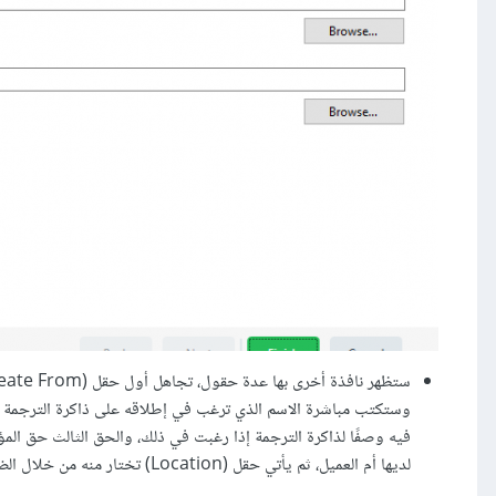
لديها أم العميل، ثم يأتي حقل (Location) تختار منه من خلال الضغط على (Browse) المكان الذي ترغب في حفظ ذاكرة الترجمة به.