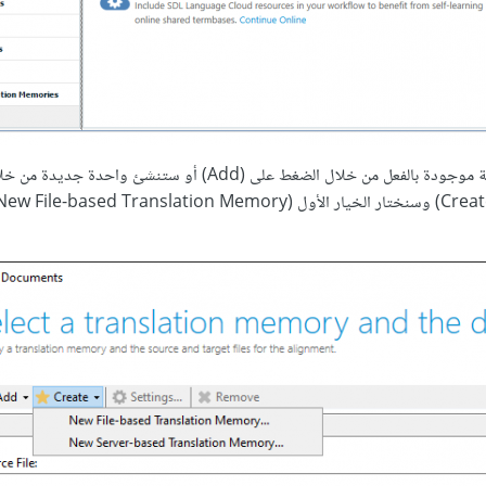
ستظهر لك نافذة ستختار منها أولًا ما إذا كنت ستضيف ذاكرة ترجمة موجودة بالفعل من خلال الضغط على (Add) أو ستنشئ واحدة جديد