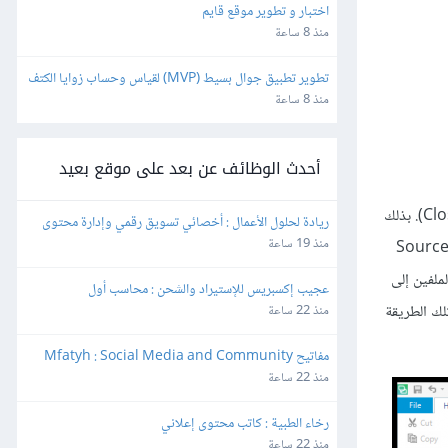
اختبار و تطوير موقع قايم
منذ 8 ساعة
تطوير تطبيق جوال بسيط (MVP) لقياس وحساب زوايا الكتف
منذ 8 ساعة
أحدث الوظائف عن بعد على موقع بعيد
Language) وهي اللغة التي ترغب في ترجمة الملف إليها-اخترت اللغة العربية-، ثم تضغط إنهاء (Finish) وتنتظر حتى يكتمل الإنشاء ثم تضغط إغلاق (Close). بذلك
ريادة لحلول الأعمال : أخصائي تسويق رقمي وإدارة محتوى
منذ 19 ساعة
ون لديك ذاكرة ترجمة جديدة وفارغة وستجد أنها قد أُضيفت تلقائيًا في نافذة المحاذاة التي لا تزال مفتوحة ويبقى عليك فقط إضافة الملف المصدر (Source
يم الملفين إلى
عجيب إكسبريس للإستيراد والشحن : محاسب أول
من عيوب تلك الطريقة
منذ 22 ساعة
مفاتيح Mfatyh : Social Media and Community 
Manager
منذ 22 ساعة
رخاء الطبية : كاتب محتوى إعلاني
منذ 22 ساعة