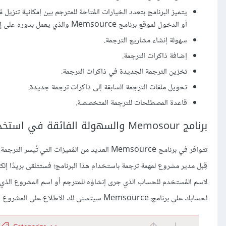
أو الدخول لموقع برنامج Memsource والذي يعمل بدوره على إحدى محركات البحث المتصلة بالإنترنت والتزامن السحابي.
سهولة إنشاء مشاريع الترجمة.
إضافة ذاكرات الترجمة.
تخزين الترجمة الجديدة في ذاكرات الترجمة.
تحويل ملفات الترجمة السابقة إلى ذاكرات ترجمة جديدة.
قاعدة المصطلحات للترجمة المتخصصة.
برنامج Memosour والسهولة الفائقة في استخدامه
تتوافر في برنامج Memsource العديد من المُميزات
قِبل مدير مشروع لمهمة ترجمة باستخدام هذا البرنامج؛ فستتلقى بريدًا إلكترو
لاسم المُستخدم للحساب الذي جرى إنشاؤه للمترجم أو اسم المشروع الذي س
لحسابك على برنامج Memsource سيتسنى لك الاطلاع على المشروع والمصادر المرفقة.