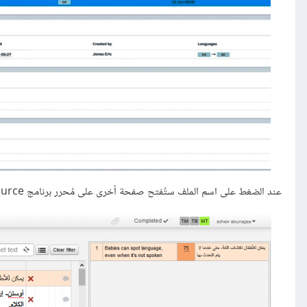
عند الضغط على اسم الملف ستُفتح صفحة أخرى على مُحرر برنامج Memsource المتصل بالإنترنت.