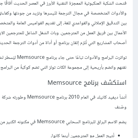
فتحت الشكبة العنكبوتية المعجزة التقنية الأبرز في العصر الحديث آفاقًا 
بين التدقيق الإملائي والقواعدي للغة، إلى تقديم القواميس العامة والمت
الأعمال بين فريق العمل من المترجمين. وبات الشغل الشاغل للمترجمين الا
أصحاب المشاريع التي تُلزم إتقان برنامج أو أداة من أدوات الترجمة الحديثة
تواترت البرامج 
ثقتهم وانضم بأريحية إلى مجموعة الكات تولز التي تضم كوكبةً من البرامج وا
استكشف برنامج Memsource
وصُنف
يضم الاسم البراق للبرنامج السحابي Memsource في مكنونه الكثير من الخصائص في قالب من البساطة والدقة المتناهية والتي منها:
تُتيح العمل مع المترجمين أينما كانوا،