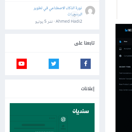
ثورة الذكاء الاصطناعي في تطوير
البرمجيات
0
Ahmed Hadi2 · نشر
5 يونيو
تابعنا على
إعلانات