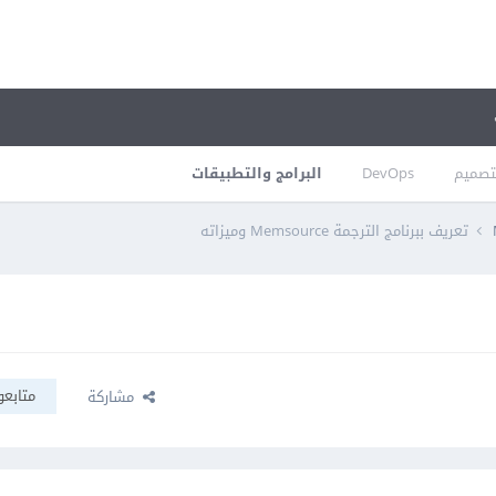
تصميم
DevOps
البرامج والتطبيقات
تعريف ببرنامج الترجمة Memsource وميزاته
متابعو
مشاركة