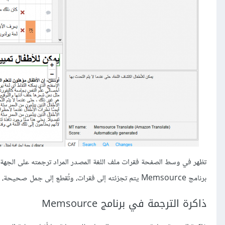
تظهر في وسط الصفحة فقرات ملف اللغة المصدر المراد ترجمته على الجهة الي
برنامج Memsource يتم تجزئته إلى فقرات، وتُقطع إلى جمل صحيحة، مثل: العناوين، والمحتوى، والقطع.
ذاكرة الترجمة في برنامج Memsource