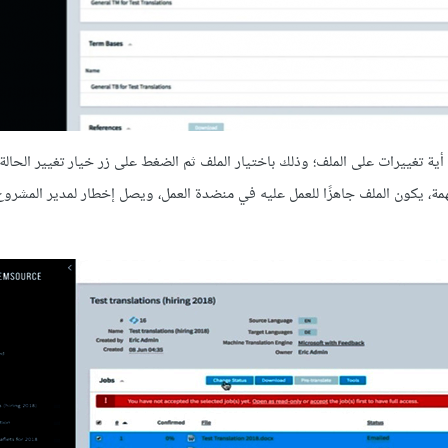
ة تغييرات على الملف؛ وذلك باختيار الملف ثم الضغط على زر خيار تغيير الحالة،
همة، يكون الملف جاهزًا للعمل عليه في منضدة العمل، ويصل إخطار لمدير المشروع