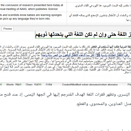
ُسرى، وتظهر فقرات اللغة الهدف المُترجم إليها في الجهة اليُمنى. إذ عند فتح م