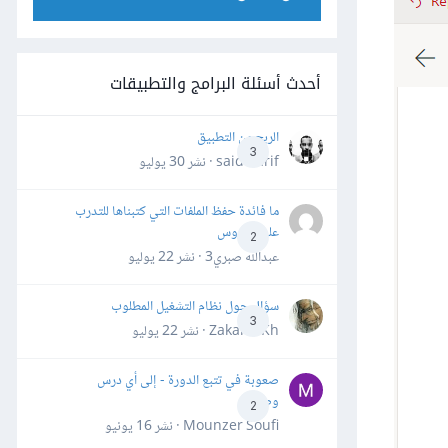
أحدث أسئلة البرامج والتطبيقات
الربح من التطبيق
3
said darif · نشر
30 يوليو
ما فائدة حفظ الملفات التي كتبناها للتدرب
على الدروس
2
عبدالله صبري3 · نشر
22 يوليو
سؤال حول نظام التشغيل المطلوب
3
Zakaria Kh · نشر
22 يوليو
صعوبة في تتبع الدورة - إلى أي درس
وصلت؟
2
Mounzer Soufi · نشر
16 يونيو