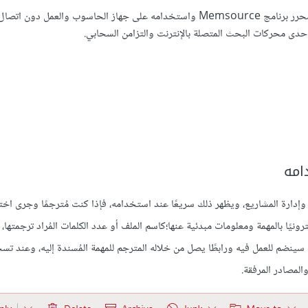
يتميز البرنامج بتعدد الخيارات المُتاحة للمترجم بين إمكانية تنزيل مُحرر برنامج Memsource واستخدامه على جهاز الحاسوب وال
 التي تُيسر الترجمة وإدارة المشاريع، ويظهر ذلك سريعًا عند استخدامه، فإذا كنت مُترجمًا وجرى ا
نيًا بالمهمة ومعلومات مبدئية عنها؛كاسم الملف أو عدد الكلمات المُراد ترجمتها، 
ينضم للعمل فيه ورابطًا يصل من خلاله المترجم للمهمة المُسندة إليه، وعند ت