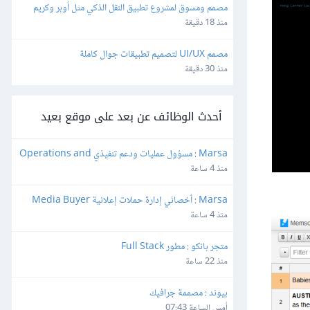
مصمم ومسوق لمشروع تطبيق النقل الذكي مثل أوبر وكريم
منذ 18 دقيقة
مصمم UI/UX لتصميم تطبيقات جوال كاملة
منذ 30 دقيقة
أحدث الوظائف عن بعد على موقع بعيد
Marsa : مسؤول عمليات ودعم تنفيذي Operations and 
Executive Support Lead
منذ 4 ساعة
Marsa : أخصائي إدارة حملات إعلانية Media Buyer
منذ 4 ساعة
متجر بانكو : مطور Full Stack
منذ 22 ساعة
بيوند : مصممة جرافيك
أمس الساعة 07:43