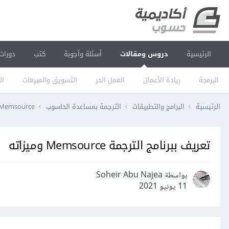
الرئيسية
دروس ومقالات
أسئلة وأجوبة
كتب
دورات
البرمجة
ريادة الأعمال
العمل الحر
التسويق والمبيعات
ال
الرئيسية
البرامج والتطبيقات
الترجمة بمساعدة الحاسوب
Memsource
تعريف ببرنامج الترجمة Memsource وميزاته
بواسطة Soheir Abu Najea
11 يونيو 2021