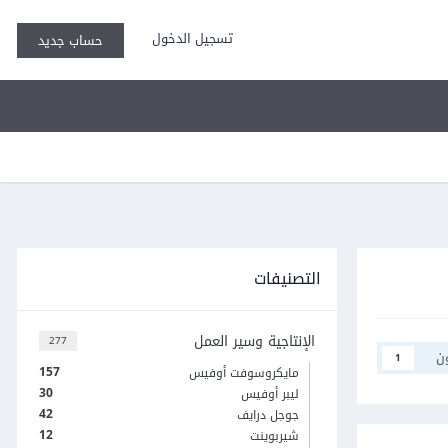
تسجيل الدخول
حساب جديد
التصنيفات
الإنتاجية وسير العمل
277
ن
1
157
مايكروسوفت أوفيس
30
ليبر أوفيس
42
جوجل درايف
12
شيربوينت