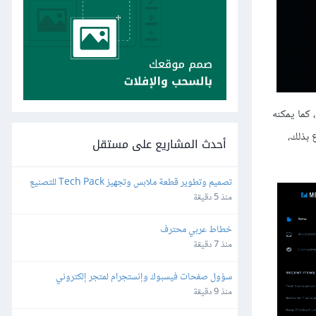
 كما يمكنه
 بذلك،
أحدث المشاريع على مستقل
تصميم وتطوير قطعة ملابس وتجهيز Tech Pack للتصنيع
منذ 5 دقيقة
خطاط عربي محترف
منذ 7 دقيقة
سؤول صفحات فيسبوك وإنستجرام لمتجر إلكتروني
منذ 9 دقيقة