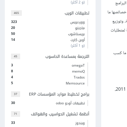
(و 2 أكثر)
لبرامج
تها، حيث ذاع صيت ما يُعرف بالترجمة بمُساعدة الحاسوب CAT tools، وتنوعت خصائصها ما
تطبيقات الويب
465
، وتوزيع
323
ووردبريس
20
ماجنتو
 لمتطلبات
50
بريستاشوب
14
أوبن كارت
(و 1 أكثر)
ريعًا ما كسب
الترجمة بمساعدة الحاسوب
45
3
omegaT
8
memoQ
4
Trados
5
Memsource
أنشأ ديفيد كانيك في العام 2010 برنامج Memsource وطورته شركة Memsource التشيكية وأُطلقت سحابة Memsource لاستخدام العامة عام 2011،
برامج تخطيط موارد المؤسسات ERP
37
30
تطبيقات أودو odoo
أنظمة تشغيل الحواسيب والهواتف
71
33
ويندوز