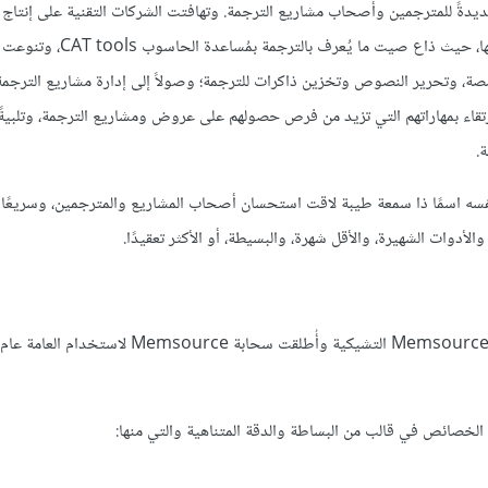
جديدةً للمترجمين وأصحاب مشاريع الترجمة. وتهافتت الشركات التقنية على إنتاج ا
والأدوات المتخصصة في مجال الترجمة لتُيسرها وتزيد من جودتها وكفاء
خصصة، وتحرير النصوص وتخزين ذاكرات للترجمة؛ وصولاً إلى إدارة مشاريع الترجمة
رتقاء بمهاراتهم التي تزيد من فرص حصولهم على عروض ومشاريع الترجمة، وتلبيةً
.
والأدوات تباعًا حتى جاء برنامج Memsource ليُسطر لنفسه اسمًا ذا سمعة طيبة لاقت استحسان أصحاب المشاريع والمترجمين، وس
لأدوات الشهيرة، والأقل شهرة، والبسيطة، أو الأكثر تعقيدًا.