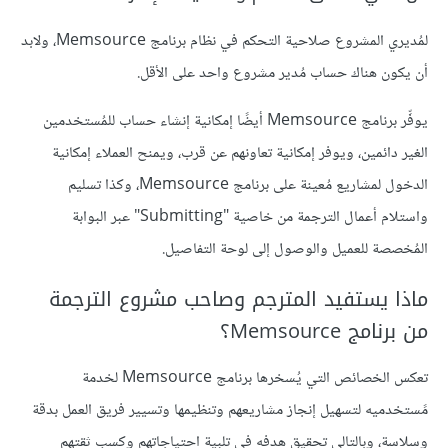
لمُديري المشروع صلاحية التحكم في نظام برنامج Memsource، ولابد
أن يكون هناك حساب مُدير مشروع واحد على الأقل.
يوفِّر برنامج Memsource أيضًا إمكانية إنشاء حساب للمُستخدمين
الغير دائمين، ويوفر إمكانية تعاونهم عن قرب، ويمنح العملاء إمكانية
الدخول لمشاريع مُعينة على برنامج Memsource، وكذا تسليم
واستلام أعمال الترجمة من خاصية "Submitting" عبر البوابة
المُخصصة للعميل والوصول إلى لوحة التفاصيل.
ماذا يستفيد المترجم وصاحب مشروع الترجمة
من برنامج Memsource؟
تعكس الخصائص التي يُسخرها برنامج Memsource لخدمة
مًستخدميه لتسهيل إنجاز مشاريعهم وتنظيمها وتسيير فريق العمل بدقة
وسلاسة، وبالتالي تحقيق هدفه في تلبية احتياجاتهم وكسب ثقتهم