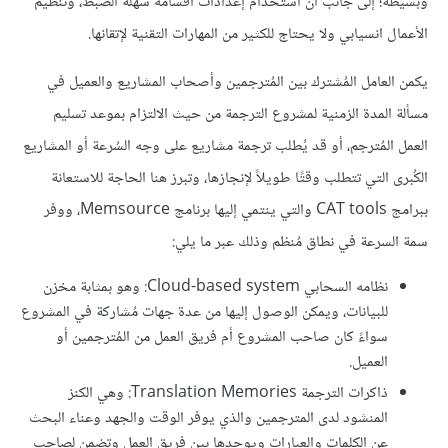
وبسيطة؛ إلى جانب أنّ استخدام إعدادات أقسامه سهلة الضبط، وتنظيم
الأعمال انسيابي ولا يحتاج للكثير من المهارات التقنية لإتقانها.
يكمن العامل المُشترك بين المُترجمين وأصحاب المشاريع والعميل في
مسألة المدة الزمنية لمشروع الترجمة من حيث الالتزام بموعد تسليم
العمل المُترجم، أو قد يُطلب ترجمة مشاريع على وجه السُرعة أو المشاريع
الكُبرى التي تتطلب وقتًا طويلاً لإنجازها، وتبرز هنا الحاجة للاستعانة
ببرامج CAT tools والتي ينتمي إليها برنامج Memsource، ووفر
سمة السرعة في نطاق مُنظم وذلك عبر ما يلي:
نظامه السحابي Cloud-based system: وهو بمثابة مخزن
للبيانات، ويمكن الوصول إليها من عدة جهات مُشاركة في المشروع
سواءً كان صاحب المشروع أم فريق العمل من المُترجمين أو
العميل.
ذاكرات الترجمة Translation Memories: وهي الكنز
المنشود لدى المترجمين والذي يوفر الوقت والجهد وعناء البحث
عن الكلمات والعبارات ويوحدها بين فريق العمل وتضمن لصاحب