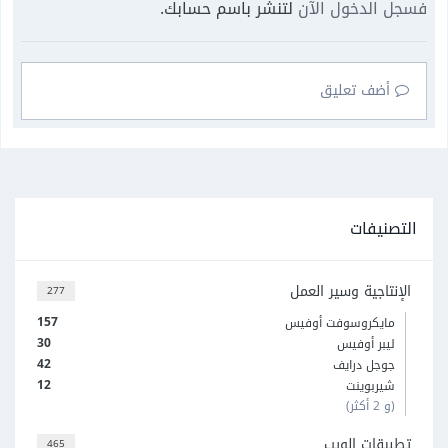
فسجل الدخول الآن
لتنشر باسم حسابك.
أضف تعليق
التصنيفات
الإنتاجية وسير العمل
277
157
مايكروسوفت أوفيس
30
ليبر أوفيس
42
جوجل درايف
12
شيربوينت
(و 2 أكثر)
تطبيقات الويب
465