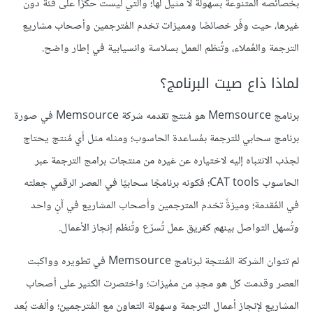
بخصائصه المتنوعة بسهولة لا مثيل لها؛ والتي ليست حكرًا على فئة دون
غيرها، حيث وفّر خصائصًا ومميزات تخدم المُترجمين وأصحاب مشاريع
الترجمة والعُملاء، وتُنظم العمل بسلاسة وانسيابية في إطار واضح.
لماذا ذاع صيت البرنامج؟
برنامج Memsource هو مُنتج تقدمه شركة Memsource في صورة
برنامج سحابي للترجمة بمُساعدة الحاسوب؛ ومثله مثل أي مُنتج يحتاج
لجذب الانتباه إليه لاختياره عن غيره من منتجات برامج الترجمة عبر
الحاسوب CAT tools؛ فكونه برنامجًا سحابيًا في العصر الرقمي جعلته
في المُقدمة؛ وميزةً تخدم المترجمين وأصحاب المشاريع في آنٍ واحد
وتُسهل التواصل بينهم كفريق عمل تُسرّع وتُنظم إنجاز الأعمال.
لم تتوان الشركة المُنتجة لبرنامج Memsource في تطويره وواكبت
العصر وقدمت كل هو مجدِ من ممُيزات؛ واختصرت الكثير على أصحاب
المشاريع لإنجاز أعمال الترجمة وسهولة التعاون مع المُترجمين؛ وألغت بُعد