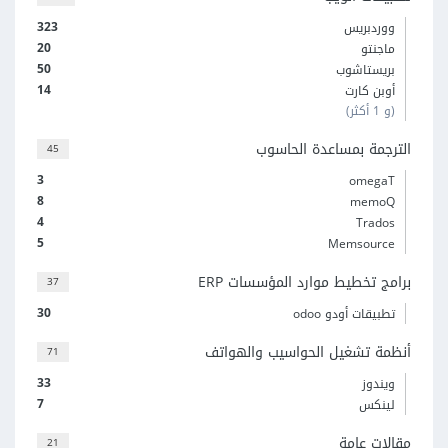
323
ووردبريس
20
ماجنتو
50
بريستاشوب
14
أوبن كارت
(و 1 أكثر)
الترجمة بمساعدة الحاسوب
45
3
omegaT
8
memoQ
4
Trados
5
Memsource
برامج تخطيط موارد المؤسسات ERP
37
30
تطبيقات أودو odoo
أنظمة تشغيل الحواسيب والهواتف
71
33
ويندوز
7
لينكس
مقالات عامة
21