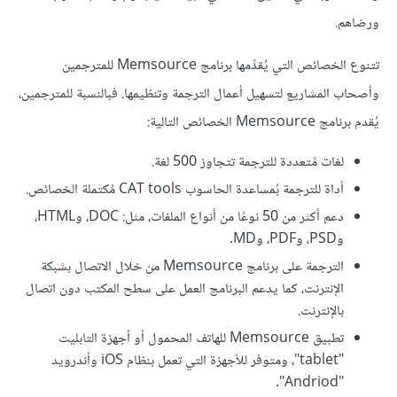
ورضاهم.
تتنوع الخصائص التي يُقدِّمها برنامج Memsource للمترجمين
وأصحاب المشاريع لتسهيل أعمال الترجمة وتنظيمها. فبالنسبة للمترجمين،
يُقدم برنامج Memsource الخصائص التالية:
لغات مًتعددة للترجمة تتجاوز 500 لغة.
أداة للترجمة بُمساعدة الحاسوب CAT tools مُكتملة الخصائص.
دعم أكثر من 50 نوعًا من أنواع الملفات، مثل: DOC، وHTML،
وPSD، وPDF، وMD.
الترجمة على برنامج Memsource من خلال الاتصال بشبكة
الإنترنت، كما يدعم البرنامج العمل على سطح المكتب دون اتصال
بالإنترنت.
تطبيق Memsource للهاتف المحمول أو أجهزة التابليت
"tablet"، ومتوفر للأجهزة التي تعمل بنظام iOS وأندرويد
"Andriod".