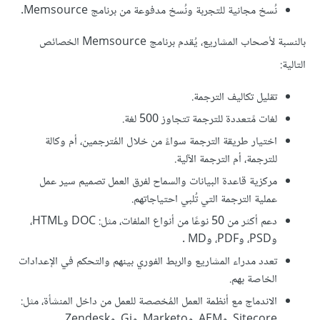
نُسخ مجانية للتجربة ونُسخ مدفوعة من برنامج Memsource.
بالنسبة لأصحاب المشاريع، يُقدم برنامج Memsource الخصائص
التالية:
تقليل تكاليف الترجمة.
لغات مًتعددة للترجمة تتجاوز 500 لغة.
اختيار طريقة الترجمة سواءً من خلال المُترجمين، أم وكالة
للترجمة، أم الترجمة الآلية.
مركزية قاعدة البيانات والسماح لفرق العمل تصميم سير عمل
عملية الترجمة التي تُلبي احتياجاتهم.
دعم أكثر من 50 نوعًا من أنواع الملفات، مثل: DOC وHTML،
وPSD، وPDF، وMD .
تعدد مدراء المشاريع والربط الفوري بينهم والتحكم في الإعدادات
الخاصة بهم.
الاندماج مع أنظمة العمل المُخصصة للعمل من داخل المنشأة، مثل:
Sitecore، وAEM، وMarketo، وGi، وZendesk،