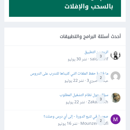
أحدث أسئلة البرامج والتطبيقات
الربح من التطبيق
3
said darif · نشر
30 يوليو
ما فائدة حفظ الملفات التي كتبناها للتدرب على الدروس
2
عبدالله صبري3 · نشر
22 يوليو
سؤال حول نظام التشغيل المطلوب
3
Zakaria Kh · نشر
22 يوليو
صعوبة في تتبع الدورة - إلى أي درس وصلت؟
2
Mounzer Soufi · نشر
16 يونيو