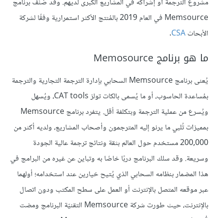
مشروع الترجمة أو إشراكه في المشاريع الكُبرى لديهم. وقد صُنّف برنامج
Memsource في العام 2019 بالمُنتج الأكثر استمرارية وفقًا لشركة
الأبحاث
CSA
.
ما هو برنامج Memosource
يُعنى برنامج Memsource السحابي بإدارة الترجمة التجارية والترجمة
بمُساعدة الحاسوب، أو ما يُسمى بالكات تولز CAT tools، ويُسهل
ويُسرع من عملية الترجمة وبتكلفة أقل. يتفرد برنامج Memsource
بمميزات تُلبي ما يرنو إليه المترجمون وأصحاب المشاريع، ولديه أكثر من
200,000 مستخدم حول العالم بثقة ونتائج ترجمة عالية الجودة
وسريعة. وقد سلك البرنامج دربًا خاصًا به وتباين عن غيره من البرامج في
هذا المضمار بنظامه السحابي الذي يُتيح خيارين عند استخدامه؛ أولهما
عبر موقعه المتصل بالإنترنت أو العمل على سطح المكتب ودون اتصال
بالإنترنت، حيث طورت شركة Memsource التقنيّة البرنامج ومضت