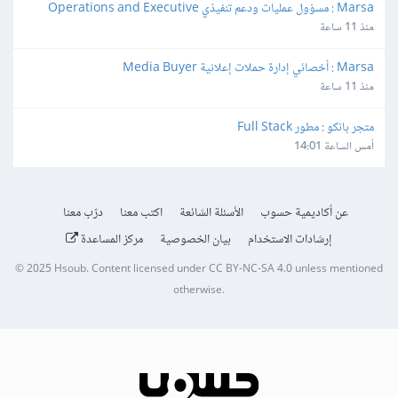
Marsa : مسؤول عمليات ودعم تنفيذي Operations and Executive 
Support Lead
منذ 11 ساعة
Marsa : أخصائي إدارة حملات إعلانية Media Buyer
منذ 11 ساعة
متجر بانكو : مطور Full Stack
أمس الساعة 14:01
عن أكاديمية حسوب
الأسئلة الشائعة
اكتب معنا
درّب معنا
إرشادات الاستخدام
بيان الخصوصية
مركز المساعدة
© 2025
Hsoub
.
Content licensed under
CC BY-NC-SA 4.0
unless mentioned
otherwise.