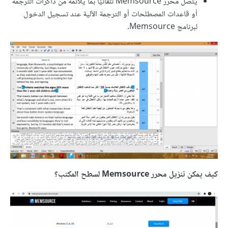
يتصل محرر Memsource تلقائيًا بما يلائمه من ذاكرات الترجمة
أو قاعدات المصطلحات أو الترجمة الآلية عند تسجيل الدخول
لبرنامج Memsource.
كيف يمكن تنزيل محرر Memsource لسطح المكتب؟