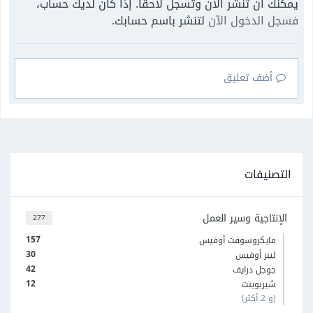
يمكنك أن تنشر الآن وتسجل لاحقًا. إذا كان لديك حساب،
فسجل الدخول الآن
لتنشر باسم حسابك.
أضف تعليق
التصنيفات
الإنتاجية وسير العمل
277
157
مايكروسوفت أوفيس
30
ليبر أوفيس
42
جوجل درايف
12
شيربوينت
(و 2 أكثر)