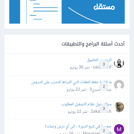
أحدث أسئلة البرامج والتطبيقات
الربح من التطبيق
3
said darif · نشر
30 يوليو
ما فائدة حفظ الملفات التي كتبناها للتدرب على الدروس
2
عبدالله صبري3 · نشر
22 يوليو
سؤال حول نظام التشغيل المطلوب
3
Zakaria Kh · نشر
22 يوليو
صعوبة في تتبع الدورة - إلى أي درس وصلت؟
2
Mounzer Soufi · نشر
16 يونيو