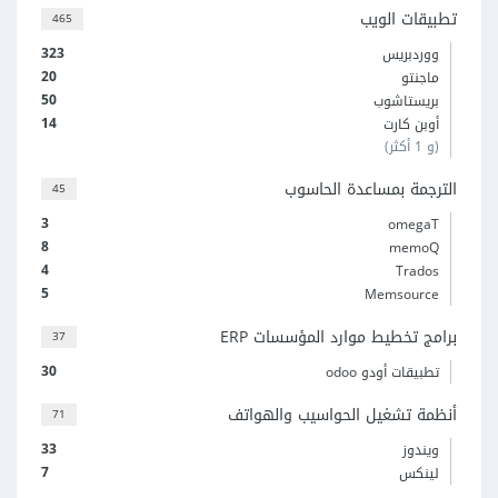
تطبيقات الويب
465
323
ووردبريس
20
ماجنتو
50
بريستاشوب
14
أوبن كارت
(و 1 أكثر)
الترجمة بمساعدة الحاسوب
45
3
omegaT
8
memoQ
4
Trados
5
Memsource
برامج تخطيط موارد المؤسسات ERP
37
30
تطبيقات أودو odoo
أنظمة تشغيل الحواسيب والهواتف
71
33
ويندوز
7
لينكس