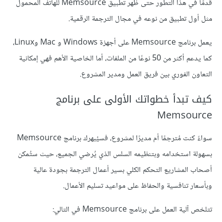
قُدمًا في هذا التطور حتى ظهر تطبيق Memsource للهاتف المحمول
مثل أول تطبيق من نوعه في مجال الترجمة الرقمية.
يعمل برنامج Memsource على أجهزة Windows و Mac وLinux،
كما يدعم أكثر من 50 نوعًا من الملفات، أما الخاصية الأهم فهي إمكانية
التعاون الفوري بين فريق العمل ومدير المشروع.
كيف تبدأ خطواتك الأولى على برنامج
Memsource
سواءً كنت مُترجمًا أم مديرًا لمشروع، فسيُبهرك برنامج Memsource
بسهولة استخدامه وبتنظيمه السلس الذي يُرضي الجميع، حيث ستُمكن
أصحاب المشاريع التحكم الكلي بسير أعمال الترجمة بجودة عالية
وبأسعار تنافسية والحفاظ على مواعيد تسليم الأعمال.
تتلخص آلية العمل على برنامج Memsource في التالي: