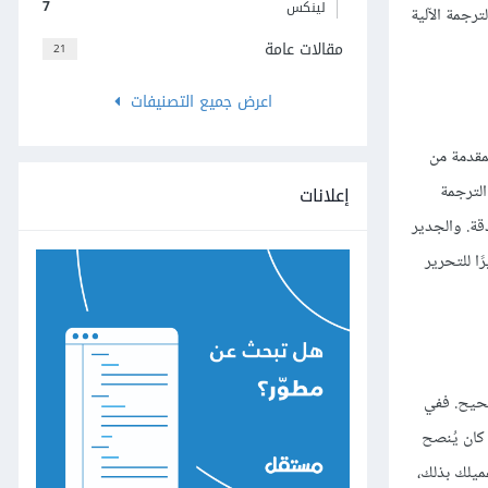
7
لينكس
رجمة الآلية
مقالات عامة
21
اعرض جميع التصنيفات
لمقدمة من
 الترجمة
إعلانات
قة. والجدير
كما أن المنظمة الدولية للمعايير ISO قد أرست معاييرًا للتحرير
صحيح. ففي
كان يُنصح
ميلك بذلك،