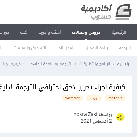
الرئيسية
دروس ومقالات
أسئلة وأجوبة
كتب
دورات
البرمجة
ريادة الأعمال
العمل الحر
التسويق والمبيعات
ال
الرئيسية
البرامج والتطبيقات
الترجمة بمساعدة الحاسوب
كيفية إجراء تح
كيفية إجراء تحرير لاحق احترافي للترجمة الآلية باس
cat tools
ترجمة
wordfast
بواسطة Yosra Zaki
2 أغسطس 2021