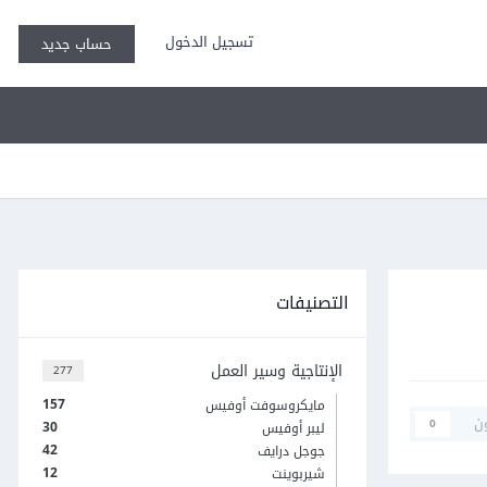
تسجيل الدخول
حساب جديد
التصنيفات
الإنتاجية وسير العمل
277
157
مايكروسوفت أوفيس
ن
0
30
ليبر أوفيس
42
جوجل درايف
12
شيربوينت