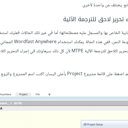
ناتج يختلف من واحدة لأخرى.
سحابية الخاص بها والمسجل عليه مصطلحاتها؛ أما في غير تلك الحالات فعليك استخ
المتوفرة لديك، وإذا لم تكن لديك أدوات مثل أحد برامج Cat Tools م
دائمًا استخدام أحد برامج الترجمة بمساعدة الحاسوب Cat Tools في التحرير اللاحق للترجمة الآلية MTPE لأن كل ذلك سيعاونك في
ثم سجل الدخول ثم اضغط على قائمة مشروع Project بأعلى اليسار، اكتب اسم المشروع