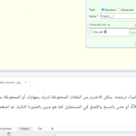
لمراد ترجمته. يمكن الاختيار من الملفات المحفوظة لديك بجهازك، أو المحفوظة 
Google Drive، أو دروب بوكس DropBox، أو وان درايف One Drive، أو حتى بالنسخ واللصق في المستطيل كما هو مبين بالصورة التالية، ثم 