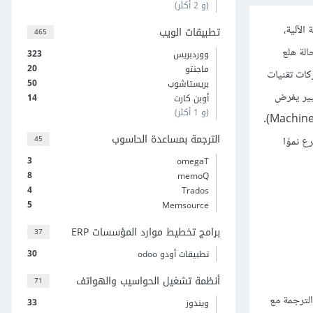
(و 2 أكثر)
الآلية،
تطبيقات الويب
465
الة هلع
323
ووردبريس
20
ماجنتو
ركات تقنيات
50
بريستاشوب
يير يفرض
14
أوبن كارت
(و 1 أكثر)
على من يعمل في هذا المجال تعلم عدة مهارات من أهمها: مهارات التحرير اللاحق للترجمة الآلية MTPE (اختصارًا للعبارة Machine Translation Post-editing).
الترجمة بمساعدة الحاسوب
45
 نموًا
3
omegaT
8
memoQ
4
Trados
5
Memsource
برامج تخطيط موارد المؤسسات ERP
37
30
تطبيقات أودو odoo
أنظمة تشغيل الحواسيب والهواتف
71
لترجمة مع
33
ويندوز