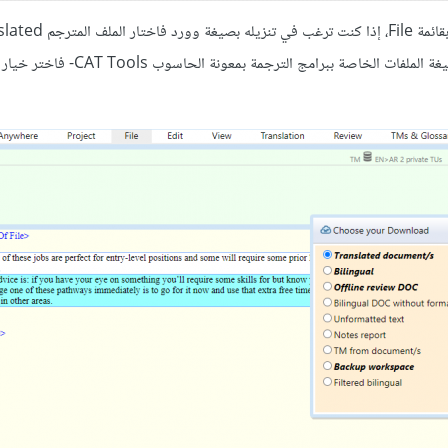
وأخيرًا بعد انتهائك من تحرير كامل الملف يمكنك تنزيله من Download بقائمة File
document، أما إذا كنت ترغب في أن تكون صيغة الملف Xliff -وهي صيغة الملفات الخاصة