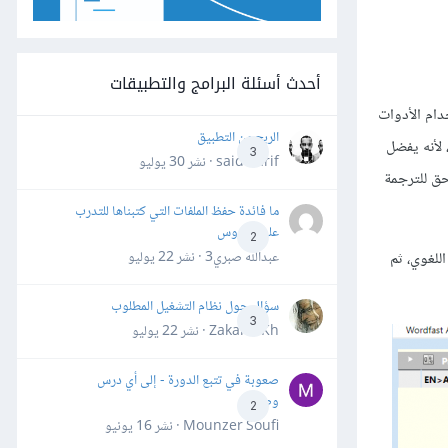
أحدث أسئلة البرامج والتطبيقات
دام الأدوات
الربح من التطبيق
دفوعة الثمن، ففي هذه الحالة يمكنك استخدام Wordfast Anywhere المجاني، لأنه يفضل
3
said darif · نشر
30 يوليو
 إجراء التحرير اللاحق للترجمة
ما فائدة حفظ الملفات التي كتبناها للتدرب
على الدروس
2
عبدالله صبري3 · نشر
22 يوليو
 والزوج اللغوي، ثم
سؤال حول نظام التشغيل المطلوب
3
Zakaria Kh · نشر
22 يوليو
صعوبة في تتبع الدورة - إلى أي درس
وصلت؟
2
Mounzer Soufi · نشر
16 يونيو