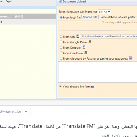
سيظهر لك النص المراد ترجمته مقسمًا في عدة صفوف أو خلايا فوق بعضها البعض، وهنا انقر على "M
ة التحرير لكامل الملف.