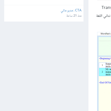
، إذا كنت ترغب في تنزيله بصيغة وورد فاختار الملف المترجم Translated
CTA : مدير مالي
 ببرامج الترجمة بمعونة الحاسوب CAT Tools- فاختر خيار ثنائي اللغة
منذ 21 ساعة