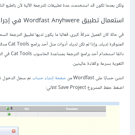
ولكن بعدما تكون قد استخدمت عدة تطبيقات للترجمة الآلية لأن بالطبع ال
استعمال تطبيق Wordfast Anyhwere في إجراء تحرير لاحق للترجمة الآلية
في حالة كان العميل شركةً كبرى، فغالبًا ما يكون لديها تطبيق الترجمة ال
اللغوية بسرعة وكفاءة عاليتين.
انشئ حسابًا على Wordfast من
صفحة إنشاء حساب
اضغط حفظ المشروع Save Project كالآتي: