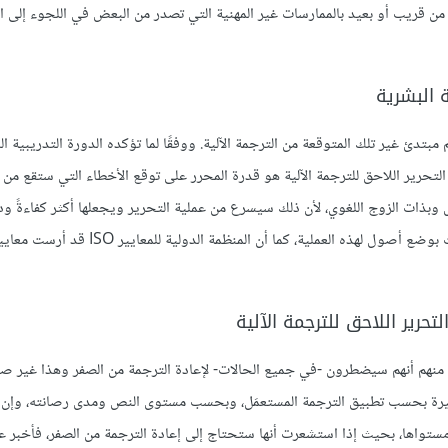
 من قريب أو بعيد بالممارسات غير المهنية التي تصدر من البعض في اللجوء إلى الت
ة البشرية
بتدئ غير تلك المتوقعة من الترجمة الآلية. ووفقًا لما تؤكده الدورة التدريبية ا
م مهارة في التحرير اللاحق للترجمة الآلية هو قدرة المحرر على توقع الأخطاء التي ستقع من
 وبذات الزوج اللغوي، لأن ذلك سيسرع من عملية التحرير ويجعلها أكثر كفاءةً ود
بالذكر، أن شركات الترجمة ومراكز التدريب على المهارات اللغوية قد اهتمت بوضع أصول لهذه العملية، 
حرير اللاحق للترجمة الآلية
ا منهم أنهم سيضطرون -في جميع الحالات- لإعادة الترجمة من الصفر وهذا غير 
 كثيرة بحسب تطبيق الترجمة المستعمَل، وبحسب مستوى النص ومدى رصانته، وإن 
مستواها، بحيث إذا استشعرت أنها ستحتاج إلى إعادة الترجمة من الصفر، فأخبر ع