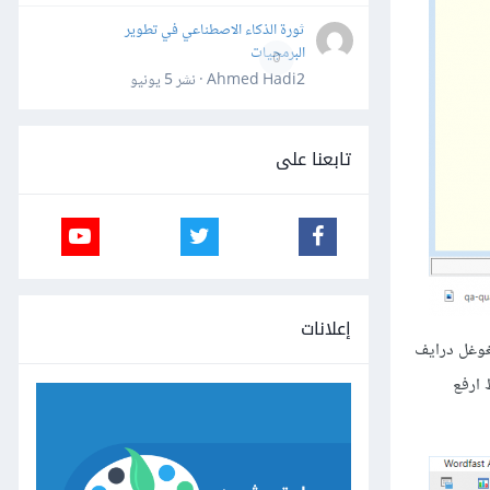
ثورة الذكاء الاصطناعي في تطوير
البرمجيات
0
Ahmed Hadi2 · نشر
5 يونيو
تابعنا على
إعلانات
بغوغل درايف
اضغط ارفع