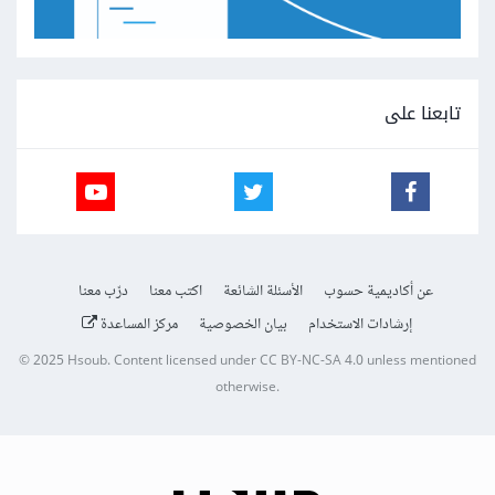
تابعنا على
عن أكاديمية حسوب
الأسئلة الشائعة
اكتب معنا
درّب معنا
إرشادات الاستخدام
بيان الخصوصية
مركز المساعدة
© 2025
Hsoub
.
Content licensed under
CC BY-NC-SA 4.0
unless mentioned
otherwise.