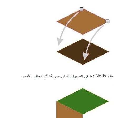
حرّك Nods كما في الصورة للأسفل حتى تُشكّل الجانب الأيسر