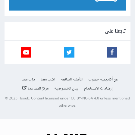
تابعنا على
عن أكاديمية حسوب
الأسئلة الشائعة
اكتب معنا
درّب معنا
إرشادات الاستخدام
بيان الخصوصية
مركز المساعدة
© 2025
Hsoub
.
Content licensed under
CC BY-NC-SA 4.0
unless mentioned
otherwise.