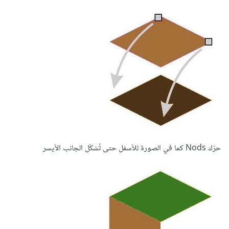
حرّك Nods كما في الصورة للأسفل حتى تُشكّل الجانب الأيسر