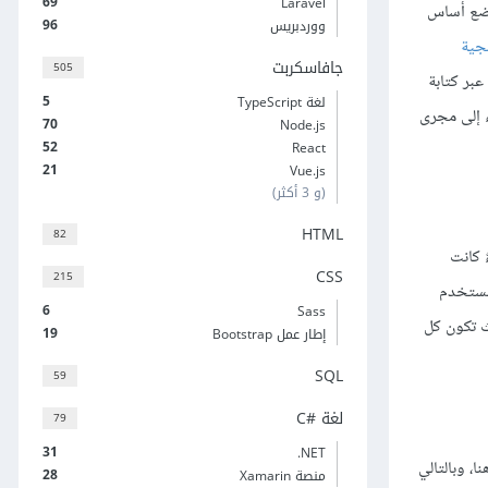
69
Laravel
ضع أساس
96
ووردبريس
مجية
جافاسكربت
505
عبر كتابة
5
لغة TypeScript
فةً لكيفية طباعة الأخطاء إلى مجرى
70
Node.js
52
React
21
Vue.js
(و 3 أكثر)
HTML
82
دام البحث بنمط عدم حساسية حالة الحروف case-insensitive (سواءٌ كانت
CSS
215
لمستخدم
6
Sass
ث تكون كل
19
إطار عمل Bootstrap
SQL
59
لغة C#‎
79
31
‎.NET
ا، وبالتالي
28
منصة Xamarin