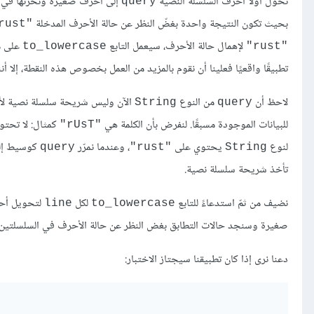
نحوّل أولًا أحرف السلسلة النصية
إلى أحرف صغيرة ونخزّنها في 
query
بحيث تكون النتيجة واحدة بغضّ النظر عن حالة الأحرف المدخلة
"rust"
لإهمال حالة الأحرف، سيعمل التابع
to_lowercase
"rust"
تطبيقًا واقعيًا فعلينا أن نقوم بالمزيد من العمل بخصوص هذه النقطة، إلا أ
لاحظ أن
من النوع
الآن وليس شريحة سلسلة نصية لأن
String
query
للبيانات الموجودة مسبقًا. لنفرض بأن الكلمة هي
كمثال: لا تحت
"rUsT"
لنوع
يحتوي على
، وعندما نمرّر
كوسيط إلى
query
"rust"
String
تأخذ شريحة سلسلة نصية.
نضيف من ثمّ استدعاءً للتابع
لكل
لتحويل أحر
line
to_lowercase
صغيرة وسنجد حالات التطابق بغض النظر عن حالة الأحرف في السلسلتين 
دعنا نرى إذا كان تطبيقنا سيجتاز الاختبار: