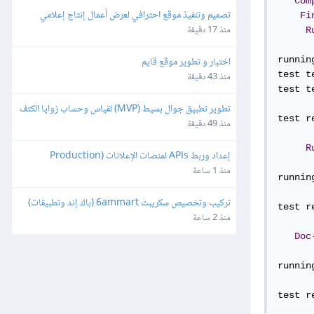
Com
تصميم وتنفيذ موقع احترافي لعرض أعمال إنتاج إعلامي
Fi
منذ 17 دقيقة
R
اختبار و تطوير موقع قايم
runnin
test t
منذ 43 دقيقة
test t
تطوير تطبيق جوال بسيط (MVP) لقياس وحساب زوايا الكتف
test r
منذ 49 دقيقة
R
إعداد وربط APIs لمنصات الإعلانات (Production 
Ready)
منذ 1 ساعة
runnin
تركيب وتخصيص سكريبت 6ammart (باك إند وتطبيقات) 
test r
ورفعه على السيرفر والمتجر
منذ 2 ساعة
Doc
runnin
test r