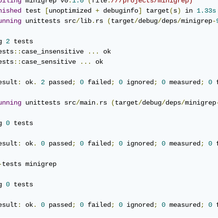
piling
 minigrep v0
.
1.0
(
file
:
///projects/minigrep)
nished
 test 
[
unoptimized 
+
 debuginfo
]
 target
(
s
)
 in 
1.33s
unning
 unittests src
/
lib
.
rs 
(
target
/
debug
/
deps
/
minigrep
-
g 
2
 tests

ests
::
case_insensitive 
...
 ok

ests
::
case_sensitive 
...
 ok

esult
:
 ok
.
2
 passed
;
0
 failed
;
0
 ignored
;
0
 measured
;
0
 
unning
 unittests src
/
main
.
rs 
(
target
/
debug
/
deps
/
minigrep
g 
0
 tests

esult
:
 ok
.
0
 passed
;
0
 failed
;
0
 ignored
;
0
 measured
;
0
 
-
tests minigrep

g 
0
 tests

esult
:
 ok
.
0
 passed
;
0
 failed
;
0
 ignored
;
0
 measured
;
0
 