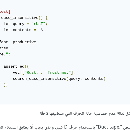
test]
 case_insensitive
()
{
  let query 
=
"rUsT"
;
  let contents 
=
"
fast
,
 productive
.
hree
.
me
.
";
  assert_eq
!(
      vec
![
"Rust:"
,
"Trust me."
],
      search_case_insensitive
(
query
,
 contents
)
);
القديم أيضًا، وأضفنا سطرًا جديدًا للنص ".Duct tape" باستخدام حرف D كبير، والذي يجب ألا يطابق ا