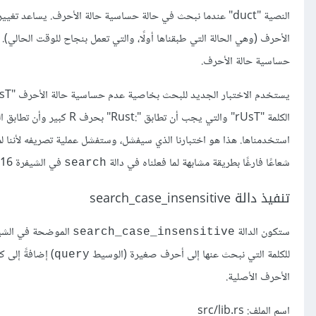
النصية "duct" عندما نبحث في حالة حساسية حالة الأحرف. يساعد 
الأحرف (وهي الحالة التي طبقناها أولًا، والتي تعمل بنجاح للوقت الحالي
حساسية حالة الأحرف.
يستخدم الاختبار الجديد للبحث بخاصية عدم حساسية حالة الأحرف "rUsT" مثل كلمة بحث، لذلك سنُضيف في الدالة
استخدمناها. هذا هو اختبارنا الذي سيفشل، وستفشل عملية تصريفه لأننا لم 
شعاعًا فارغًا بطريقة مشابهة لما فعلناه في دالة
في الشيفرة 16 حتى نستطيع تصريف الاختبار ورؤية أنه يفشل فعلًا.
search
تنفيذ دالة search_case_insensitive
ستكون الدالة
الموضحة في الشيفرة 21 مماثلة تقريبً
search_case_insensitive
للكلمة التي نبحث عنها إلى أحرف صغيرة (الوسيط
) إضافةً إلى 
query
الأحرف الأصلية.
اسم الملف: src/lib.rs