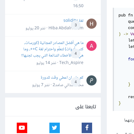
16:50
pub fn
لغة solidity
    qu
3
Hiba Abdalrheem · نشر
20 يوليو
    co
)
->
V
    le
ما هي أفضل المصادر المجانية (كورسات،
    le
كتب، أدوات) لتعلّم واحترام لغة C++، وما
4
هي أهم الأخطاء الشائعة التي يجب تجنبها؟
fo
Tech_Aspire · نشر
14 يوليو
      
كم علي ان اعطي وقت للدورة
4
محمد سداتي صامد2 · نشر
7 يوليو
}
}
تابعنا على
نتهما