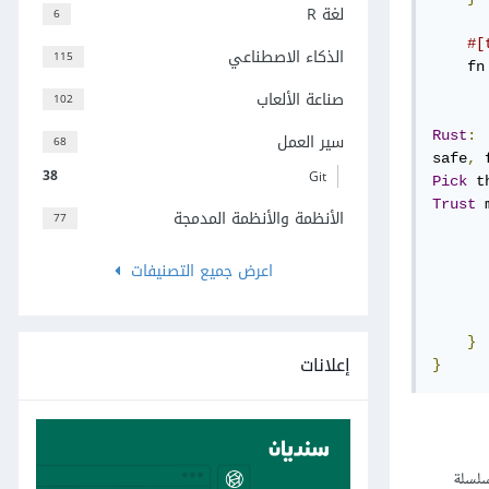
لغة R
6
#[
الذكاء الاصطناعي
115
    fn
      
صناعة الألعاب
102
      
Rust
:
سير العمل
68
safe
,
 
38
Git
Pick
 t
Trust
 
الأنظمة والأنظمة المدمجة
77
      
اعرض جميع التصنيفات
      
      
}
إعلانات
}
ستعلام السلسلة