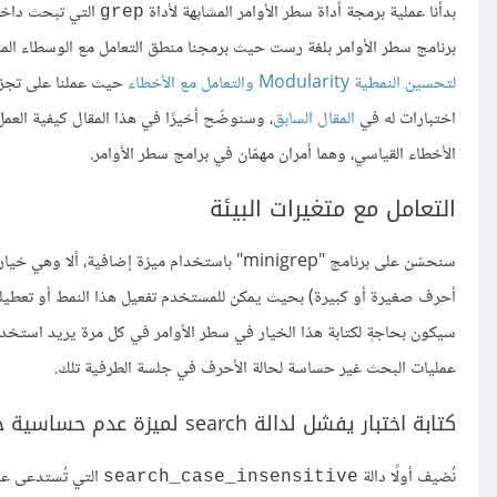
بدأنا عملية برمجة أداة سطر الأوامر المشابهة لأداة
التي تبحث داخل
grep
برنامج سطر الأوامر بلغة رست حيث برمجنا منطق التعامل مع الوسطاء المر
لتحسين النمطية Modularity والتعامل مع الأخطاء
حيث عملنا على تجزئة 
اختبارات له في
المقال السابق
الأخطاء القياسي، وهما أمران مهمّان في برامج سطر الأوامر.
التعامل مع متغيرات البيئة
أحرف صغيرة أو كبيرة) بحيث يمكن للمستخدم تفعيل هذا النمط أو تعطيله ب
سيكون بحاجةٍ لكتابة هذا الخيار في سطر الأوامر في كل مرة يريد استخد
عمليات البحث غير حساسة لحالة الأحرف في جلسة الطرفية تلك.
كتابة اختبار يفشل لدالة search لميزة عدم حساسية حالة الأحرف
نُضيف أولًا دالة
التي تُستدعى عندم
search_case_insensitive