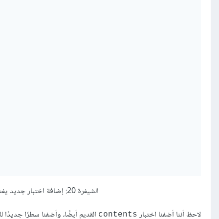
الشيفرة 20: إضافة اختبار جديد يفشل لدالة عدم حساسية حالة الحرف التي سنضيفها لاحقًا
لاحظ أننا أضفنا اختبار
contents