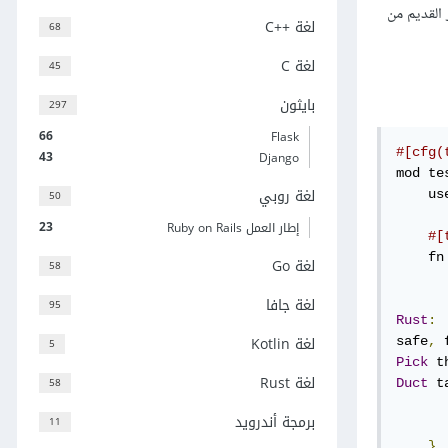
القديم من
لغة C++‎
68
لغة C
45
بايثون
297
66
Flask
#[cfg(
43
Django
mod te
لغة روبي
50
    us
23
إطار العمل Ruby on Rails
#[
    fn
لغة Go
58
      
      
لغة جافا
95
Rust
:
لغة Kotlin
safe
,
 
5
Pick
 t
لغة Rust
58
Duct
 t
برمجة أندرويد
11
      
}