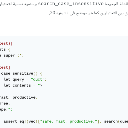
لدالة الجديدة
وسنعيد تسمية الاختبار 
search_case_insensitive
 بين الاختبارين كما هو موضح في الشيفرة 20.
test)]
sts 
{
e super
::*;
test]
 case_sensitive
()
{
  let query 
=
"duct"
;
  let contents 
=
"
fast
,
 productive
.
hree
.
ape
.
";
  assert_eq
!(
vec
![
"safe, fast, productive."
],
 search
(
que