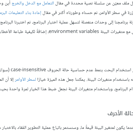
 ملف معيّن عن سلسلة نصية محددة في مقال
التعامل مع الدخل والخرج
أين و
ّرة في سطر الأوامر، ثم حسناه وطورناه أكثر في مقال
إعادة بناء التعليمات البر
برنامجنا إلى وحدات منفصلة لتسهل عملية اختبار البرنامج، ثم اختبرنا البرنامج 
، وسنوضّح أخيرًا في هذا المقال كيفية العمل مع متغيرات البيئة environment variables، إضا
سنحسّن على برنامج "minigrep" باستخدام ميزة إضافية، ألا وهي خيار استخ
استخدام متغيرات البيئة. يمكننا جعل هذه الميزة خيارًا
لسطر الأوامر
إلا أن ا
ام البرنامج، وباستخدام متغيرات البيئة نجعل ضبط هذا الخيار لمرة واحدة بحي
ا يكون لمتغير البيئة قيمةً ما، وسنستمر باتباع عملية التطوير المُقاد بالاختبار هن