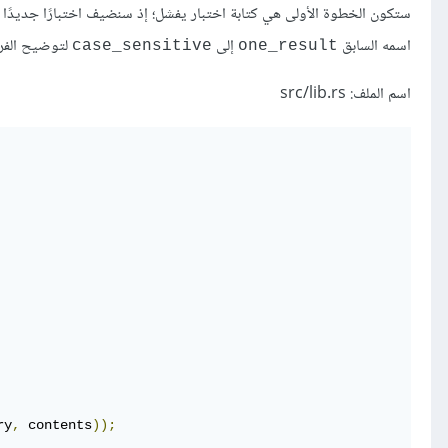
ستكون الخطوة الأولى هي كتابة اختبار يفشل؛ إذ سنضيف اختبارًا جديدًا ل
اسمه السابق
إلى
لتوضيح الفرق
case_sensitive
one_result
اسم الملف: src/lib.rs
ry
,
 contents
));