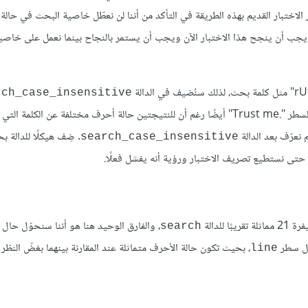
تغيير الاختبار القديم بهذه الطريقة في التأكد من أننا لن نعطّل خاصية البحث في حا
). يجب أن ينجح هذا الاختبار الآن ويجب أن يستمر بالنجاح بينما نعمل على خاص
rch_case_insensitive
الكلمة "rUsT" والتي يجب أن تطابق ":Rust" بحرف R كبير وأن تطابق السطر ".Trust me" أيضًا رغم أن للنتيجتين حالة أحرف مختلفة عن الكلمة التي
نعرّف بعد الدالة
. ضِف هيكلًا للدالة ب
search_case_insensitive
ا للدالة
، والفارق الوحيد هنا هو أننا سنحوّل حال
search
كل سطر
، بحيث تكون حالة الأحرف متماثلة عند المقارنة بينهما بغضّ النظر
line