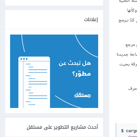
لة النصية
كأنها
إعلانات
. إن كنّا نبرمج
 مرجع
احة جديدة
فة بحيث
حرف
أحدث مشاريع التطوير على مستقل
$ cargo