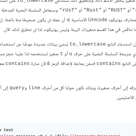
متغير يحمل الاسم ذاته، ولتحقيق ذلك نستدعي
على السلس
to_lowercase
أو
أو
أو
وسنعامل السلسلة النصية المدخلة و
"rUsT"
"Rust"
"RUST"
على محارف يونيكود Unicode الأساسية إلا أن عمله لن يكون صحيحًا مئة بالمئة
ننا نناقش في هذا القسم متغيرات البيئة وليس يونيكود، لذا لن نتطرق لذلك الآن.
 استدعاء التابع
يُنشئ بيانات جديدة عوضًا عن استخدام
to_lowercase
وي شريحة السلسلة النصية على حرف
أو
صغير لنستخدمه لذا علينا حجز مس
t
u
 التابع
فنحن بحاجة لإضافة الرمز
لأن شارة
معر
contains
&
contains
فه إلى أحرف صغيرة، وبذلك نكون حولنا كل من أحرف
و
إلى أ
query
line
الأصليتين.
 test
