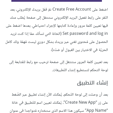
اضغط على Create Free Account ثمّ فعّل بريدك الإلكتروني، بعد
النّقر على رابط تفعيل البريد الإلكتروني ستنتقل إلى صفحة يُطلب منك
فيها تعيين كلمة مرور وإعادة كتابتها كإجراء احتياطي. بعدها اضغط على
Set password and log in (الخانة التي تسألك عمّا إذا كنت تريد
الحصول على مُحتوى تقني عبر بريدك بشكل دوري ليست مُهمّة ولك كامل
الحريّة في الاختيار بين القبول أو ضدّه).
بعد تعيين كلمة المرور ستنتقل إلى صفحة ترحيب مع رابط للمُتابعة إلى
لوحة التحكم لتستطيع إنشاء التّطبيقات.
إنشاء التطبيق
بعد أن وصلت إلى لوحة التّحكم، يُمكنك الآن إنشاء تطبيق عبر الضّغط
على زر “Create New App”، يُمكنك تعيين اسم للتّطبيق في خانة
“App Name” سيكون هذا الاسم الذي ستختاره مُتواجدا في عنوان