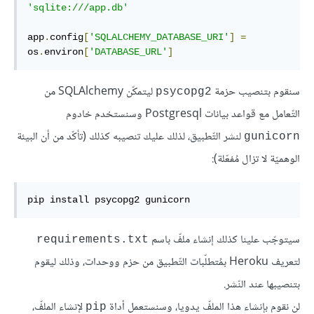
'sqlite:///app.db'
app
.
config
[
'SQLALCHEMY_DATABASE_URI'
]
=
os
.
environ
[
'DATABASE_URL'
]
سنقوم بتنصيب حزمة
ليتمكّن SQLAlchemy من
psycopg2
التّعامل مع قواعد بيانات Postgresql وسنستخدم خادوم
لنشر التّطبيق، لذلك عليك تنصيبه كذلك (تأكّد من أن البيئة
gunicorn
الوهميّة لا تزال مُفعّلة):
pip install psycopg2 gunicorn
سيتوجّب علينا كذلك إنشاء ملفّ باسم
requirements.txt
لتعريف Heroku بمُتطلّبات التّطبيق من حزم ووحدات، وذلك ليقوم
بتنصيبها عند النّشر.
لن نقوم بإنشاء هذا الملفّ يدويا، وسنستعمل أداة
لإنشاء الملفّ،
pip