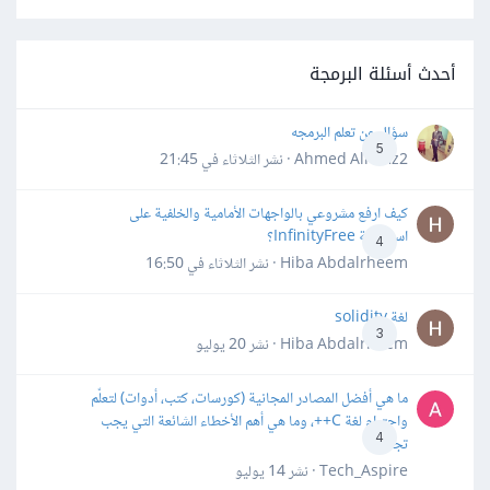
أحدث أسئلة البرمجة
سؤال عن تعلم البرمجه
5
Ahmed Alhafiz2 · نشر
الثلاثاء في 21:45
كيف ارفع مشروعي بالواجهات الأمامية والخلفية على
استضافة InfinityFree؟
4
Hiba Abdalrheem · نشر
الثلاثاء في 16:50
لغة solidity
3
Hiba Abdalrheem · نشر
20 يوليو
ما هي أفضل المصادر المجانية (كورسات، كتب، أدوات) لتعلّم
واحترام لغة C++، وما هي أهم الأخطاء الشائعة التي يجب
4
تجنبها؟
Tech_Aspire · نشر
14 يوليو