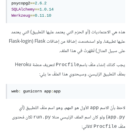
psycopg2
==
2.6
.
2
SQLAlchemy
==
1.0
.
14
Werkzeug
==
0.11
.
10
هذه هي الاعتماديات (أو الحزم التي يعتمد عليها التّطبيق) التي يعتمد
عليها تطبيقنا، ولو استخدمت إضافة من إضافات Flask (Flask-login
على سبيل المثال) لَظهَرتْ في هذا الملف.
يجب كذلك إنشاء ملفّ باسم
لتعريف منصّة Heroku
Procfile
بملفّ التّطبيق الرّئيسيّ، وسيحتوي هذا الملفّ ما يلي:
web
:
 gunicorn app
:
app
لاحظ بأنّ الاسم
الأول هو المهم، وهو اسم ملفّ التّطبيق (أي
app
) ولو كان اسم الملف الرّئيسي مثلا
لكان مُحتوى
run.py
app.py
ملفّ
كالآتي:
Procfile