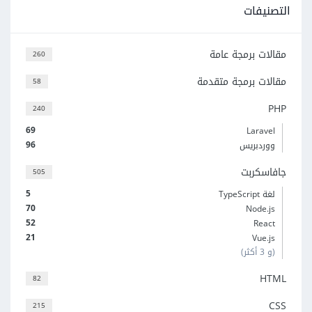
التصنيفات
مقالات برمجة عامة
260
مقالات برمجة متقدمة
58
PHP
240
69
Laravel
96
ووردبريس
جافاسكربت
505
5
لغة TypeScript
70
Node.js
52
React
21
Vue.js
(و 3 أكثر)
HTML
82
CSS
215