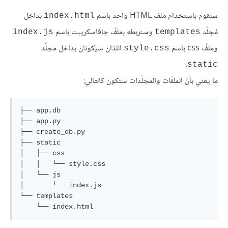
سنقوم باستخدام ملف HTML واحد باسم
بداخل
index.html
مُجلّد
وسنربطه بملفّ جافاسكريبت باسم
index.js
templates
وملفّ css باسم
اللذان سيكونان بداخل مجلّد
style.css
.
static
ما يعني بأنّ الملفّات والمجلّدات ستكون كالتالي:
├── app.db

├── app.py

├── create_db.py

├── static

│   ├── css

│   │   └── style.css

│   └── js

│       └── index.js

└── templates

    └── index.html