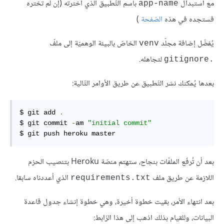
مع استبدال
باسم التّطبيق الذي اخترته (إن لم تختره
app-name
فستجده في هذه
الصّفحة
)
يُفضّل إضافة مجلّد
الخاصّ بالبيئة الوهميّة إلى ملفّ
venv
لتجاهله.
.gitignore
بعدها يُمكنك نشر التّطبيق عن طريق الأوامر التّالية:
$ git add 
.
$ git commit 
-
am 
"initial commit"
$ git push heroku master
بعد أن تُرفَع الملفّات بنجاح، ستهتم منصّة Heroku بتنصيب الحزم
اللازمة عن طريق ملف
الذي أعددناه سابقا.
requirements.txt
بعد انتهاء الأمر، بقيت خطوة أخيرة، وهي خطوة إنشاء جدول قاعدة
البيانات، وللقيام بذلك اذهب إلى هذا الرّابط: