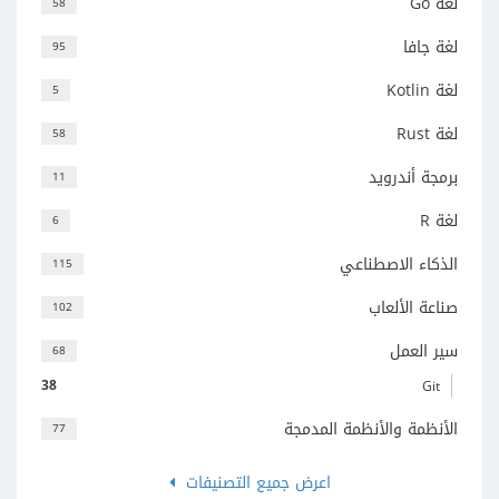
لغة Go
58
لغة جافا
95
لغة Kotlin
5
لغة Rust
58
برمجة أندرويد
11
لغة R
6
الذكاء الاصطناعي
115
صناعة الألعاب
102
سير العمل
68
38
Git
الأنظمة والأنظمة المدمجة
77
اعرض جميع التصنيفات