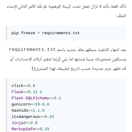
تأكّد فقط بأنّك لا تزال تعمل تحت البيئة الوهميّة ثمّ نفّذ الأمر التّالي لإنشاء
الملفّ:
pip freeze 
>
 requirements
.
txt
بعد انتهاء التّنفيذ سيظهر ملفّ جديد باسم
requirements.txt
وستكون مُحتوياته شيئا مُشابها لما يلي (ربّما تتغيّر أرقام الإصدارات أو
قد تظهر حزم جديدة حسب تاريخ تطبيقك لهذا المشروع):
click
==
6.6
Flask
==
0.11
.
1
Flask
-
SQLAlchemy
==
2.1
gunicorn
==
19.6
.
0
hashids
==
1.1
.
0
itsdangerous
==
0.24
Jinja2
==
2.8
MarkupSafe
==
0.23