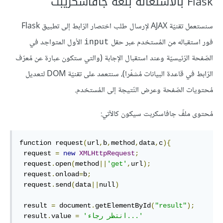
Flask بالاستعانة بلغة جافاسكريبت
سنستعمل تقنيّة AJAX لإرسال طلب اختصار الرّابط إلى تطبيق Flask
فور استقباله من المُستخدم عبر حقل
الأول المتواجد في
input
الصّفحة الرّئيسيّة وعند استقبال الإجابة (والتي ستكون عبارة عن مُعرّف
الرّابط في قاعدة البيانات مُشفّرا)، سنتعمد على تقنيّة DOM لتعديل
مُحتويات الصّفحة وعرض النّتيجة إلى المُستخدم.
مُحتوى ملفّ جافاسكربت سيكون كالآتي:
function request
(
url
,
b
,
method
,
data
,
c
){
 request 
=
new
XMLHttpRequest
;
 request
.
open
(
method
||
'get'
,
url
);
 request
.
onload
=
b
;
 request
.
send
(
data
||
null
)
 result 
=
 document
.
getElementById
(
"result"
);
'انتظر رجاء...'
=
value 
.
 result