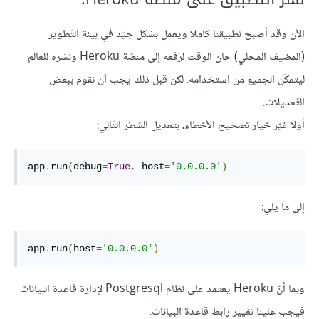
الآن وقد أصبح تطبيقنا كاملا ويعمل بشكل جيّد في بيئة التّطوير
(المضيف المحلي) حان الوقت لرفعه إلى منصّة Heroku ونشره للعالم
ليتمكّن الجميع من استخدامه. لكن قبل ذلك يجب أن نقوم ببعض
التّعديلات.
أولا غيّر خيار تصحيح الأخطاء، بتعديل السّطر التّالي:
app
.
run
(
debug
=
True
,
 host
=
'0.0.0.0'
)
إلى ما يلي:
app
.
run
(
host
=
'0.0.0.0'
)
وبما أنّ Heroku يعتمد على نظام Postgresql لإدارة قاعدة البيانات
فيجب علينا تغيير رابط قاعدة البيانات.