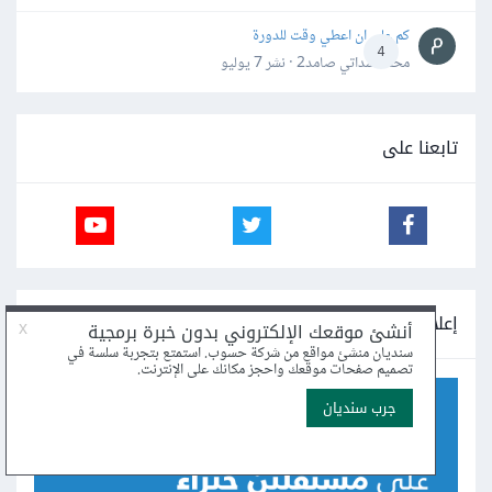
كم علي ان اعطي وقت للدورة
4
محمد سداتي صامد2 · نشر
7 يوليو
تابعنا على
إعلانات