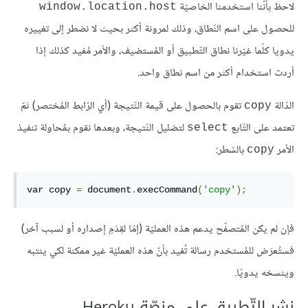
لاحظ بأنّنا استخدمنا الخاصيّة
window.location.host
للحصول على اسم النّطاق، وذلك لمرونة أكثر بحيث لا نضطر إلى تغييره
يدويا كلّما غيّرنا نطاق التّطبيق أو المُستضيف، والأمر مُفيد كذلك إذا
أردت استخدام أكثر من اسم نطاق واحد.
الدّالة
تقوم بالحصول على قيمة النّتيجة (أي الرّابط المُختصر) ثمّ
copy
تعتمد على التّابع
لتضليل النّتيجة، وبعدها نقوم بمُحاولة تنفيذ
select
الأمر
بالسّطر:
copy
var copy 
=
 document
.
execCommand
(
'copy'
);
فإن لم يكن المُتصفّح يدعم هذه العمليّة (إمّا لقِدَمِ إصداره أو لسبب آخر)
فستُعرَض للمُستخدم رسالة تُفيد بأنّ هذه العمليّة غير ممكنة لكي ينتبه
وينسخه يدويّا.
نشر التّطبيق على منصّة Heroku.