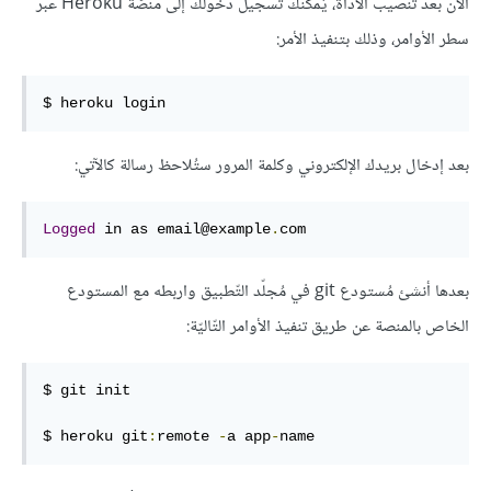
الآن بعد تنصيب الأداة، يُمكنك تسجيل دخولك إلى منصّة Heroku عبر
سطر الأوامر، وذلك بتنفيذ الأمر:
$ heroku login
بعد إدخال بريدك الإلكتروني وكلمة المرور ستُلاحظ رسالة كالآتي:
Logged
 in as email@example
.
com
بعدها أنشئ مُستودع git في مُجلّد التّطبيق واربطه مع المستودع
الخاص بالمنصة عن طريق تنفيذ الأوامر التّاليّة:
$ git init

$ heroku git
:
remote 
-
a app
-
name