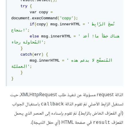
    result
.
select
();
try
{
        var copy 
=
document
.
execCommand
(
'copy'
);
'نُسخَ الرّابِط 
=
innerHTML 
.
 msg
)
copy
(
if
;
بنجاح!'
'هناك خطأ ما! أعد 
=
innerHTML 
.
 msg
else
;
المُحاولة رجاء'
}
catch
(
err
)
{
'المُتصفّح لا يدعم هذه 
=
innerHTML 
.
        msg
;
العمليّة'
}
}
الدّالة request مسؤولة عن تنفيذ طلب XMLHttpRequest، حيث
تستقبل الرّابِط الأصلي ثمّ تقوم الدّالة
باستقبال الجواب
callback
(أي المُعرّف الخاصّ بالرّابط)، ثمّ تقوم بإسناده إلى العنصر الذي يحمل
المُعرّف
في صفحة HTML (أي حقل النّتيجة).
result