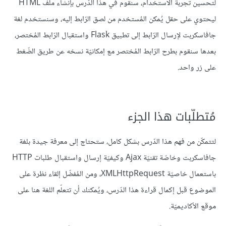
لتحسين تجربة الاستخدام، سنقوم في هذا الدّرس بإنشاء ملفّ HTML
ليحتوي على حقل يُمكن المُستخدم من لصق الرّابط إليه، وسنستخدم لغة
جافاسكربت لإرسال الرّابط إلى تطبيق Flask واستقبال الرّابط المُختصر،
بعدها سنقوم بطرح الرّابط المُختصر مع إمكانيّة نسخه عن طريق الضّغط
على زر واحد.
مُتطلّبات هذا الجزء
لتتمكّن من فهم هذا الدّرس بشكل كامل، ستحتاج إلى معرفة جيدة بلغة
جافاسكربت وخاصّة تقنيّة Ajax وكيفيّة إرسال واستقبال طلبات HTTP
باستعمال خاصيّة XMLHttpRequest، ومن المُفضّل إلقاء نظرة على
الموضوع قبل إكمال قراءة هذا الدّرس، ويُمكنك أن تتعلّم اللغة هنا على
موقع الأكاديميّة.