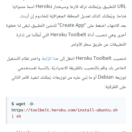
URL التّطبيق، ويُمكنك تركه فارغا وسيختار Heroku اسما عشوائيّا
مُتاحا. ويُمكنك كذلك تعديل المنطقة الجغرافيّة للخادوم إن أردت.
بعد الانتهاء، اضغط على “Create App” لتُنشئ التّطبيق، تبقى لنا خطوة
أخرى وهي تنصيب أداة Heroku Toolbelt التّي تُمكّننا من إدارة
التّطبيقات عن طريق سطر الأوامر.
لتنصيب Heroku Toolbelt انتقل إلى
هذا الرّابط
واختر نظام التّشغيل
الخاص بك وقم بالتّنصيب بالطّريقة الاعتياديّة. بالنّسبة لمُستخدمي
توزيعة Debian أو ما بُنيَ عليه من توزيعات يُمكنك تنفيذ الأمر التّالي
على الطّرفيّة:
$ wget 
-
O
-
https
:
//toolbelt.heroku.com/install-ubuntu.sh 
| sh