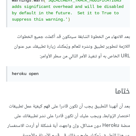
warnings
.
warn
(
'SQLALCHEMY_TRACK_MODIFICATIONS 
adds significant overhead and will be disabled 
by default in the future.  Set it to True to 
suppress this warning.'
)
بعد الانتهاء من الخطوة السّابقة سيتكون قد أكملت جميع الخطوات
اللازمة لتطوير تطبيق ونشره للعالم ويُمكنك زيارة تطبيقك عبر عنوان
URL الخاص به أو تنفيذ الأمر التّالي من سطر الأوامر:
heroku open
ختاما
بعد أن أنهينا التّطبيق يجب أن تكون قادرا على فهم كيفيّة عمل تطبيقات
اختصار الرّوابط، ويجب عليك أن تكون قادرا على نشر تطبيقاتك على
منصّة Heroku دون مشاكل، وإن واجهت أية مُشكلة أو أردت الاستفسار
عن هذا التّطبيق، يُمكنك طرح سؤالك في قسم الأسئلة والأجوبة.