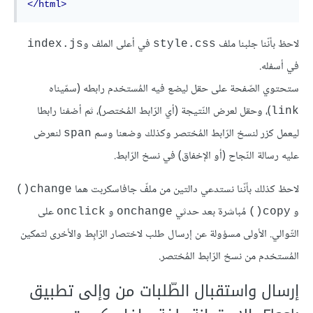
</html>
لاحظ بأنّنا جلبنا ملف
في أعلى الملف و
index.js
style.css
في أسفله.
ستحتوي الصّفحة على حقل ليضع فيه المُستخدم رابطه (سمّيناه
)، وحقل لعرض النّتيجة (أي الرّابط المُختصر)، ثم أضفنا رابطا
link
ليعمل كزر لنسخ الرّابط المُختصر وكذلك وضعنا وسم
لنعرض
span
عليه رسالة النّجاح (أو الإخفاق) في نسخ الرّابط.
لاحظ كذلك بأنّنا نستدعي دالتين من ملفّ جافاسكربت هما
change()
و
مُباشرة بعد حدثي
و
على
onclick
onchange
copy()
التّوالي. الأولى مسؤولة عن إرسال طلب لاختصار الرّابِط والأخرى لتمكين
المُستخدم من نسخ الرّابط المُختصر.
إرسال واستقبال الطّلبات من وإلى تطبيق