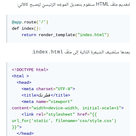
لتقديم ملفّ HTML سنقوم بتعديل الموجّه الرّئيسيّ ليُصبح كالآتي:
@app
.
route
(
'/'
)
def index
():
return
 render_template
(
"index.html"
)
بعدها سنُضيف الشيفرة التّالية إلى ملفّ
:
index.html
<!DOCTYPE html>
<html
>
<head>
<meta
charset
=
"UTF-8"
>
</title>
قصّرتك
<title>
<meta
name
=
"viewport"
content
=
"width=device-width, initial-scale=1"
>
<link
rel
=
"stylesheet"
href
=
"{{ 
url_for('static', filename='css/style.css') 
}}"
>
</head>