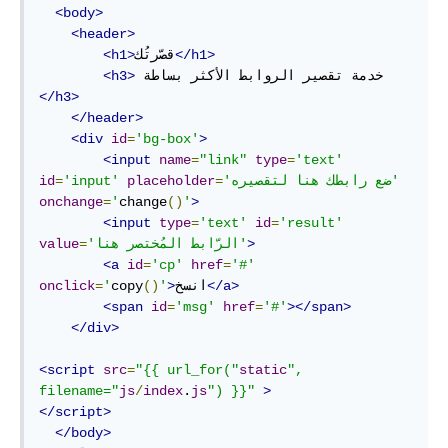
<body>
<header>
</h1>
قصّرتُك
<h1>
 خدمة تقصير الروابط الأكثر بساطة 
<h3>
</h3>
</header>
<div
id
=
'bg-box'
>
<input
name
=
"link"
type
=
'text'
'ضع رابطك هنا لتقصيره'
=
placeholder
'input'
=
id
onchange
=
'
change
()
'
>
<input
type
=
'text'
id
=
'result'
>
'الرّابط المُختصر هنا'
=
value
<a
id
=
'cp'
href
=
'#'
</a>
انسخ
>
'
()
copy
'
=
onclick
<span
id
=
'msg'
href
=
'#'
></span>
</div>
<script
src
=
"{{ url_for("
static
", 
filename="
js
/
index
.
js
") }}"
>
</script>
</body>