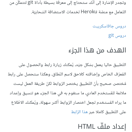
وتجدر الإشارة إلى أنّك ستحتاج إلى معرفة بسيطة بأداة git لتتمكّن من
التّعامل مع منصّة Heroku لخدمات الاستضافة السّحابيّة.
دروس جافاسكريبت
دروس git
الهدف من هذا الجزء
التّطبيق حاليا يعمل بشكل جيّد، يُمكنك زيارة رابط والحصول على
المُعرّف الخاص وإضافته كلاحق لاسم النّطاق، وهكذا ستحصل على رابط
مُختصر، صحيح بأنّ التّطبيق يختصر الرّوابط لكنّ طريقة العمل ليست
ملائمة للمُستخدم العادي، ما سنقوم به في هذا الجزء هو تنسيق وإعداد
ما يراه المُستخدم لجعل اختصار الرّوابط أكثر سهولة، ويُمكنك الاطّلاع
على التّطبيق كاملا عبر
هذا الرّابط
إعداد ملفّ HTML