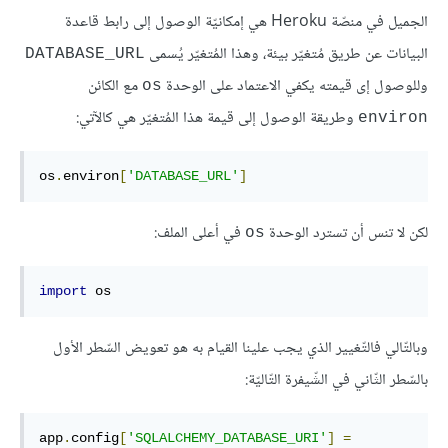
الجميل في منصّة Heroku هي إمكانيّة الوصول إلى رابط قاعدة
البيانات عن طريق مُتغيّر بيئة، وهذا المُتغيّر يُسمى
DATABASE_URL
وللوصول إى قيمته يكفي الاعتماد على الوحدة
مع الكائن
os
وطريقة الوصول إلى قيمة هذا المُتغيّر هي كالآتي:
environ
os
.
environ
[
'DATABASE_URL'
]
لكن لا تنس أن تسترد الوحدة
في أعلى الملف:
os
import
 os
وبالتّالي فالتّغيير الذي يجب علينا القيام به هو تعويض السّطر الأول
بالسّطر الثّاني في الشّيفرة التّاليّة:
app
.
config
[
'SQLALCHEMY_DATABASE_URI'
]
=