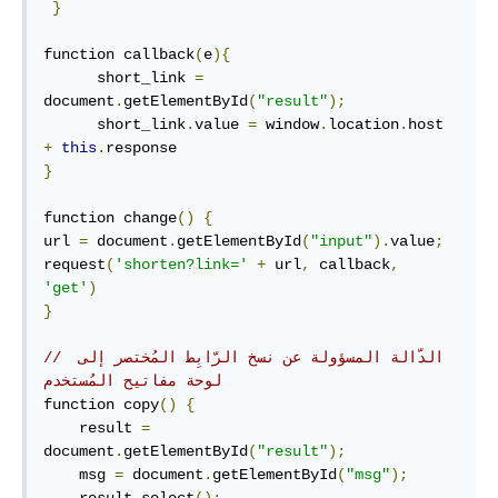
}
function callback
(
e
){
      short_link 
=
document
.
getElementById
(
"result"
);
      short_link
.
value 
=
 window
.
location
.
host 
+
this
.
}
function change
()
{
url 
=
 document
.
getElementById
(
"input"
).
value
;
request
(
'shorten?link='
+
 url
,
 callback
,
'get'
)
}
// الدّالة المسؤولة عن نسخ الرّابِط المُختصر إلى 
لوحة مفاتيح المُستخدم
function copy
()
{
    result 
=
document
.
getElementById
(
"result"
);
    msg 
=
 document
.
getElementById
(
"msg"
);