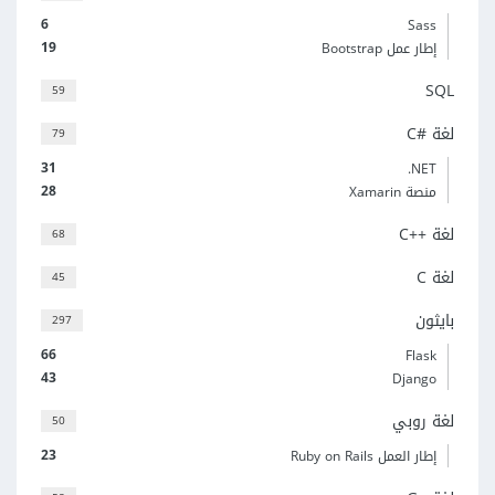
6
Sass
19
إطار عمل Bootstrap
SQL
59
لغة C#‎
79
31
‎.NET
28
منصة Xamarin
لغة C++‎
68
لغة C
45
بايثون
297
66
Flask
43
Django
لغة روبي
50
23
إطار العمل Ruby on Rails