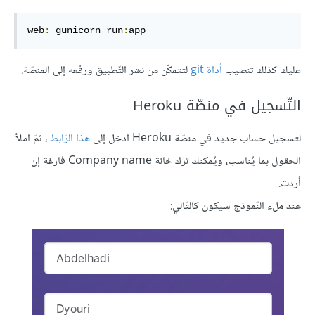
web
:
 gunicorn run
:
app
عليك كذلك تنصيب
أداة git
لتتمكّن من نشر التّطبيق ورفعه إلى المنصّة.
التّسجيل في منصّة Heroku
لتسجيل حساب جديد في منصّة Heroku ادخل إلى
هذا الرّابط
، ثمّ املأ
الحقول بما يُناسب، ويُمكنك ترك خانة Company name فارغة إن
أردت.
عند ملء النّموذج سيكون كالتّالي: