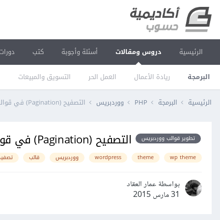
الرئيسية
دروس ومقالات
أسئلة وأجوبة
كتب
دورات
البرمجة
ريادة الأعمال
العمل الحر
التسويق والمبيعات
ا
الرئيسية
البرمجة
PHP
ووردبريس
التصفيح (Pagination) في قوالب ووردبريس
التصفيح (Pagination) في قوالب ووردبريس
تطوير قوالب ووردبريس
wp theme
theme
wordpress
ووردبريس
قالب
تصفيح
بواسطة عمار العقاد
31 مارس 2015