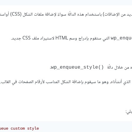
وهي دالّة مهمة جداً في أي قالب ووردبريس، حيث تقوم ووردبر
التي ستقوم بإدراج وسم HTML لاستيراد ملف CSS جديد.
من خلال دالّة
.
()wp_enqueue_style
الذي أنشأناه، وهو ما سيقوم بإضافة الشكل المناسب ﻷرقام الصفحات في القالب.
لي:
ueue custom style