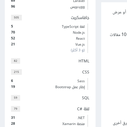
69
Laravel
96
ووردبريس
 أو عرض
جافاسكربت
505
5
لغة TypeScript
70
Node.js
عند وجود عدد كبير من المقالات في المدوّنة، فلن يتم عرضها جميعاً في صفحة واحدة، بل يتم تقسيمها على عدد من الصفحات، بشكل افتراضي يتم عرض 10 مقالات
52
React
21
Vue.js
(و 3 أكثر)
HTML
82
CSS
215
6
Sass
19
إطار عمل Bootstrap
SQL
59
لغة C#‎
79
31
‎.NET
رق أخرى
28
منصة Xamarin