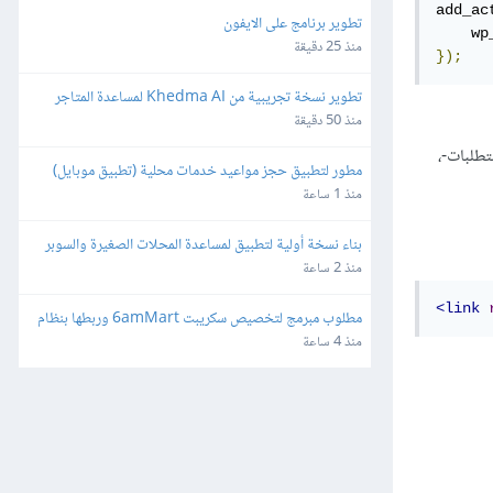
add_ac
تطوير برنامج على الايفون
    wp
منذ 25 دقيقة
});
تطوير نسخة تجريبية من Khedma AI لمساعدة المتاجر
منذ 50 دقيقة
وجدت له متطلبات-،
مطور لتطبيق حجز مواعيد خدمات محلية (تطبيق موبايل)
منذ 1 ساعة
بناء نسخة أولية لتطبيق لمساعدة المحلات الصغيرة والسوبر 
ماركت
منذ 2 ساعة
<link
مطلوب مبرمج لتخصيص سكريبت 6amMart وربطها بنظام 
المحاسبة "دفترة" وبوابات الدفع في مصر
منذ 4 ساعة