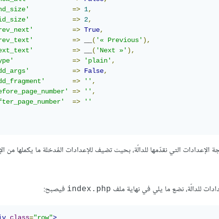
nd_size'
=>
1
,
id_size'
=>
2
,
rev_next'
=>
True
,
rev_text'
=>
 __
(
'« Previous'
),
ext_text'
=>
 __
(
'Next »'
),
ype'
=>
'plain'
,
dd_args'
=>
False
,
dd_fragment'
=>
''
,
efore_page_number'
=>
''
,
fter_page_number'
=>
''
إعدادات التي نقدّمها للدالّة، بحيث تضيف للإعدادات المُدخلة ما يكملها من ال
دات للدالّة، نضع ما يلي في نهاية ملف
فيصبح:
index.php
iv
class
=
"row"
>