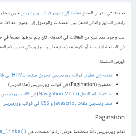
تحدثنا في الدرس السابق
مُقدّمة إلى تطوير قوالب ووردبريس
حول إنشاء ق
رابطيّ السابق والتالي للتنقل بين الصفحات والوصول إلى جميع المقالات ضم
في الصفحة الرئيسية أو الأرشيف (تصنيف أو وسم)، ويمكن تغيير رقم المق
فهرس السلسلة:
مقدمة إلى تطوير قوالب ووردبريس: تحويل صفحة HTML إلى قالب ووردبريس
التصفيح (Pagination) في قوالب ووردبريس (هذا الدرس)
إضافة قوائم التنقل (Navigation Menu) إلى قالب ووردبريس
صف وتسجيل ملفات Javascript و CSS في قوالب ووردبريس
Pagination
تقدّم ووردبريس دالّة مخصّصة لعرض أرقام الصفحات هي
()paginate_links