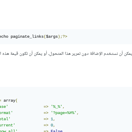
echo paginate_links
(
$args
);?>
مكن أن نستخدم الإضافة دون تمرير هذا المتحول، أو يمكن أن تكون قيمة هذه 
=
 array
(
ase'
=>
'%_%'
,
ormat'
=>
'?page=%#%'
,
otal'
=>
1
,
urrent'
=>
0
,
how_all'
=>
False
,