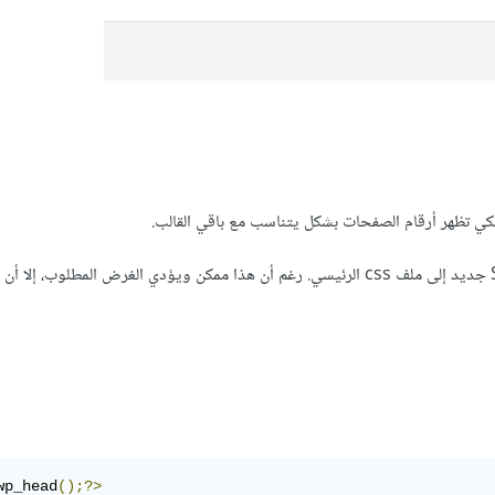
قد يتبادر للذهن في البداية أن يتم استخدام النسخ واللصق لإضافة Style جديد إلى ملف css الرئيسي. رغم أن هذا ممكن ويؤدي الغرض المطلوب
wp_head
();?>