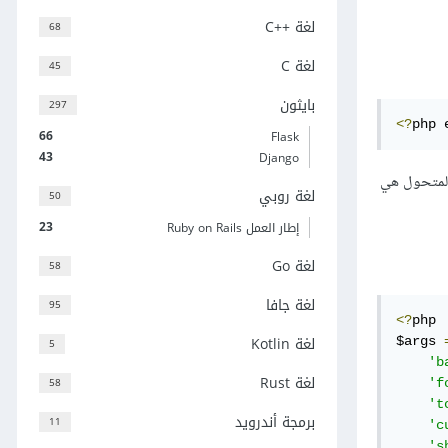
لغة C++‎
68
لغة C
45
بايثون
297
<?
php 
66
Flask
43
Django
المتحول هي
لغة روبي
50
23
إطار العمل Ruby on Rails
لغة Go
58
لغة جافا
95
<?
php

لغة Kotlin
$args 
5
'b
لغة Rust
58
'f
't
برمجة أندرويد
11
'c
's