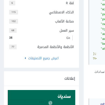
لغة R
6
'e
'm
الذكاء الاصطناعي
115
'p
'p
صناعة الألعاب
102
'n
't
سير العمل
68
'a
38
Git
'a
'b
الأنظمة والأنظمة المدمجة
77
'a
);
اعرض جميع التصنيفات
?>
إعدادات
إعلانات
<d