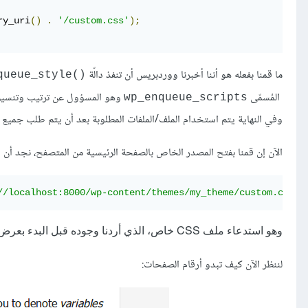
ry_uri
()
.
'/custom.css'
);
ما قمنا بفعله هو أننا أخبرنا ووردبريس أن تنفذ دالّة
()wp_queue_style
المُسمّى
wp_enqueue_scripts
وفي النهاية يتم استخدام الملف/الملفات المطلوبة بعد أن يتم طلب جميع مت
الآن إن قمنا بفتح المصدر الخاص بالصفحة الرئيسية من المتصفح، نجد أن ا
//localhost:8000/wp-content/themes/my_theme/custom.css?v
وهو استدعاء ملف CSS خاص، الذي أردنا وجوده قبل البدء بعرض إرقام الصفحات.
لننظر الآن كيف تبدو أرقام الصفحات: