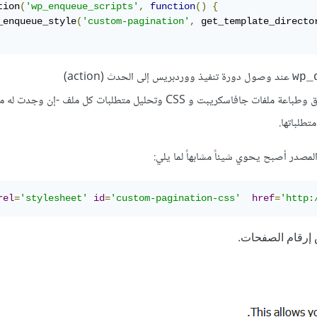
tion
(
'wp_enqueue_scripts'
,
function
()
{
_enqueue_style
(
'custom-pagination'
,
 get_template_directo
عند وصول دورة تنفيذ ووردبريس إلى الحدث (action)
وهو المسؤول عن ترتيب وتنسيق وطباعة ملفات جافاسكريبت و CSS وتحليل متطلبات كل ملف -إن 
طلباتها.
لمصدر أصبح يحوي شيئاً مشابهاً لما يلي:
rel
=
'stylesheet'
id
=
'custom-pagination-css'
href
=
'http: