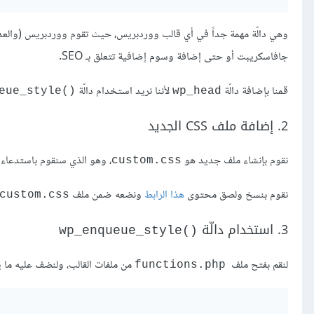
جافاسكريبت أو حتى إضافة وسوم إضافية تتعلق بـ SEO.
قمنا بإضافة دالّة
ﻷننا نريد استخدام دالّة
()wp_enqueue_style
wp_head
2. إضافة ملف CSS الجديد
نقوم بإنشاء ملف جديد هو
، وهو الذي سنقوم باستدعاءه 
custom.css
نقوم بنسخ ولصق محتوى
هذا الرابط
ونضعه ضمن ملف
custom.css
3. استخدام دالّة
()wp_enqueue_style
لنقم بفتح ملف
من ملفات القالب، ولنضف عليه ما ي
functions.php