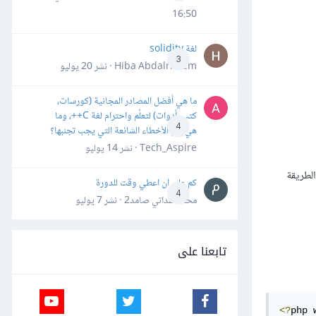
16:50
لغة solidity
3
Hiba Abdalrheem · نشر
20 يوليو
ما هي أفضل المصادر المجانية (كورسات،
كتب، أدوات) لتعلّم واحترام لغة C++، وما
4
هي أهم الأخطاء الشائعة التي يجب تجنبها؟
Tech_Aspire · نشر
14 يوليو
، إلا أن الطريقة
كم علي ان اعطي وقت للدورة
4
محمد سداتي صامد2 · نشر
7 يوليو
تابعنا على
<?
php 