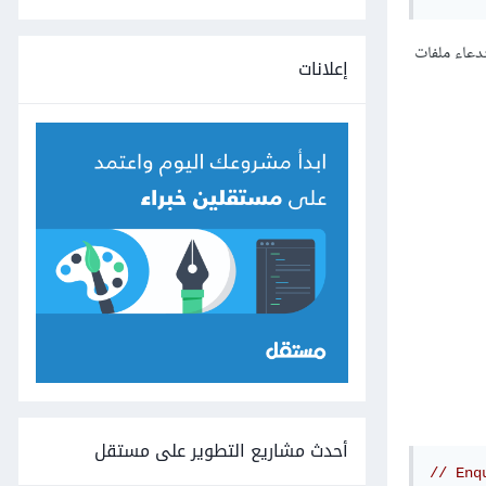
يس (والعديد من الإضافات) باستخدام هذه الدالّة سواءً لإضافة ملفات الشكل (CSS) أواستدعاء ملفات
إعلانات
أحدث مشاريع التطوير على مستقل
// Enq