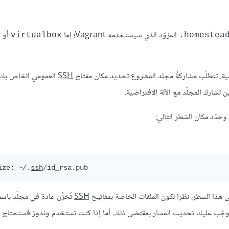
المزوّد الذي سيستخدمه Vagrant؛ إما
أو
virtualbox
homestead
ضية. تتطلّب مشاركةُ مجلد المشروع تحديد مكان مفتاح
SSH
العمومي الخاص بك. 
وحدّد مكان السّطر التالي:
ize: ~/.
ssh
SSH
تُخزَّن عادة في مجلّد باس
ّب عليك تحديث المسار بمقتضى ذلك. أما إذا كنت تستخدم وندوز فستحتاج 