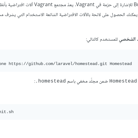
يثبت الأمر أعلاه صندوق Homestead. يُستخدَم المصطلح صندوق Box للإشارة إلى حزمة في Vagrant. ي
. يمكنك الحصول على لائحة بالآلات الافتراضية الشائعة الاستخدام التي يشرف م
د الشخصي
للمستخدم كالتالي:
one https://github.com/laravel/homestead.git Homestead
ضمن مجلّد مخفي باسم
:
homestead.
Homestead