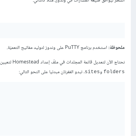
السطر ليوافق صيغة المسارات في وندوز، مثلا كالتالي:
ملحوظة:
استخدم برنامج PuTTY على وندوز لتوليد مفاتيح التعميّة.
نحتاج الآن لتعديل قائمة المجلدات في ملفّ إعداد Homestead لتعيين مسار التطبيق. توجد فقرتان في ملفّ الإعدادات تتوليان التعامل مع مجلدات التطبيق وهما
و
. تبدو الفقرتان مبدئيا على النحو التالي:
sites
folders