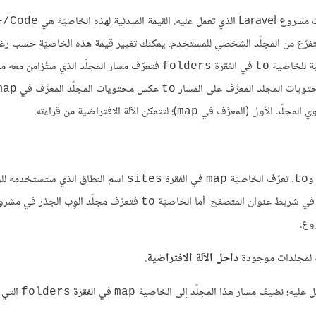
مبدئية لهذه الخاصيّة هي
Code/~
فرّع من المجلّد الشخصي للمستخدم. يمكنك تغيير قيمة هذه الخاصيّة حسب رغب
في الفقرة
فتعرّف مسار المجلّد الذي ستُزامن معه 
folders
to
حتويات المجلد المعرَّف على المسار
عكس محتويات المجلّد المعرَّف في
map
to
وي المجلّد الأول (المعرَّف في
)؛ لتتمكن الآلة الافتراضية من قراءته.
map
. تعرّف الخاصيّة
في الفقرة
اسم النطاق الذي ستستخدمه لل
sites
map
to
ي شريط عنوان المتصفح. أما الخاصيّة
فتعرّف مجلّد الوِب الجذر في مشر
to
وع.
بة لمجلدات موجودة
داخل الآلة الافتراضية
.
عليه؛ نضيف مسار هذا المجلّد إلى الخاصية
في الفقرة
التي 
folders
map