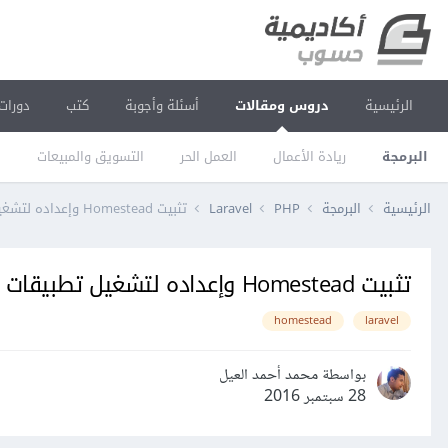
الرئيسية
دروس ومقالات
أسئلة وأجوبة
كتب
دورات
البرمجة
ريادة الأعمال
العمل الحر
التسويق والمبيعات
ا
الرئيسية
البرمجة
PHP
Laravel
تثبيت Homestead وإعداده لتشغيل تطبيقات Laravel
تثبيت Homestead وإعداده لتشغيل تطبيقات Laravel
homestead
laravel
بواسطة محمد أحمد العيل
28 سبتمبر 2016