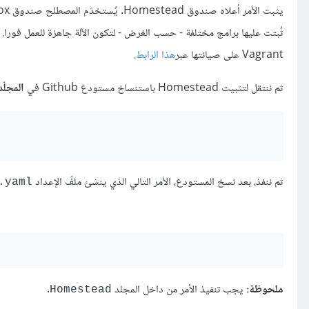
ثُبتت عليها برامج مختلفة - حسب الغرض - لتكون الآلة جاهزة للعمل فورا
Vagrant على صيانتها عبر
هذا الرابط
.
ثم ننتقل لتثبيت Homestead باستنساخ مستودع Github في
المجلّ
ثم ننفذ، بعد نسخ المستودع، الأمر التالي الذي ينشئ ملفّ الإعداد
.yaml
ملحوظة:
يجب تنفيذ الأمر من داخل المجلد
.
Homestead