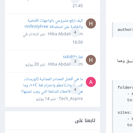
21:45
كيف ارفع مشروعي بالواجهات الأمامية
والخلفية على استضافة InfinityFree؟
author
4
Hiba Abdalrheem · نشر
الثلاثاء في
16:50
لغة solidity
3
Hiba Abdalrheem · نشر
20 يوليو
ما هي أفضل المصادر المجانية (كورسات،
كتب، أدوات) لتعلّم واحترام لغة C++، وما
folders
4
هي أهم الأخطاء الشائعة التي يجب تجنبها؟
    - 
Tech_Aspire · نشر
14 يوليو
    to
sites:

تابعنا على
    - 
    to