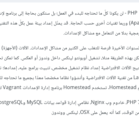
إن كنت تخطّط لتطوير مشروع على Laravel فإطار العمل - ولغة البرمجة PHP - لن يكونا كلّ ما تحتاجه للبدء في العمل؛ بل ستكون بحاجة إلى بر
البيانات (مثلا MySQL أو PostgreSQL)، خادوم وِب (Nginx أو Apache) وربما تقنيات أخرى حسب الحاجة. قد يمثّل إعداد بيئة عمل بكلّ هذه 
مجية بدلا من التعامل مع مشاكل الإعدادات.
اضية Virtual machines, VM وانتشارها في السنوات الأخيرة فرصة للتغلب على الكثير من مشاكل الإعدادات. الآلات (الأجه
بهذه الطريقة مثلا، تشغيل أوبونتو لينكس داخل وندوز أو العكس. كما تمكن تج
لآلات الافتراضية إعداد نظام تشغيل مخصّص، تثبيت برامج عليه، إعدادها؛ ثم
النظام بعد ذلك للمهتمين للبدء في استعماله كما هو. استفاد مطورو Laravel من تقنية الآلات الافتراضية وأنشؤوا نظاما مخصّصا معدّا بجميع ما تحت