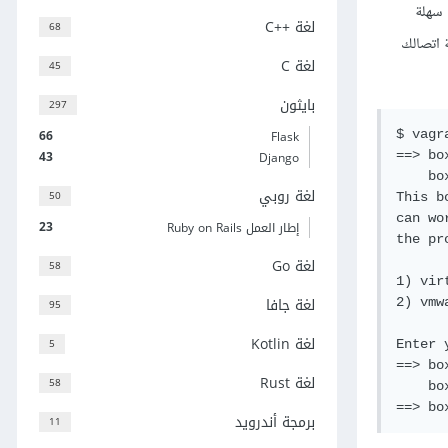
على التوالي. يمكن من موقعي البرنامجيْن الحصولُ على مثبّتات Installers سهلة
لغة C++‎
68
ب سرعة اتصالك
لغة C
45
بايثون
297
66
Flask
$ vagr
43
Django
==> bo
    bo
لغة روبي
50
This b
can wo
23
إطار العمل Ruby on Rails
the pr
لغة Go
58
1) virt
لغة جافا
2) vmw
95
لغة Kotlin
5
Enter 
==> bo
لغة Rust
58
    bo
==> bo
برمجة أندرويد
11