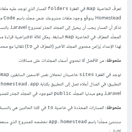
تعرفّ الخاصيّة
في الفقرة
المسار الذي توجد عليه ملفات مشروع Laravel الذي تعمل عليه. القيمة ال
folders
map
Homestead يتوقّع وجود ملفات مشروعك ضمن مجلّد باسم
مت
Code
تذكر أن المسار يجب أن يحيل إلى المجلد الجذر لمشروع Laravel. بالنسبة للخاصية
المجلّد المعرَّف في الخاصيّة
السابقة. يمكن للآلة الافتراضية قراءة م
map
لهذا الإعداد يُزامن محتوى المجلد الأخير (المعرَّف في
) تلقائيا مع محت
to
ملحوظة:
من الأفضل ألا تحتوي أسماء المجلدات على مسافات.
توجد في الفقرة
خاصيتان تحملان نفس الاسميْن السابقيْن،
و
map
sites
التطبيق؛ في المثال أعلاه تصل إلى التطبيق بكتابة
ف
homestead.app
Laravel، وهو مبدئيا المجلّد
الموجود في المجلّد الجذر للمشر
public
ملحوظة:
المسارات المحدّدة في خاصيّة
في كلتا الحالتين هي بالنس
to
سننشئ مجلّدا باسم
نخصّصه للمشروع الذي سنعمل 
app.homestead
كالتالي: