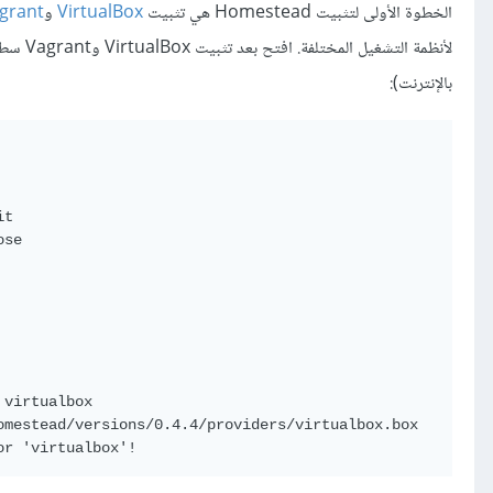
الخطوة الأولى لتثبيت Homestead هي تثبيت
VirtualBox
و
grant
لأنظمة 
بالإنترنت):
t

se

virtualbox

mestead/versions/0.4.4/providers/virtualbox.box

or 'virtualbox'!