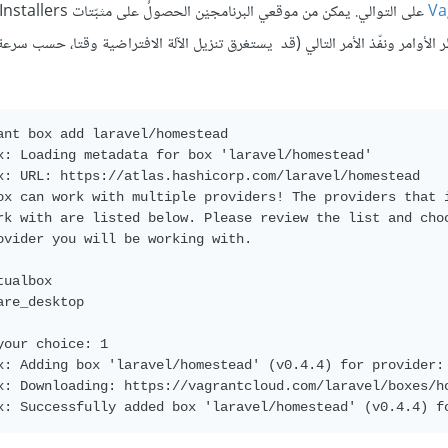
Va
التشغيل المختلفة. افتح بعد تثبيت VirtualBox وVagrant سطر الأوامر ونفّذ الأمر التالي (قد يستغرق تنزيل الآلة الافتراضية وقتا، حس
ant box add laravel/homestead

x: Loading metadata for box 'laravel/homestead'

x: URL: https://atlas.hashicorp.com/laravel/homestead

ox can work with multiple providers! The providers that i
rk with are listed below. Please review the list and choo
ovider you will be working with.

ualbox

are_desktop

your choice: 1

x: Adding box 'laravel/homestead' (v0.4.4) for provider: 
x: Downloading: https://vagrantcloud.com/laravel/boxes/ho
x: Successfully added box 'laravel/homestead' (v0.4.4) f