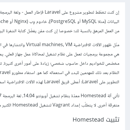
من العمل المرهق بالنسبة لك؛ خصوصا إن كنت ممّن يفضّل كتابة الشفرة البر
مثّل ظهور الآلات الافتر
هي مجموعة برمجيات تعمل على نظام تشغيل لمحاكاة عمل جهاز فعلي. يمكن 
مخصّص للخواديم داخل حاسوب شخصي؛ زيادة على أمور أخرى كثيرة. تتيح ا
التطوير على Laravel؛ أعطى فريق Laravel لهذه الآلات الافتراضية اسم Homestead. تستخدم Homestead برنامج إدارة الإعدادات Vagrant لتشغيلها.
متفرقة أخرى. لا يتطلّب إعداد Vagrant لتشغيل Homestead الكثير من الوقت، كما أنه يعمل على OSX، لينكس ووندوز.
تثبيت Homestead