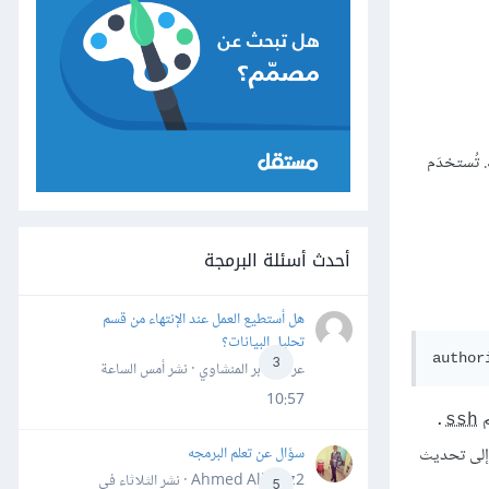
تُستخدَم
أحدث أسئلة البرمجة
هل أستطيع العمل عند الإنتهاء من قسم
تحليل البيانات؟
author
3
عرفه جابر المنشاوي · نشر
أمس الساعة
10:57
م
.
ssh
سؤال عن تعلم البرمجه
إلى تحديث
Ahmed Alhafiz2 · نشر
الثلاثاء في
5