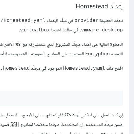
إعداد Homestead
تحدّد التعليمة
في ملفّ الإعداد
/Homestead.yaml.
provider
. في حالتنا اخترنا
.
virtualbox
vmware_desktop
الخطوة التالية هي إعداد مجلّد المشروع الذي ستتشاركه مع الآلة الافترا
التعمية Encryption المعتمدة على المفاتيح العموميّة والخصوصيّة لتأمين تشارك المجلّد مع الآلة الافتراضية.
افتح ملفّ
الموجود في مجلّد
homestead.
Homestead.yaml
إن كنت تعمل على لينكس أو OS X فلن تحتاج - على الأرجح - للتعديل على هذا السطر، نظرا لكون الملفات الخاصة بمفاتيح
ضمن مجلّد المستخدم. إن استخدمتَ مجلدا مخصّصا لمفاتيح
SSH
فسيتوج