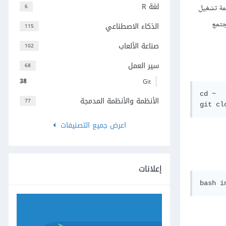
لغة R
6
عدّ مجتمع Vagrant آلات افتراضية بأنظمة تشغيل
جتمع
الذكاء الاصطناعي
115
صناعة الألعاب
102
سير العمل
68
38
Git
cd ~

الأنظمة والأنظمة المدمجة
77
git cl
اعرض جميع التصنيفات
إعلانات