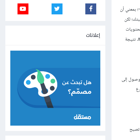
؛ بمعني أن
تك؛ لكن
محتويات
إعلانات
. نتيجة
وصول إلى
وع
تصبح