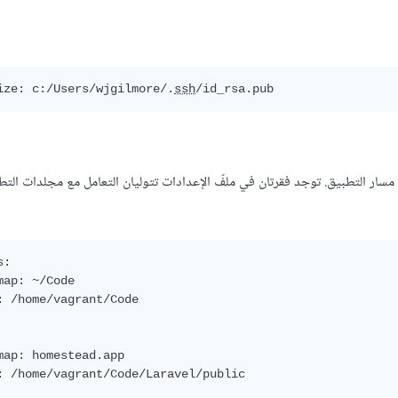
ize: c:/Users/wjgilmore/.
ssh
:

map: ~/Code

: /home/vagrant/Code

map: homestead.app

: /home/vagrant/Code/Laravel/public