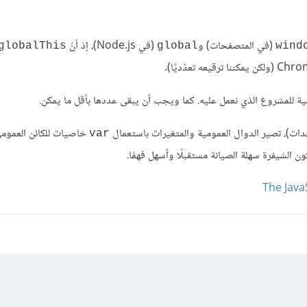
(في المتصفحات) و
(في Node.js)، إذ أنّ
‎globalThis‎
‎global‎
‎windo
عمومية للمشروع الذي نعمل عليه. كما ويجب أن يبقى عددها بأقل ما يمكن.
دات)، تصير الدوال العمومية والمتغيرات باستعمال
خاصيات للكائن العمومي.
‎var‎
ون الشيفرة سهلة الصيانة مستقبلًا وأسهل فهمًا.
The Java