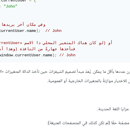
.
currentUser 
=
{
:
"John"
// وفي مكان آخر يريدها 
currentUser
.
name
);
// John
// ‫أو (لو كان هناك المتغير المحلي ذا الاسم «currentUser»
// فنأخذها جهارةً من النافذة (وهذا آم
window
.
currentUser
.
name
);
// John
 عددها بأقل ما يمكن. يُعدّ مبدأ تصميم الشيفرات حين تأخذ الدالة المتغيرات «ال
 للاختبار موازنةً بالمتغيرات الخارجية أو العمومية.
زايا اللغة الحديثة.
مضمّنة حقًا (لم تكن كذلك في المتصفحات العتيقة):