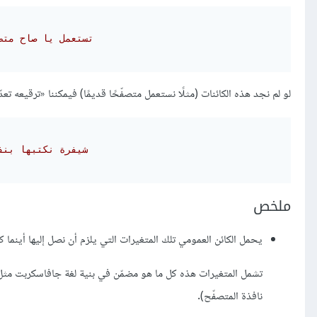
// ‫تستعمل يا صاح م
لو لم نجد هذه الكائنات (مثلًا نستعمل متصفّحًا قديمًا) فيمكننا «ترقيعه تعد
// شيفرة نكتبها ب
ملخص
يحمل الكائن العمومي تلك المتغيرات التي يلزم أن نصل إليها أينما كن
تشمل المتغيرات هذه كل ما هو مضمّن في بنية لغة جافاسكربت مث
نافذة المتصفّح).