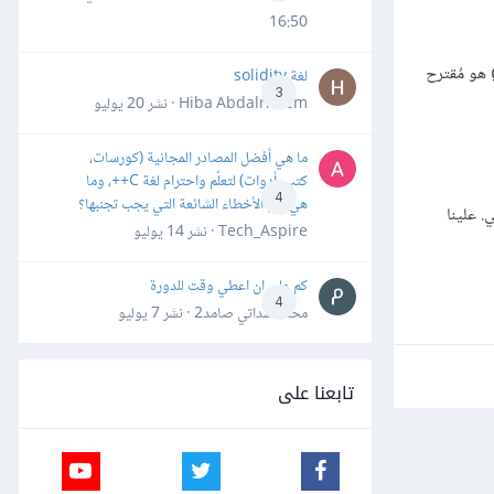
16:50
هو مُقترح
لغة solidity
3
Hiba Abdalrheem · نشر
20 يوليو
ما هي أفضل المصادر المجانية (كورسات،
كتب، أدوات) لتعلّم واحترام لغة C++، وما
4
هي أهم الأخطاء الشائعة التي يجب تجنبها؟
 علينا
Tech_Aspire · نشر
14 يوليو
كم علي ان اعطي وقت للدورة
4
محمد سداتي صامد2 · نشر
7 يوليو
تابعنا على