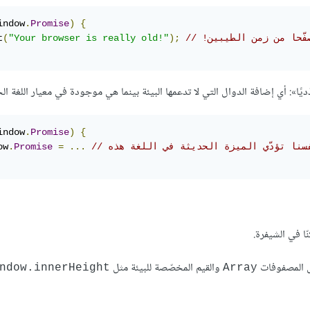
indow
.
Promise
)
{
تصفّحا من زمن الطيبين!
);
"Your browser is really old!"
(
t
ّديًا»: أي إضافة الدوال التي لا تدعمها البيئة بينما هي موجودة في معيار اللغة ا
indow
.
Promise
)
{
نفسنا تؤدّي الميزة الحديثة في اللغة هذه
...
=
Promise
.
ow
ّا في الشيفرة.
ل المصفوفات
والقيم المخصّصة للبيئة مثل
indow.innerHeight‎
‎Array‎