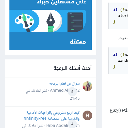
if
(!
w
  aler
}
لحديث.
if
(!
w
  wind
أحدث أسئلة البرمجة
}
سؤال عن تعلم البرمجه
Ahmed Alhafiz2 · نشر
الثلاثاء في
5
21:45
(ارتفاع
‎w
كيف ارفع مشروعي بالواجهات الأمامية
والخلفية على استضافة InfinityFree؟
4
Hiba Abdalrheem · نشر
الثلاثاء في