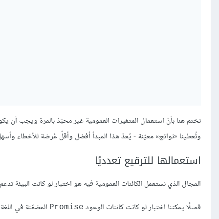
نختم هنا بأنّ استعمال المتغيرات العمومية غير محبّذ بالمرة ويجب أن يكون
وتُعطينا «نواتج» معيّنة - يُعدّ هذا المبدأ أفضل وأقلّ عُرضة للأخطاء وأسهل
استعمالها للترقيع تعدديًا
المجال الذي نستعمل الكائنات العمومية فيه هو اختبار لو كانت البيئة تدعم م
فمثلًا يمكننا اختبار لو كانت كائنات الوعود
المضمّنة في اللغة 
‎Promise‎