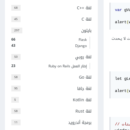
لغة C++‎
68
var
 gV
لغة C
45
alert
(
بايثون
297
يث لا يحدث
66
Flask
43
Django
لغة روبي
50
23
إطار العمل Ruby on Rails
لغة Go
58
let gL
لغة جافا
95
alert
(
لغة Kotlin
5
لغة Rust
58
برمجة أندرويد
11
تات