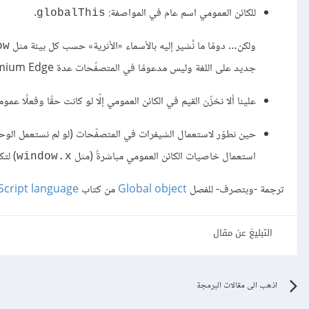
للكائن العمومي اسم عام في المواصفة:
.
‎globalThis‎
ولكن… دومًا ما نُشير إليه بالأسماء «الأثرية» حسب كل بيئة مثل
w‎
جديد على اللغة وليس مدعومًا في المتصفّحات عدة Chromium Edge (ولكن يمكننا ترقيعه تعدّديًا).
علينا ألا نخزّن القيم في الكائن العمومي إلّا لو كانت حقًا وفعلًا 
حين نطوّر لاستعمال الشيفرات في المتصفّحات (لو لم نستعمل الوح
استعمال خاصيات الكائن العمومي مباشرةً (مثل
) لتك
‎window.x‎
ترجمة -وبتصرف- للفصل
Global object
من كتاب
Script language
التبليغ عن مقال
اذهب الى مقالات البرمجة