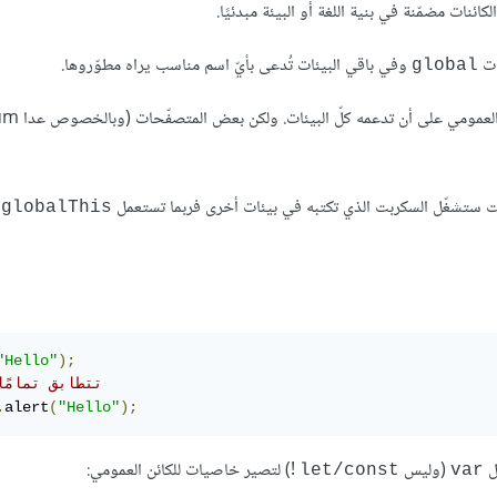
ئنات مضمّنة في بنية اللغة أو البيئة مبدئيًا.
وفي باقي البيئات تُدعى بأيّ اسم مناسب يراه مطوّروها.
‎global‎
إلى اللغة ليكون اسم قياس
نت ستشغّل السكربت الذي تكتبه في بيئات أخرى فربما تستعمل
ب
‎globalThis‎
"Hello"
);
// تتطابق تمامً
.
alert
(
"Hello"
);
ل
(وليس
!) لتصير خاصيات للكائن العمومي:
‎let/const‎
‎var‎