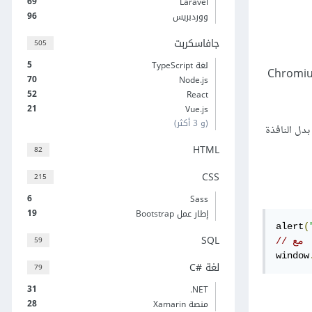
69
Laravel
96
ووردبريس
جافاسكربت
505
5
لغة TypeScript
يًا للكائن العمومي على أن تدعمه كلّ البيئات. ولكن بعض المتصفّحات (وبالخصوص عدا Chromium
70
Node.js
52
React
21
Vue.js
(و 3 أكثر)
دل النافذة
HTML
82
CSS
215
6
Sass
19
إطار عمل Bootstrap
alert
(
SQL
59
ا مع
window
لغة C#‎
79
31
‎.NET
28
منصة Xamarin