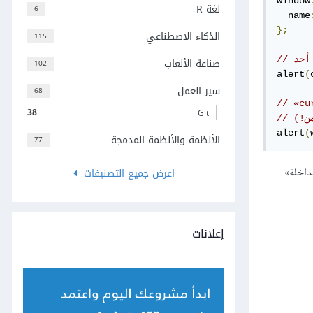
window
لغة R
6
  name
};
الذكاء الاصطناعي
115
أحد
صناعة الألعاب
102
alert
(
سير العمل
68
38
Git
ن!)
alert
(
الأنظمة والأنظمة المدمجة
77
داخلة»
اعرض جميع التصنيفات
إعلانات