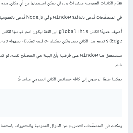
تقدّم الكائنات العمومية متغيراتَ ودوال يمكن استعمالها من أي مكان. هذه الكا
في المتصفّحات تُدعى بالنافذة
وفي Node.js تُدعى بالعموميات
‎window‎
أُضيف حديثًا الكائن
‎globalThis‎
Edge) لا تدعم هذا الكائن بعد، ولكن يمكنك «ترقيعه تعدّديًا» بسهولة تامة.
سنستعمل هنا
على فرضية بأنّ البيئة هي المتصفّح نفسه. لو ك
‎window‎
تلك.
يمكننا طبعًا الوصول إلى كافة خصائص الكائن العمومي مباشرةً:
يمكنك في المتصفّحات التصريح عن الدوال العمومية والمتغيرات باستعما