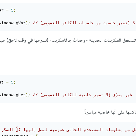
ar 
=
5
;
// ‫5 (تصير خاصية من خاصيات الكائن العمومي)
);
gVar
.
window
غير. تستعمل السكربتات الحديثة «وحداتَ جافاسكربت» (نشرحها في وقت لاحق) ح
et 
=
5
;
// ‫غير معرّف (لا تصير خاصية للكائن العمومي)
);
gLet
.
window
تبها على أنّها خاصية مباشرةً:
نجعل من معلومات المستخدم الحالي عمومية لتصل إليها كلّ السكرب