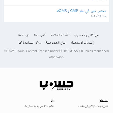
مختص خبير  في نظم  GMP و eQMS
منذ 11 ساعة
عن أكاديمية حسوب
الأسئلة الشائعة
اكتب معنا
درّب معنا
إرشادات الاستخدام
بيان الخصوصية
مركز المساعدة
© 2025
Hsoub
.
Content licensed under
CC BY-NC-SA 4.0
unless mentioned
otherwise.