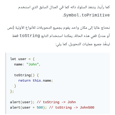
كما رأينا، يتنفذ السلوك ذاته كما في المثال السابق الذي استخدم
.
Symbol.toPrimitive
نحتاج غالبًا إلى مكان واحد يقوم بجميع التحويلات للأنواع الأولية (نص
أو عدد). ففي هذه الحالة، يمكننا استخدام التابع
فقط
toString
لينفِّذ جميع عمليات التحويل، كما يلي:
let user 
=
{
  name
:
"John"
,
  toString
()
{
return
this
.
name
;
}
};
alert
(
user
);
// toString -> John
alert
(
user 
+
500
);
// toString -> John500