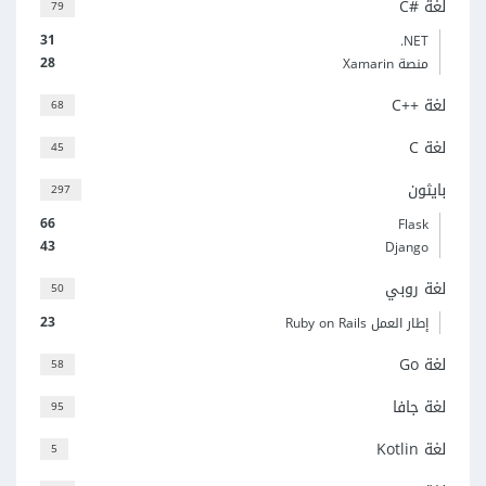
لغة C#‎
79
31
‎.NET
28
منصة Xamarin
لغة C++‎
68
لغة C
45
بايثون
297
66
Flask
43
Django
لغة روبي
50
23
إطار العمل Ruby on Rails
لغة Go
58
لغة جافا
95
لغة Kotlin
5