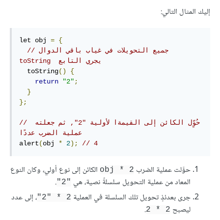
إليك المثال التالي:
let obj 
=
{
// جميع التحويلات في غياب باقي الدوال 
toString  يجري التابع 
  toString
()
{
return
"2"
;
}
};
// حُوِّل الكائن إلى القيمةا لأولية "2", ثم جعلته 
عملية الضرب عددًا
alert
(
obj 
*
2
);
// 4 
حوَّلت عملية الضرب
الكائن إلى نوع أولي، وكان النوع
obj * 2
المعاد من عملية التحويل سلسلةً نصية، هي
.
"2"
جرى بعدئذٍ تحويل تلك السلسلة في العملية
، إلى عدد
‎"2" * 2
ليصبح
.
2 * 2