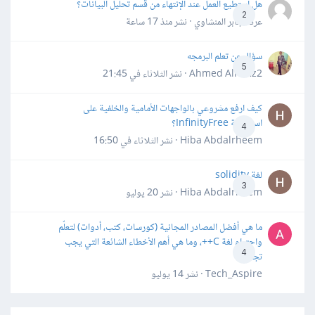
هل أستطيع العمل عند الإنتهاء من قسم تحليل البيانات؟
2
عرفه جابر المنشاوي · نشر
منذ 17 ساعة
سؤال عن تعلم البرمجه
5
Ahmed Alhafiz2 · نشر
الثلاثاء في 21:45
كيف ارفع مشروعي بالواجهات الأمامية والخلفية على
استضافة InfinityFree؟
4
Hiba Abdalrheem · نشر
الثلاثاء في 16:50
لغة solidity
3
Hiba Abdalrheem · نشر
20 يوليو
ما هي أفضل المصادر المجانية (كورسات، كتب، أدوات) لتعلّم
واحترام لغة C++، وما هي أهم الأخطاء الشائعة التي يجب
4
تجنبها؟
Tech_Aspire · نشر
14 يوليو