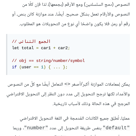
النصوص (دمج السلسلتين) ومع الأرقم (بجمعها)، لذا فإن كلًا من
النصوص والأرقام تعمل بشكل صحيح. أيضًا، عند موازنة كائن بنص، أو
رقم أو رمز، فلا يكون واضحًا أي نوع من التحويلات هو المطلوب.
// الجمع الثنائي
let total 
=
 car1 
+
 car2
;
// obj == string/number/symbol
if
(
user 
==
1
)
{
...
};
يمكن لِمعاملات الموازنة أكبر/أصغر
التعامل أيضًا مع كلً من النصوص
<>
والأعداد لكنها ترجح التحويل إلى عدد دون النظر إلى التحويل الافتراضي
المرجح في هذه الحالة وذلك لأسباب تاريخية.
عمليًا، تُطبِّق جميع الكائنات المُدمجة في اللغة التحويل الافتراضي
بنفس طريقة التحويل إلى عدد
. وربما
"number"
"default"