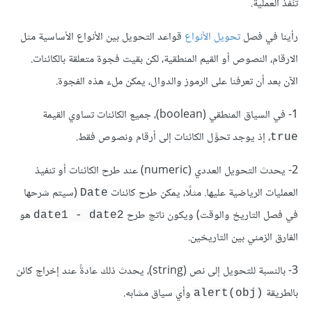
تُنَفَّذ العملية.
رأينا في فصل
تحويل الأنواع
قواعد التحويل بين الأنواع الأساسية مثل
الارقام، النصوص أو القيم المنطقية، لكن بقيت فجوة متعلقة بالكائنات.
الآن بعد أن تعرفنا على الرموز والدوال، يمكن ملء هذه الفجوة.
1- في السياق المنطقي (boolean)، جميع الكائنات تساوي القيمة
، إذ يوجد تحوَّل الكائنات إلى أرقام ونصوص فقط.
true
2- يحدث التحويل العددي (numeric) عند طرح الكائنات أو تنفيذ
العمليات الرياضية عليها. مثلًا، يمكن طرح كائنات
(سيتم شرحها
Date
في فصل التاريخ والوقت) ويكون ناتج طرح
هو
date1 - date2
الفارق الزمني بين التاريخين.
3- بالنسبة للتحويل إلى نص (string)، يحدث ذلك عادةً عند إخراج كائن
بالطريقة
وأي سياق مشابه.
alert(obj)‎