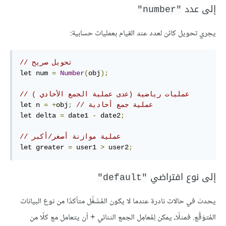
إلى عدد
"number"
يجري تحويل كائن لعدد عند القيام بعمليات حسابية:
// تحويل صريح
let num 
=
Number
(
obj
);
// ( عمليات رياضية (عدى عملية الجمع الأحادي
// عملية جمع أحادية
;
obj
+
=
let n 
let delta 
=
 date1 
-
 date2
;
// عملية موازنة أصغر/أكبر
let greater 
=
 user1 
>
 user2
;
إلى نوع افتراضي
"default"
يحدث في حالات نادرة عندما لا يكون المُشَغِّل متأكدًا من نوع البيانات
المُتوَقَّع. فمثلًا، يمكن لِمُعامِل الجمع الثنائي
أن يتعامل مع كلًا من
+