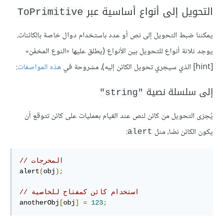
التحويل إلى أنواع أساسية عبر
ToPrimitive
يمكننا ضبط التحويل إلى نص أو عدد باستخدام دوال خاصة بالكائنات.
يوجد ثلاثة أنواع للتحويل بين الأنواع (يطلق عليها «النوع المخمَّن»
[hint] الذي سيجري تحويل الكائن إليه)، مشروحة في
هذه المواصفات
:
إلى سلسلة نصية
"string"
يُجرَى التحويل من كائن لنص عند القيام بعمليات على كائن تتوقع أن
يكون الكائن نصًا، مثل
:
alert
// المخرجات
alert
(
obj
);
// استخدام كائن كمفتاح للخاصية
anotherObj
[
obj
]
=
123
;