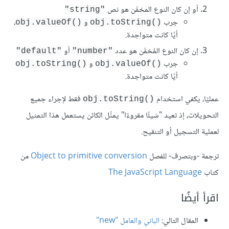
أو إن كان النوع المخمَّن هو نص
"string"
جرب
و
،
obj.valueOf()‎
obj.toString()‎
أيًا كانت متواجدة.
إن كان النوع المُخمَّن هو عدد
أو
"default"
"number"
جرب
و
obj.toString()‎
obj.valueOf()‎
أيًا كانت متواجدة.
عمليًا، يكفي استخدام
فقط لإجراء جميع
obj.toString()‎
التحويلات، إذ تعيد "شيئًا مقروءًا" يمثِّل الكائن يستعمل هذا التمثيل
لعملية التسجيل أو التنقيح.
ترجمة -وبتصرف- للفصل
Object to primitive conversion
من
كتاب
The JavaScript Language
اقرأ أيضًا
المقال التالي:
الباني والعامل "new"