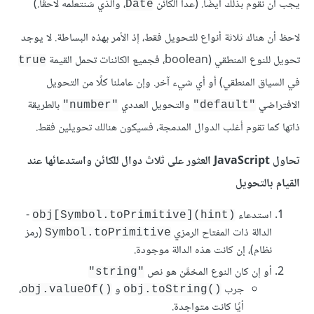
يجب أن نقوم بذلك أيضًا. (عدا الكائن
، والذي سَنتعلمه لاحقَا.)
Date
لاحظ أن هناك ثلاثة أنواع للتحويل فقط، إذ الأمر بهذه البساطة. لا يوجد
تحويل للنوع المنطقي (boolean، فجميع الكائنات تحمل القيمة
true
في السياق المنطقي) أو أي شيء آخر. وإن عاملنا كلًا من التحويل
الافتراضي
والتحويل العددي
بالطريقة
"number"
"default"
ذاتها كما تقوم أغلب الدوال المدمجة، فسيكون هنالك تحويلين فقط.
تحاول JavaScript العثور على ثلاث دوال للكائن واستدعائها عند
القيام بالتحويل
استدعاء
-
obj[Symbol.toPrimitive](hint)‎
الدالة ذات المفتاح الرمزي
(رمز
Symbol.toPrimitive
نظام)، إن كانت هذه الدالة موجودة.
أو إن كان النوع المخمَّن هو نص
"string"
جرب
و
،
obj.valueOf()‎
obj.toString()‎
أيًا كانت متواجدة.