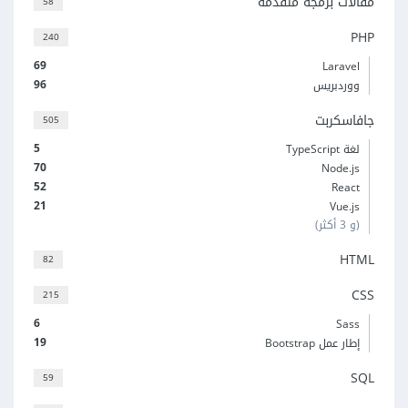
مقالات برمجة متقدمة
58
PHP
240
69
Laravel
96
ووردبريس
جافاسكربت
505
5
لغة TypeScript
70
Node.js
52
React
21
Vue.js
(و 3 أكثر)
HTML
82
CSS
215
6
Sass
19
إطار عمل Bootstrap
SQL
59