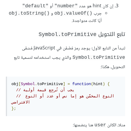
إن كان hint هو عدد
أو
"default"
"number"
جرب
و
obj.toString()‎
obj.valueOf()‎
أيًا كانت متواجدة.
تابع التحويل
Symbol.toPrimitive
لنبدأ من التابع الأول؛ يوجد رمز مُضَمَّن في JavaScript مُسَمَّى
والذي يجب استخدامه لتسمية تابع
Symbol.toPrimitive
التحويل، هكذا:
obj
[
Symbol
.
toPrimitive
]
=
function
(
hint
)
{
// يجب أن تُرجِع قيمة أولية
// النوع المخمَّن هو إما نص أو عدد أو النوع 
الافتراضي
};
مثلا، الكائن
هنا يتضمنها:
user