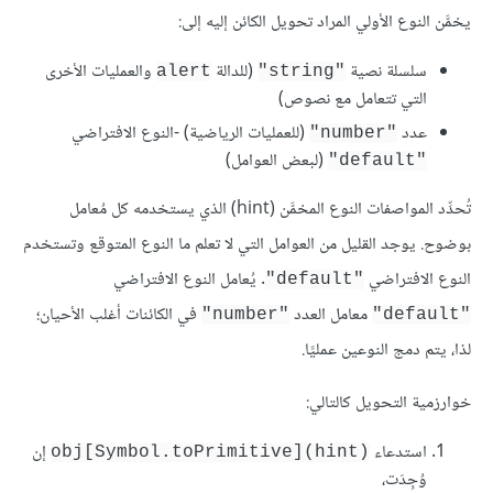
يخمَّن النوع الأولي المراد تحويل الكائن إليه إلى:
سلسلة نصية
(للدالة
والعمليات الأخرى
alert
"string"
التي تتعامل مع نصوص)
عدد
(للعمليات الرياضية) -النوع الافتراضي
"number"
(لبعض العوامل)
"default"
تُحدِّد المواصفات النوع المخمَّن (hint) الذي يستخدمه كل مُعامل
بوضوح. يوجد القليل من العوامل التي لا تعلم ما النوع المتوقع وتستخدم
النوع الافتراضي
. يُعامل النوع الافتراضي
"default"
معامل العدد
في الكائنات أغلب الأحيان؛
"number"
"default"
لذا، يتم دمج النوعين عمليًا.
خوارزمية التحويل كالتالي:
استدعاء
إن
obj[Symbol.toPrimitive](hint)‎
وُجِدَت،