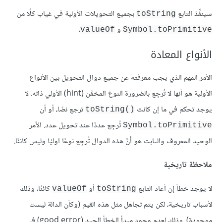
سينفِّذ التابع
بجميع التحويلات الأولية في غياب كلًا من
toString
و
.
valueOf
Symbol.toPrimitive
الأنواع المعادة
الأمر المهم الذي يجب معرفته عن جميع دوال التحويل بين الأنواع
الأولية هو أنها لا تُرجِع بالضرورة النوع المخمَّن (hint) الأولي ذاته. لا
يوجد تحكم في ما إن كانت
ترجع نصًا، أو أن
toString()‎
تُرجِع عددًا عند تحويل عدد. الأمر
Symbol.toPrimitive
الوحيد المعروف والثابت هو أنَّ هذه الدوال تُرجِع نوعًا اوليًا وليس كائنًا.
ملاحظة تاريخية
لا يوجد خطأ إن أعاد التابع
أو
كائنًا، وذلك
valueOf
toString
لأسباب تاريخية، لكن يتم تجاهل مثل هذه القيم (وكأن الدالة ليست
موجودة). وذلك لعدم وجود مبدأ الخطأ الجيد (good error) في