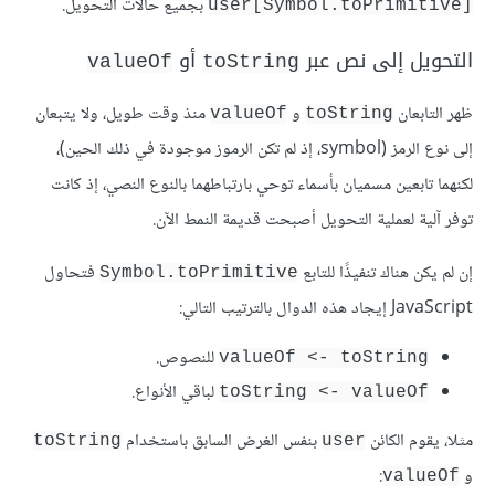
بجميع حالات التحويل.
user[Symbol.toPrimitive]‎
التحويل إلى نص عبر
أو
valueOf
toString
ظهر التابعان
و
منذ وقت طويل، ولا يتبعان
valueOf
toString
إلى نوع الرمز (symbol، إذ لم تكن الرموز موجودة في ذلك الحين)،
لكنهما تابعين مسميان بأسماء توحي بارتباطهما بالنوع النصي، إذ كانت
توفر آلية لعملية التحويل أصبحت قديمة النمط الآن.
إن لم يكن هناك تنفيذًا للتابع
فتحاول
Symbol.toPrimitive
JavaScript إيجاد هذه الدوال بالترتيب التالي:
للنصوص.
toString ->‏ valueOf
لباقي الأنواع.
valueOf ->‏ toString
مثلا، يقوم الكائن
بنفس الغرض السابق باستخدام
toString
user
و
:
valueOf