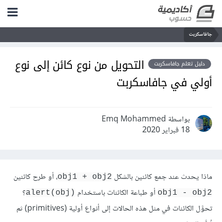
جافاسكربت
التحويل من نوع كائن إلى نوع
دليل تعلم جافاسكربت
أولي في جافاسكربت
بواسطة Emq Mohammed
18 فبراير 2020
ماذا يحدث عند جمع كائنين بالشكل
، أو طرح كائنين
obj1 + obj2
أو طباعة الكائنات باستخدام
؟
alert(obj)‎
obj1 - obj2
تحوَّل الكائنات في مثل هذه الحالات إلى أنواع أولية (primitives) ثم