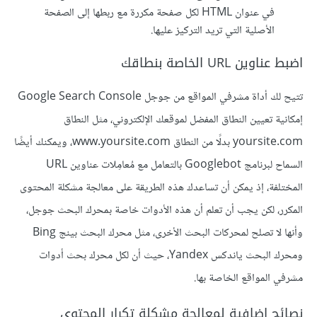
في عنوان HTML لكل صفحة مكررة مع ربطها إلى الصفحة
الأصلية التي تريد التركيز عليها.
اضبط عناوين URL الخاصة بنطاقك
تتيح لك أداة مشرفي المواقع من جوجل Google Search Console
إمكانية تعيين النطاق المفضل لموقعك الإلكتروني، مثل النطاق
yoursite.com بدلًا من النطاق www.yoursite.com، ويمكنك أيضًا
السماح لبرنامج Googlebot بالتعامل مع مُعامِلات عناوين URL
المختلفة، إذ يمكن أن تساعدك هذه الطريقة على معالجة مشكلة المحتوى
المكرر، لكن يجب أن تعلم أن هذه الأدوات خاصة بمحرك البحث جوجل،
وأنها لا تصلح لمحركات البحث الأخرى، مثل محرك البحث بينج Bing
ومحرك البحث ياندكس Yandex، حيث أن لكل محرك بحث أدوات
مشرفي المواقع الخاصة بها.
نصائح إضافية لمعالجة مشكلة تكرار المحتوى