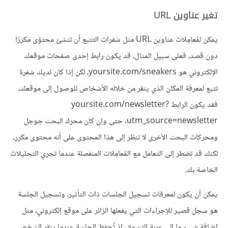
تغير عناوين URL
يمكن لمُعامِلات عناوين URL مثل شفرات التتبع أن تنشئ محتوًى مكررًا
دون قصد، فعلى سبيل المثال، قد يكون رابط إحدى صفحات موقعك
الإلكتروني هو yoursite.com/sneakers، لكن إذا كان لديك شفرة
تتبع لمعرفة المكان الذي ينقر من خلاله الأشخاص للوصول إلى موقعك،
فقد يكون الرابط yoursite.com/newsletter?
utm_source=newsletter. حتى وإن كان محرك البحث جوجل
ومحركات البحث الأخرى لا تنظر إلى هذا المحتوى على أنه محتوى مكرر،
لكنك قد تضطر إلى التعامل مع المُعامِلات المنفصلة عندما تجري التحليلات
الخاصة بك.
يمكن أن يكون لمعرفات تسجيل الجلسات ذات التأثير، وتسجيل الجلسة
هو سجل قصير للإجراءات التي يفعلها الزائر على موقع إلكتروني، مثل
إضافة شيء ما إلى عربة التسوق، إذ تُحفظ الجلسة عندما ينقر الشخص