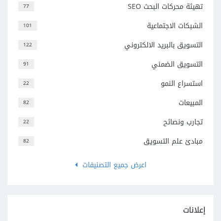
تهيئة محركات البحث SEO
77
الشبكات الاجتماعية
101
التسويق بالبريد الالكتروني
122
التسويق الضمني
91
استسراع النمو
22
المبيعات
82
تجارب ونصائح
22
مبادئ علم التسويق
82
اعرض جميع التصنيفات
إعلانات