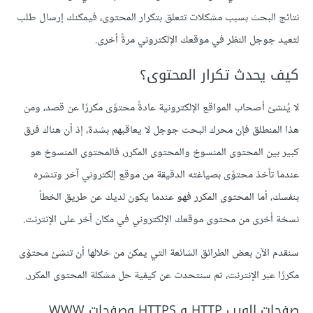
نتائج البحث بسبب مشكلات تتعلق بتكرار المحتوى، فيمكنك إرسال طلب
لتعيد جوجل النظر في موقعك الإلكتروني مرةً أخرى.
كيف يحدث تكرار المحتوى؟
لا يُنشئ أصحاب المواقع الإلكترونية عادةً محتوًى مكررًا عن قصد، ومن
هذا المنطلق فإن محرك البحث جوجل لا يعاقبهم بشدة، إذ أن هناك فرق
كبير بين المحتوى المنسوخ والمحتوى المكرر، فالمحتوى المنسوخ هو
عندما تأخذ محتوًى بصياغته الدقيقة من موقع إلكتروني آخر وتنشره
بنفسك، أما المحتوى المكرر فهو عندما يكون لديك عن طريق الخطأ
نسخة أخرى من محتوى موقعك الإلكتروني في مكان آخر على الإنترنت.
سنقدم الآن بعض الطرائق الشائعة التي يمكن من خلالها أن تنشئ محتوًى
مكررًا عبر الإنترنت، ثم سنتحدث عن كيفية حل مشكلة المحتوى المكرر.
صفحات الويب HTTP و HTTPS وصفحات WWW