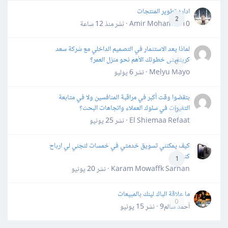
اداره تطوير المنتجات
2
Amir Mohamed10 · نشر
منذ 12 ساعة
لماذا يعد الاستثمار في التصميم الداخلي مع شركة سعد
كريتفيتى خطوتك الأهم نحو منزل العمر؟
0
Melyu Mayo · نشر
6 يوليو
بتقضوا وقت أكبر في مراقبة المنافسين ولا في متابعة
التغيرات في سلوك العملاء واتجاهات البحث؟
0
El Shiemaa Refaat · نشر
25 يونيو
كيف يمكنني تسويق خدمتي في خمسات لتجني لي ارباح
كثيرة
1
Karam Mowaffk Sarhan · نشر
20 يونيو
ما علاقة الباك لينك بالمبيعات
0
أحمد سالم9 · نشر
15 يونيو