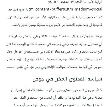
الرابط yoursite.com/besttrails/?
utm_content=buffer&utm_medium=social، ومع ذلك قد
تصنف جوجل الرابط الثاني على أنه الرابط الأساسي من المحتوى المكرر،
فحينها لن ينقر عليه الأشخاص لأنهم يرونه مخيفًا وغير جدير بالثقة.
يزحف جوجل دوريًا إلى صفحات موقعك الإلكتروني ليتمكن من فهرسة
أي محتوى جديد تضيفه ولكي يعرضه في صفحات نتائج البحث، لذا فإن
كان لديك محتوى مكرر على موقعك الإلكتروني فسيستغرق جوجل وقتًا
أطول ليتمكن من اكتشاف جميع الصفحات، مما قد يؤدي إلى إبطاء عمل
جوجل في فهرسة صفحات موقعك الإلكتروني وعرضها في نتائج البحث.
سياسة المحتوى المكرر في جوجل
لا تَعُد جوجل المحتوى المكرر على موقع ما أساسًا لاتخاذ أي إجراء أو
عقوبة بحق هذا الموقع ما لم يظهر أن القصد من المحتوى المكرر هو
التضليل والتلاعب بنتائج محركات البحث، وعلى الرغم من أن محرك