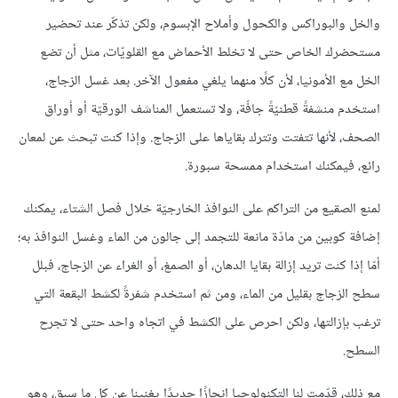
والخل والبوراكس والكحول وأملاح الإبسوم، ولكن تذكّر عند تحضير
مستحضرك الخاص حتى لا تخلط الأحماض مع القلويّات، مثل أن تضع
الخل مع الأمونيا، لأن كلًا منهما يلغي مفعول الآخر. بعد غسل الزجاج،
استخدم منشفةً قطنيّةً جافّة، ولا تستعمل المناشف الورقيّة أو أوراق
الصحف، لأنها تتفتت وتترك بقاياها على الزجاج. وإذا كنت تبحث عن لمعان
رائع، فيمكنك استخدام ممسحة سبورة.
لمنع الصقيع من التراكم على النوافذ الخارجيّة خلال فصل الشتاء، يمكنك
إضافة كوبين من مادّة مانعة للتجمد إلى جالون من الماء وغسل النوافذ به؛
أمّا إذا كنت تريد إزالة بقايا الدهان، أو الصمغ، أو الغراء عن الزجاج، فبلل
سطح الزجاج بقليل من الماء، ومن ثم استخدم شفرةً لكشط البقعة التي
ترغب بإزالتها، ولكن احرص على الكشط في اتجاه واحد حتى لا تجرح
السطح.
مع ذلك، قدّمت لنا التكنولوجيا إنجازًا جديدًا يغنينا عن كل ما سبق، وهو