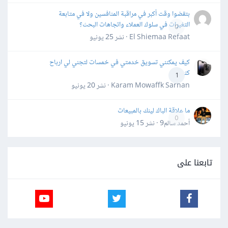
بتقضوا وقت أكبر في مراقبة المنافسين ولا في متابعة
التغيرات في سلوك العملاء واتجاهات البحث؟
0
El Shiemaa Refaat · نشر
25 يونيو
كيف يمكنني تسويق خدمتي في خمسات لتجني لي ارباح
كثيرة
1
Karam Mowaffk Sarhan · نشر
20 يونيو
ما علاقة الباك لينك بالمبيعات
0
أحمد سالم9 · نشر
15 يونيو
تابعنا على