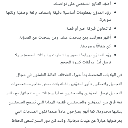
أضفِ الطابع الشخصي على تواصلك.
زوّد المدوّن بمعلومات أساسيّة دقيقة باستخدام لغة وصفيّة ولكنها
موجزة.
لا تحاول فبركة خبر أو قصة.
أظهر معرفتك بمن يتحدث عنك، ومن يتحدث عن المدوّنة.
كن شفافًا وصريحًا.
زوّد المدوّن بروابط للصور والشعارات والبيانات الصحفيّة، ولا
ترسل أبدًا مرفقات كبيرة الحجم.
في الولايات المتحدة، بدأ خبراء العلاقات العامّة العاملون في مجال
التجميل يلاحظون تأثير المدوّنين، لذلك باتت بعض متاجر مستحضرات
التجميل ترسل للمدوّنين والصحفيين هدايا وعيّنات من منتجاتها. مع ذلك،
ثمة فرق بين المدوّنين والصحفيين، فقيمة الهدايا التي يُسمح للصحفيين
بتلقيها محدودة، كما أنهم يصرّحون عادةً عندما تكون المنتجات التي
يعرضونها عبارةً عن عيّنات مجانيّة، وذلك لأن دور النشر تسعى للحفاظ