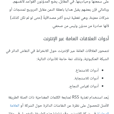
على سمعتها وحياديتها. في المقابل، يضع المدوّنون القواعد لأنفسهم،
وبالتالي فإن بعضهم يقبل هدايا باهظة الثمن مقابل الترويج لمنتجات أو
شركات معيّنة، وهي تغطية تبدو أكثر مصداقيّةً (حتى لو لم تكن كذلك)
لأنها صادرة من مدوّن وليس من صحفي.
أدوات العلاقات العامة عبر الإنترنت
تتمحور العلاقات العامّة عبر الإنترنت حول الانخراط في النقاش الدائر في
الشبكة العنكبوتيّة، ولذلك ثمة حاجة للأدوات التالية:
أدوات للاستماع.
أدوات للاستجابة.
أدوات لقياس النجاح.
يُعد استخدام تغذية RSS لمتابعة الكلمات المفتاحيّة ذات الصلة الطريقة
الأمثل للحصول على نظرة عن النقاشات الدائرة حول الشركة أو
العلامة
التجاريّة
في شبكة الإنترنت، وقد تناولنا هذه الطريقة بالتفصيل في مقال