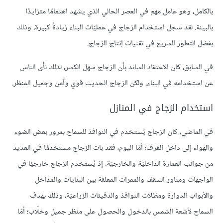
بالكامل، وهو عامل مهم في العصر الحالي الذي يشهد اهتمامًا متزايدًا
بالبيئة. لقد سجل استخدام الزجاج في عمليّات البناء زيادةً كبيرة، وذلك
بفضل التطور السريع في تقنيات إنتاج الزجاج.
في السابق، كان الاعتقاد السائد بأن الزجاج سهل الكسر، لذلك نأى الناس
عن استخدامه في البناء، ولكن الزجاج الحديث قوي وآمن وجميل المنظر.
استخدام الزجاج في المنازل
في الماضي، كان الزجاج يُستخدم في النوافذ للسماح بمرور بعض الضوء
والهواء إلى داخل الغرف؛ أمّا اليوم، فقد بات الزجاج مستخدمًا في العديد
من جوانب العمارة الداخليّة والخارجيّة. إذ يُستخدم الزجاج خارجيًا في
الواجهات ومناور السقف والممرات المعلقة بين البنايات والمداخل
والأبواب الدوارة ومظلات النوافذ والدفيئات الزراعيّة، وذلك بهدف
السماح لأشعة الشمس بالدخول والحصول على منظر جميل وخلّاب؛ أمّا