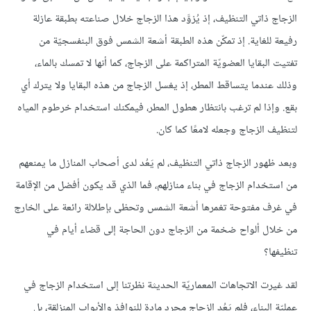
الزجاج ذاتي التنظيف، إذ يُزوَّد هذا الزجاج خلال صناعته بطبقة عازلة
رفيعة للغاية. إذ تمكّن هذه الطبقة أشعة الشمس فوق البنفسجيّة من
تفتيت البقايا العضويّة المتراكمة على الزجاج، كما أنها لا تمسك بالماء،
وذلك عندما يتساقط المطر، إذ يغسل الزجاج من هذه البقايا ولا يترك أي
بقع. وإذا لم ترغب بانتظار هطول المطر، فيمكنك استخدام خرطوم المياه
لتنظيف الزجاج وجعله لامعًا كما كان.
وبعد ظهور الزجاج ذاتي التنظيف، لم يَعُد لدى أصحاب المنازل ما يمنعهم
من استخدام الزجاج في بناء منازلهم، فما الذي قد يكون أفضل من الإقامة
في غرف مفتوحة تغمرها أشعة الشمس وتحظى بإطلالة رائعة على الخارج
من خلال ألواح ضخمة من الزجاج دون الحاجة إلى قضاء أيام في
تنظيفها؟
لقد غيرت الاتجاهات المعماريّة الحديثة نظرتنا إلى استخدام الزجاج في
عمليّة البناء، فلم يَعُد الزجاج مجرد مادة للنوافذ والأبواب المنزلقة، بل