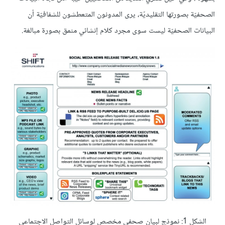
الصحفيّة بصورتها التقليديّة، يرى المدونون المتعطشون للشفافيّة أن
البيانات الصحفيّة ليست سوى مجرد كلام إنشائي منمق بصورة مبالغة.
الشكل 1: نموذج لبيان صحفي مخصص لوسائل التواصل الاجتماعي