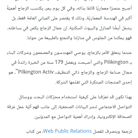
أصبح عنصرًا معماريًا قائمًا بذاته، وفي كل يوم يمر، يكتسب الزجاج أهميّةً
أكبر في الهندسة المعماريّة، وذلك لا يقتصر على المباني العامّة فقط، بل
يشمل أيضًا المنازل والبيوت السكنيّة. إن جمال الزجاج يكمن في بساطته،
فهو يمكننا من الجلوس في منازلنا والتمتع بالطبيعة من حولنا.
عندما يتعلق الأمر بالزجاج، يوصي المهندسون والمصممون وشركات البناء
بـ Pilikington والتي أصبحت وبفضل 179 سنة من الخبرة رائدةً في
™
مجال صناعة الزجاج، والزجاج ذاتي التنظيف، Pilkington Activ
، هو
إحدى المنتجات المبتكرة التي تقدّمها الشركة.
بهذا نكون قد تعرّفنا على كيفيّة استخدام محرّكات البحث ووسائل
التواصل الاجتماعي لنشر البيانات الصحفيّة، إلى جانب فهم آليّة عمل غرفة
الصحافة الإلكترونية، وإدراك أهميّة التواصل مع المدوّنين.
ترجمة وبتصرف للفصل
Web Public Relations
، من كتاب