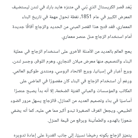
يُعَد قصر الكريستال الذي بُني في متنزه هايد بارك في لندن ليستضيف
المعرض الكبير في عام 1851، نقطة تحول مهمة في تاريخ البناء
المعماري، فقد فتح هذا القصر المبني من الحديد والزجاج آفاقًا جديدة
أمام استخدام الزجاج مثل عنصر معماري.
يعج العالم بالعديد من الأمثلة الأخرى على استخدام الزجاج في عمليّة
البناء والتصميم، منها معرض ميلان التجاري، وهرم اللوفر، وجسر لندن،
وبرج أغبار في إسبانيا، وبرج الاتحاد الروسي، ومنتدى طوكيو العالمي.
ورغم أن استخدام الزجاج في البناء كان مقصورًا في الماضي على
المكاتب والمؤسسات والمباني الفنيّة الضخمة، إلا أنه بدأ يصبح عنصرًا
أساسيًا في بناء وتصميم العديد من المنازل، فالزجاج يسهل مرور الضوء
الطبيعي، ويجعل الغرف الصغيرة تبدو أكبر مما هي عليه، كما أنه يضفي
شعورًا بالهدوء والطمأنينة ويرفع من قيمة المنزل.
يتميّز الزجاج بكونه رخيصًا نسبيًا، إلى جانب القدرة على إعادة تدويره