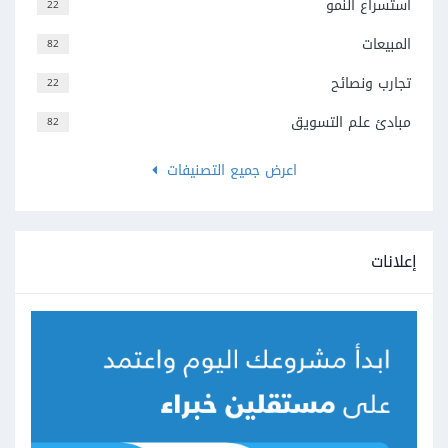
استسراع النمو
22
المبيعات
82
تجارب ونصائح
22
مبادئ علم التسويق
82
اعرض جميع التصنيفات
إعلانات