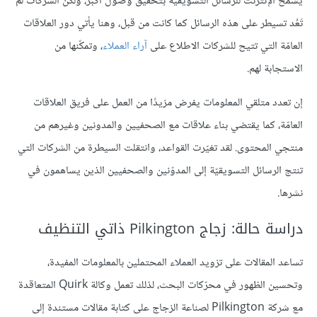
يسمح الإنترنت للرسائل التسويقيّة بتحقيق وصول أكبر، ولكن الشركات لم
تَعُد تسيطر على هذه الرسائل كما كانت من قبل، وهنا يأتي دور العلاقات
العامّة التي تتيح للشركات الاطلاع على
آراء العملاء
، وتمكّنها من
الاستجابة لهم.
إن تعدد متلقي المعلومات يفرض مزيدًا من العمل على فريق العلاقات
العامّة، كما يقتضي بناء علاقات مع الصحفيين والمدونين وغيرهم من
منتجي المحتوى. لقد تغيّرت القواعد، وانتقلت السيطرة من الشركات التي
تنتج الرسائل التسويقيّة إلى المدوّنين والصحفيين الذين يساهمون في
نشرها.
دراسة حالة: زجاج Pilkington ذاتي التنظيف
تساعد المقالات على تزويد العملاء المحتملين بالمعلومات المفيدة،
وتحسين الظهور في محرّكات البحث، لذلك تعمل وكالة Quirk المتعاقدة
مع شركة Pilkington لصناعة الزجاج على كتابة مقالات مستندة إلى