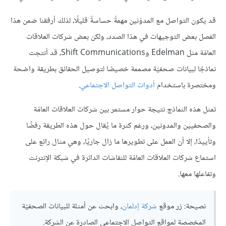
قد يكون التواصل مع المدوّنين مهمةً حساسةً قليلًا، لذلك أرفقنا ضمن هذا
الفصل بعض التوجيهات في هذا الصدد، ولكن بعض شركات العلاقات
العامّة مثل Edelman وShift Communications، قد أنتجت
نماذجًا لبيانات صحفيّة مصممة خصيصًا لتوصيل الحقائق بطريقة واضحة
ومختصرة باستخدام
أدوات التواصل الاجتماعي
.
تمثل هذه النماذج نتيجة حوار مستمر بين شركات العلاقات العامّة
والصحفيين والمدونين، ورغم كثرة ما يُقال حول هذه الطريقة رفضًا
وتأييدًا، إلا أن العمل على تطويرها ما زال جاريًا، وهي مثال رائع على
استماع شركات العلاقات العامّة للنقاشات الدائرة في شبكة الإنترنت
وتفاعلها معها.
نصيحة: زر موقع
شركة إدلمان
، وابحث عن أمثلة للبيانات الصحفيّة
المخصصة لمواقع التواصل الاجتماعي الصادرة عن الشركة.