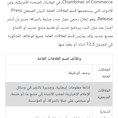
Chambmer of Commerce، في الولايات المتحدة الأمريكية، ومن
الأدوات التي يستخدمها قسم العلاقات العامة: البيان الصحفي Press
Release، وهو إعلانٌ رسمي حول حدثٍ مرتبطٍ بالشركة؛ جديرٍ بأن تُنشَر
أخبارٌ عنه، مثَل: البدء ببرنامج جديد، أو تقديم منتَجٍ جديد، أوِ افتتاح
مصنعٍ جديد، وقد يمارس قسمُ العلاقات العامة جميعَ الوظائف المذكورة
في الجدول 12.3 أدناه، أو بعضًا منها.
وظائف قسم العلاقات العامة
العلاقات
وصف الوظيفة
العامة
إذاعةُ معلومات إيجابية، وجديرة بالنشر في وسائل
العلاقات
الإعلام الإخبارية؛ لجذب الانتباه إلى منتجِ ما، أو خدمة،
الصحفية
أو شخص، على صلةٍ بالشركة، أو المؤسسة.
الدعاية