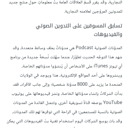
التجارية، وقد يقرر قسمُ العلاقات العامة بثَّ معلوماتٍ حول منتَجٍ جديد
للمدونين المروِّجين لعلامته التجارية.
تسابق المسوقين على التدوين الصوتي
والفيديوهات
المدوَّنات الصوتية Podcast هي مدوّناتٌ بملف وسائط متعددة، وقد
شهد هذا التوجُّه الحديث تطوُّرًا، عندما سهَّلت نُسخةٌ جديدة من برنامج
آي تيونز iTunes على الأشخاص أن يُنشؤوا مدوّناتهم الخاصة،
وينشروها على أحد المواقع الإلكترونية، هذا ويوجد في الولايات
المتحدة ما يزيد على 8000 مدوَّنة شخصية؛ وإلى جانب الأفراد، فقد
بدأتِ الشركاتُ بإنشاء مدوَّناتها الخاصة، ونشر فيديوهاتها على يوتيوب
YouTube بوصفه قناةً تسويقية أخرى، وتتمثل الفائدة من المدونات
الصوتية بالنسبة للمستمعين؛ في الراحة التي توفرها لهم تلك المدونات،
وقد بات بوسع الشركات اليوم استخدام تقنية بثّ الفيديوهات التي يمكن