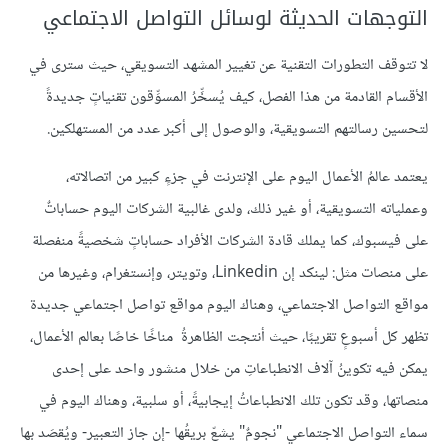
التوجهات الحديثة لوسائل التواصل الاجتماعي
لا تتوقف التطورات التقنية عن تغيير المشهد التسويقي، حيث سترى في
الأقسام القادمة من هذا الفصل، كيف يُسخِّرُ المسوِّقون تقنياتٍ جديدةً
لتحسين رسالتهم التسويقية، والوصول إلى أكبر عدد من المستهلكين.
يعتمد عالمُ الأعمال اليوم على الإنترنت في جزءٍ كبير من اتصالاته،
وعملياته التسويقية، أو غير ذلك، ولدى غالبية الشركات اليوم حساباتٌ
على فيسبوك، كما يملك قادة الشركات الأفراد حساباتٍ شخصيةً منفصلة
على منصات مثل: لينكد إن Linkedin، وتويتر، وإنستغرام، وغيرها من
مواقع التواصل الاجتماعي، وهناك اليوم مواقع تواصل اجتماعي جديدة
تظهر كل أسبوعٍ تقريبًا، حيث أنتجت الظاهرةُ مناخًا خاصًا بعالم الأعمال،
يمكن فيه تكوينُ آلاف الانطباعاتِ من خلال منشور واحد على إحدى
منصاتها، وقد تكون تلك الانطباعاتُ إيجابيةً، أو سلبية، وهناك اليوم في
سماء التواصل الاجتماعي "نجومٌ" يشعّ بريقُها -إن جاز التعبير- ويُقصَد بها