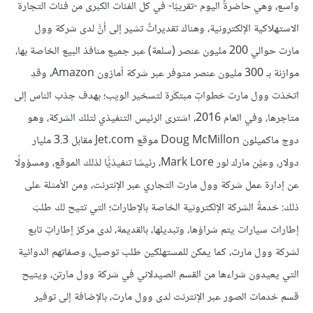
واسع، وهي حاضرةٌ اليوم -تقريبًا- في كل الفئات الكبرى من فئات التجارة
الاستهلاكية الإلكترونية، وهناك تقديراتٌ تشير إلى أنَّ لدى شركة وول
مارت حوالي 200 مليون عنصر (سلعة) عبر جميع منافذ البيع الخاصة بها،
موازنة بـ 300 مليون عنصر متوفر عبر شركة أمازون Amazon، وقدِ
اتخذت وول مارت خطواتٍ مبتكَرة لتسخير الويب؛ بهدف جذب الناس إلى
متاجرها، وفي العام 2016، اشترى الرئيس التنفيذي لتلك الشركة، وهو
دوج ماكميلون Doug McMillon موقع Jet.com مقابل 3.3 مليار
دولار، وعيَّن مارك لور Mark Lore، رئيسًا تنفيذيًّا لذلك الموقع، ومسؤولًا
عن إدارة عمل شركة وول مارت التجاري عبر الإنترنت، ومن الأمثلة على
ذلك: خدمةُ الشركة الإلكترونية الخاصة بالإطارات؛ التي تتيح لك طلبَ
إطارات سيارات يتم شراؤها، وتبديلها، بالقديمة، لدى مركز إطاراتٍ تابع
لشركة وول مارت، كما يمكن للمستهلكين طلب توصيل، وصفاتهم الدوائية
التي يعيدون شراءها من القسم الصيدلاني في شركة وول مارتن، ويتيح
قسم خدمات الصور عبر الإنترنت لدى وول مارت، بالإضافة إلى توفير