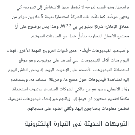
برامجها، وهو قصير لدرجة لا يُضطر معها الأشخاصُ إلى تسريعه كي
ينتهيَ عرضُه، كما تلقّت تلك الشركةُ استثمارًا بقيمة 5 ملايين دولار من
عملاقِ الإعلان؛ شركةِ دبليو بي بي WPP، وهذا يدل بوضوح على أنَّ
مجتمع الأعمال التجارية يتأملُّ خيرًا من المدونات الصوتية.
وأصبحتِ الفيديوهات -أيضًا- إحدى قنوات الترويج المهمة الأخرى، فهناك
اليوم مئات آلاف الفيديوهات التي تُشاهَد على يوتيوب، وهو موقع
استضافة الفيديوهات الأضخم على الإنترنت اليوم، إذ يدخلِ الناسُ اليوم
إليه لمشاهدة فيديوهات حول منتجٍ ما، وطريقة استخدامه، ويستخدم
روّاد الأعمال، وسواهم من مالكي الشركات الصغيرة، يوتيوب استخدامًا
مكثفًا لتقديم محتوىً ذي قيمةٍ إلى زبائنهم عبر إنشاء فيديوهات تعريفية،
تتضمن معلومات يحتاجون إليها، وتُلقي الضوء على منتجاتهم.
التوجهات الحديثة في التجارة الإلكترونية