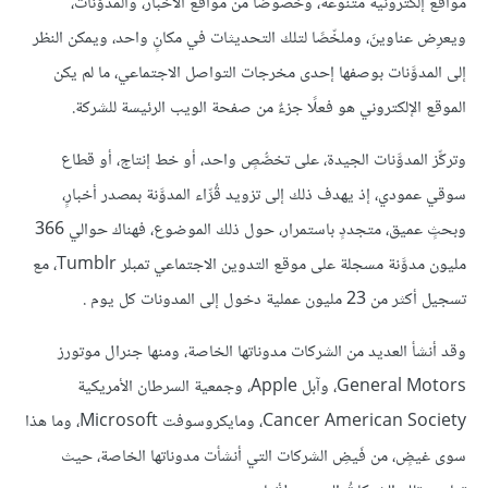
مواقع إلكترونية متنوعة، وخصوصًا من مواقع الأخبار، والمدوَّنات،
ويعرِض عناوينَ، وملخّصًا لتلك التحديثات في مكانٍ واحد، ويمكن النظر
إلى المدوَّنات بوصفها إحدى مخرجات التواصل الاجتماعي، ما لم يكن
الموقع الإلكتروني هو فعلًا جزءٌ من صفحة الويب الرئيسة للشركة.
وتركِّز المدوَّنات الجيدة، على تخصُّصٍ واحد، أو خط إنتاج، أو قطاع
سوقي عمودي، إذ يهدف ذلك إلى تزويد قُرِّاء المدوَّنة بمصدر أخبارٍ،
وبحثٍ عميق، متجددٍ باستمرار، حول ذلك الموضوع، فهناك حوالي 366
مليون مدوَّنة مسجلة على موقع التدوين الاجتماعي تمبلر Tumblr، مع
تسجيل أكثر من 23 مليون عملية دخول إلى المدونات كل يوم .
وقد أنشأ العديد من الشركات مدوناتها الخاصة، ومنها جنرال موتورز
General Motors، وآبل Apple، وجمعية السرطان الأمريكية
Cancer American Society، ومايكروسوفت Microsoft، وما هذا
سوى غيضٍ، من فَيضِ الشركات التي أنشأت مدوناتها الخاصة، حيث