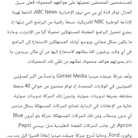
للمستخدمين المحتملين تحميلُها على هواتفهم المحمولة؛ فعلى سبيل
المثال: توفر قناة إي بي سي نيوز الإخبارية ABC News، التابعة لهيئة
الإذاعة الوطنية NBC الأمريكية، نسخةً رقمية من البرامج التي تبثُّها؛ إذ
يجري تحميل البرامج المفضلة للمستهلكين تحميلًا آليًّا من الإنترنت، وعادة
ما يكون بشكل مجاني، وبوسع أولئك المستهلكين الاستماع إلى البرامج
في أي وقتٍ يرغبون، كما يمكنهم الاستماع إليها من أي مكان يريدون، ما
دام بحوزتهم هواتف محمولة، تمكّنهم من تلقّي تلك التحميلات.
وتُعَد شركةُ جيملت ميديا Gimlet Media واحدةً من أكبر المدوِّنين
الصوتيين في الولايات المتحدة، إذ توفر محتوىً من حوالي 40 محطة
مختلفة، بصيغة تدوينات صوتية، وتنشِئُ تلك الشركة تدويناتٍ صوتية،
خالية من الإعلانات في البداية، لصالح الشركات المستهلكة بشكل مباشر،
أي بدون وسطاء، ومن تلك الشركات المستهلكة: شركة بلو أبرون Blue
Apron، إلى جانب الشركات المُعلِنة التقليدية مثل: بيبسي Pepsi،
وفورد Ford، وحاليًا تُدرِج شركةُ جيملت ميديا إعلانًا قصيرًا قبل بدء بث