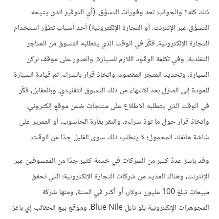
ذلك كله؟ والجواب: تعد وفورات التسوُّق، (أي التوفير الذي يتيحه
التسوُّق عبر الإنترنت، أو التجارة الإلكترونية) أحد أسباب تطوُّر استخدام
التجارة الإلكترونية. فكِّر في الوقت الذي يتطلبه التسوق من المتاجر
التقلدية، وفي تكلفة الوقود اللازم للسيارة، والعثور على موقف لركن
السيارة، وتحديد المتجر المقصود، واتخاذ قرار بالشراء، ثم قيادة السيارة
للعودة إلى المنزل بعد الانتهاء من ذلك التسوق التقليدي، وبالمقابل، فكِّر
في الوقت الذي يتطلبه الاطلاع على منتجاتٍ ضمن موقعٍ إلكتروني،
واتخاذ قرار حول ما تودّ شراءه، والنقر بفأرة الحاسوب، أو التمرير على
شاشة هاتفك المحمول؛ لا يتطلب ذلك سوى القليل جدًا من الوقت!
وقد باشرَ عددٌ كبير من الشركات في خدمة كثير جدًا من المتسوقين عبر
الإنترنت، وهناك العديد من شركات التجارة الإلكترونية؛ التي تحقق
مبيعاتٍ تبلغ 100 مليون دولار، أو أكثر في السنة، ومنها شركة
المجوهرات الإلكترونية بلو نايل Blue Nile، وموقع بيع الحقائب إي باغز