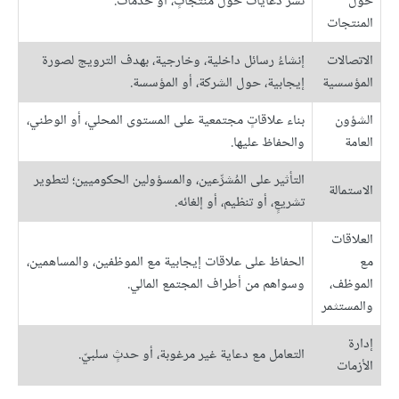
حول
نشر دعايات حول منتجاتٍ، أو خدمات.
المنتجات
الاتصالات
إنشاءُ رسائل داخلية، وخارجية، بهدف الترويج لصورة
المؤسسية
إيجابية، حول الشركة، أو المؤسسة.
الشؤون
بناء علاقاتٍ مجتمعية على المستوى المحلي، أو الوطني،
العامة
والحفاظ عليها.
التأثير على المُشرِّعين، والمسؤولين الحكوميين؛ لتطوير
الاستمالة
تشريعٍ، أو تنظيم، أو إلغائه.
العلاقات
مع
الحفاظ على علاقات إيجابية مع الموظفين، والمساهمين،
الموظف،
وسواهم من أطراف المجتمع المالي.
والمستثمر
إدارة
التعامل مع دعاية غير مرغوبة، أو حدثٍ سلبيّ.
الأزمات