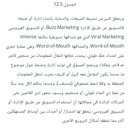
الجدول 12.3
ويتعلق كثير من تنشيط المبيعات، والدعاية، بإنشاء إثارة، أو ضجة؛
فالتسويق عن طريق الإثارة Buzz Marketing، أو التسويق الفيروسي
Viral Marketing الذي هو مُشافهةٌ تسويقية مكثَّفة Intense
Word-of-Mouth، والمشافهة Word-of-Mouth؛ وهي عملية تجري
على امتداد خطٍّ طوليّ، يحدث خلالها انتقالٌ للمعلومات من شخصٍ لآخر،
ثم لآخر، وهكذا، وينجح المسوِّقُ في توليدِ إثارةٍ، وضجةٍ حول موضوعٍ
ما، عندما يكون التفاعلُ معه كبيرٌ، أو كثيف؛ بحيث تنتقل المعلومات
المتعلقة به وفقًا لنمطٍ مصفوفيٍّ (متشعِّب)، وعندما يتكلم الكل عنه، بدلًا
من نمطٍ ذي اتجاهٍ طولي، أو مستقيم، ويسود شعور لدى القائمين على
الشركات الرائدة في مجالاتها؛ أنَّ استخدام التسويق عن طريق الإثارة، أو
التسيوق الفيروسي؛ يحقق لها انتشارًا، أو أصداء، بين أوساط المستهلكين،
أكثر مما تحققه أشكال الترويج الأخرى.