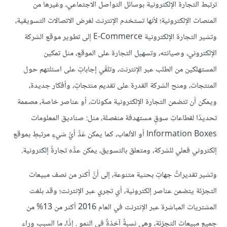
ترتبط التجارة الإلكترونية بوسائل التواصل الاجتماعي، وغيرها من
المنصات الإلكترونية؛ لأنها تستخدم الإنترنت لغرض الاتصالات التسويقية،
وتشير التجارة الإلكترونية E-Commerce إلى تطوير موقع الشركة
الإلكتروني، وصيانته، وتسهيل التجارة على الموقع، مثل تمكين
المستهلكين من الطلب عبر الإنترنت، وتلقّي إجاباتٍ على اسئلتهم حول
المنتجات، ومنح الشركة القدرة على تقديم منتجاتٍ، وأفكار جديدة،
ويمكن أن تتضمن التجارة الإلكترونية مكونات، أو عناصر خاصة، مصممة
تحديدًا لقطاعاتِ سوقٍ مستهدفة منفصلة، مثل: صناديق المعلومات
Information Boxes أو الألعاب، كما يمكن عَدُّ أيِّ شيءٍ مرتبطٍ بموقع
إلكتروني فعلي للشركة، ومتعلق بالتسويق، يمكن عدُّه تجارةً إلكترونية.
وتشير تقديراتُ جهاتٍ بحثية متنوعة، إلى أنَّ أكثر من نصف مبيعات
التجزئة يتضمن عناصر إلكترونية، أي تجري عبر الإنترنت؛ وقد بلغت
المشتريات المباشرة عبر الإنترنت في العام 2016 أكثر من 13% من
جميع مبيعات التجزئة، وهي نسبةٌ آخذةٌ في النمو . إذًا، ما السبب وراء