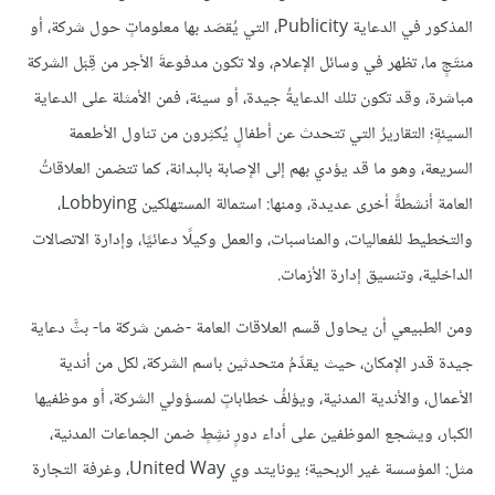
المذكور في الدعاية Publicity، التي يُقصَد بها معلوماتٍ حول شركة، أو
منتَجٍ ما، تظهر في وسائل الإعلام، ولا تكون مدفوعةَ الأجر من قِبَل الشركة
مباشرة، وقد تكون تلك الدعايةُ جيدة، أو سيئة، فمن الأمثلة على الدعاية
السيئةٍ؛ التقاريرُ التي تتحدث عن أطفالٍ يُكثِرون من تناول الأطعمة
السريعة، وهو ما قد يؤدي بهم إلى الإصابة بالبدانة، كما تتضمن العلاقاتُ
العامة أنشطةً أخرى عديدة، ومنها: استمالة المستهلكين Lobbying،
والتخطيط للفعاليات، والمناسبات، والعمل وكيلًا دعائيًا، وإدارة الاتصالات
الداخلية، وتنسيق إدارة الأزمات.
ومن الطبيعي أن يحاول قسم العلاقات العامة -ضمن شركة ما- بثَّ دعاية
جيدة قدر الإمكان، حيث يقدِّمُ متحدثين باسم الشركة، لكل من أندية
الأعمال، والأندية المدنية، ويؤلفُ خطاباتٍ لمسؤولي الشركة، أو موظفيها
الكبار، ويشجع الموظفين على أداء دورٍ نشِطٍ ضمن الجماعات المدنية،
مثل: المؤسسة غير الربحية؛ يونايتد وي United Way، وغرفة التجارة