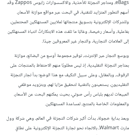
eBags، ومتاجر التجزئة للأحذية، والاكسسوارات زابوس Zappos وقد
أسهم التطور المتزايد للتقنية، في البحث عبر مواقع موازنة الأسعار،
وللشركات الإلكترونية بتسويق منتجاتها لملايين المستهلكين المحتملين،
بفاعلية، وأسعار رخيصة، وغالبًا ما تلفت هذه الابتكاراتُ انتباهَ المستهلكين
إلى العلاماتِ التجارية، والتجار غير المعروفين جيدًا.
وبوسع التجار عبر الإنترنت، توفير مجموعة أوسع من البضائع، موازنة
بمتاجر التجزئة التقليدية، إذ ليس مطلوبًا منهم الاحتفاظ بالمنتجات على
الرفوف، وبالمقابل، وعلى سبيل التكيف مع هذا الوضع؛ بدأ تجار التجزئة
التقليديون، يستعينون بالتقنية لتحقيق مزايا لهم، وبتزويد موظفي
المبيعات لديهم بلباس رأس صوتي، بحيث يمكنهم البحث عن الأسعار،
والمعلومات الخاصة بالمنتج، لمساعدة المستهلكين.
وبعدَ بدايةٍ خجولة، بدأت أكبر شركات التجزئة في العالم، وهي شركة وول
مارت Walmart، بالاتجاه نحو تجارة التجزئة الإلكترونية على نطاقٍ