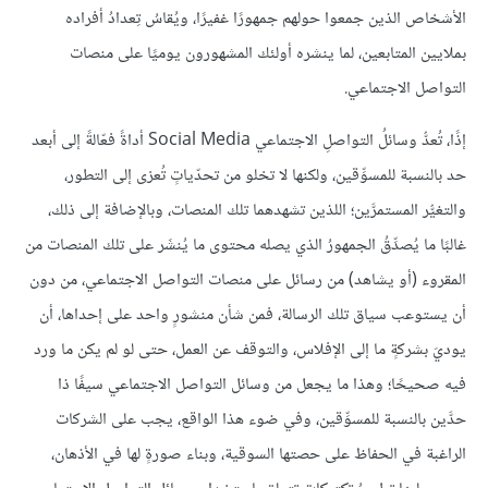
الأشخاص الذين جمعوا حولهم جمهورًا غفيرًا، ويُقاسُ تِعدادُ أفراده
بملايين المتابعين، لما ينشره أولئك المشهورون يوميًا على منصات
التواصل الاجتماعي.
إذًا، تُعدُّ وسائلُ التواصلِ الاجتماعي Social Media أداةً فعّالةً إلى أبعد
حد بالنسبة للمسوِّقين، ولكنها لا تخلو من تحدّياتٍ تُعزى إلى التطور،
والتغيُّر المستمرَّين؛ اللذين تشهدهما تلك المنصات، وبالإضافة إلى ذلك،
غالبًا ما يُصدِّقُ الجمهورُ الذي يصله محتوى ما يُنشَر على تلك المنصات من
المقروء (أو يشاهد) من رسائل على منصات التواصل الاجتماعي، من دون
أن يستوعب سياق تلك الرسالة، فمن شأن منشورٍ واحد على إحداها، أن
يوديَ بشركةٍ ما إلى الإفلاس، والتوقف عن العمل، حتى لو لم يكن ما ورد
فيه صحيحًا؛ وهذا ما يجعل من وسائل التواصل الاجتماعي سيفًا ذا
حدَّين بالنسبة للمسوِّقين، وفي ضوء هذا الواقع، يجب على الشركات
الراغبة في الحفاظ على حصتها السوقية، وبناء صورةٍ لها في الأذهان،