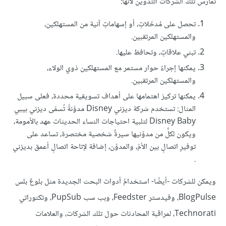
تمارس تلك الشركاتُ التدوين لأنها:
تحصل على مُدخَلاتٍ، أو إسهاماتٍ آنية من المستهلكين،
والمستهلكين المرتقبين.
تبني علاقاتٍ، وتحافظ عليها.
يمكنها إجراءُ حوار مستمر مع المستهلكين ذوي الولاء،
والمستهلكين المرتقبين.
يمكنها تركيز اهتمامها على أهداف تسويقية محددة، فعلى سبيل
المثال: تستخدم شركة ديزني Disney مدوَّنةً تُسمّى ديزني بيبي
Disney Baby لتلبية احتياجات النساء الحديثات عهد بالأمومة،
ويكون لكلٍّ من مدوِّنيها سيرةٌ شخصية مختصرة، تساعد على
توفيرِ اتصالٍ بين الأمّ، والمدوِّن، إضافة لإتاحة اتصالٍ أعمق بديزني
.
ويمكن للشركات -أيضًا- استخدامُ أدوات البحث الجديدة مثل بلوغ بلس
BlogPulse، وفيدستر Feedster، وبب سب PupSub، وتكنوراتي
Technorati، لمراقبة المحادثات حول تلك الشركات، والعلامات