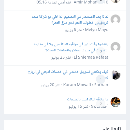
Amir Mohamed10 · نشر
أمس الساعة 05:16
لماذا يعد الاستثمار في التصميم الداخلي مع شركة سعد
كريتفيتى خطوتك الأهم نحو منزل العمر؟
0
Melyu Mayo · نشر
6 يوليو
بتقضوا وقت أكبر في مراقبة المنافسين ولا في متابعة
التغيرات في سلوك العملاء واتجاهات البحث؟
0
El Shiemaa Refaat · نشر
25 يونيو
كيف يمكنني تسويق خدمتي في خمسات لتجني لي ارباح
كثيرة
1
Karam Mowaffk Sarhan · نشر
20 يونيو
ما علاقة الباك لينك بالمبيعات
0
أحمد سالم9 · نشر
15 يونيو
تابعنا على