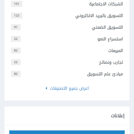
الشبكات الاجتماعية
101
التسويق بالبريد الالكتروني
122
التسويق الضمني
91
استسراع النمو
22
المبيعات
82
تجارب ونصائح
22
مبادئ علم التسويق
82
اعرض جميع التصنيفات
إعلانات