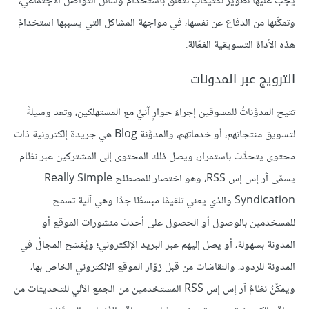
يجب عليها تطويرُ تكتيكاتٍ تتعلق باستخدام وسائل التواصل الاجتماعي،
وتمكِّنها من الدفاع عن نفسها، في مواجهة المشاكل التي يسببها استخدامُ
هذه الأداة التسويقية الفعّالة.
الترويج عبر المدونات
تتيح المدوَّناتُ للمسوقين إجراءَ حوارٍ آنيٍّ مع المستهلكين، وتعد وسيلةً
لتسويق منتجاتهم، أو خدماتهم، والمدوَّنة Blog هي جريدة إلكترونية ذات
محتوى يتحدَّث باستمرار، ويصل ذلك المحتوى إلى المشتركين عبر نظام
يسمّى آر إس إس RSS، وهو اختصار للمصطلح Really Simple
Syndication والذي يعني تلقيمًا مبسطًا جدًا وهي آلية تسمح
للمسخدمين بالوصول أو الحصول على أحدث منشورات الموقع أو
المدونة بسهولة، أو يصل إليهم عبر البريد الإلكتروني؛ ويُفسَح المجالُ في
المدونة للردود، والنقاشات من قبل زوّار الموقع الإلكتروني الخاص بها،
ويمكّنُ نظامُ آر إس إس RSS المستخدمين من الجمع الآلي للتحديثات من