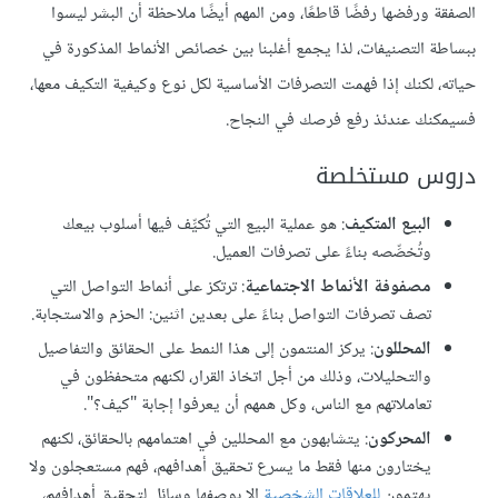
الصفقة ورفضها رفضًا قاطعًا، ومن المهم أيضًا ملاحظة أن البشر ليسوا
ببساطة التصنيفات، لذا يجمع أغلبنا بين خصائص الأنماط المذكورة في
حياته، لكنك إذا فهمت التصرفات الأساسية لكل نوع وكيفية التكيف معها،
فسيمكنك عندئذ رفع فرصك في النجاح.
دروس مستخلصة
البيع المتكيف
: هو عملية البيع التي تُكيِّف فيها أسلوب بيعك
وتُخصِّصه بناءً على تصرفات العميل.
مصفوفة الأنماط الاجتماعية
: ترتكز على أنماط التواصل التي
تصف تصرفات التواصل بناءً على بعدين اثنين: الحزم والاستجابة.
المحللون
: يركز المنتمون إلى هذا النمط على الحقائق والتفاصيل
والتحليلات، وذلك من أجل اتخاذ القرار، لكنهم متحفظون في
تعاملاتهم مع الناس، وكل همهم أن يعرفوا إجابة "كيف؟".
المحركون
: يتشابهون مع المحللين في اهتمامهم بالحقائق، لكنهم
يختارون منها فقط ما يسرع تحقيق أهدافهم، فهم مستعجلون ولا
يهتمون
للعلاقات الشخصية
إلا بوصفها وسائل لتحقيق أهدافهم،