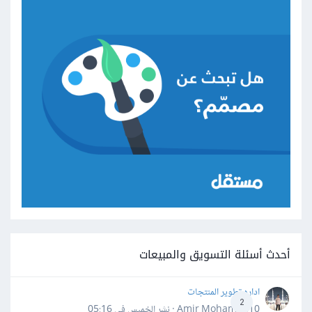
أحدث أسئلة التسويق والمبيعات
اداره تطوير المنتجات
2
Amir Mohamed10 · نشر
الخميس في 05:16