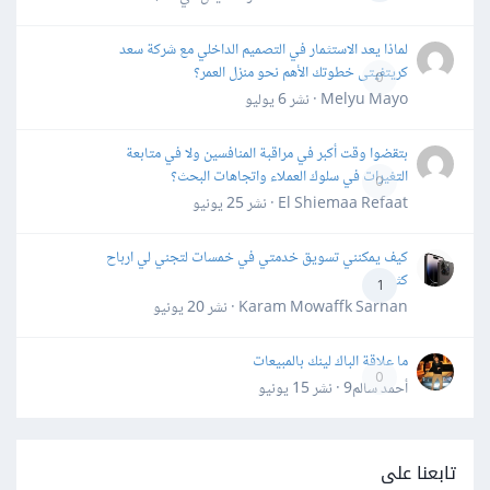
لماذا يعد الاستثمار في التصميم الداخلي مع شركة سعد
كريتفيتى خطوتك الأهم نحو منزل العمر؟
0
Melyu Mayo · نشر
6 يوليو
بتقضوا وقت أكبر في مراقبة المنافسين ولا في متابعة
التغيرات في سلوك العملاء واتجاهات البحث؟
0
El Shiemaa Refaat · نشر
25 يونيو
كيف يمكنني تسويق خدمتي في خمسات لتجني لي ارباح
كثيرة
1
Karam Mowaffk Sarhan · نشر
20 يونيو
ما علاقة الباك لينك بالمبيعات
0
أحمد سالم9 · نشر
15 يونيو
تابعنا على