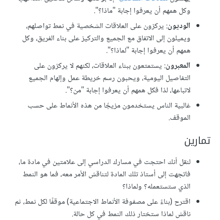
وكل همهم أن يعرفوا إجابة "ماذا؟".
الوديون
: يركزون على العلاقات الشخصية في نمط تواصلهم،
ويميلون إلى الاتفاق مع الجميع والتركيز على بناء الفريق، وكل
همهم أن يعرفوا إجابة "لماذا؟".
المعبرون
: يستمتعون ببناء العلاقات، لكنهم لا يركزون على
التفاصيل اليومية، ويحبون رسم خريطة عمل وإلهام الجميع
لاتباعها، لذا فكل همهم أن يعرفوا إجابة "من؟".
غالبية الناس يستخدمون مزيجًا من هذه الأنماط على حسب
الموقف.
تمارين
لنقل أنك احتجت في مسارك الدراسي إلى علامتين في مادة ما،
فاتجهت إلى أستاذ تلك المادة لتناقش الأمر معه، فما هو النمط
الذي ستستعمله؟ ولماذا؟
اقترح (بناءً على مصفوفة الأنماط الاجتماعية) موقفًا لكل نمط، ثم
ناقش لماذا ستختار ذلك النمط في كل حالة.