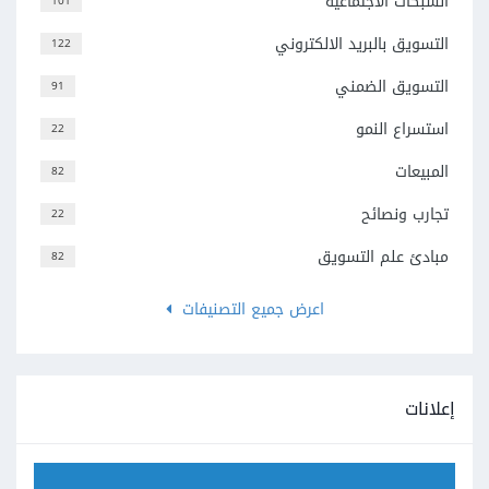
الشبكات الاجتماعية
101
التسويق بالبريد الالكتروني
122
التسويق الضمني
91
استسراع النمو
22
المبيعات
82
تجارب ونصائح
22
مبادئ علم التسويق
82
اعرض جميع التصنيفات
إعلانات