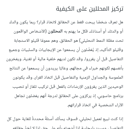
تركيز المحللين على الكيفية
هل تعرف شخصًا يبحث فقط عن الحقائق لاتخاذ قرار؟ ربما يكون والدك
أو والدتك أو أستاذك، فكل ما يهتم به
المحللون
(الأشخاص الواقعون
تحت مظلة النمط التحليلي) هو الحقائق، وهم عمومًا قليلو الاستجابة
وقليلو التأكيد، إذ يُفضّلون أن يسمعوا عن الإيجابيات والسلبيات وجميع
التفاصيل قبل أن يقرروا، وقد تكون لديهم خلفية مالية أو تقنية، ويفخرون
بأنفسهم لكونهم خبراء في مجالهم، وغالبًا يريدون أن يسمعوا عن النتائج
الملموسة والجداول الزمنية والتفاصيل قبل اتخاذ القرار، وقد يكونون
الوحيدين الذين يقرؤون الإرشادات بالفعل قبل تركيب تلفاز أو تنصيب
برنامج حاسوبي، إذ يركزون على الحقائق لدرجة أنهم يفضلون تجاهل
الآراء الشخصية في اتخاذ قراراتهم.
إذا كنت تبيع لعميل تحليلي، فسوف يسألك أسئلةً محددةً للغاية حول كل
التفاصيل، وسيرد بإيجابية إذا أشعرته بأنه على حق، لذا لا تَحَدَّ حقائقه