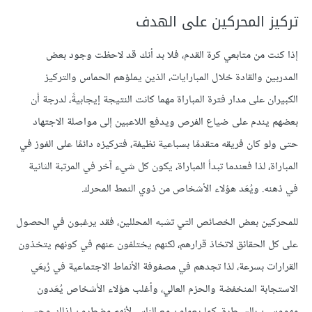
تركيز المحركين على الهدف
إذا كنت من متابعي كرة القدم، فلا بد أنك قد لاحظت وجود بعض
المدربين والقادة خلال المبارايات، الذين يملؤهم الحماس والتركيز
الكبيران على مدار فترة المباراة مهما كانت النتيجة إيجابيةً، لدرجة أن
بعضهم يندم على ضياع الفرص ويدفع اللاعبين إلى مواصلة الاجتهاد
حتى ولو كان فريقه متقدمًا بسباعية نظيفة، فتركيزه دائمًا على الفوز في
المباراة، لذا فعندما تبدأ المباراة، يكون كل شيء آخر في المرتبة الثانية
في ذهنه. ويُعَد هؤلاء الأشخاص من ذوي النمط المحرك.
للمحركين بعض الخصائص التي تشبه المحللين، فقد يرغبون في الحصول
على كل الحقائق لاتخاذ قرارهم، لكنهم يختلفون عنهم في كونهم يتخذون
القرارات بسرعة، لذا تجدهم في مصفوفة الأنماط الاجتماعية في رُبعَي
الاستجابة المنخفضة والحزم العالي، وأغلب هؤلاء الأشخاص يُعَدون
مهووسين بالسيطرة، كما يعملون مع الناس لأنهم مضطرون لذلك وحسب،